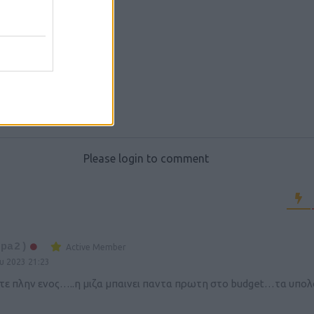
Please login to comment
epa2)
Active Member
υ 2023 21:23
ε πλην ενος…..η μιζα μπαινει παντα πρωτη στο budget…τα υπολο