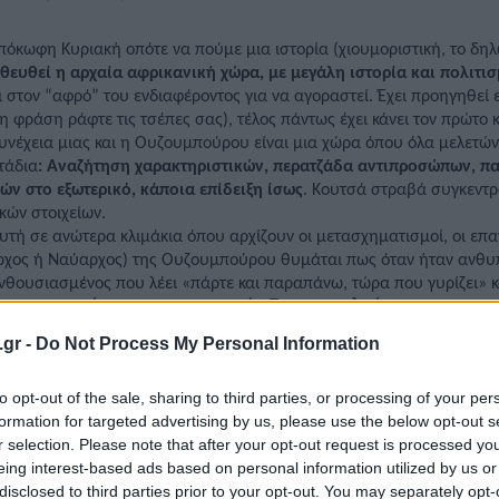
πόκωφη Κυριακή οπότε να πούμε μια ιστορία (χιουμοριστική, το δη
θευθεί η αρχαία αφρικανική χώρα, με μεγάλη ιστορία και πολιτι
 στον “αφρό” του ενδιαφέροντος για να αγοραστεί. Έχει προηγηθεί 
η φράση ράφτε τις τσέπες σας), τέλος πάντως έχει κάνει τον πρώτο 
συνέχεια
μιας και η Ουζουμπούρου είναι μια χώρα όπου όλα μελετών
τάδια
: Αναζήτηση χαρακτηριστικών, περατζάδα αντιπροσώπων, πα
χών
στο εξωτερικό, κάποια επίδειξη ίσως
. Κουτσά στραβά συγκεντρ
κών στοιχείων.
υτή σε ανώτερα κλιμάκια όπου αρχίζουν οι μετασχηματισμοί, οι επαν
ρχος
ή
Ναύαρχος) της Ουζουμπούρου θυμάται πως όταν ήταν ανθυπ
νθουσιασμένος που λέει «πάρτε και παραπάνω, τώρα που γυρίζει» κ
κτα στρατεύματα της γειτονικής Ζουμπουρλού
.gr -
Do Not Process My Personal Information
α πολυλογούμε
κάποια στιγμή η στρατιωτική εισήγηση
φτάνει στα π
to opt-out of the sale, sharing to third parties, or processing of your per
ρατο αλλά εν «ενεργεία αντιπρόσωπο»,
και όποιο
διπλωμάτη Β’ κ
formation for targeted advertising by us, please use the below opt-out s
νες, καθηγητές-αναλυτές-προφήτες-μελλοντολόγοι, τοπικοί φύλαρχοι
r selection. Please note that after your opt-out request is processed y
ζουμπούρου στην μακρινή Νότια Αφρική (η Ουζουμπούρου είναι στα 
eing interest-based ads based on personal information utilized by us or
ιόνται αν μπορούν να μετέχουν στη γενική αναστάτωση.
disclosed to third parties prior to your opt-out. You may separately opt-
αταλαβαίνετε έχει ήδη γίνει ένα πλήρες χάος, όπου κανείς δεν βγάζ