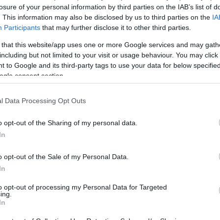
losure of your personal information by third parties on the IAB’s list of
πουριανών κομάντο, που ξεπροβάλλουν μέσα από τη φυσική βλάστη
. This information may also be disclosed by us to third parties on the
IA
λι,
σε μια χώρα που μαστίζεται από την αφρικανική σκόνη, την αλατ
Participants
that may further disclose it to other third parties.
ίοι τουρίστες τρίτης ηλικίας έρχονται για σαφάρι, αλλά έχουν ψωνί
ομικών συνήθως απαντά
«πάτε καλά; τι νούμερα είναι αυτά;».
 that this website/app uses one or more Google services and may gath
ή την περίπτωση που είναι και η πιο συνηθισμένη, η παραπάνω διαδ
including but not limited to your visit or usage behaviour. You may click 
ή σε ανώτατο επίπεδο θα παρθεί η απόφαση
αγοράς. Αφ
ού έχουν πρ
 to Google and its third-party tags to use your data for below specifi
και λοιπ
ά καθρεπτάκια
.
ogle consent section.
εται τέλος πάντως το Χ σύστημα
για τις Ένοπλες Δυνάμεις της Ουζ
ς ελλείψεις, π.χ. δεν έχει δεξί καθρέπτη, πίσω αριστερά ηλεκτρικό 
l Data Processing Opt Outs
 πάντως π
αραδίδεται στα στρατά που ψάχνουν να δουν πως «δουλεύει 
ψηλά, δηλώνοντας «εμείς άλλα μάθαμε και αυτά εμπιστευόμαστε»,
α
o opt-out of the Sharing of my personal data.
ιοκράτες.
αι να βρεθεί έμπειρο προσωπικό να αξιοποιήσει το Χ, είπαμε, πότε θ
In
κάποιος θα
έχει ξεχάσει να αγοραστούν,
γιατί στην τελική «σιγά 
ργία με κόπο, και αίμα και ιδρώτα (πάντα μια τέτοια φράση χρειάζετ
o opt-out of the Sale of my Personal Data.
άρχουν
εσωτερικές
διαμαρτυρίες «τι είναι τούτο που μας πήραν», α
In
άνουν, είναι και η γεωπολιτική στη μέση και δεν έχουμε πολεμή
 παραπάνω μπορεί το έρμο το Χ (που ίσως είναι και καλό), να τα ξα
to opt-out of processing my Personal Data for Targeted
ing.
ν να ξεκουραστεί παρότι έχει λιώσει (ή μπλοκάρει από την σκόνη και
In
έτσι κυλάνε τα πράγματα στην Ουζουμπούρου, μια ζεστή αφρικανικ
τι στη Ζουμπουρλού, αλλά και ανασφαλής να νιώθει πάλι το ίδιο θα