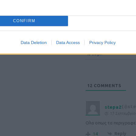
CONFIRM
Data Deletion
Data Access
Privacy Policy
Login
12
COMMENTS
stepa2
(@st
17 Σεπτεμβρίο
Ολα οπως τα περιγραφετ
Reply
14