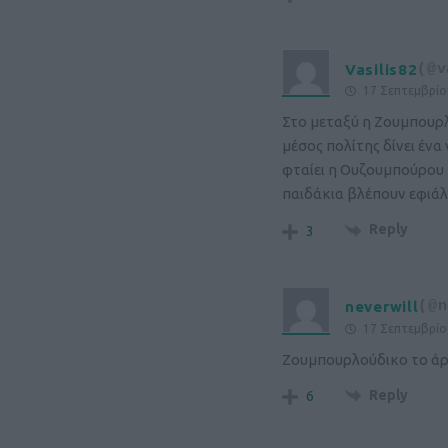
Vasilis82
(@v
17 Σεπτεμβρίο
Στο μεταξύ η Ζουμπουρλο
μέσος πολίτης δίνει ένα
φταίει η Ουζουμπούρου π
παιδάκια βλέπουν εφιάλτ
Reply
3
neverwill
(@n
17 Σεπτεμβρίο
Ζουμπουρλούδικο το άρ
Reply
6