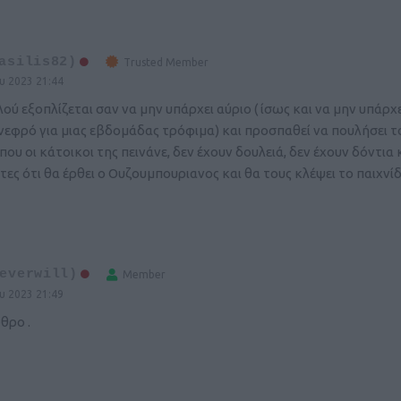
asilis82)
Trusted Member
υ 2023 21:44
ύ εξοπλίζεται σαν να μην υπάρχει αύριο ( ίσως και να μην υπάρχε
 νεφρό για μιας εβδομάδας τρόφιμα) και προσπαθεί να πουλήσει τ
ου οι κάτοικοι της πεινάνε, δεν έχουν δουλειά, δεν έχουν δόντια 
ες ότι θα έρθει ο Ουζουμπουριανος και θα τους κλέψει το παιχνί
everwill)
Member
υ 2023 21:49
θρο .