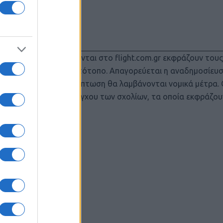
 άρθρα που δημοσιεύονται στο flight.com.gr εκφράζουν του
 όχι απαραίτητα τον ιστότοπο. Απαγορεύεται η αναδημοσίευ
ριση. Σε αντίθετη περίπτωση θα λαμβάνονται νομικά μέτρα.
τηρεί το δικαίωμα ελέγχου των σχολίων, τα οποία εκφράζου
γγραφέα τους.