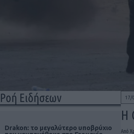
Ροή Ειδήσεων
17/
Η 
Drakon: το μεγαλύτερο υποβρύχιο
Από Χ