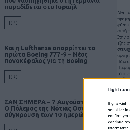
που ναυπηγήθηκε στη Γερμανία
παραδίδεται στο Ισραήλ
Λίγο υ
προμη
18:40
φθάνει
αυτή τ
Στην 
εξής σ
Και η Lufthansa απορρίπτει τα
στελε
πρώτα Boeing 777-9 – Νέος
αρνητι
πονοκέφαλος για τη Boeing
Πάει α
Πτέρα
τόσο ε
18:40
Επίλε
flight.com
Μην τ
ΣΑΝ ΣΗΜΕΡΑ – 7 Αυγούστου 2008:
If you wish 
απόστ
Ο Πόλεμος της Νότιας Οσσετίας, η
sensitive in
ειδήμο
σύγκρουση των 10 ημερών
confirm you
της Ου
continue se
αναρωτ
information 
Όπως κ