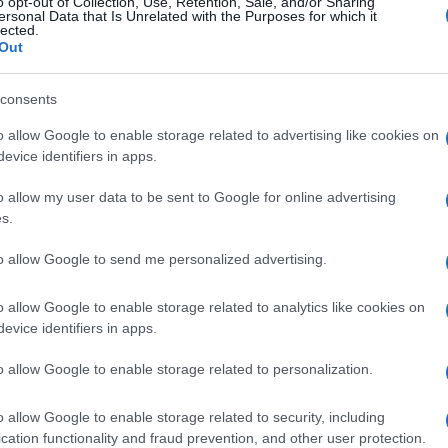
o opt-out of Collection, Use, Retention, Sale, and/or Sharing
ersonal Data that Is Unrelated with the Purposes for which it
lected.
Out
consents
Τα
o allow Google to enable storage related to advertising like cookies on
κι
Ακολουθήστε το
ΠΤΗΣΗ
στο
Google News
evice identifiers in apps.
έγκ
και μάθετε πρώτοι όλες τις ειδήσεις.
δια
o allow my user data to be sent to Google for online advertising
s.
συ
to allow Google to send me personalized advertising.
o allow Google to enable storage related to analytics like cookies on
evice identifiers in apps.
o allow Google to enable storage related to personalization.
o allow Google to enable storage related to security, including
cation functionality and fraud prevention, and other user protection.