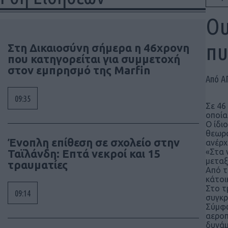
Ου
πυ
Στη Δικαιοσύνη σήμερα η 46χρονη
που κατηγορείται για συμμετοχή
στον εμπρησμό της Marfin
Από Α
09:35
Σε 46
οποία
Ο ίδι
θεωρο
Ένοπλη επίθεση σε σχολείο στην
ανέρχ
Ταϊλάνδη: Επτά νεκροί και 15
«Στα 
μεταξ
τραυματίες
Από τ
κάτοι
Στο τ
09:14
συγκρ
Σύμφω
αεροπ
δυνάμ