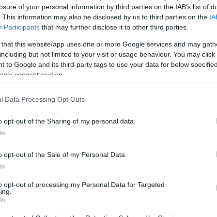
losure of your personal information by third parties on the IAB’s list of
. This information may also be disclosed by us to third parties on the
IA
Participants
that may further disclose it to other third parties.
 that this website/app uses one or more Google services and may gath
including but not limited to your visit or usage behaviour. You may click 
ιμος αντιπρόσωπος της Ρωσίας στον ΟΗΕ, Βασίλι Νεμπένζια, 
 to Google and its third-party tags to use your data for below specifi
ός πύραυλος «που εκτοξεύτηκε για να πλήξει μια ενεργειακ
ogle consent section.
ς της Ουκρανίας.
 ΑΠΕ-ΜΠΕ, BBC (ρωσική υπηρεσία), Novaya Gazeta Europe
l Data Processing Opt Outs
o opt-out of the Sharing of my personal data.
In
Ακολουθήστε το
ΠΤΗΣΗ
στο
Google News
o opt-out of the Sale of my Personal Data.
και μάθετε πρώτοι όλες τις ειδήσεις.
In
θρα που δημοσιεύονται στο flight.com.gr εκφράζουν τους σ
to opt-out of processing my Personal Data for Targeted
ι απαραίτητα τον ιστότοπο. Απαγορεύεται η αναδημοσίευση 
ing.
ση. Σε αντίθετη περίπτωση θα λαμβάνονται νομικά μέτρα. Ο 
In
ρεί το δικαίωμα ελέγχου των σχολίων, τα οποία εκφράζουν 