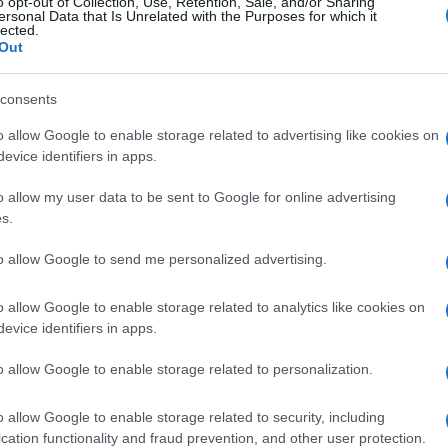
o opt-out of Collection, Use, Retention, Sale, and/or Sharing
αφέα τους.
ersonal Data that Is Unrelated with the Purposes for which it
lected.
Out
consents
o allow Google to enable storage related to advertising like cookies on
evice identifiers in apps.
o allow my user data to be sent to Google for online advertising
s.
to allow Google to send me personalized advertising.
o allow Google to enable storage related to analytics like cookies on
evice identifiers in apps.
o allow Google to enable storage related to personalization.
o allow Google to enable storage related to security, including
Login
cation functionality and fraud prevention, and other user protection.