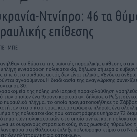
κρανία-Ντνίπρο: 46 τα θύμ
ραυλικής επίθεσης
ΠΕ- ΜΠΕ
 ανήλθαν τα θύματα της ρωσικής πυραυλικής επίθεσης στην π
 επλήγη εννιαόροφη πολυκατοικία, δήλωσε σήμερα ο κυβερνήτ
ος είπε ότι ο αριθμός αυτός δεν είναι τελικός. «Ένδεκα άνθρ
ύνται αγνοούμενοι. Η διαδικασία της αναγνώρισης συνεχίζετ
ονται σε 80.
νοσοκομεία της πόλης υπό ιατρική παρακολούθηση νοσηλεύοντ
ύ των οποίων ένα 9χρονο κοριτσάκι», δήλωσε ο Ρεζνιτσένκο.
ο πυραυλικό πλήγμα, το οποίο πραγματοποιήθηκε το Σάββατο
κοι ήταν στα σπίτια τους, καταστράφηκε πλήρως ένα ολόκλη
μήμα της πολυκατοικίας που καταστράφηκε υπήρχαν 72 διαμ
ότημα των πολυκατοικιών στο οποίο ανήκει και η πολυκατοικ
να με ουκρανούς στρατιωτικούς, ένας ρωσικός πύραυλος τύπ
λανοφόρα στη θάλασσα έπληξε πολυώροφο κτίριο στο Ντνίπρο
εις δεν πλήττουν κτίρια κατοικιών».