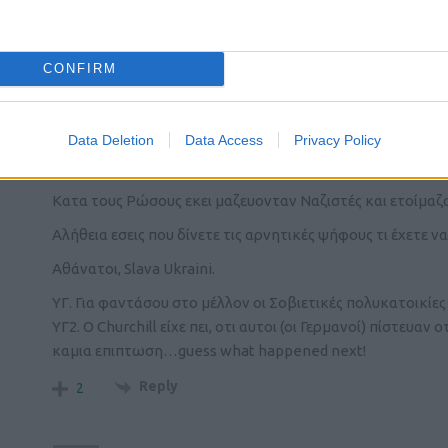
Please login t
CONFIRM
5
COMMENTS
Data Deletion
Data Access
Privacy Policy
STARK
(@stark)
Active Member
20 Ιανουαρίου 2023 09:25
Κατα τους Ρώσους εκει μαζευονταν Ναζιστές και ετοίμαζα
Αλήθεια εσεις που δίνετε τις αρνητικές ψήφους τι έχετε να
Αθάνατοι, Slava Ukraini.
ΥΓ. Για φαντάσου στο μέλλον οι Σοβιετικές πολυκατοικίε
ΥΓ2. Ο Churchill είχε πει, οτι αυτοι (οι Γερμανοί) πίστευ
καμια επιπτωση…guess what happened next!
Reply
2