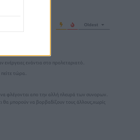
o comment
Oldest
ν ενέργειες ενάντια στο προλεταριατό..
 πείτε τώρα..
ς να φλέγονται απο την αλλή πλευρά των συνορων..
αν οτι θα μπορούν να βορβαδίζουν τους άλλους,χωρίς