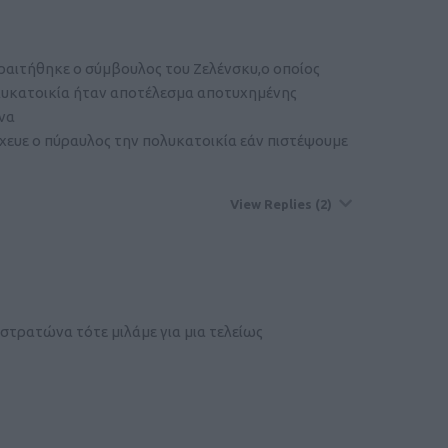
ραιτήθηκε ο σύμβουλος του Ζελένσκυ,ο οποίος
λυκατοικία ήταν αποτέλεσμα αποτυχημένης
να
χευε ο πύραυλος την πολυκατοικία εάν πιστέψουμε
View Replies
(2)
στρατώνα τότε μιλάμε για μια τελείως