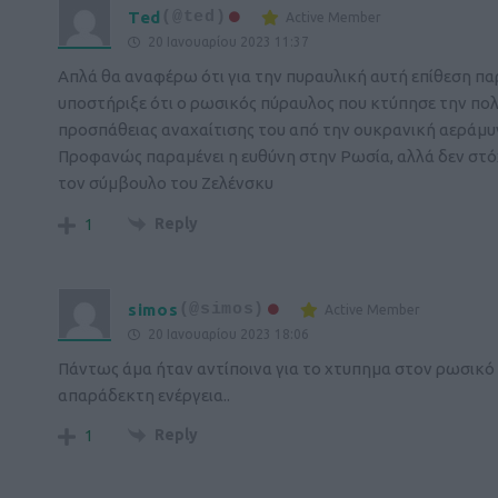
Ted
(@ted)
Active Member
20 Ιανουαρίου 2023 11:37
Απλά θα αναφέρω ότι για την πυραυλική αυτή επίθεση πα
υποστήριξε ότι ο ρωσικός πύραυλος που κτύπησε την πο
προσπάθειας αναχαίτισης του από την ουκρανική αεράμυ
Προφανώς παραμένει η ευθύνη στην Ρωσία, αλλά δεν στό
τον σύμβουλο του Ζελένσκυ
Reply
1
simos
(@simos)
Active Member
20 Ιανουαρίου 2023 18:06
Πάντως άμα ήταν αντίποινα για το χτυπημα στον ρωσικό 
απαράδεκτη ενέργεια..
Reply
1