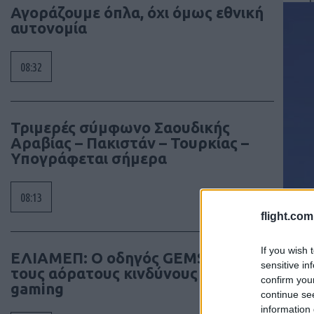
Αγοράζουμε όπλα, όχι όμως εθνική
αυτονομία
08:32
Τριμερές σύμφωνο Σαουδικής
Αραβίας – Πακιστάν – Τουρκίας –
Υπογράφεται σήμερα
08:13
flight.com
If you wish 
ΕΛΙΑΜΕΠ: Ο οδηγός GEMS φωτίζει
sensitive in
τους αόρατους κινδύνους στο
confirm you
gaming
continue se
information 