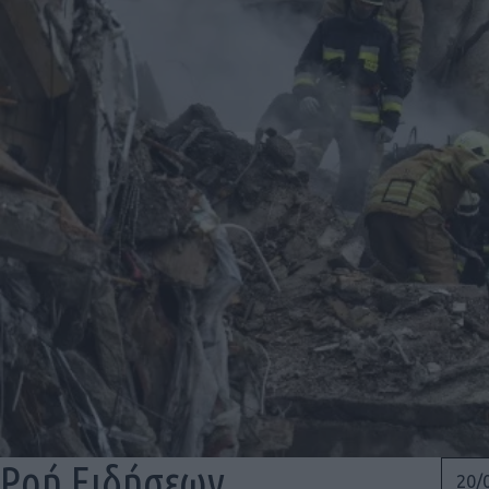
Ροή Ειδήσεων
20/