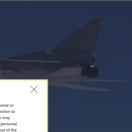
sonal or
ection to
ou may
 personal
out of the