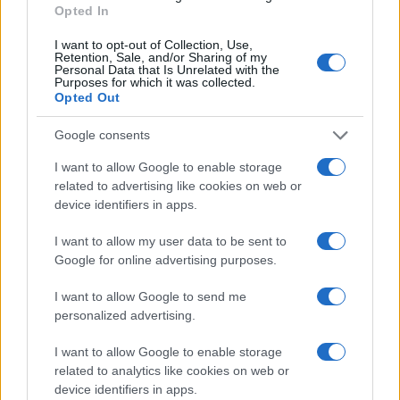
ισπανική αρμάδα σκορπίζει
Opted In
I want to opt-out of Collection, Use,
20:01
Retention, Sale, and/or Sharing of my
Personal Data that Is Unrelated with the
Purposes for which it was collected.
Opted Out
Οι Ινδοί πήγαν Pitch Black 26 με μια
Google consents
ιδιαιτερότητα
I want to allow Google to enable storage
related to advertising like cookies on web or
19:50
device identifiers in apps.
I want to allow my user data to be sent to
Google for online advertising purposes.
Πλωτά data center με ενέργεια από τα
κύματα – το AI ανοίγεται στον ωκεανό
I want to allow Google to send me
personalized advertising.
19:40
I want to allow Google to enable storage
related to analytics like cookies on web or
device identifiers in apps.