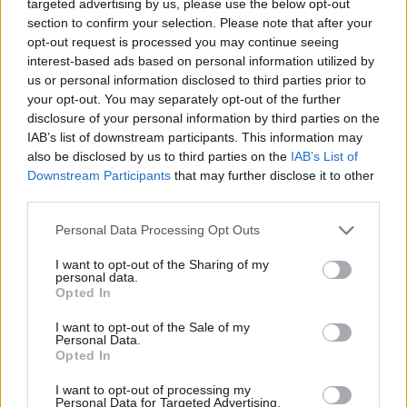
targeted advertising by us, please use the below opt-out
section to confirm your selection. Please note that after your
opt-out request is processed you may continue seeing
Η Χαμάς δηλώνει εκ νέου έτοιμη να
interest-based ads based on personal information utilized by
εφαρμόσει το σχέδιο των ΗΠΑ για τη
us or personal information disclosed to third parties prior to
Γάζα
your opt-out. You may separately opt-out of the further
disclosure of your personal information by third parties on the
IAB’s list of downstream participants. This information may
20:59
also be disclosed by us to third parties on the
IAB’s List of
Downstream Participants
that may further disclose it to other
third parties.
Συντριβή Sikorsky CH-54A Tarhe σε
Please note that this website/app uses one or more Google
Personal Data Processing Opt Outs
αεροπυρόσβεση στη Γιούτα
services and may gather and store information including but
not limited to your visit or usage behaviour. You may click to
I want to opt-out of the Sharing of my
personal data.
grant or deny consent to Google and its third-party tags to
20:40
Opted In
use your data for below specified purposes in below Google
consent section.
I want to opt-out of the Sale of my
Personal Data.
Opted In
ΣΑΝ ΣΗΜΕΡΑ – 8 Αυγούστου 1588:
Ναυμαχία του Gravelines, η μεγάλη
I want to opt-out of processing my
Personal Data for Targeted Advertising.