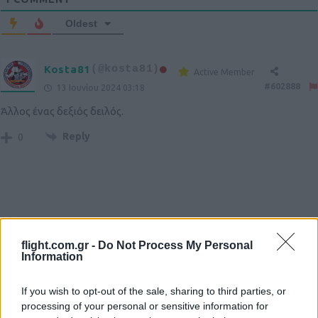
Oldest
Kosta81
(@kosta81)
Active Member
#602888
13 Ιουνίου 2024 03:18
Άλλος ένας δεξιός δειλός.
Reply
0
flight.com.gr -
Do Not Process My Personal
Information
Ροή Ειδήσεων
If you wish to opt-out of the sale, sharing to third parties, or
processing of your personal or sensitive information for