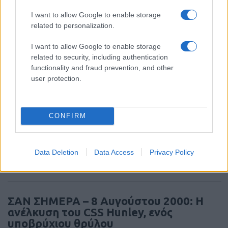
McDonnell F3H Demon: Το βαρύ
I want to allow Google to enable storage
ναυτικό μαχητικό της πρώτης εποχής
related to personalization.
των πυραύλων
I want to allow Google to enable storage
related to security, including authentication
19:40
functionality and fraud prevention, and other
user protection.
Οι Ρωσικές απώλειες στην Ουκρανία
μπορεί να φθάνουν το μισό
CONFIRM
εκατομμύριο νεκρούς
Data Deletion
Data Access
Privacy Policy
18:41
ΣΑΝ ΣΗΜΕΡΑ – 8 Αυγούστου 2000: Η
ανέλκυση του CSS Hunley, ενός
υποβρύχιου θρύλου