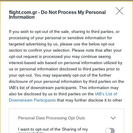
Oldest
flight.com.gr -
Do Not Process My Personal
Information
evo_ii
(@evo_ii)
Trusted Member
If you wish to opt-out of the sale, sharing to third parties, or
#577949
4 Μαρτίου 2024 14:27
processing of your personal or sensitive information for
Εξαιρετική, αξιέπαινη προσπάθεια, εύγε!!
targeted advertising by us, please use the below opt-out
section to confirm your selection. Please note that after your
Reply
4
opt-out request is processed you may continue seeing
interest-based ads based on personal information utilized by
us or personal information disclosed to third parties prior to
ndial
(@ndial)
your opt-out. You may separately opt-out of the further
Noble Member
disclosure of your personal information by third parties on the
#577951
4 Μαρτίου 2024 14:35
IAB’s list of downstream participants. This information may
Πολυ ενδιαφερον ντοκυμαντερ.
also be disclosed by us to third parties on the
IAB’s List of
Διορθωστε παρακαλώ τον τιτλο…(λεει “Η ελληνικό
Downstream Participants
that may further disclose it to other
παραγωγή…”)
third parties.
Reply
3
Please note that this website/app uses one or more Google
Personal Data Processing Opt Outs
services and may gather and store information including but
not limited to your visit or usage behaviour. You may click to
I want to opt-out of the Sharing of my