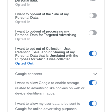
personal data.
grant or deny consent to Google and its third-party tags to
Opted In
use your data for below specified purposes in below Google
consent section.
I want to opt-out of the Sale of my
Personal Data.
Opted In
I want to opt-out of processing my
Personal Data for Targeted Advertising.
Ροή Ειδήσεων
Opted In
I want to opt-out of Collection, Use,
Retention, Sale, and/or Sharing of my
Personal Data that Is Unrelated with the
Purposes for which it was collected.
ΣΑΝ ΣΗΜΕΡΑ – 6 Αυγούστου 1870:
Opted Out
Μάχες του Spicheren και του Wörth, ο
γερμανικός στρατός διαλύει τους
Google consents
Γάλλους
I want to allow Google to enable storage
related to advertising like cookies on web or
device identifiers in apps.
20:01
I want to allow my user data to be sent to
Google for online advertising purposes.