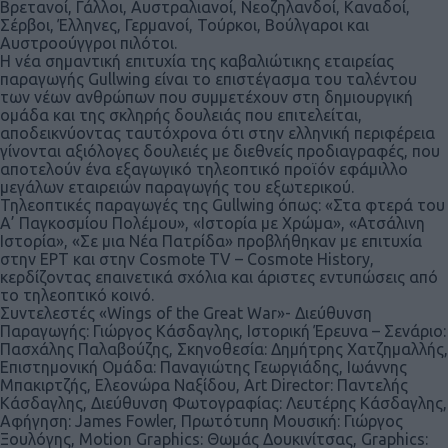
Βρετανοί, Γάλλοι, Αυστραλιανοί, Νεοζηλανδοί, Καναδοί,
Σέρβοι, Έλληνες, Γερμανοί, Τούρκοι, Βούλγαροι και
Αυστροούγγροι πιλότοι.
Η νέα σημαντική επιτυχία της καβαλιώτικης εταιρείας
παραγωγής Gullwing είναι το επιστέγασμα του ταλέντου
των νέων ανθρώπων που συμμετέχουν στη δημιουργική
ομάδα και της σκληρής δουλειάς που επιτελείται,
αποδεικνύοντας ταυτόχρονα ότι στην ελληνική περιφέρεια
γίνονται αξιόλογες δουλειές με διεθνείς προδιαγραφές, που
αποτελούν ένα εξαγωγικό τηλεοπτικό προϊόν εφάμιλλο
μεγάλων εταιρειών παραγωγής του εξωτερικού.
Τηλεοπτικές παραγωγές της Gullwing όπως: «Στα φτερά του
Α’ Παγκοσμίου Πολέμου», «Ιστορία με Χρώμα», «Ατσάλινη
Ιστορία», «Σε μια Νέα Πατρίδα» προβλήθηκαν με επιτυχία
στην ΕΡΤ και στην Cosmote TV – Cosmote History,
κερδίζοντας επαινετικά σχόλια και άριστες εντυπώσεις από
το τηλεοπτικό κοινό.
Συντελεστές «Wings of the Great War»- Διεύθυνση
Παραγωγής: Γιώργος Κάσδαγλης, Ιστορική Έρευνα – Σενάριο:
Πασχάλης Παλαβούζης, Σκηνοθεσία: Δημήτρης Χατζημαλλής,
Επιστημονική Ομάδα: Παναγιώτης Γεωργιάδης, Ιωάννης
Μπακιρτζής, Ελεονώρα Ναξίδου, Art Director: Παντελής
Κάσδαγλης, Διεύθυνση Φωτογραφίας: Λευτέρης Κάσδαγλης,
Αφήγηση: James Fowler, Πρωτότυπη Μουσική: Γιώργος
Ξουλόγης, Motion Graphics: Θωμάς Δουκινίτσας, Graphics: