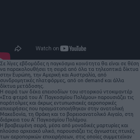
Σε λίγες εβδομάδες η παγκόσμια κοινότητα θα είναι σε θέση
να παρακολουθήσει τη σειρά από όλα τα τηλεοπτικά δίκτυα
στην Ευρώπη, την Αμερική και Αυστραλία, από
συνδρομητικές πλατφόρμες, από on demand και άλλα
δίκτυα μετάδοσης.
Η σειρά των δέκα επεισοδίων του ιστορικού ντοκιμαντέρ
«Στα φτερά του Α’ Παγκοσμίου Πολέμου» παρουσιάζει τις
παράτολμες και άκρως εντυπωσιακές αεροπορικές
επιχειρήσεις που πραγματοποιήθηκαν στην ανατολική
Μακεδονία, τη Θράκη και το βορειοανατολικό Αιγαίο, στη
διάρκεια του Α’ Παγκοσμίου Πολέμου.
Η βραβευμένη σειρά, μέσα από μοναδικές μαρτυρίες και
πλούσιο αρχειακό υλικό, παρουσιάζει τις άγνωστες πτυχές
των αεροπορικών επιχειρήσεων, στις οποίες συμμετείχαν