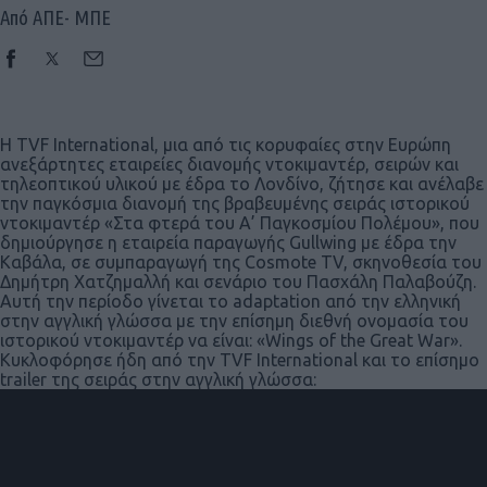
Από ΑΠΕ- ΜΠΕ
Η TVF International, μια από τις κορυφαίες στην Ευρώπη
ανεξάρτητες εταιρείες διανομής ντοκιμαντέρ, σειρών και
τηλεοπτικού υλικού με έδρα το Λονδίνο, ζήτησε και ανέλαβε
την παγκόσμια διανομή της βραβευμένης σειράς ιστορικού
ντοκιμαντέρ «Στα φτερά του Α’ Παγκοσμίου Πολέμου», που
δημιούργησε η εταιρεία παραγωγής Gullwing με έδρα την
Καβάλα, σε συμπαραγωγή της Cosmote TV, σκηνοθεσία του
Δημήτρη Χατζημαλλή και σενάριο του Πασχάλη Παλαβούζη.
Αυτή την περίοδο γίνεται το adaptation από την ελληνική
στην αγγλική γλώσσα με την επίσημη διεθνή ονομασία του
ιστορικού ντοκιμαντέρ να είναι: «Wings of the Great War».
Κυκλοφόρησε ήδη από την TVF International και το επίσημο
trailer της σειράς στην αγγλική γλώσσα: