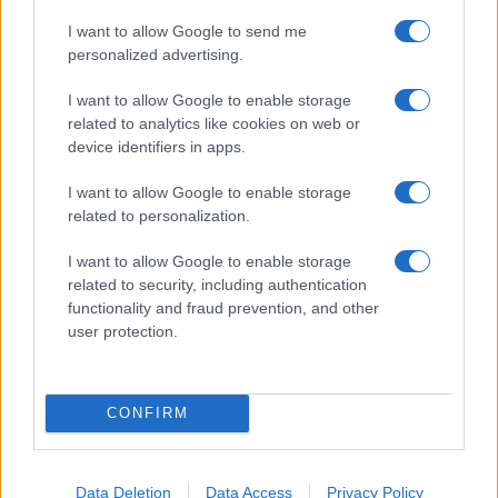
SNCASE SE.5000 Baroudeur: το γαλλικό
I want to allow Google to send me
μαχητικό που… ξέχασε τους τροχούς
personalized advertising.
προσγείωσης
I want to allow Google to enable storage
related to analytics like cookies on web or
19:40
device identifiers in apps.
I want to allow Google to enable storage
related to personalization.
Litening: Η Αμερικανική Αεροπορία
επενδύει σε ένα από τα πλέον
I want to allow Google to enable storage
διαδεδομένα ατρακτίδια στοχοποίησης
related to security, including authentication
functionality and fraud prevention, and other
user protection.
19:20
CONFIRM
ΣΑΝ ΣΗΜΕΡΑ – 6 Αυγούστου 1777:
Μάχη του Oriskany, μια ήττα με
ινδιάνικο εμφύλιο
Data Deletion
Data Access
Privacy Policy