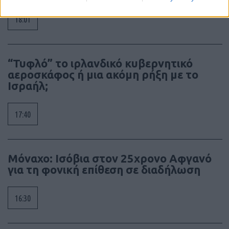
18:01
“Τυφλό” το ιρλανδικό κυβερνητικό
αεροσκάφος ή μια ακόμη ρήξη με το
Ισραήλ;
17:40
Μόναχο: Ισόβια στον 25χρονο Αφγανό
για τη φονική επίθεση σε διαδήλωση
16:30