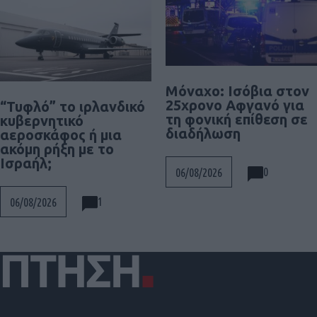
Μόναχο: Ισόβια στον
25χρονο Αφγανό για
“Τυφλό” το ιρλανδικό
τη φονική επίθεση σε
κυβερνητικό
διαδήλωση
αεροσκάφος ή μια
ακόμη ρήξη με το
Ισραήλ;
0
06/08/2026
1
06/08/2026