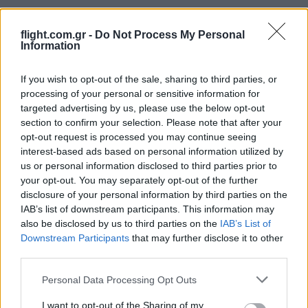
flight.com.gr -
Do Not Process My Personal
Information
Ροή Ειδήσεων
If you wish to opt-out of the sale, sharing to third parties, or
processing of your personal or sensitive information for
targeted advertising by us, please use the below opt-out
section to confirm your selection. Please note that after your
Rheinmetall–Lockheed Martin:
opt-out request is processed you may continue seeing
Ευρωπαϊκή παραγωγή ATACMS
interest-based ads based on personal information utilized by
us or personal information disclosed to third parties prior to
your opt-out. You may separately opt-out of the further
10:55
disclosure of your personal information by third parties on the
IAB’s list of downstream participants. This information may
also be disclosed by us to third parties on the
IAB’s List of
Downstream Participants
that may further disclose it to other
Οι ΗΠΑ θα προσφέρουν βοήθεια 1 δις
third parties.
δολαρίων στη νέα κυβέρνηση της
Κολομβίας
Please note that this website/app uses one or more Google
Personal Data Processing Opt Outs
services and may gather and store information including but
not limited to your visit or usage behaviour. You may click to
I want to opt-out of the Sharing of my