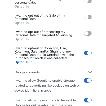
10:35
personal data.
grant or deny consent to Google and its third-party tags to
Opted In
use your data for below specified purposes in below Google
consent section.
I want to opt-out of the Sale of my
Personal Data.
EFA GROUP: Στρατηγική επένδυση στη
Opted In
Fractal με στόχο την ανάπτυξη
αμυντικών τεχνολογιών σε Ελλάδα και
I want to opt-out of processing my
Personal Data for Targeted Advertising.
Κύπρο
Opted In
I want to opt-out of Collection, Use,
10:34
Retention, Sale, and/or Sharing of my
Personal Data that Is Unrelated with the
Purposes for which it was collected.
Opted Out
ΗΠΑ: Ξεκινά η παραγωγή της
Google consents
κατευθυνόμενης βόμβας GBU-75 που
I want to allow Google to enable storage
φθάνει τα 600 χιλιόμετρα
related to advertising like cookies on web or
device identifiers in apps.
10:20
I want to allow my user data to be sent to
Google for online advertising purposes.