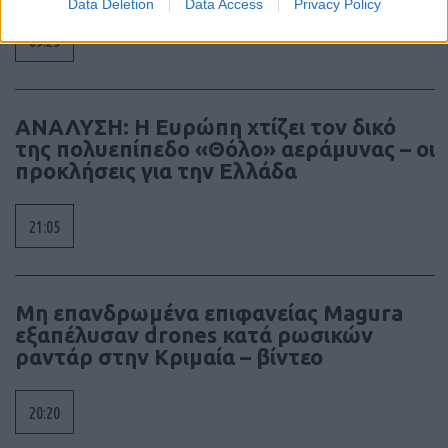
Data Deletion
Data Access
Privacy Policy
09:25
ΑΝΑΛΥΣΗ: Η Ευρώπη χτίζει τον δικό
της πολυεπίπεδο «Θόλο» αεράμυνας – οι
προκλήσεις για την Ελλάδα
21:05
Μη επανδρωμένα επιφανείας Magura
εξαπέλυσαν drones κατά ρωσικών
ραντάρ στην Κριμαία – βίντεο
20:20