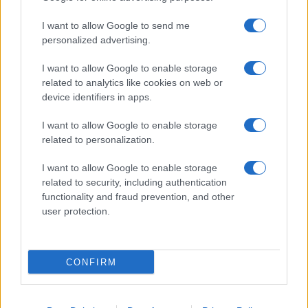
ΗΠΑ: Πώληση βλημάτων πυροβολικού
I want to allow Google to send me
M795 των 155 χιλ. στη Νορβηγία έναντι
personalized advertising.
$270 εκατ.
I want to allow Google to enable storage
related to analytics like cookies on web or
10:09
device identifiers in apps.
I want to allow Google to enable storage
related to personalization.
Ο Αμπελάρδο ντε λα Εσπριέγια
ορκίστηκε πρόεδρος της Κολομβίας
I want to allow Google to enable storage
related to security, including authentication
functionality and fraud prevention, and other
09:54
user protection.
CONFIRM
Η Ισπανία επαναφέρει προσωρινά τους
συνοριακούς ελέγχους για όσους
ταξιδεύουν από την Ιταλία