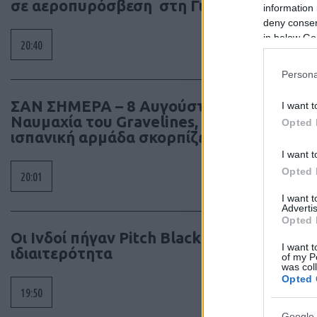
σε αεροπυρόσβεση στη Γιούτα
information 
deny consent
in below Go
20:40
Persona
ΣΑΝ ΣΗΜΕΡΑ – 8 Αυγούστου 1588:
I want t
Ναυμαχία του Gravelines, η μεγάλη
Opted 
ισπανική αρμάδα σκορπίζει
I want t
Opted 
20:01
I want 
Advertis
Opted 
Οι Ινδοί πήγαν Pitch Black 26 με μια
I want t
ιδιαιτερότητα
of my P
was col
Opted 
19:50
Google 