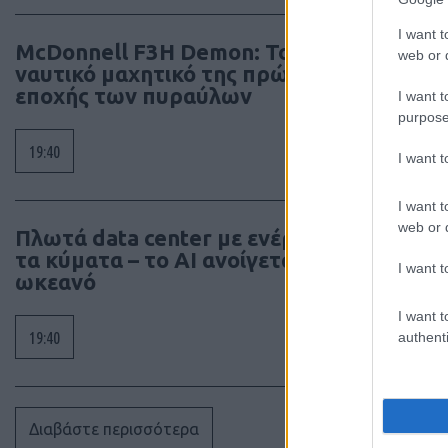
I want t
McDonnell F3H Demon: Το βαρύ
web or d
ναυτικό μαχητικό της πρώτης
εποχής των πυραύλων
I want t
purpose
19:40
I want 
I want t
web or d
Πλωτά data center με ενέργεια από
τα κύματα – το AI ανοίγεται στον
I want t
ωκεανό
I want t
19:40
authenti
Διαβάστε περισσότερα