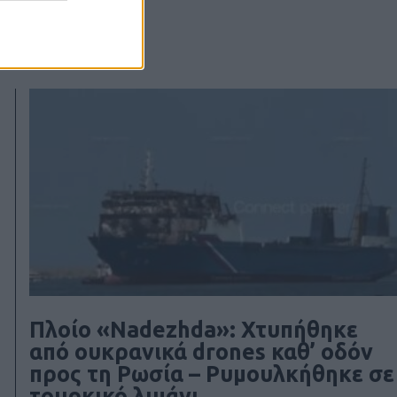
Πλοίο «Nadezhda»: Χτυπήθηκε
από ουκρανικά drones καθ’ οδόν
προς τη Ρωσία – Ρυμουλκήθηκε σε
τουρκικό λιμάνι