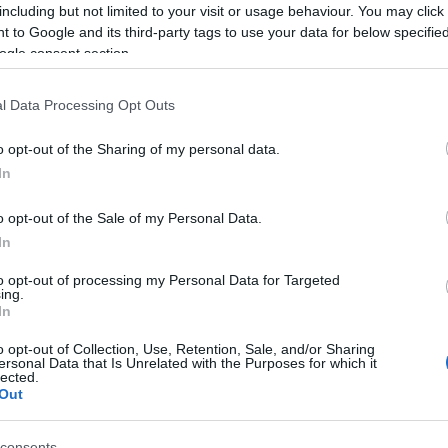
including but not limited to your visit or usage behaviour. You may click 
 to Google and its third-party tags to use your data for below specifi
ogle consent section.
l Data Processing Opt Outs
o opt-out of the Sharing of my personal data.
In
o opt-out of the Sale of my Personal Data.
Login
In
to opt-out of processing my Personal Data for Targeted
Please login t
ing.
In
1
COMMENT
o opt-out of Collection, Use, Retention, Sale, and/or Sharing
ersonal Data that Is Unrelated with the Purposes for which it
lected.
Out
dimitrisx
(@dimitrisx)
Noble Member
26 Σεπτεμβρίου 2025 15:14
consents