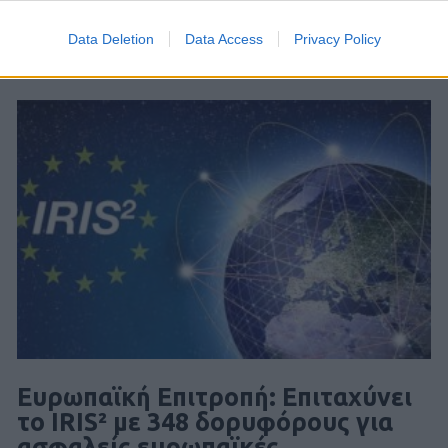
Data Deletion
Data Access
Privacy Policy
Ευρωπαϊκή Επιτροπή: Επιταχύνει
το IRIS² με 348 δορυφόρους για
ασφαλείς ευρωπαϊκές