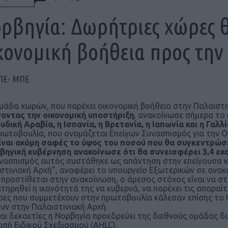
ρβηγία: Δωρήτριες χώρες 
κονομική βοήθεια προς την
ΠΕ- ΜΠΕ
μάδα χωρών, που παρέχει οικονομική βοήθεια στην Παλαιστ
οντας την οικονομική υποστήριξη
, ανακοίνωσε σήμερα το
υδική Αραβία, η Ισπανία, η Βρετανία, η Ιαπωνία και η Γαλλ
ρωτοβουλία, που ονομάζεται Επείγων Συνασπισμός για την Ο
είναι ακόμη σαφές το ύψος του ποσού που θα συγκεντρώσ
βηγική κυβέρνηση ανακοίνωσε ότι θα συνεισφέρει 3,4 ε
νασπισμός αυτός συστάθηκε ως απάντηση στην επείγουσα κα
στινιακή Αρχή”, αναφέρει το υπουργείο Εξωτερικών σε ανακ
προστίθεται στην ανακοίνωση, ο άμεσος στόχος είναι να στ
ατηρηθεί η ικανότητά της να κυβερνά, να παρέχει τις απαραίτ
ρες που συμμετέχουν στην πρωτοβουλία κάλεσαν επίσης το 
υν στην Παλαιστινιακή Αρχή.
αι δεκαετίες η Νορβηγία προεδρεύει της διεθνούς ομάδας δ
οπή Ειδικού Σχεδιασμού (AHLC).