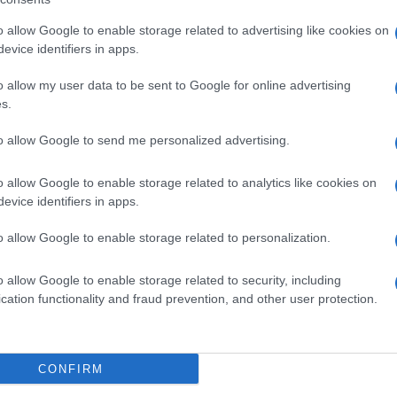
Τα κέντρα αποφάσεων, πανεπιστήμια και ινστιτούτα τω
o allow Google to enable storage related to advertising like cookies on
ακροαριστερούς και ισλαμιστές. Έχει πέσει πολύ χρήμα 
evice identifiers in apps.
Κατάρ και Τουρκία. Η συσσώρευση μουσουλμανικών πληθ
Πιστευουν όπως η Γαλλία του ’60 θα ενσωματωθούν οι μο
o allow my user data to be sent to Google for online advertising
πρόβλημα, και αυτό που θα πετύχουν είναι η άλωση της 
s.
Reply
0
to allow Google to send me personalized advertising.
o allow Google to enable storage related to analytics like cookies on
evice identifiers in apps.
o allow Google to enable storage related to personalization.
o allow Google to enable storage related to security, including
cation functionality and fraud prevention, and other user protection.
CONFIRM