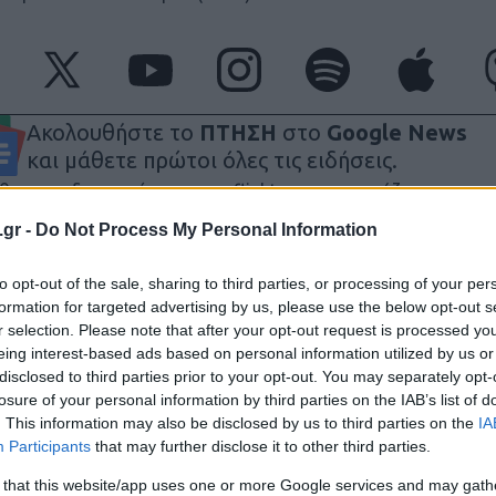
Ακολουθήστε το
ΠΤΗΣΗ
στο
Google News
και μάθετε πρώτοι όλες τις ειδήσεις.
θρα που δημοσιεύονται στο flight.com.gr εκφράζουν τους σ
ι απαραίτητα τον ιστότοπο. Απαγορεύεται η αναδημοσίευση 
.gr -
Do Not Process My Personal Information
ση. Σε αντίθετη περίπτωση θα λαμβάνονται νομικά μέτρα. Ο 
ρεί το δικαίωμα ελέγχου των σχολίων, τα οποία εκφράζουν 
to opt-out of the sale, sharing to third parties, or processing of your per
αφέα τους.
formation for targeted advertising by us, please use the below opt-out s
r selection. Please note that after your opt-out request is processed y
eing interest-based ads based on personal information utilized by us or
disclosed to third parties prior to your opt-out. You may separately opt-
losure of your personal information by third parties on the IAB’s list of
. This information may also be disclosed by us to third parties on the
IA
Participants
that may further disclose it to other third parties.
 that this website/app uses one or more Google services and may gath