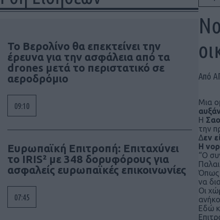
Νο
οι
Το Βερολίνο θα επεκτείνει την
έρευνα για την ασφάλεια από τα
drones μετά το περιστατικό σε
Από Α
αεροδρόμιο
Μια ο
09:10
αυξάν
Η
Σαο
την π
Δ
εν 
Ευρωπαϊκή Επιτροπή: Επιταχύνει
Η νορ
“Ο συ
το IRIS² με 348 δορυφόρους για
Παλαι
ασφαλείς ευρωπαϊκές επικοινωνίες
Όπως 
να δι
Οι χώ
07:45
ανήκο
Εδώ κ
Επιτρ