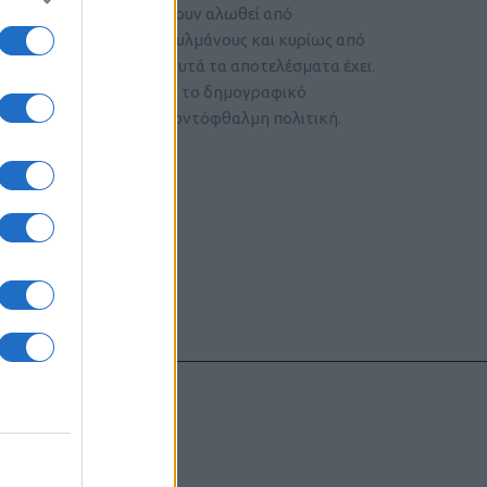
ν ευρωπαϊκών χωρών έχουν αλωθεί από
από τους αδελφούς μουσουλμάνους και κυρίως από
υσμών στην Ευρώπη, αυτά τα αποτελέσματα έχει.
υσουλμάνοι και θα λύσει το δημογραφικό
Ευρώπης από το ισλάμ. Κοντόφθαλμη πολιτική.