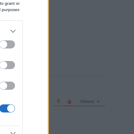
to grant or
ed purposes
o comment
Oldest