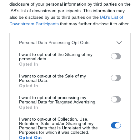
disclosure of your personal information by third parties on the
IAB’s list of downstream participants. This information may
14:00
also be disclosed by us to third parties on the
IAB’s List of
Downstream Participants
that may further disclose it to other
third parties.
Please note that this website/app uses one or more Google
Το Νέο Δελχί «παγώνει» το Su-57E – Στο
Personal Data Processing Opt Outs
services and may gather and store information including but
επίκεντρο ο εκσυγχρονισμός των Su-
not limited to your visit or usage behaviour. You may click to
I want to opt-out of the Sharing of my
30MKI, τα Rafale και το AMCA
personal data.
grant or deny consent to Google and its third-party tags to
Opted In
use your data for below specified purposes in below Google
consent section.
13:45
I want to opt-out of the Sale of my
Personal Data.
Opted In
I want to opt-out of processing my
Θα μπει η Τουρκία στο πρόγραμμα
Personal Data for Targeted Advertising.
Opted In
μαχητικού 6ης γενιάς GCAP; Γιατί τη
συμφέρει σε πολλά επίπεδα
I want to opt-out of Collection, Use,
Retention, Sale, and/or Sharing of my
Personal Data that Is Unrelated with the
Purposes for which it was collected.
13:40
Opted Out