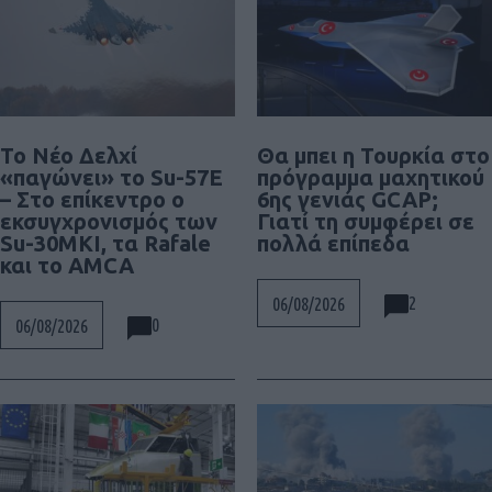
Το Νέο Δελχί
Θα μπει η Τουρκία στο
«παγώνει» το Su-57E
πρόγραμμα μαχητικού
– Στο επίκεντρο ο
6ης γενιάς GCAP;
εκσυγχρονισμός των
Γιατί τη συμφέρει σε
Su-30MKI, τα Rafale
πολλά επίπεδα
και το AMCA
2
06/08/2026
0
06/08/2026