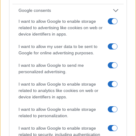
Google consents
Τα νέα Canadair DHC-515
I want to allow Google to enable storage
κατασκευάζονται – οι μεγάλες
related to advertising like cookies on web or
προσδοκίες και η πραγματικότητα
device identifiers in apps.
I want to allow my user data to be sent to
13:08
Google for online advertising purposes.
I want to allow Google to send me
personalized advertising.
Νέες ισραηλινές επιδρομές στον νότιο
Λίβανο εν μέσω διαπραγματεύσεων στη
I want to allow Google to enable storage
Ρώμη
related to analytics like cookies on web or
device identifiers in apps.
12:58
I want to allow Google to enable storage
related to personalization.
I want to allow Google to enable storage
Ο Τραμπ αρνείται ότι αντιμετωπίζει
related to security, including authentication