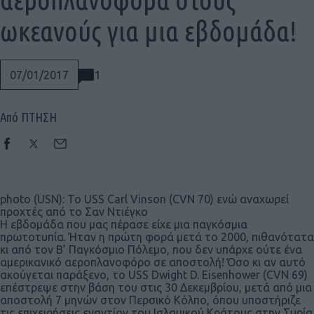
ωκεανούς για μια εβδομάδα!
1
07/01/2017
Από ΠΤΗΣΗ
photo (USN): To USS Carl Vinson (CVN 70) ενώ αναχωρεί
προχτές από το Σαν Ντιέγκο
Η εβδομάδα που μας πέρασε είχε μια παγκόσμια
πρωτοτυπία. Ήταν η πρώτη φορά μετά το 2000, πιθανότατα
κι από τον Β’ Παγκόσμιο Πόλεμο, που δεν υπάρχε ούτε ένα
αμερικανικό αεροπλανοφόρο σε αποστολή! Όσο κι αν αυτό
ακούγεται παράξενο, το USS Dwight D. Eisenhower (CVN 69)
Social
επέστρεψε στην βάση του στις 30 Δεκεμβρίου, μετά από μια
αποστολή 7 μηνών στον Περσικό Κόλπο, όπου υποστήριζε
τις επιχειρήσεις εναντίον του Ισλαμικού Κράτους στην Συρία