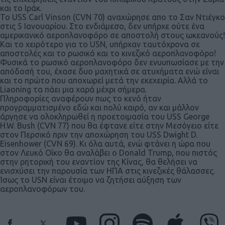
και το Ιράκ.
Το USS Carl Vinson (CVN 70) αναχώρησε απο το Σαν Ντιέγκο
στις 5 Ιανουαρίου. Στο ενδιάμεσο, δεν υπήρχε ούτε ένα
αμερικανικό αεροπλανοφόρο σε αποστολή στους ωκεανούς!
Και το χειρότερο για το USN, υπήρχαν ταυτόχρονα σε
αποστολές και το ρωσικό και το κινεζικό αεροπλανοφόρο!
Φυσικά το ρωσικό αεροπλανοφόρο δεν ενυυπωσίασε με την
απόδοσή του, έχασε δυο μαχητικά σε ατυχήματα ενώ είναι
και το πρώτο που αποχωρεί μετά την εκεχειρία. Αλλά το
Liaoning τα πάει μια χαρά μέχρι σήμερα.
Πληροφορίες αναφέρουν πως το κενό ήταν
προγραμματισμένο εδώ και πολύ καιρό, αν και μάλλον
άργησε να ολοκληρωθεί η προετοιμασία του USS George
H.W. Bush (CVN 77) που θα έφτανε είτε στην Μεσόγειο είτε
στον Περσικό πριν την αποχώρηση του USS Dwight D.
Eisenhower (CVN 69). Κι όλα αυτά, ενώ φτάνει η ώρα που
στον Λευκό Οίκο θα αναλάβει ο Donald Trump, που πιστός
στην ρητορική του εναντίον της Κίνας, θα θελήσει να
ενισχύσει την παρουσία των ΗΠΑ στις κινεζικές θάλασσες.
Ίσως το USN είναι έτοιμο να ζητήσει αύξηση των
αεροπλανοφόρων του.