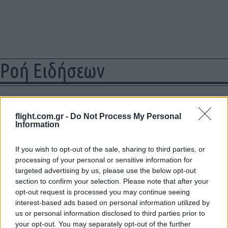
Ροή Ειδήσεων
flight.com.gr -
Do Not Process My Personal
Ιστορικό ρεκόρ για την Aegean τον
Information
Ιούλιο με 2 εκατομμύρια επιβάτες
If you wish to opt-out of the sale, sharing to third parties, or
processing of your personal or sensitive information for
14:20
targeted advertising by us, please use the below opt-out
section to confirm your selection. Please note that after your
opt-out request is processed you may continue seeing
interest-based ads based on personal information utilized by
Γερμανία: Συνελήφθη ύποπτος ο οποίος
us or personal information disclosed to third parties prior to
κατηγορείται για κατασκοπεία σε βάρος
your opt-out. You may separately opt-out of the further
εταιρίας όπλων