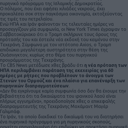
πυρηνικό πρόγραμμα της Ισλαμικής Δημοκρατίας.
Ο πόλεμος, που έχει αφήσει χιλιάδες νεκρούς, έχει
προκαλέσει σοκ στην παγκόσμια οικονομία, εκτοξεύοντας
τις τιμές του πετρελαίου.
Ενώ ΗΠΑ και Ιράν φαίνονταν τις τελευταίες ημέρες να
προσεγγίζουν μία συμφωνία, οι New York Times έγραψαν το
Σαββατοκύριακο ότι ο Τραμπ σκλήρυνε τους όρους της
πρότασής του και έστειλε νέα εκδοχή του κειμένου στην
Τεχεράνη. Σύμφωνα με τον ιστότοπο Axios, ο Τραμπ
επιδιώκει μεγαλύτερη αυστηρότητα στην θέση της
Ουάσινγκτον, κυρίως στο θέμα του πυρηνικού
προγράμματος της Τεχεράνης.
Το CBS News μετέδωσε χθες βράδυ ότι
η νέα πρόταση των
ΗΠΑ περιλαμβάνει παράταση της εκεχειρίας για 60
ημέρες με ρήτρες που προβλέπουν το άνοιγμα των
Στενών του Ορμούζ και ένα πλαίσιο για επανέναρξη των
πυρηνικών διαπραγματεύσεων
.
«Δεν θα εγκρίνουμε καμία συμφωνία όσο δεν θα έχουμε την
βεβαιότητα ότι τα δικαιώματα του ιρανικού λαού είναι
πλήρως εγγυημένα», προειδοποίησε χθες ο επικεφαλής
διαπραγματευτής της Τεχεράνης Μοχάμαντ Μαγέρ
Γαλιμπάφ.
Το Ιράν, το οποίο διεκδικεί το δικαίωμά του να διατηρήσει
ένα πυρηνικό πρόγραμμα για μη πυρηνικούς σκοπούς,
αρνείται επανειλημμένα ότι επιδιώκει να αποκτήσει πυρηνικά