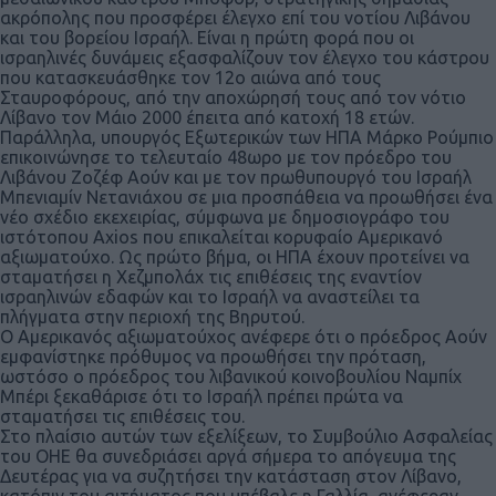
ακρόπολης που προσφέρει έλεγχο επί του νοτίου Λιβάνου
και του βορείου Ισραήλ. Είναι η πρώτη φορά που οι
ισραηλινές δυνάμεις εξασφαλίζουν τον έλεγχο του κάστρου
που κατασκευάσθηκε τον 12ο αιώνα από τους
Σταυροφόρους, από την αποχώρησή τους από τον νότιο
Λίβανο τον Μάιο 2000 έπειτα από κατοχή 18 ετών.
Παράλληλα, υπουργός Εξωτερικών των ΗΠΑ Μάρκο Ρούμπιο
επικοινώνησε το τελευταίο 48ωρο με τον πρόεδρο του
Λιβάνου Ζοζέφ Αούν και με τον πρωθυπουργό του Ισραήλ
Μπενιαμίν Νετανιάχου σε μια προσπάθεια να προωθήσει ένα
νέο σχέδιο εκεχειρίας, σύμφωνα με δημοσιογράφο του
ιστότοπου Axios που επικαλείται κορυφαίο Αμερικανό
αξιωματούχο. Ως πρώτο βήμα, οι ΗΠΑ έχουν προτείνει να
σταματήσει η Χεζμπολάχ τις επιθέσεις της εναντίον
ισραηλινών εδαφών και το Ισραήλ να αναστείλει τα
πλήγματα στην περιοχή της Βηρυτού.
Ο Αμερικανός αξιωματούχος ανέφερε ότι ο πρόεδρος Αούν
εμφανίστηκε πρόθυμος να προωθήσει την πρόταση,
ωστόσο ο πρόεδρος του λιβανικού κοινοβουλίου Ναμπίχ
Μπέρι ξεκαθάρισε ότι το Ισραήλ πρέπει πρώτα να
σταματήσει τις επιθέσεις του.
Στο πλαίσιο αυτών των εξελίξεων, το Συμβούλιο Ασφαλείας
του ΟΗΕ θα συνεδριάσει αργά σήμερα το απόγευμα της
Δευτέρας για να συζητήσει την κατάσταση στον Λίβανο,