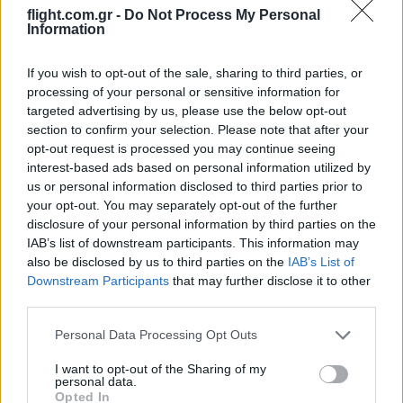
flight.com.gr -
Do Not Process My Personal
Oldest
Information
If you wish to opt-out of the sale, sharing to third parties, or
SamisBack
(@samisback)
Active Member
processing of your personal or sensitive information for
#731465
1 Ιουνίου 2026 09:51
targeted advertising by us, please use the below opt-out
section to confirm your selection. Please note that after your
Διαπραγματεύσεις λολ Οι Αμερικάνοι δεν μπορούν (δεν το
opt-out request is processed you may continue seeing
επιτρέπει ο γεωστρατηγικός σχεδιασμός) να φύγουν από το Ιράν
interest-based ads based on personal information utilized by
τρώγοντας στρατηγική ήττα και αφήνοντας το Ιράν σε
us or personal information disclosed to third parties prior to
ουσιαστικά ισχυρότερη θέση. Γι’αυτό και κωλυσιεργουν με
your opt-out. You may separately opt-out of the further
μουφα εκεχειρίες και διαπραγματεύσεις μπας και βρεθεί κάτι.
disclosure of your personal information by third parties on the
IAB’s list of downstream participants. This information may
Reply
1
View Replies
(2)
also be disclosed by us to third parties on the
IAB’s List of
Downstream Participants
that may further disclose it to other
third parties.
Spyros
(@spyros)
Trusted Member
Please note that this website/app uses one or more Google
Personal Data Processing Opt Outs
#731492
1 Ιουνίου 2026 12:08
services and may gather and store information including but
not limited to your visit or usage behaviour. You may click to
I want to opt-out of the Sharing of my
“Το Ιράν, το οποίο διεκδικεί το δικαίωμά του να διατηρήσει ένα
personal data.
grant or deny consent to Google and its third-party tags to
πυρηνικό πρόγραμμα για μη πυρηνικούς σκοπούς…”
Opted In