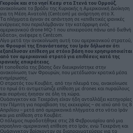
Γκορούκ και στο νησί Κεσμ στα Στενά του Ορμούζ
,
ανακοίνωσε το βράδυ της Κυριακής η Αμερικανική Διοίκηση
για τη Μέση Ανατολή (Centcom) με ανάρτηση στο X.
Τα πλήγματα έγιναν σε απάντηση σε «επιθετικές ιρανικές
ενέργειες που περιελάμβαναν την κατάρριψη ενός
αμερικανικού drone MQ-1 που επιχειρούσε πάνω από διεθνή
ύδατα», ανέφερε η Centcom.
Λίγο μετά την ανακοίνωση αυτή του αμερικανικού στρατού,
οι Φρουροί της Επανάστασης του Ιράν δήλωσαν ότι
εξαπέλυσαν επίθεση με στόχο βάση που χρησιμοποιείται
από τον αμερικανικό στρατό για επιθέσεις κατά της
ιρανικής επικράτειας
.
Η τοποθεσία της βάσης δεν διευκρινίστηκε στην
ανακοίνωση των Φρουρών, που μετέδωσαν κρατικά μέσα
ενημέρωσης.
Ο στρατός του Κουβέιτ, από την πλευρά του, ανακοίνωσε
το πρωί ότι αντιμετώπιζε επίθεση με drones και πυραύλους
και σειρήνες ήχησαν σε όλη τη χώρα.
Ουάσινγκτον και Τεχεράνη είχαν ήδη ανταλλάξει κατηγορίες
την Πέμπτη για παραβίαση της εκεχειρίας – σε ισχύ από τις 8
Απριλίου – μετά από αμερικανικά πλήγματα στο νότιο Ιράν
και μια επίθεση στο Κουβέιτ.
Ο πόλεμος πυροδοτήθηκε στις 28 Φεβρουαρίου από μια
ισραηλινο-αμερικανική επίθεση στο Ιράν, ενώ Τεχεράνη και
Ουάσινγκτον βρίσκονταν σε διαπραγματεύσεις για το