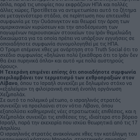
όπλα, παρά τις υποψίες που εκφράζουν ΗΠΑ και πολλές
άλλες χώρες. Προτίθεται να αντιμετωπίσει αυτό το ζήτημα
σε μεταγενέστερο στάδιο, σε περίπτωση που επιτευχθεί
συμφωνία με την Ουάσινγκτον και θεωρεί την άρση των
αμερικανικών κυρώσεων και την αποδέσμευση των
παγωμένων περιουσιακών στοιχείων του Ιράν θεμελιώδη
δικαιώματα για τα οποία πρέπει να υπάρξουν εγγυήσεις σε
οποιαδήποτε συμφωνία συνομολογηθεί με τις ΗΠΑ.
Ο Τραμπ επέμεινε χθες με ανάρτηση στο Truth Social ότι το
σχέδιο συμφωνίας «δηλώνει πολύ ξεκάθαρα ότι το Ιράν δεν
θα έχει πυρηνικά όπλα» και αυτό «με πολύ αυστηρούς
όρους».
Η Τεχεράνη επιμένει επίσης ότι οποιαδήποτε συμφωνία
περιλαμβάνει τον τερματισμό των εχθροπραξιών στον
Λίβανο
, όπου το Ισραήλ συνεχίζει με δηλωμένο στόχο να
«εξαλείψει» τη φιλοϊρανική σιιτική ένοπλη οργάνωση
Χεζμπολάχ.
Σε αυτό το πολεμικό μέτωπο, ο ισραηλινός στρατός
συνεχίζει να προελαύνει στον νότιο Λίβανο, όπου
εξαπολύσει καθημερινές νέες στρατιωτικές επιθέσεις, και η
Χεζμπολάχ συνεχίζει τις επιθέσεις της, ιδιαίτερα στο βόρειο
Ισραήλ, παρά την εκεχειρία που ισχύει θεωρητικά από τις 17
Απριλίου.
Ο ισραηλινός στρατός ανακοίνωσε χθες την κατάληψη του
μεσαιωνικού κάστρου Μποφόρ, στρατηγικής σημασίας