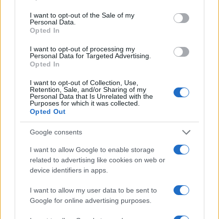
use your data for below specified purposes in below Google
consent section.
I want to opt-out of the Sale of my
Personal Data.
Reply
Opted In
1
I want to opt-out of processing my
Personal Data for Targeted Advertising.
Opted In
Mirage
(@mirage)
Active Member
#731493
1 Ιουνίου 2026 12:18
I want to opt-out of Collection, Use,
Retention, Sale, and/or Sharing of my
“….κύμα «αμυντικών» επιθέσεων….”
Personal Data that Is Unrelated with the
Purposes for which it was collected.
Opted Out
Reply
1
Google consents
dimitrisx
(@dimitrisx)
I want to allow Google to enable storage
Noble Member
related to advertising like cookies on web or
#731499
1 Ιουνίου 2026 12:48
device identifiers in apps.
Απορώ γιατί τους αφήνουν να ξεθάψουν τις εγκαταστάσεις με
τους βαλλιστικούς πυραύλους και τις υπόγειες εγκαταστάσεις με
I want to allow my user data to be sent to
τα πυρηνικά ; Όπως επίσης γιατί άφησαν το κομβόι με τα
Google for online advertising purposes.
φορτηγά στην αρχή της εμπλοκής μετά των βομβαρδισμό στο