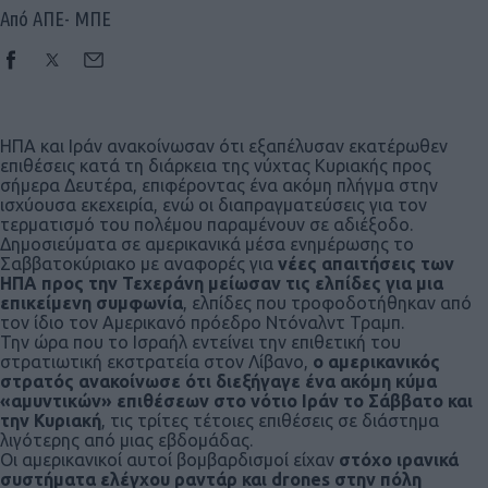
Από ΑΠΕ- ΜΠΕ
ΗΠΑ και Ιράν ανακοίνωσαν ότι εξαπέλυσαν εκατέρωθεν
επιθέσεις κατά τη διάρκεια της νύχτας Κυριακής προς
σήμερα Δευτέρα, επιφέροντας ένα ακόμη πλήγμα στην
ισχύουσα εκεχειρία, ενώ οι διαπραγματεύσεις για τον
τερματισμό του πολέμου παραμένουν σε αδιέξοδο.
Δημοσιεύματα σε αμερικανικά μέσα ενημέρωσης το
Σαββατοκύριακο με αναφορές για
νέες απαιτήσεις των
ΗΠΑ προς την Τεχεράνη μείωσαν τις ελπίδες για μια
επικείμενη συμφωνία
, ελπίδες που τροφοδοτήθηκαν από
τον ίδιο τον Αμερικανό πρόεδρο Ντόναλντ Τραμπ.
Την ώρα που το Ισραήλ εντείνει την επιθετική του
στρατιωτική εκστρατεία στον Λίβανο,
ο αμερικανικός
στρατός ανακοίνωσε ότι διεξήγαγε ένα ακόμη κύμα
«αμυντικών» επιθέσεων στο νότιο Ιράν το Σάββατο και
την Κυριακή
, τις τρίτες τέτοιες επιθέσεις σε διάστημα
λιγότερης από μιας εβδομάδας.
Οι αμερικανικοί αυτοί βομβαρδισμοί είχαν
στόχο ιρανικά
συστήματα ελέγχου ραντάρ και drones στην πόλη