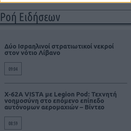
Ροή Ειδήσεων
Δύο Ισραηλινοί στρατιωτικοί νεκροί
στον νότιο Λίβανο
09:04
X-62A VISTA με Legion Pod: Τεχνητή
νοημοσύνη στο επόμενο επίπεδο
αυτόνομων αερομαχιών – Βίντεο
08:59