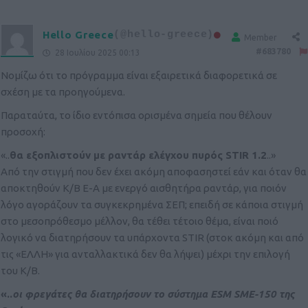
Hello Greece
(@hello-greece)
Member
#683780
28 Ιουλίου 2025 00:13
Νομίζω ότι το πρόγραμμα είναι εξαιρετικά διαφορετικά σε
σχέση με τα προηγούμενα.
Παραταύτα, το ίδιο εντόπισα ορισμένα σημεία που θέλουν
προσοχή:
«..
θα εξοπλιστούν με ραντάρ ελέγχου πυρός STIR 1.2
..»
Από την στιγμή που δεν έχει ακόμη αποφασηστεί εάν και όταν θα
αποκτηθούν Κ/Β Ε-Α με ενεργό αισθητήρα ραντάρ, για ποιόν
λόγο αγοράζουν τα συγκεκρημένα ΣΕΠ; επειδή σε κάποια στιγμή
στο μεσοπρόθεσμο μέλλον, θα τέθει τέτοιο θέμα, είναι ποιό
λογικό να διατηρήσουν τα υπάρχοντα STIR (στοκ ακόμη και από
τις «ΕΛΛΗ» για ανταλλακτικά δεν θα λήψει) μέχρι την επιλογή
του Κ/Β.
«..
οι φρεγάτες θα διατηρήσουν το σύστημα ESM SME-150 της