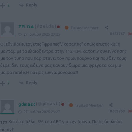
Reply
2
ZELDA
(@zelda)
Trusted Member
#683767
27 Ιουλίου 2025 23:25
Οι εθνικοι ευεργετες “φραπες”,”χασαπης” οπως επισης και η
μανταμ με τα ελαιοδεντρα στην 112 Π.Μ.,κατοπιν συνεννοησης
με τον τυπο που παριστανει τον πρωυπουργο και που δεν τους
ξερει,δεν τους ειδε,να μας κανουν δωρο μια φρεγατα και μια
μοιρα rafale.Η πατρις ευγνωμονουσα!!!
Reply
7
gdmast
(@gdmast)
Trusted Member
#683769
27 Ιουλίου 2025 23:27
Κατά τα άλλα, 5% του ΑΕΠ για την άμυνα. Ποιός δουλεύει
?
?
?
ποιόν?