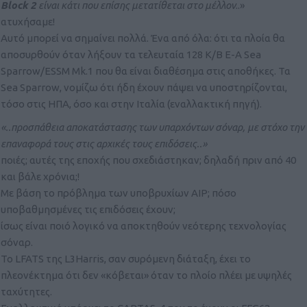
Block 2
είναι κάτι που επίσης μετατίθεται στο μέλλον
..»
ατυχήσαμε!
Αυτό μπορεί να σημαίνει πολλά. Ένα από όλα: ότι τα πλοία θα
αποσυρθούν όταν λήξουν τα τελευταία 128 Κ/Β Ε-Α Sea
Sparrow/ESSM Mk.1 που θα είναι διαθέσημα στις αποθήκες. Τα
Sea Sparrow, νομίζω ότι ήδη έχουν πάψει να υποστηρίζονται,
τόσο στις ΗΠΑ, όσο και στην Ιταλία (εναλλακτική πηγή).
«..προσπάθεια αποκατάστασης των υπαρχόντων σόναρ, με στόχο την
επαναφορά τους στις αρχικές τους επιδόσεις..»
ποιές; αυτές της εποχής που σχεδιάστηκαν; δηλαδή πριν από 40
και βάλε χρόνια;!
Με βάση το πρόβλημα των υποβρυχίων ΑΙΡ; πόσο
υποβαθμησμένες τις επιδόσεις έχουν;
ίσως είναι ποιό λογικό να αποκτηθούν νεότερης τεχνολογίας
σόναρ.
Το LFATS της L3Harris, σαν συρόμενη διάταξη, έχει το
πλεονέκτημα ότι δεν «κόβεται» όταν το πλοίο πλέει με υψηλές
ταχύτητες.