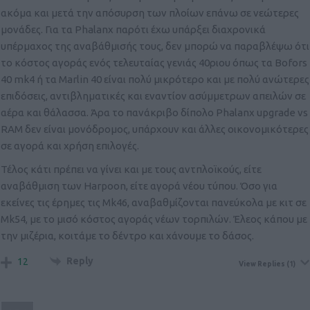
ακόμα και μετά την απόσυρση των πλοίων επάνω σε νεώτερες
μονάδες. Για τα Phalanx παρότι έχω υπάρξει διαχρονικά
υπέρμαχος της αναβάθμισής τους, δεν μπορώ να παραβλέψω ότι
το κόστος αγοράς ενός τελευταίας γενιάς 40ριου όπως τα Bofors
40 mk4 ή τα Marlin 40 είναι πολύ μικρότερο και με πολύ ανώτερες
επιδόσεις, αντιβληματικές και εναντίον ασύμμετρων απειλών σε
αέρα και θάλασσα. Άρα το πανάκριβο δίπολο Phalanx upgrade vs
RAM δεν είναι μονόδρομος, υπάρχουν και άλλες οικονομικότερες
σε αγορά και χρήση επιλογές.
Τέλος κάτι πρέπει να γίνει και με τους αντπλοϊκούς, είτε
αναβάθμιση των Harpoon, είτε αγορά νέου τύπου. Όσο για
εκείνες τις έρημες τις Mk46, αναβαθμίζονται πανεύκολα με κιτ σε
Mk54, με το μισό κόστος αγοράς νέων τορπιλών. Έλεος κάπου με
την μιζέρια, κοιτάμε το δέντρο και χάνουμε το δάσος.
Reply
12
View Replies
(1)