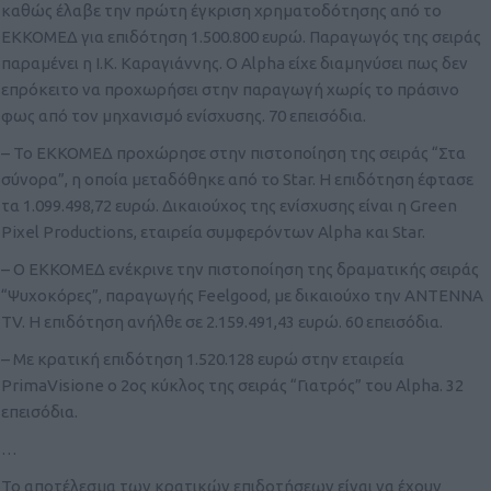
καθώς έλαβε την πρώτη έγκριση χρηματοδότησης από το
ΕΚΚΟΜΕΔ για επιδότηση 1.500.800 ευρώ. Παραγωγός της σειράς
παραμένει η Ι.Κ. Καραγιάννης. Ο Alpha είχε διαμηνύσει πως δεν
επρόκειτο να προχωρήσει στην παραγωγή χωρίς το πράσινο
φως από τον μηχανισμό ενίσχυσης. 70 επεισόδια.
– Το ΕΚΚΟΜΕΔ προχώρησε στην πιστοποίηση της σειράς “Στα
σύνορα”, η οποία μεταδόθηκε από το Star. Η επιδότηση έφτασε
τα 1.099.498,72 ευρώ. Δικαιούχος της ενίσχυσης είναι η Green
Pixel Productions, εταιρεία συμφερόντων Alpha και Star.
– Ο ΕΚΚΟΜΕΔ ενέκρινε την πιστοποίηση της δραματικής σειράς
“Ψυχοκόρες”, παραγωγής Feelgood, με δικαιούχο την ΑΝΤΕΝΝΑ
TV. Η επιδότηση ανήλθε σε 2.159.491,43 ευρώ. 60 επεισόδια.
– Με κρατική επιδότηση 1.520.128 ευρώ στην εταιρεία
PrimaVisione ο 2ος κύκλος της σειράς “Γιατρός” του Alpha. 32
επεισόδια.
…
Το αποτέλεσμα των κρατικών επιδοτήσεων είναι να έχουν