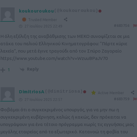
koukouroukou
(@koukouroukou)
Trusted Member
#683756
27 Ιουλίου 2025 22:49
Η όλη εξέλιξη της αναβάθμισης των ΜΕΚΟ συνοψίζεται σε μια
ατάκα του παλιού Ελληνικού Κινηματογράφου: “Πάρτε κύριε
λαχεία”, που μετά έγινε τραγούδι από τον Σπύρο Ζαγοραίο
https://www.youtube.com/watch?v=WzuuBPaJV70
Reply
1
DimitriosA
(@dimitriosa)
Active Member
#683759
27 Ιουλίου 2025 22:57
Φοβάμαι ότι ο συγκεκριμένος υπουργός, για να μην πω η
συγκεκριμένη κυβέρνηση, καλώς ή κακώς, δεν πρόκειται να
υπογράψουν για ένα τέτοιο πρόγραμμα χωρίς τις εγγυήσεις μιας
μεγάλης εταιρείας από το εξωτερικό. Κατανοώ τη φοβία του