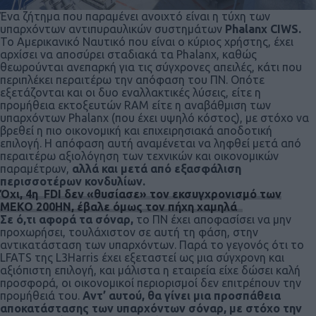
Ένα ζήτημα που παραμένει ανοιχτό είναι η τύχη των
υπαρχόντων αντιπυραυλικών συστημάτων
Phalanx CIWS.
Το Αμερικανικό Ναυτικό που είναι ο κύριος χρήστης, έχει
αρχίσει να αποσύρει σταδιακά τα Phalanx, καθώς
θεωρούνται ανεπαρκή για τις σύγχρονες απειλές, κάτι που
περιπλέκει περαιτέρω την απόφαση του ΠΝ. Οπότε
εξετάζονται και οι δυο εναλλακτικές λύσεις, είτε η
προμήθεια εκτοξευτών RAM είτε η αναβάθμιση των
υπαρχόντων Phalanx (που έχει υψηλό κόστος), με στόχο να
βρεθεί η πιο οικονομική και επιχειρησιακά αποδοτική
επιλογή. Η απόφαση αυτή αναμένεται να ληφθεί μετά από
περαιτέρω αξιολόγηση των τεχνικών και οικονομικών
παραμέτρων,
αλλά και μετά από εξασφάλιση
περισσοτέρων κονδυλίων.
Όχι, 4η FDI δεν «θυσίασε» τον εκσυγχρονισμό των
MEKO 200HN, έβαλε όμως τον πήχη χαμηλά
Σε ό,τι αφορά τα σόναρ,
το ΠΝ έχει αποφασίσει να μην
προχωρήσει, τουλάχιστον σε αυτή τη φάση, στην
αντικατάσταση των υπαρχόντων. Παρά το γεγονός ότι το
LFATS της L3Harris έχει εξεταστεί ως μια σύγχρονη και
αξιόπιστη επιλογή, και μάλιστα η εταιρεία είχε δώσει καλή
προσφορά, οι οικονομικοί περιορισμοί δεν επιτρέπουν την
προμήθειά του.
Αντ’ αυτού, θα γίνει μια προσπάθεια
αποκατάστασης των υπαρχόντων σόναρ, με στόχο την