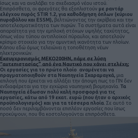
ίσως και να αναλάβει το σχεδιασμό νέου ιστού.
Επιπρόσθετα, οι φρεγάτες θα εξοπλιστούν
με ραντάρ
ελέγχου πυρός STIR 1.2, για καθοδήγηση όπλων (κύριου
πυροβόλου και ESSM),
βελτιώνοντας την ακρίβεια και την
αποτελεσματικότητα των πυρών. Τα συστήματα αυτά είναι
απαραίτητα για την εμπλοκή στόχων υψηλής ταχύτητας,
όπως νέου τύπου αντιπλοϊκοί πύραυλοι, και αποτελούν
κρίσιμο στοιχείο για την αμυντική ικανότητα των πλοίων.
Κάπου εδώ όμως τελειώνει η τοποθέτηση νέων
ηλεκτρονικών.
Εκσυγχρονισμός MEKO200HN, πάμε σε λύση
“αυτεπιστασίας” από ένα Ναυτικό που χάνει στελέχη;
Οι εργασίες για το πρώτο πλοίο αναμένεται να
πραγματοποιηθούν στα Ναυπηγεία Σκαραμαγκά,
μια
επιλογή που έρχεται να αλλάξει την άποψη πως το ΠΝ δεν
ενδιαφέρεται για την εγχώρια ναυπηγική βιομηχανία.
Τα
Ναυπηγεία έδωσαν πολύ καλή προσφορά για τις
εργασίες, κάτω από 19 εκατ. ευρώ (που ήταν ο αρχικός
προϋπολογισμός) και για τα τέσσερα πλοία
. Σε αυτό το
ποσό δεν περιλαμβάνονται επιπλέον εργασίες που ίσως
προκύψουν, που θα κοστολογούνται επιπρόσθετα.