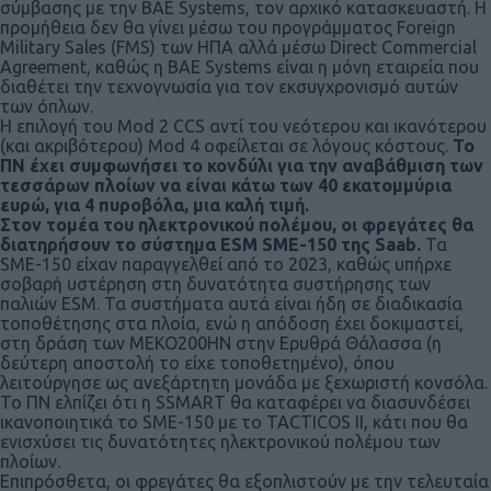
σύμβασης με την BAΕ Systems, τον αρχικό κατασκευαστή. Η
προμήθεια δεν θα γίνει μέσω του προγράμματος Foreign
Military Sales (FMS) των ΗΠΑ αλλά μέσω Direct Commercial
Agreement, καθώς η BAΕ Systems είναι η μόνη εταιρεία που
διαθέτει την τεχνογνωσία για τον εκσυγχρονισμό αυτών
των όπλων.
Η επιλογή του Mod 2 CCS αντί του νεότερου και ικανότερου
(και ακριβότερου) Mod 4 οφείλεται σε λόγους κόστους.
Το
ΠΝ έχει συμφωνήσει το κονδύλι για την αναβάθμιση των
τεσσάρων πλοίων να είναι κάτω των 40 εκατομμύρια
ευρώ, για 4 πυροβόλα, μια καλή τιμή.
Στον τομέα του ηλεκτρονικού πολέμου, οι φρεγάτες θα
διατηρήσουν το σύστημα ESM SME-150 της Saab.
Τα
SME-150 είχαν παραγγελθεί από το 2023, καθώς υπήρχε
σοβαρή υστέρηση στη δυνατότητα συστήρησης των
παλιών ESM. Τα συστήματα αυτά είναι ήδη σε διαδικασία
τοποθέτησης στα πλοία, ενώ η απόδοση έχει δοκιμαστεί,
στη δράση των ΜΕΚΟ200ΗΝ στην Ερυθρά Θάλασσα (η
δεύτερη αποστολή το είχε τοποθετημένο), όπου
λειτούργησε ως ανεξάρτητη μονάδα με ξεχωριστή κονσόλα.
Το ΠΝ ελπίζει ότι η SSMART θα καταφέρει να διασυνδέσει
ικανοποιητικά το SME-150 με το TACTICOS II, κάτι που θα
ενισχύσει τις δυνατότητες ηλεκτρονικού πολέμου των
πλοίων.
Επιπρόσθετα, οι φρεγάτες θα εξοπλιστούν με την τελευταία