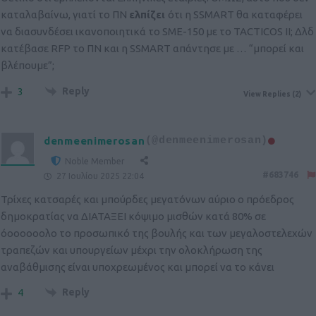
καταλαβαίνω, γιατί το ΠΝ
ελπίζει
ότι η SSMART θα καταφέρει
να διασυνδέσει ικανοποιητικά το SME-150 με το TACTICOS II; Δλδ
κατέβασε RFP το ΠΝ και η SSMART απάντησε με … “μπορεί και
βλέπουμε”;
Reply
3
View Replies
(2)
denmeenimerosan
(@denmeenimerosan)
Noble Member
#683746
27 Ιουλίου 2025 22:04
Τρίχες κατσαρές και μπούρδες μεγατόνων αύριο ο πρόεδρος
δημοκρατίας να ΔΙΑΤΑΞΕΙ κόψιμο μισθών κατά 80% σε
όοοοοοολο το προσωπικό της βουλής και των μεγαλοστελεχών
τραπεζών και υπουργείων μέχρι την ολοκλήρωση της
αναβάθμισης είναι υποχρεωμένος και μπορεί να το κάνει
Reply
4