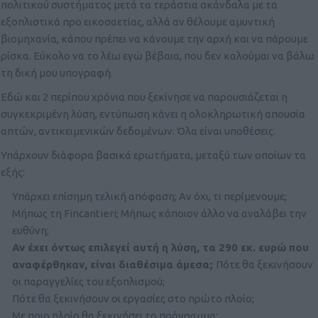
πολιτικού συστήματος μετά τα τεράστια σκάνδαλα με τα
εξοπλιστικά προ εικοσαετίας, αλλά αν θέλουμε αμυντική
βιομηχανία, κάπου πρέπει να κάνουμε την αρχή και να πάρουμε
ρίσκα. Εύκολο να το λέω εγώ βέβαια, που δεν καλούμαι να βάλω
τη δική μου υπογραφή.
Εδώ και 2 περίπου χρόνια που ξεκίνησε να παρουσιάζεται η
συγκεκριμένη λύση, εντύπωση κάνει η ολοκληρωτική απουσία
απτών, αντικειμενικών δεδομένων. Όλα είναι υποθέσεις.
Υπάρχουν διάφορα βασικά ερωτήματα, μεταξύ των οποίων τα
εξής:
Υπάρχει επίσημη τελική απόφαση; Αν όχι, τι περίμενουμε;
Μήπως τη Fincantieri; Μήπως κάποιον άλλο να αναλάβει την
ευθύνη;
Αν έχει όντως επιλεγεί αυτή η λύση, τα 290 εκ. ευρώ που
αναφέρθηκαν, είναι διαθέσιμα άμεσα;
Πότε θα ξεκινήσουν
οι παραγγελίες του εξοπλισμού;
Πότε θα ξεκινήσουν οι εργασίες στο πρώτο πλοίο;
Με ποιο πλοίο θα ξεκινήσει το πρόγραμμα;