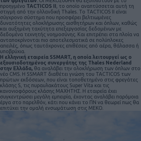
των φρεγατών
. Οι ΜΕΚΟ200ΗΝ θα εξοπλιστούν με το
προηγμένο
TACTICOS II
, το οποίο αναπτύσσεται αυτή τη
στιγμή από την ολλανδική Thales. Το TACTICOS II είναι
σύγχρονο σύστημα που προσφέρει βελτιωμένες
δυνατότητες ολοκλήρωσης αισθητήρων και όπλων, καθώς
και αυξημένη ταχύτητα επεξεργασίας δεδομένων με
δεδομένα τεχνητής νοημοσύνης. Και επιτρέπει στα πλοία να
ανταποκρίνονται πιο αποτελεσματικά σε πολύπλοκες
απειλές, όπως ταυτόχρονες επιθέσεις από αέρα, θάλασσα ή
υποβρύχια.
Η ελληνική εταιρεία SSMART, η οποία λειτουργεί ως ο
εξουσιοδοτημένος συνεργάτης της Thales Nederland
στην Ελλάδα,
θα αναλάβει την ολοκλήρωση των όπλων στο
νέο CMS. Η SSMART διαθέτει γνώση του TACTICOS των
πρώτων εκδόσεων, που είναι τοποθετημένο στις φρεγάτες
κλάσης S, τις πυραυλακάτους Super Vita και τις
κανονιοφόρους κλάσης ΜΑΧΗΤΗΣ. Η εταιρεία έχει
συγκεντρώσει μεγάλη εμπειρία, έχοντας αναλάβει παρόμοια
έργα στο παρελθόν, κάτι που κάνει το ΠΝ να θεωρεί πως θα
επιτύχει την ομαλή ενσωμάτωση στις ΜΕΚΟ.