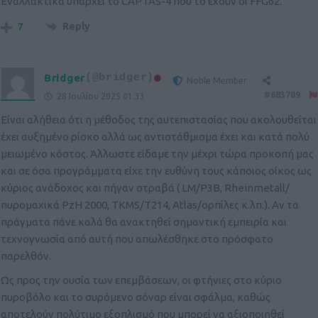
Eναλλακτικά υπάρχει το CAPTAS-4 που το έχουν οι FFG62.
Reply
7
Bridger
(@bridger)
Noble Member
#683789
28 Ιουλίου 2025 01:33
Είναι αλήθεια ότι η μέθοδος της αυτεπιστασίας που ακολουθείται
έχει αυξημένο ρίσκο αλλά ως αντιστάθμισμα έχει και κατά πολύ
μειωμένο κόστος. Άλλωστε είδαμε την μέχρι τώρα προκοπή μας
και σε όσα προγράμματα είχε την ευθύνη τους κάποιος οίκος ως
κύριος ανάδοχος και πήγαν στραβά ( LM/P3B, Rheinmetall/
πυρομαχικά PzH 2000, TKMS/T214, Atlas/ορπίλες κ.λπ.). Αν τα
πράγματα πάνε καλά θα ανακτηθεί σημαντική εμπειρία και
τεχνογνωσία από αυτή που απωλέσθηκε στο πρόσφατο
παρελθόν.
Ως προς την ουσία των επεμβάσεων, οι φτήνιες στο κύριο
πυροβόλο και το συρόμενο σόναρ είναι σφάλμα, καθώς
αποτελούν πολύτιμο εξοπλισμό που μπορεί να αξιοποιηθεί