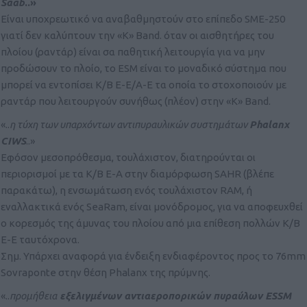
Saab
..»
Είναι υποχρεωτικό να αναβαθμηστούν στο επίπεδο SME-250
γιατί δεν καλύπτουν την «Κ» Band. όταν οι αισθητήρες του
πλοίου (ραντάρ) είναι σα παθητική λειτουργία για να μην
προδώσουν το πλοίο, το ESM είναι το μοναδικό σύστημα που
μπορεί να εντοπίσει Κ/Β Ε-Ε/Α-Ε τα οποία το στοχοποιούν με
ραντάρ που λειτουργούν συνήθως (πλέον) στην «Κ» Band.
«..
η τύχη των υπαρχόντων αντιπυραυλικών συστημάτων
Phalanx
CIWS
..»
Εφόσον μεσοπρόθεσμα, τουλάχιστον, διατηρούνται οι
περιορισμοί με τα Κ/Β Ε-Α στην διαμόρφωση SAHR (βλέπε
παρακάτω), η ενσωμάτωση ενός τουλάχιστον RAM, ή
εναλλακτικά ενός SeaRam, είναι μονόδρομος, για να αποφευχθεί
ο κορεσμός της άμυνας του πλοίου από μια επίθεση πολλών Κ/Β
Ε-Ε ταυτόχρονα.
Σημ. Υπάρχει αναφορά για ένδειξη ενδιαφέροντος προς το 76mm
Sovraponte στην θέση Phalanx της πρύμνης.
«..
προμήθεια
εξελιγμένων αντιαεροπορικών πυραύλων ESSM