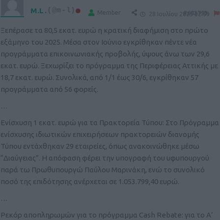
M.L.
(@m-l)
Member
#683793
28 Ιουλίου 2025 02:59
Ξεπέρασε τα 80,5 εκατ. ευρώ η κρατική διαφήμιση στο πρώτο
εξάμηνο του 2025. Μέσα στον Ιούνιο εγκρίθηκαν πέντε νέα
προγράμματα επικοινωνιακής προβολής, ύψους άνω των 29,6
εκατ. ευρώ. Ξεχωρίζει το πρόγραμμα της Περιφέρειας Αττικής με
18,7 εκατ. ευρώ. Συνολικά, από 1/1 έως 30/6, εγκρίθηκαν 57
προγράμματα από 56 φορείς.
…
Ενίσχυση 1 εκατ. ευρώ για τα Πρακτορεία Τύπου: Στο Πρόγραμμα
ενίσχυσης ιδιωτικών επιχειρήσεων πρακτορειών διανομής
Τύπου εντάχθηκαν 29 εταιρείες, όπως ανακοινώθηκε μέσω
“Διαύγειας”. Η απόφαση φέρει την υπογραφή του υφυπουργού
παρά τω Πρωθυπουργώ Παύλου Μαρινάκη, ενώ το συνολικό
ποσό της επιδότησης ανέρχεται σε 1.053.799,40 ευρώ.
…
Ρεκόρ αποπληρωμών για το πρόγραμμα Cash Rebate: για το Α’