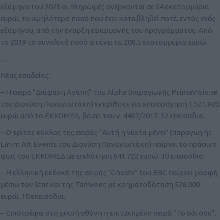
εξάμηνο του 2025 οι πληρωμές ανέρχονται σε 54 εκατομμύρια
ευρώ, το υψηλότερο ποσό που έχει καταβληθεί ποτέ, εντός ενός
εξαμήνου, από την έναρξη εφαρμογής του προγράμματος. Από
το 2019 το συνολικό ποσό φτάνει τα 208,5 εκατομμύρια ευρώ.
…
Νέας εσοδείας:
– Η σειρά “Διάφανη Αγάπη” του Alpha (παραγωγής PrimaVisione
του Διονύση Παναγιωτάκη) εγκρίθηκε για επιχορήγηση 1.521.920
ευρώ από το ΕΚΚΟΜΕΔ, βάσει του ν. 4487/2017. 32 επεισόδια.
– Ο τρίτος κύκλος της σειράς “Αυτή η νύχτα μένει” (παραγωγής
Linim Art Events του Διονύση Παναγιωτάκη) παίρνει το πράσινο
φως του ΕΚΚΟΜΕΔ με επιδότηση 641.722 ευρώ. 30 επεισόδια.
– Η ελληνική εκδοχή της σειράς “Ghosts” του BBC παίρνει μορφή
μέσω του Star και της Tanweer, με χρηματοδότηση 528.000
ευρώ. 10 επεισόδια.
– Επιστρέφει στη μικρή οθόνη η επιτυχημένη σειρά “Το σόι σου”,