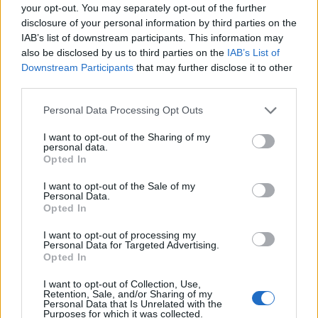
your opt-out. You may separately opt-out of the further
Oldest
disclosure of your personal information by third parties on the
IAB’s list of downstream participants. This information may
also be disclosed by us to third parties on the
IAB’s List of
TARDIS
(@tardis)
Member
Downstream Participants
that may further disclose it to other
#683718
27 Ιουλίου 2025 20:19
third parties.
Ελλάς το μεγαλείο σου
Please note that this website/app uses one or more Google
Personal Data Processing Opt Outs
services and may gather and store information including but
Reply
10
not limited to your visit or usage behaviour. You may click to
I want to opt-out of the Sharing of my
personal data.
grant or deny consent to Google and its third-party tags to
Opted In
use your data for below specified purposes in below Google
FilipposGR
(@filipposgr)
Noble Member
consent section.
I want to opt-out of the Sale of my
#683724
Personal Data.
27 Ιουλίου 2025 20:41
Opted In
Κάποια στιγμή πρέπει κάποιος, όπως λένε οι Αμερικανοί “pull the
I want to opt-out of processing my
band aid” και να ακυρώσει κάθε ιδέα εκσυγχρονισμού,
Personal Data for Targeted Advertising.
γηρασμένων και παρωχημένων πλοίων.
Opted In
Reply
4
I want to opt-out of Collection, Use,
Retention, Sale, and/or Sharing of my
Personal Data that Is Unrelated with the
Purposes for which it was collected.