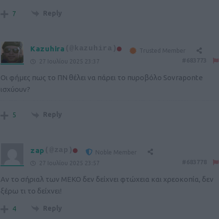
Reply
7
Kazuhira
(@kazuhira)
Trusted Member
#683773
27 Ιουλίου 2025 23:37
Οι φήμες πως το ΠΝ θέλει να πάρει το πυροβόλο Sovraponte
ισχύουν?
Reply
5
zap
(@zap)
Noble Member
#683778
27 Ιουλίου 2025 23:57
Αν το σήριαλ των ΜΕΚΟ δεν δείχνει φτώχεια και χρεοκοπία, δεν
ξέρω τι το δείχνει!
Reply
4