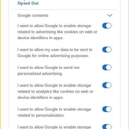
Opted Out
stepa2
(@stepa2)
Active Member
#683726
27 Ιουλίου 2025 20:43
Google consents
Προτεινω να συνεχιστουν τα τζακ ποτ στο τζοκερ,και να παιχθει
I want to allow Google to enable storage
ενα δελτιο στο ονομα του ΓΕΝ. Κληρωση μαιμου εννοειται, και να
related to advertising like cookies on web or
τα λεφτα.
Ε μα εχει καταντησει αηδια η ιστορια.
?
device identifiers in apps.
Reply
20
View Replies
(3)
I want to allow my user data to be sent to
Google for online advertising purposes.
I want to allow Google to send me
ABC ABC
(@abc-abc)
Active Member
personalized advertising.
#683727
27 Ιουλίου 2025 20:43
Λοιπόν, έτσι όπως το βλέπω η διαδικασία εκσυγχρονισμού των
I want to allow Google to enable storage
related to analytics like cookies on web or
ΜΕΚΟ είναι πρόβα τζενεράλε για την κατασκευή κορβέτας από
device identifiers in apps.
Ελληνικά χέρια, με εισαγωγή βέβαια των υψηλής τεχνολογίας
εξαρτημάτων από το εξωτερικό.
I want to allow Google to enable storage
Μακάρι να πετύχει η προσπάθεια
related to personalization.
Reply
10
View Replies
(1)
I want to allow Google to enable storage