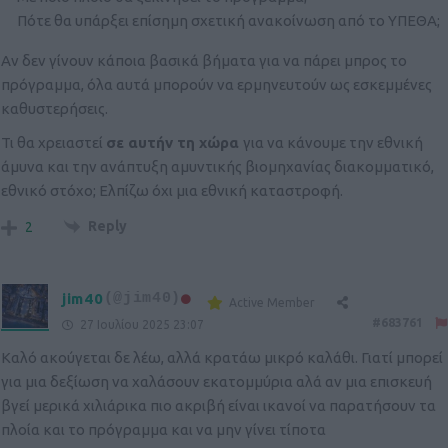
Πότε θα υπάρξει επίσημη σχετική ανακοίνωση από το ΥΠΕΘΑ;
Αν δεν γίνουν κάποια βασικά βήματα για να πάρει μπρος το
πρόγραμμα, όλα αυτά μπορούν να ερμηνευτούν ως εσκεμμένες
καθυστερήσεις.
Τι θα χρειαστεί
σε αυτήν τη χώρα
για να κάνουμε την εθνική
άμυνα και την ανάπτυξη αμυντικής βιομηχανίας διακομματικό,
εθνικό στόχο; Ελπίζω όχι μια εθνική καταστροφή.
Reply
2
jim40
(@jim40)
Active Member
#683761
27 Ιουλίου 2025 23:07
Καλό ακούγεται δε λέω, αλλά κρατάω μικρό καλάθι. Γιατί μπορεί
για μια δεξίωση να χαλάσουν εκατομμύρια αλά αν μια επισκευή
βγεί μερικά χιλιάρικα πιο ακριβή είναι ικανοί να παρατήσουν τα
πλοία και το πρόγραμμα και να μην γίνει τίποτα