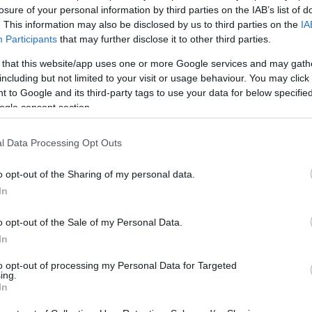
losure of your personal information by third parties on the IAB’s list of
. This information may also be disclosed by us to third parties on the
IA
Participants
that may further disclose it to other third parties.
 that this website/app uses one or more Google services and may gath
α από τις καλύτερες στιγμές της ελληνικής αμυντικής βιομηχαν
including but not limited to your visit or usage behaviour. You may click 
ατικά εντυπωσιακή κίνηση, καθώς ολοκλήρωσε τον σχεδιασ
 to Google and its third-party tags to use your data for below specifi
χρονισμό των παρωχημένων πλέον ΤΟΜΠ ελληνικής κατασκευή
ogle consent section.
 Θα δημιουργηθούν οχήματα που όχι απλά θα μπορούν να στ
 από τα ισχυρότερα ΤΟΜΑ στην περιοχή.
l Data Processing Opt Outs
o opt-out of the Sharing of my personal data.
In
o opt-out of the Sale of my Personal Data.
In
to opt-out of processing my Personal Data for Targeted
ing.
In