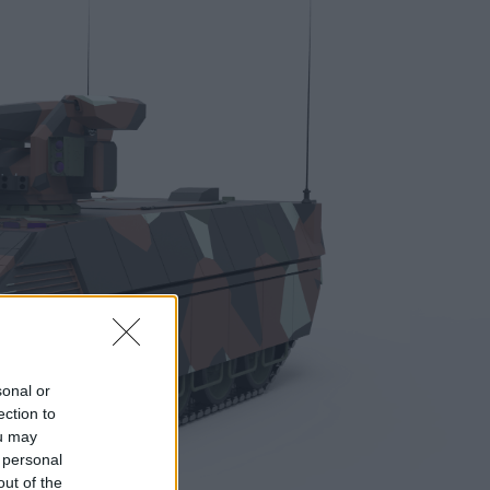
sonal or
ection to
ou may
 personal
out of the