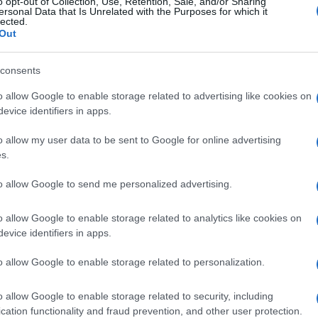
o opt-out of Collection, Use, Retention, Sale, and/or Sharing
ersonal Data that Is Unrelated with the Purposes for which it
lected.
Out
consents
o allow Google to enable storage related to advertising like cookies on
evice identifiers in apps.
o allow my user data to be sent to Google for online advertising
s.
to allow Google to send me personalized advertising.
o allow Google to enable storage related to analytics like cookies on
evice identifiers in apps.
o allow Google to enable storage related to personalization.
ηγήσουμε την δυνατή προσπάθεια που κάνει η EODH, καθώς οι
τενά “πλαίσια” δραστηριοποίησης της εταιρείας, αλλά αντίθ
o allow Google to enable storage related to security, including
άμματα που έχει συμμετάσχει η EODH, παρουσιάζουν ένα πρα
cation functionality and fraud prevention, and other user protection.