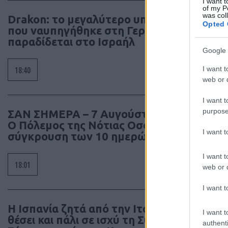
I want t
of my P
was col
Drakon: το μεγαλύτερο υποβρύχιο
Opted 
που ναυπηγήθηκε στη Γερμανία
παραδίδεται στο Ισραήλ
Google 
I want t
18:40
web or d
I want t
purpose
ΣΑΝ ΣΗΜΕΡΑ – 7 Αυγούστου 2008:
Ο Πόλεμος της Νότιας Οσσετίας, η
I want 
σύγκρουση των 10 ημερών
I want t
18:01
web or d
I want t
Ας εξ
Η Ισπανία ζητά από την Ιταλία να
στα σ
I want t
θέσει και πάλι σε ισχύ τη Συμφωνία
προγρ
authenti