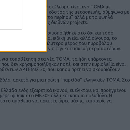
πούμε ότι το τελικό αποτέλεσμα είναι ένα ΤΟΜΑ με
o2HEL στη μάχη, ενώ το κόστος της μετασκευής, σύμφωνα με
 έχει υπολογιστεί όχι “στο περίπου” αλλά με τα υψηλά
μετοχής της σε πλήθος διεθνών projects.
το πυροβόλο που χρησιμοποιήθηκε στο όχι και τόσο
ΡΤΕΜΙΣ δεν χρειάζεται ειδική μνεία, αλλά σίγουρα, το
 Θυμίζουμε πως το μεγαλύτερο μέρος του πυροβόλου
αλειομηχανές στα ΕΑΣ για την κατασκευή περισσοτέρων.
ει για τοποθέτηση στα νέα ΤΟΜΑ, τα ήδη υπάρχοντα
ου δεν χρησιμοποιήθηκαν ποτέ, και στην κυριολεξία είναι
υρθέντων ΑΡΤΕΜΙΣ 30, που κάπου πρέπει να σκουριάζουν
βόλα, αρκετά για μια πρώτη “παρτίδα” ελληνικών ΤΟΜΑ. Στο
λλάδα ενός εξαιρετικά ικανού, ευέλικτου, και προηγμένου
 φέρει φυσικά το MK30F αλλά και κάποιο πολυβόλο. Η
τατο απόθεμα για αρκετές ώρες μάχης, και χωρίς να