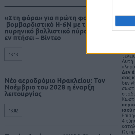
να μπ
Δυνάμ
Και θ
«Στη φόρα» για πρώτη φορά
να πρ
βομβαρδιστικό H-6N με τον
σπουδ
Εάν δ
πυρηνικό βαλλιστικό πύραυλο JL-1
έχουμ
εν πτήσει – Βίντεο
Όλα α
διαχε
Όσον 
13:13
τελεί
Αυτή 
πληρό
Δεν έ
σας κ
Νέο αεροδρόμιο Ηρακλείου: Τον
δεν γ
Νοέμβριο του 2028 η έναρξη
σωστά
λειτουργίας
στάδι
Κωστί
περισ
ισχύ 
13:02
Επίση
4 τύπ
καταλ
Ως πρ