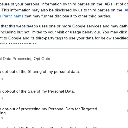
losure of your personal information by third parties on the IAB’s list of
άτω ακολουθεί το πλήρες κείμενο της ομιλίας του υπουργού Εθν
. This information may also be disclosed by us to third parties on the
IA
σεων της Βουλής,
για τη Νέα Δομή των Ενόπλων Δυνάμεων 202
ε Πρόεδρε, κυρίες και κύριοι συνάδελφοι θα ήθελα καταρχήν
Participants
that may further disclose it to other third parties.
 στα ευρύτερα θέματα που αφορούν τα εξοπλιστικά, τα οποί
ρυθμίσεις που θέλουμε να προχωρήσουμε κάτω από το πλαίσ
 that this website/app uses one or more Google services and may gath
με να υπάρχει μια πολύ σαφής αντίληψη και της Εθνικής Αντιπρ
including but not limited to your visit or usage behaviour. You may click 
ατικότητα.
 to Google and its third-party tags to use your data for below specifi
γματικότητα που καλούμαστε να αντιμετωπίσουμε ως χώρα, ό
ogle consent section.
21ο αιώνα, ώστε να μπορούν να συνεχίσουν να ανταποκρίνον
λύψω ελάχιστα θέματα στο «ανοιχτό κομμάτι» της συνεδρίασ
ήσουμε μερικά θέματα που μόνο εν μέρει μπορούν να δουν 
l Data Processing Opt Outs
ταρρυθμίσεις γίνονται σε πλαίσιο Υπουργείου, σε πλαίσιο Γ
σας είχα πει και όταν ψηφίσαμε το νομοθέτημα για το Ελλην
o opt-out of the Sharing of my personal data.
ουμε έδαφος γρήγορα.
τη μεταρρύθμιση λοιπόν που έγινε, ήταν το ΕΛΚΑΚ, το ο
In
άλλον αμυντικής καινοτομίας που υπάρχει στην Ελλάδα.
Τ
γασία με ανάλογα οικοσυστήματα άλλων χωρών. Η πρώτη μεγά
o opt-out of the Sale of my Personal Data.
μα αντι-drone ΚΕΝΤΑΥΡΟΣ. Δοκιμάστηκε πρώτα. Μετά τοποθ
ΥΡΟΣ πλέον θα εξοπλίζει τις φρεγάτες μας. Και με διάφορε
In
λληνικό σύστημα.
ς, στο πλαίσιο της προώθησης της καινοτομίας, στα μέσ
to opt-out of processing my Personal Data for Targeted
ing.
θει εδώ ο Γάλλος Υπουργός Άμυνας, ο κύριος Λεκορνί (Séba
In
ΚΑΚ. Αυτό αφορά την καινοτομία, τη νέα εποχή. Τα προγράμ
αι στα βασικά προγράμματα. Τα ξέρετε τα περισσότερα.
Είν