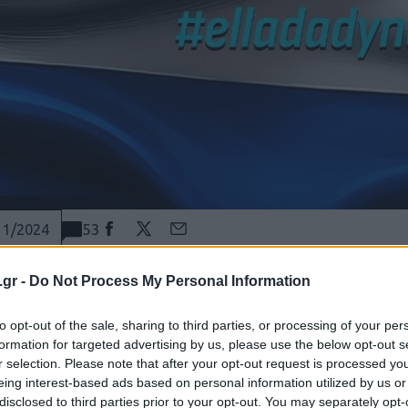
53
11/2024
α δομή Ενόπλων Δυνάμεων, 
.gr -
Do Not Process My Personal Information
καετίας
to opt-out of the sale, sharing to third parties, or processing of your per
formation for targeted advertising by us, please use the below opt-out s
r selection. Please note that after your opt-out request is processed y
ΠΤΗΣΗ
eing interest-based ads based on personal information utilized by us or
disclosed to third parties prior to your opt-out. You may separately opt-