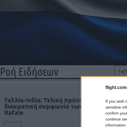
Ροή Ειδήσεων
14/
Νέ
flight.com
δε
Γαλλία-Ινδία: Τελική πρόταση για τη
If you wish 
διακρατική συμφωνία των 114
sensitive in
Rafale
confirm you
Από 
continue se
information 