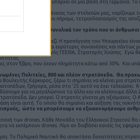
λλη μία αμερικανική υπάρχει σε μία βάση στη Γερμανία. Το 
μα στήριξης της οικογένειας των στελεχών μας, νομίζουμε τ
ικές Σχολές. Τα μέτρα που πήραμε, τετραπλασιασμός της απ
κή.
και αν δεν αλλάξουμε συνολικά τον τρόπο που οι άνθρωποι
ητα.
 τα συζητήσουμε μαζί. Η προσέγγιση του Υπουργείου είναι 
πρέπει να δημιουργούνται ευρύτερες συναινέσεις και πάντως
τα αναπτύξει ο Αρχηγός ΓΕΕΘΑ, Στρατηγός Χούπης. Εγώ θέ
ρότητας.
ες στον Έβρο, που έχουν πληρότητα κάτω από 30%. Και υπά
νωμένες Πολιτείες, 800 και πλέον στρατόπεδα. Θα προχ
α Βουλευτής Κέρκυρας, ξέρω τι σημαίνει να κλείνει μια στρα
ρατοπέδων, Γρήγορα, μέσα στο ’25 αυτό να έχει τελειώσει. Κ
νδύσουμε για να μεγαλώσουν τα άλλα και να κλείσουμε άλλα 
 στρατόπεδα. Δεν μπορεί. Ο στρατός γίνεται μη αξιόμαχος. 
άση είναι αυτή. Το οποίο θα σημαίνει και αύξηση της πυκν
τισμούς, ώστε να μπορέσουμε να εξοικονομήσουμε ανθρώ
ν εποχή των drones. Κάθε Μονάδα του Ελληνικού Στρατού θα έ
 να εκπέμπουν drones. Λίγο αν διαβάσει κανείς τις εφημερίδ
ίηση. Το Πολεμικό Ναυτικό θα αποκτήσει δυνατότητες στρατ