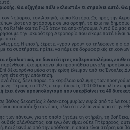
αυτό.
οχής. Θα εξηγήσω πάλι «κλειστά» τι σημαίνει αυτό. Θα μ
πό τον Ναύαρχο, τον Αρχηγό, κύριο Κατάρα. Ως προς την Αερ
ύπων ώστε να φτάσουμε σε μια οροφή, το έχω πει δημοσίως 
, τα Rafale και τα F-35 όταν τα αποκτήσουμε. Αυτό θα μας ε
ουμε την ισχυρότερη Αεροπορία που είχαμε ποτέ. Είναι π
με ποτέ.
νωνίες μας. Η εποχή, ξέρετε, «γρου-γρου» το τηλέφωνο ή ο 
υμε τα συστήματα, πρέπει να πάμε σε δορυφορικές επικοινων
 τα εξοπλιστικά, σε δυνατότητες κυβερνοπολέμου, επιθετ
γω παρένθεση, έχουμε κάνει μία προσπάθεια μεγάλη προσέλκ
πί δέκα χρόνια μέσα στην κρίση έλειψαν από τις Ένοπλες Δυν
ρηση είτε στην απόκτηση.
 ανά έτος, δεν υπάρχει το κεφάλαιο κάλυψης των προηγούμ
ύμενη. Πέρυσι, το 2023, είχαμε δωρεές 200.000 και πλέον ε
λή έχει έναν προϋπολογισμό που υπερβαίνει τα 40 δισεκα
σε βάθος δεκαετίας 2 δισεκατομμυρίων ευρώ από τα λειτουργ
 είναι απαισιόδοξο σενάριο, αλλά όταν λέω νούμερα στην Ε
ς των πάντων, για το οποίο ζητάμε τη στήριξη, τη βοήθεια,
 ουδείς αλάνθαστος, και εγώ δεν είμαι ούτε Πτέραρχος, ούτ
. Και ξεκινάμε από την υπόθεση, η οποία είναι στέρεη και β