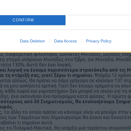
ορέσουμε να έχουμε την καλύτερη Μονάδα που υπάρχει. Ίσως ά
εις, το καταλαβαίνετε.
α σας παρουσιάσουμε, επίσης, σιγά-σιγά ένα ολόκληρο σύστη
οσελκύσουμε στελέχη. Είδατε τι έχει συμβεί στις Στρατιωτ
CONFIRM
ών, βελτίωση των κτιριακών εγκαταστάσεων δεν είναι επαρ
εν αλλάξουμε το carrier path (το δρομολόγιο καριέρας) 
ε στελέχη μετά από 10 χρόνια, αυτή είναι η πραγματικότ
υτά με ξεχωριστά νομοσχέδια. Το πρώτο εξάμηνο του 2025 θα
Data Deletion
Data Access
Privacy Policy
ίρισης ή κομματικής προπαγάνδας. Είναι θέματα εθνικά και 
αφορά τώρα τα επιμέρους των Όπλων και του ΓΕΕΘΑ θα σας 
ως διαφορετική φιλοσοφία, ευέλικτες Μονάδες, μεγάλης πλη
τη στιγμή υπάρχουν Μονάδες στο Έβρο, όχι Μονάδα, Μονάδ
τητα 130%. Αυτό δεν έχει λογική.
χει λογική να έχουμε περισσότερα στρατόπεδα από τις Η
αι τη στήριξή σας, γιατί ξέρω τι σημαίνει. Υ
πήρξα 12 χρόνι
ίνεται αλλιώς. Θα πρέπει να πάμε γρήγορα σε κλείσιμο 137 στ
 να μου ασκήσετε κριτική. Γιατί δεν έχουμε χρήματα να επε
ο, κάθε χωριό και γυμναστήριο» δεν μπορεί να ισχύει για τα
δης, έχει εκπονήσει ένα πρόγραμμα κατά φάσεις. Η πρώτη φ
σότερους από 30 Σχηματισμούς, θα ενοποιήσουμε Σχημα
πυρός.
ς, το άλλο το οποίο πρέπει να κάνουμε είναι να μπούμε στη
ους των Ταγμάτων που δημιουργούμε θα έχουν και δυνατότητα
αβαίνει τι σημαίνει αυτό.
ος το Πολεμικό Ναυτικό, θα υπάρξει μια τεράστια ισχυροπο