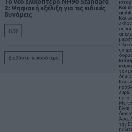
To νέο ελικόπτερο NH90 Standard
ιστορ
2: Ψηφιακή εξέλιξη για τις ειδικές
Και ε
απλώς
δυνάμεις
Και ω
εκπον
αεροσ
12:58
απελε
μικρό
Όλο α
υπηρε
δορυφ
Διαβάστε περισσότερα
Επίση
κτίρι
τον μ
δημιο
Και ε
πρόβλ
ευρώ
πρέπε
Με το
Είναι
διαψε
Άρα, 
την Ε
πολιτ