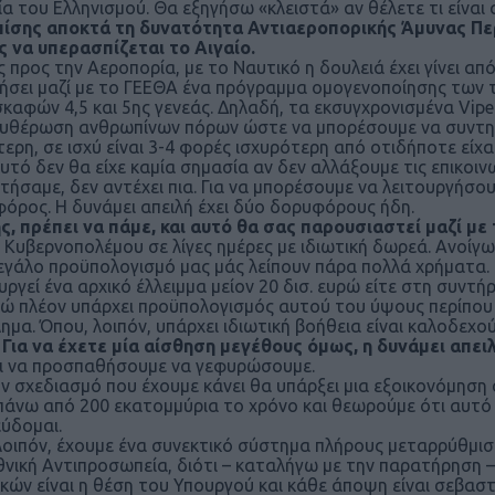
ία του Ελληνισμού. Θα εξηγήσω «κλειστά» αν θέλετε τι είναι 
πίσης αποκτά τη δυνατότητα Αντιαεροπορικής Άμυνας Περι
 να υπερασπίζεται το Αιγαίο.
ς προς την Αεροπορία, με το Ναυτικό η δουλειά έχει γίνει α
ήσει μαζί με το ΓΕΕΘΑ ένα πρόγραμμα ομογενοποίησης των τ
καφών 4,5 και 5ης γενεάς. Δηλαδή, τα εκσυγχρονισμένα Viper
υθέρωση ανθρωπίνων πόρων ώστε να μπορέσουμε να συντηρήσ
τερη, σε ισχύ είναι 3-4 φορές ισχυρότερη από οτιδήποτε είχα
υτό δεν θα είχε καμία σημασία αν δεν αλλάξουμε τις επικοι
τήσαμε, δεν αντέχει πια. Για να μπορέσουμε να λειτουργήσο
όρος. Η δυνάμει απειλή έχει δύο δορυφόρους ήδη.
ς, πρέπει να πάμε, και αυτό θα σας παρουσιαστεί μαζί με
ο Κυβερνοπολέμου σε λίγες ημέρες με ιδιωτική δωρεά. Ανοί
εγάλο προϋπολογισμό μας μάς λείπουν πάρα πολλά χρήματα. Ε
υργεί ένα αρχικό έλλειμμα μείον 20 δισ. ευρώ είτε στη συντή
νώ πλέον υπάρχει προϋπολογισμός αυτού του ύψους περίπου
ημα. Όπου, λοιπόν, υπάρχει ιδιωτική βοήθεια είναι καλοδεχο
.
Για να έχετε μία αίσθηση μεγέθους όμως, η δυνάμει απει
ι να προσπαθήσουμε να γεφυρώσουμε.
ν σχεδιασμό που έχουμε κάνει θα υπάρξει μια εξοικονόμηση 
 πάνω από 200 εκατομμύρια το χρόνο και θεωρούμε ότι αυτό
ύδομαι.
λοιπόν, έχουμε ένα συνεκτικό σύστημα πλήρους μεταρρύθμιση
θνική Αντιπροσωπεία, διότι – καταλήγω με την παρατήρηση –
ικών είναι η θέση του Υπουργού και κάθε άποψη είναι σεβαστή