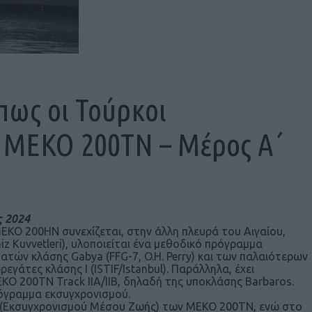
 πως οι Τούρκοι
υς MEKO 200TN – Μέρος Α΄
ς 2024
ΚΟ 200HN συνεχίζεται, στην άλλη πλευρά του Αιγαίου,
z Kuvvetleri), υλοποιείται ένα μεθοδικό πρόγραμμα
ών κλάσης Gabya (FFG-7, O.Η. Perry) και των παλαιότερων
άτες κλάσης I (ISTIF/Istanbul). Παράλληλα, έχει
 200TN Track IIA/IIB, δηλαδή της υποκλάσης Barbaros.
ρόγραμμα εκσυγχρονισμού.
 (Εκσυγχρονισμού Μέσου Ζωής) των MEKO 200TN, ενώ στο