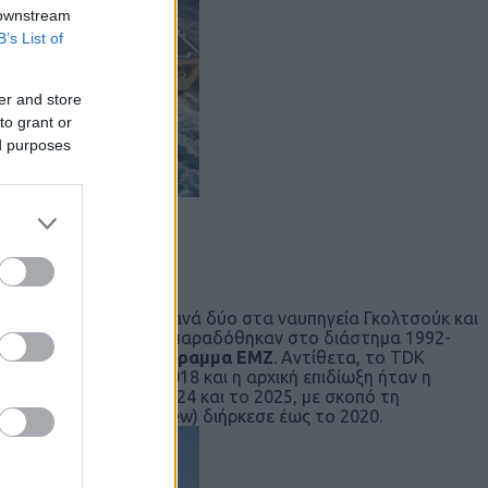
 downstream
B’s List of
er and store
to grant or
ed purposes
 Gungor Durmus στα
συγκρότημα VLS Mk41
αι κατασκευάστηκαν ανά δύο στα ναυπηγεία Γκολτσούκ και
τι οι Φ/Γ MEKO 200HN παραδόθηκαν στο διάστημα 1992-
δρομολογηθεί το πρόγραμμα ΕΜΖ
. Αντίθετα, το TDK
n τον Απρίλιο του 2018 και η αρχική επιδίωξη ήταν η
τριών το 2023, το 2024 και το 2025, με σκοπό τη
(Critical Design Review) διήρκεσε έως το 2020.