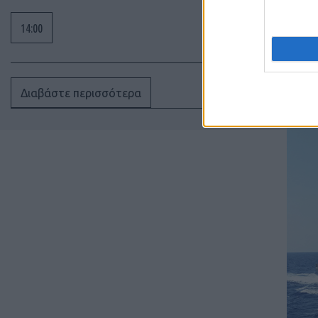
Σημει
14:00
αναβά
και π
Οι πα
και π
πλέον
Διαβάστε περισσότερα
διαφο