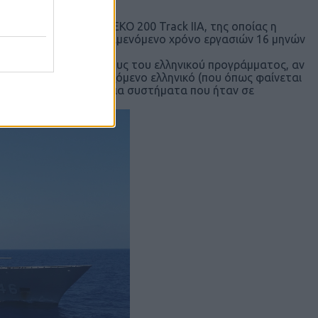
 Φ/Γ
Orucreis
(F-245) MEKO 200 Track IIA, της οποίας η
του 2022 με αρχικό αναμενόμενο χρόνο εργασιών 16 μηνών
υς αντίστοιχους χρόνους του ελληνικού προγράμματος, αν
εταμένο από το σχεδιαζόμενο ελληνικό (που όπως φαίνεται
σε μεγάλο βαθμό εγχώρια συστήματα που ήταν σε