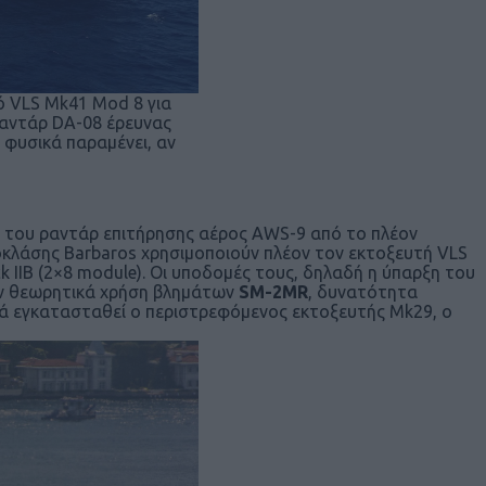
λό VLS Mk41 Mod 8 για
ραντάρ DA-08 έρευνας
 φυσικά παραμένει, αν
ση του ραντάρ επιτήρησης αέρος AWS-9 από το πλέον
ποκλάσης Barbaros χρησιμοποιούν πλέον τον εκτοξευτή VLS
k IIB (2×8 module). Οι υποδομές τους, δηλαδή η ύπαρξη του
ν θεωρητικά χρήση βλημάτων
SM
-2
MR
, δυνατότητα
ικά εγκατασταθεί ο περιστρεφόμενος εκτοξευτής Mk29, o