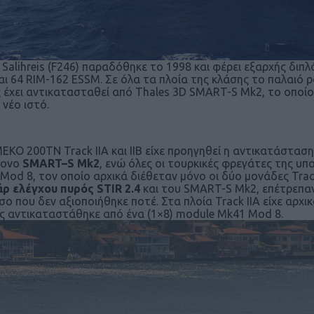
 Salihreis (F246) παραδόθηκε το 1998 και φέρει εξαρχής διπ
αι 64 RIM-162 ESSM. Σε όλα τα πλοία της κλάσης το παλαιό 
 έχει αντικατασταθεί από Thales 3D SMART-S Mk2, το οποίο
 νέο ιστό.
MEKO 200TN Track IIA και ΙΙΒ είχε προηγηθεί η αντικατάστα
ρονο
SMART
–
S
Mk
2
, ενώ όλες οι τουρκικές φρεγάτες της υ
Mod 8, τον οποίο αρχικά διέθεταν μόνο οι δύο μονάδες Trac
άρ ελέγχου πυρός
STIR
2.4
και του SMART-S Mk2, επέτρεπα
ο που δεν αξιοποιήθηκε ποτέ. Στα πλοία Track IIA είχε αρχ
ς αντικαταστάθηκε από ένα (1×8) module Mk41 Mod 8.