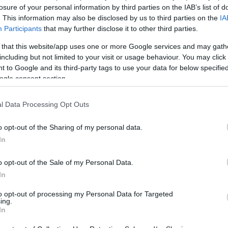
losure of your personal information by third parties on the IAB’s list of
. This information may also be disclosed by us to third parties on the
IA
Participants
that may further disclose it to other third parties.
 that this website/app uses one or more Google services and may gath
including but not limited to your visit or usage behaviour. You may click 
 to Google and its third-party tags to use your data for below specifi
ogle consent section.
 Barbaros (F244) που παραδόθηκε το 1997 δεξιά και το ΠΓΥ
l Data Processing Opt Outs
ερά του. Πίσω από τις καπνοδόχους διακρίνεται το (μονό) 
 για έως και 32 RIM-162 ESSM.
o opt-out of the Sharing of my personal data.
In
οία Track IIA και ΙΙΒ παραδόθηκαν στο διάστημα
1997-2000
κ
αυπηγεία της Blohm & Voss στο Αμβούργο. Υπενθυμίζεται ό
o opt-out of the Sale of my Personal Data.
 δηλαδή είναι παλαιότερες, και παρ’ όλα αυτά
δεν έχει καν 
In
αψε τη σχετική συμφωνία με την κοινοπραξία Aselsan-Havelsa
δοση της Φ/Γ
Orucreis
τον Νοέμβριο του 2022 και των λοιπών 
to opt-out of processing my Personal Data for Targeted
ρησή τους σε υπηρεσία και τη δεκαετία του 2040. Η φάση CDR 
ing.
In