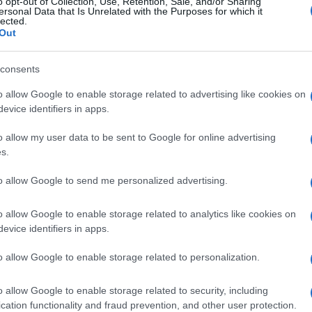
o opt-out of Collection, Use, Retention, Sale, and/or Sharing
ersonal Data that Is Unrelated with the Purposes for which it
lected.
Out
consents
o allow Google to enable storage related to advertising like cookies on
evice identifiers in apps.
o allow my user data to be sent to Google for online advertising
s.
to allow Google to send me personalized advertising.
o allow Google to enable storage related to analytics like cookies on
evice identifiers in apps.
o allow Google to enable storage related to personalization.
ότερη φωτογραφία της Φ/Γ Orucreis (F245) με τον αρχικό 
o allow Google to enable storage related to security, including
ευτή Mk29 Sea Sparrow.
cation functionality and fraud prevention, and other user protection.