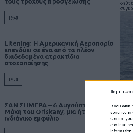
τους τροχούς προσγείωσης
δεύτε
συγκρ
19:40
Litening: Η Αμερικανική Αεροπορία
επενδύει σε ένα από τα πλέον
διαδεδομένα ατρακτίδια
στοχοποίησης
19:20
flight.com
ΣΑΝ ΣΗΜΕΡΑ – 6 Αυγούστου 1777:
If you wish 
Μάχη του Oriskany, μια ήττα με
sensitive in
ινδιάνικο εμφύλιο
confirm you
continue se
information 