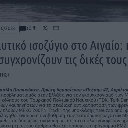
30
10/2024
υτικό ισοζύγιο στο Αιγαίο:
συγχρονίζουν τις δικές το
ΠΤΗΣΗ
ασίλη Παπακώστα.
Πρώτη δημοσίευση «Πτήση» 47, Απρίλιο
 προβληματισμός στην Ελλάδα για τον εκσυγχρονισμό των ΜΕ
 κόλπους του Τουρκικού Πολεμικού Ναυτικού (TDK, Turk Deni
ιων ναυπηγήσεων για τη σταδιακή αντικατάσταση των φρεγατ
ν πλοίων MEKO 200TN Track I της υποκλάσης Yavuzap από φρεγ
λογηθεί έγκαιρα η αναβάθμιση των τεσσάρων φρεγατών MEKO
υθεί, σε δύο μέρη, ανάλυση με αυτό το πολύ ενδιαφέρον π
ρώτο μέρος του άρθρου θα εξετάσουμε το πρόγραμμα ΕΜΖ