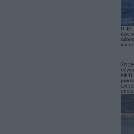
Η Φ/Γ
έως κ
αέρος
και σε
Στις 
σύγχ
Mk41 
ραντ
ωστόσ
οποίο