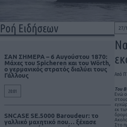
Ροή Ειδήσεων
27/
Να
εκ
ΣΑΝ ΣΗΜΕΡΑ – 6 Αυγούστου 1870:
Μάχες του Spicheren και του Wörth,
ο γερμανικός στρατός διαλύει τους
Από 
Γάλλους
Του Β
20:01
Ενώ ο
στους
εγχώρ
εκ τω
SNCASE SE.5000 Baroudeur: το
δρομο
Ακολο
γαλλικό μαχητικό που… ξέχασε
Στο π