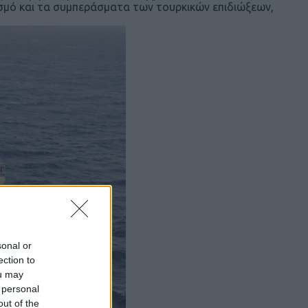
σμό και τα συμπεράσματα των τουρκικών επιδιώξεων,
sonal or
ection to
ou may
 personal
out of the