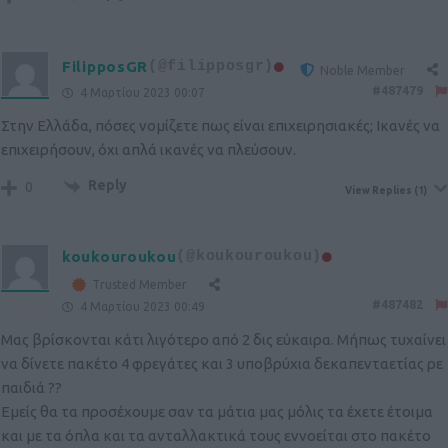
FilipposGR
(@filipposgr)
Noble Member
#487479
4 Μαρτίου 2023 00:07
Στην Ελλάδα, πόσες νομίζετε πως είναι επιχειρησιακές; Ικανές να
επιχειρήσουν, όχι απλά ικανές να πλεύσουν.
Reply
0
View Replies
(1)
koukouroukou
(@koukouroukou)
Trusted Member
#487482
4 Μαρτίου 2023 00:49
Μας βρίσκονται κάτι λιγότερο από 2 δις εύκαιρα. Μήπως τυχαίνει
να δίνετε πακέτο 4 φρεγάτες και 3 υποβρύχια δεκαπενταετίας ρε
παιδιά ??
Εμείς θα τα προσέχουμε σαν τα μάτια μας μόλις τα έχετε έτοιμα
και με τα όπλα και τα ανταλλακτικά τους εννοείται στο πακέτο