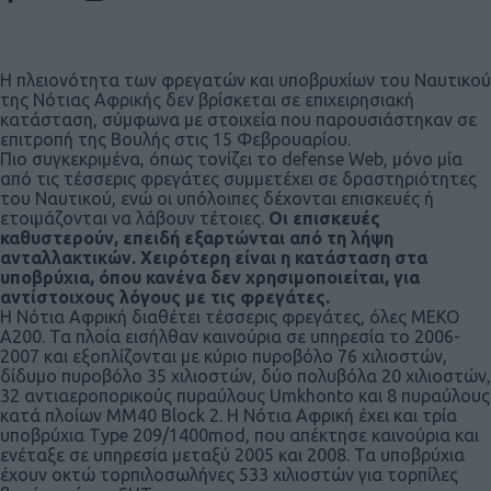
Η πλειονότητα των φρεγατών και υποβρυχίων του Ναυτικού
της Νότιας Αφρικής δεν βρίσκεται σε επιχειρησιακή
κατάσταση, σύμφωνα με στοιχεία που παρουσιάστηκαν σε
επιτροπή της Βουλής στις 15 Φεβρουαρίου.
Πιο συγκεκριμένα, όπως τονίζει το defense Web, μόνο μία
από τις τέσσερις φρεγάτες συμμετέχει σε δραστηριότητες
του Ναυτικού, ενώ οι υπόλοιπες δέχονται επισκευές ή
ετοιμάζονται να λάβουν τέτοιες.
Οι επισκευές
καθυστερούν, επειδή εξαρτώνται από τη λήψη
ανταλλακτικών. Χειρότερη είναι η κατάσταση στα
υποβρύχια, όπου κανένα δεν χρησιμοποιείται, για
αντίστοιχους λόγους με τις φρεγάτες.
Η Νότια Αφρική διαθέτει τέσσερις φρεγάτες, όλες MEKO
A200. Τα πλοία εισήλθαν καινούρια σε υπηρεσία το 2006-
2007 και εξοπλίζονται με κύριο πυροβόλο 76 χιλιοστών,
δίδυμο πυροβόλο 35 χιλιοστών, δύο πολυβόλα 20 χιλιοστών,
32 αντιαεροπορικούς πυραύλους Umkhonto και 8 πυραύλους
κατά πλοίων MM40 Block 2. Η Νότια Αφρική έχει και τρία
υποβρύχια Type 209/1400mod, που απέκτησε καινούρια και
ενέταξε σε υπηρεσία μεταξύ 2005 και 2008. Τα υποβρύχια
έχουν οκτώ τορπιλοσωλήνες 533 χιλιοστών για τορπίλες