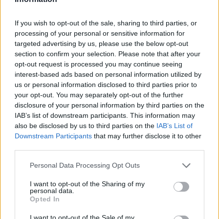
Reply
1
If you wish to opt-out of the sale, sharing to third parties, or
processing of your personal or sensitive information for
Gunner
(@gunner)
Active Member
targeted advertising by us, please use the below opt-out
#487505
4 Μαρτίου 2023 07:49
section to confirm your selection. Please note that after your
opt-out request is processed you may continue seeing
Καλή ευκαιρία, αρκεί να την αρπάξουμε.
interest-based ads based on personal information utilized by
Reply
1
us or personal information disclosed to third parties prior to
your opt-out. You may separately opt-out of the further
disclosure of your personal information by third parties on the
IAB’s list of downstream participants. This information may
also be disclosed by us to third parties on the
IAB’s List of
ANCOR
(@ancor)
#487538
4 Μαρτίου 2023 11:13
Downstream Participants
that may further disclose it to other
third parties.
Θα τους φάνε οι Ζουλού πριν το κάνει ο Πούτιν.
Please note that this website/app uses one or more Google
Reply
Personal Data Processing Opt Outs
1
services and may gather and store information including but
not limited to your visit or usage behaviour. You may click to
I want to opt-out of the Sharing of my
personal data.
grant or deny consent to Google and its third-party tags to
Opted In
Spyros_Kapa
(@spyros_kapa)
use your data for below specified purposes in below Google
Active Member
consent section.
I want to opt-out of the Sale of my