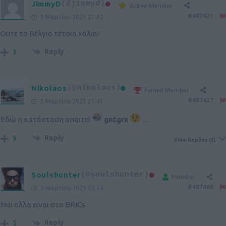
JimmyD
(@jimmyd)
Active Member
#487421
3 Μαρτίου 2023 21:32
Ουτε το Βέλγιο τέτοια χάλια!
Reply
3
Nikolaos
(@nikolaos)
Famed Member
#487427
3 Μαρτίου 2023 21:41
Εδώ η κατάσταση απαιτεί
gntgrx
…
Reply
9
View Replies
(5)
Soulshunter
(@soulshunter)
Member
#487468
3 Μαρτίου 2023 23:24
Ναι αλλα ειναι στο BRICs
Reply
5