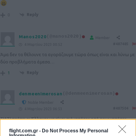
Reply
0
Manos2020
(@manos2020)
Member
#487485
4 Μαρτίου 2023 00:52
Άμα δεν τα θέλουνε τα αγοράζουμε τώρα όπως είναι και λύνω με
δύο προβλήματα άμεσα…
Reply
1
denmeenimerosan
(@denmeenimerosan)
Noble Member
#487504
4 Μαρτίου 2023 06:53
ΓΙΑΤΙ πρέπει οι Έλληνες να είναι πιό ιππότες από τους ιππότες
ΓΙΑΤΙ
flight.com.gr -
Do Not Process My Personal
Information