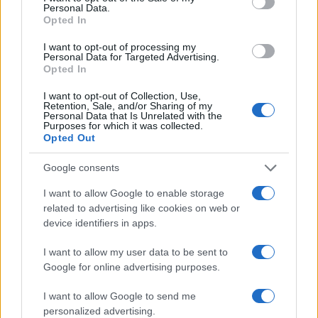
#487674
Personal Data.
4 Μαρτίου 2023 21:45
Opted In
Μια χώρα πού είχε αεροπορική βιομηχανία, βαριά πολεμική
I want to opt-out of processing my
βιομηχανία με σοβαρή τεχνολογία βρίσκεται σε παρακμή μέχρι
Personal Data for Targeted Advertising.
τελικής διάλυσης μήπως είναι μια ευκαιρία για χώρες όπως η
Opted In
δική μάς για δυναμική εισχώρηση και εξαγορά τεχνολογίας
I want to opt-out of Collection, Use,
άμεσα πριν γίνει από άλλους. Η εξέλιξη των πραγμάτων
Retention, Sale, and/or Sharing of my
φαινόταν εδώ και χρόνια στην Νότιο Αφρική όσοι πρόλαβαν
Personal Data that Is Unrelated with the
Purposes for which it was collected.
πρόλαβαν τώρα αρχίζει η κατάρευση.
Opted Out
Reply
1
Google consents
I want to allow Google to enable storage
related to advertising like cookies on web or
ippalos1
(@ippalos1)
Active Member
device identifiers in apps.
#487677
4 Μαρτίου 2023 21:51
SHAKA που θέλουν.
I want to allow my user data to be sent to
Google for online advertising purposes.
Reply
0
I want to allow Google to send me
personalized advertising.