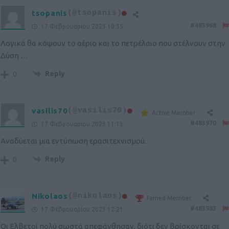
tsopanis
(@tsopanis)
#483968
17 Φεβρουαρίου 2023 10:55
Λογικά θα κόψουν το αέριο και το πετρέλαιο που στέλνουν στην
Δύση …
Reply
0
vasilis70
(@vasilis70)
Active Member
#483970
17 Φεβρουαρίου 2023 11:13
Αναδύεται μια εντύπωση ερασιτεχνισμού.
Reply
0
Nikolaos
(@nikolaos)
Famed Member
#483983
17 Φεβρουαρίου 2023 12:21
Οι Ελβετοί πολύ σωστά απεφάνθησαν, διότι δεν βρίσκονται σε