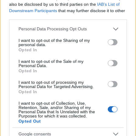
δουλεμένα εδώ και δεκαετίες, και μιλώ μετά λόγου γνώσεως).
also be disclosed by us to third parties on the
IAB’s List of
Downstream Participants
that may further disclose it to other
Reply
6
View Replies
(8)
third parties.
Please note that this website/app uses one or more Google
Personal Data Processing Opt Outs
services and may gather and store information including but
Spyros
(@spyros)
Trusted Member
not limited to your visit or usage behaviour. You may click to
I want to opt-out of the Sharing of my
#483984
17 Φεβρουαρίου 2023 12:23
personal data.
grant or deny consent to Google and its third-party tags to
Opted In
use your data for below specified purposes in below Google
Μήνες τώρα η Ουκρανική Antonov Airlines… ορέγεται τα An-124
consent section.
της Ρωσικής Volga-Dnepr, απ’ τα οποία αν θυμάμαι καλά τρια
I want to opt-out of the Sale of my
Personal Data.
είναι δεσμευμένα στη Γερμανία, όπου περνούσαν από συντήρηση,
Opted In
και άλλο ένα κόλλησε στον Καναδά το Μάρτιο.
I want to opt-out of processing my
Σταγόνες στον ωκεανό θα μου πείτε, σε σχέση με τα Ρωσικά
Personal Data for Targeted Advertising.
Opted In
κεφάλαια, αλλά καλό πι-άρ, που λεν στο χωριό μου…
I want to opt-out of Collection, Use,
(το καλύτερο αστείο βέβαια αυτής της ιστορίας είναι πως οι
Retention, Sale, and/or Sharing of my
Ρώσοι την βαριά συντήρηση ακόμα και των καθ’ όλα
Personal Data that Is Unrelated with the
Purposes for which it was collected.
Σοβιετικών An-124 την έκαναν στη Γερμανία και όχι στη χώρα
Opted Out
τους… και μετά λένε πως θα αντικαταστήσουν μια 1000άδα
Airbus & Boeing με Ρώσικα α/φ μέχρι το 2030… ενώ μετά άπο 12
Google consents