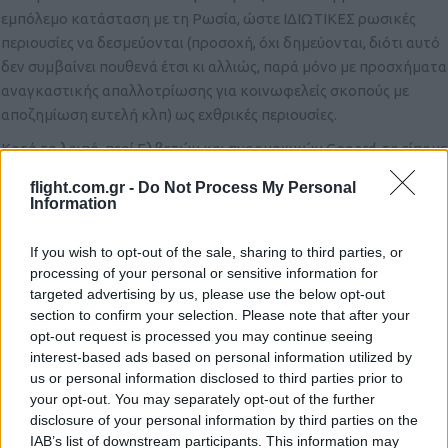
εμπόλεμο κατάσταση με τη Ρωσία, ώστε ΙΔΙΩΤΙΚΕΣ ρωσικές
περιουσίες να δεσμεύονται (προσοχή, όχι δημεύονται, διότι αυτό
δεν συμβαίνει πουθενά έτσι κι αλλιώς, παρά μόνο με προσχήματα
αναγκαστικής απαλλοτρίωσης για κοινωφελείς σκοπούς με
αποζημίωση ευτελή κλπ) ως εχθρικές περιουσίες.
Κατά τα λοιπά, περί Ελβετών και πυρομαχικών Gepard, τα είπαμε
εδώ με αρκετή ωμότητα.
flight.com.gr -
Do Not Process My Personal
https://www.ptisidiastima.com/germany-orders-gepard-
Information
ammo/#comment-483928
If you wish to opt-out of the sale, sharing to third parties, or
Αλλά οι Ρώσοι, εκείνα τα εκατοντάδες μισθωμένα επιβατικά
processing of your personal or sensitive information for
αεροσκάφη θα τα επιστρέψουν, μαζί με την προβλεπομένη
targeted advertising by us, please use the below opt-out
αποζημίωση χρήσεως και τις κατεπεσούσες ποινικές ρήτρες;
section to confirm your selection. Please note that after your
opt-out request is processed you may continue seeing
Διότι άλλως βλέπω τους εκμισθωτές να πηγαίνουν με
interest-based ads based on personal information utilized by
εκτελεστούς τίτλους και να κατάσχουν εκείνοι τα δεσμευμένα
us or personal information disclosed to third parties prior to
περιουσιακά στοιχεία της Ρωσίας (και μη μου πει κάποιος ότι
your opt-out. You may separately opt-out of the further
είναι χρέη της Αεροφλότ και όχι της Ρωσικής Ομοσπονδίας, τα
disclosure of your personal information by third parties on the
θέματα του piercing rhe corporate veil είναι αρκετά καλά
IAB’s list of downstream participants. This information may