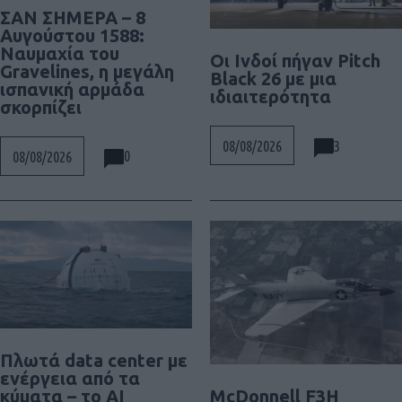
ΣΑΝ ΣΗΜΕΡΑ – 8
Αυγούστου 1588:
Ναυμαχία του
Οι Ινδοί πήγαν Pitch
Gravelines, η μεγάλη
Black 26 με μια
ισπανική αρμάδα
ιδιαιτερότητα
σκορπίζει
3
08/08/2026
0
08/08/2026
Πλωτά data center με
ενέργεια από τα
McDonnell F3H
κύματα – το AI