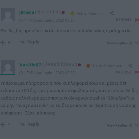
jimeta
(@jimeta)
Active Member
#483944
17 Φεβρουαρίου 2023 08:23
Θα, θα, θα, προσέχτε χιτλερίσκοι το καλσόν μόνο, εγκληματίες.
Reply
4
View Replies
(2)
Vasilis82
(@vasilis82)
Trusted Member
#483953
17 Φεβρουαρίου 2023 08:57
Υπάρχει μια πληροφορία που κυκλοφορεί εδώ και μέρες ότι
τελικά τα 300 δις των ρωσικών κεφαλαίων έγιναν περίπου 36 δις,
καθώς πολλοί χρηματοπιστωτικόι οργανισμοί τα “έδιωξαν”για
να μην “αναγκαστούν” να τα δεσμεύσουν σε περίπτωση νομικής
απόφασης. Ξέρει κάποιος;
Reply
1
View Replies
(2)