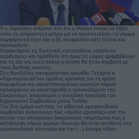
Ο κ. Γκρούσκο επέμεινε στο ότι η Μόσχα εννοεί να λάβει
«όλα τα απαραίτητα μέτρα για να προστατεύσει τα νόμιμα
συμφέροντά της» εάν η ΕΕ αποφασίσει κάτι τέτοιο και
προχωρήσει.
Χαρακτήρισε τις δυνητικές κατασχέσεις «απόλυτα
παράνομες» και πρόσθεσε ότι αρκετές χώρες αμφιβάλλουν
για το εάν και κατά πόσον η κίνηση θα ήταν συμβατή με
τους διεθνείς κανόνες.
Στις Βρυξέλλες αποφασίστηκε προχθές Τετάρτη η
«δημιουργία ad hoc ομάδας εργασίας για τη χρήση
παγωμένων και ακινητοποιημένων ρωσικών πόρων
προκειμένου να υποστηριχθεί η ανοικοδόμηση της
Ουκρανίας», ανακοίνωσε η σουηδική προεδρία του
Ευρωπαϊκού Συμβουλίου μέσω Twitter.
Την ίδια ημέρα ωστόσο, το ελβετικό ομοσπονδιακό
συμβούλιο ανακοίνωνε πως «ομάδα εργασίας» υπό την
ηγεσία του υπουργείου Δικαιοσύνης «συμπέρανε πως η
κατάσχεση πόρων ρώσων ιδιωτών θα ήταν αντίθετη στο
ομοσπονδιακό σύνταγμα και την (…) έννομη τάξη».