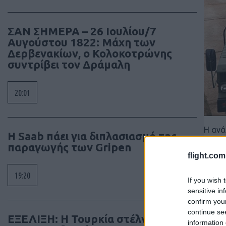
ΣΑΝ ΣΗΜΕΡΑ – 26 Ιουλίου/7
Αυγούστου 1822: Μάχη των
Δερβενακίων, ο Κολοκοτρώνης
συντρίβει τον Δράμαλη
20:01
Η ανά
H Saab πάει για διπλασιασμό της
κατακ
παραγωγής των Gripen
ΜΜΕ κ
flight.com
αναπτ
19:20
If you wish 
sensitive in
confirm you
continue se
ΕΞΕΛΙΞΗ: H Τουρκία στέλνει όλους
information 