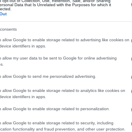
o opt-out of Collection, Use, Retention, Sale, and/or Sharing
ς ενισχύεται και η αντιαεροπορική άμυνα της χερσονήσου. 
ersonal Data that Is Unrelated with the Purposes for which it
lected.
 πυροβολαρχίας S-400, πέραν των τριών που υπάρχουν ήδη εν
Out
ης
ας της 4
Αεροπορικής Στρατιάς που θα σταλεί έχει πιστοπο
ησή του σιδηροδρομικώς στην μόνιμη βάση του και «σύντομα
τηριστικά ανακοίνωση της Νότιας Στρατιωτικής Περιφέρειας
consents
://www.facebook.com/backandalive/videos/302513713693782
ραυλοι S-400 Triumf (κωδ. ονομασία NATO, SA-21 Growler) δ
o allow Google to enable storage related to advertising like cookies on
κάφη σε ακτίνα 40-400 χιλιομέτρων και ύψος 30 χλμ ενώ δι
evice identifiers in apps.
τούν αναμφίβολα ποιοτική αναβάθμιση της ρωσικής άμυνας 
υχθεί πραγματοποίησε πρόσφατα δοκιμαστικές βολές στο Α
ένων στόχων και στόχων που προσομοίωναν βαλλιστικούς π
o allow my user data to be sent to Google for online advertising
ό Κριμαία
s.
to allow Google to send me personalized advertising.
o allow Google to enable storage related to analytics like cookies on
evice identifiers in apps.
o allow Google to enable storage related to personalization.
o allow Google to enable storage related to security, including
cation functionality and fraud prevention, and other user protection.