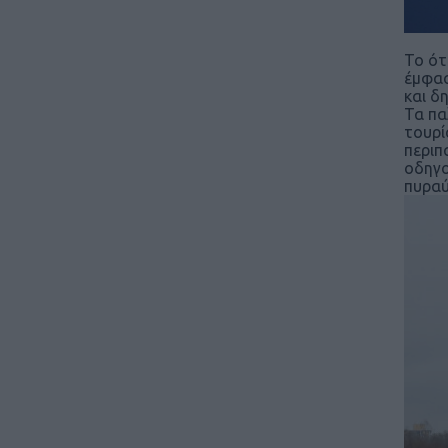
Το ότ
έμφασ
και δ
Τα πα
τουρί
περιπ
οδηγο
πυραύ