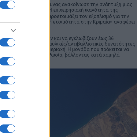
Το ρωσικό υπουργείο Άμυνας ανακοίνωσε την ανάπτυξη μιας
εργές στην περιοχή. Η επιχειρησιακή ικανότητα της
ιηθεί, το προσωπικό προετοιμάζει τον εξοπλισμό για την
 θα είναι σε πολεμική ετοιμότητα στην Κριμαία» αναφέρει
.
/
ύνανται να στοχοποιούν και να εγκλωβίζουν έως 36
αθέτοντας και αντιπυραυλικές/αντιβαλλιστικές δυνατότητες
στην προσαρτηθείσα περιοχή. Η μονάδα που πρόκειται να
στραχάν, στην νότια Ρωσία, βάλλοντας κατά χαμηλά
υραύλους.