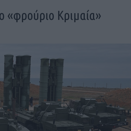
το «φρούριο Κριμαία»