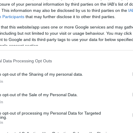
losure of your personal information by third parties on the IAB’s list of
. This information may also be disclosed by us to third parties on the
IA
Participants
that may further disclose it to other third parties.
 that this website/app uses one or more Google services and may gath
including but not limited to your visit or usage behaviour. You may click 
 to Google and its third-party tags to use your data for below specifi
ogle consent section.
l Data Processing Opt Outs
o opt-out of the Sharing of my personal data.
In
o opt-out of the Sale of my Personal Data.
In
to opt-out of processing my Personal Data for Targeted
ing.
τα οι Ρώσοι δεν ενδιαφέρθηκαν καν να το κρύψουν. Οι πύρα
In
τούπολης-Κερτς, προφανώς για να τους δουν όλοι. Εξάλλου η
ήξει.