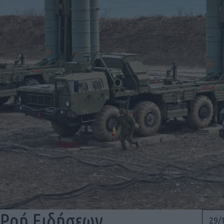
Ροή Ειδήσεων
29/