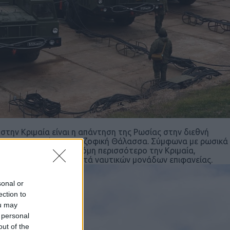
στην Κριμαία είναι η απάντηση της Ρωσίας στην διεθνή
με την Ουκρανία στην Αζοφική Θάλασσα. Σύμφωνα με ρωσικά
νεται να οχυρώνει ακόμη περισσότερο την Κριμαία,
Ο, SSC-6 Sennight) κατά ναυτικών μονάδων επιφανείας.
sonal or
ection to
ou may
 personal
out of the