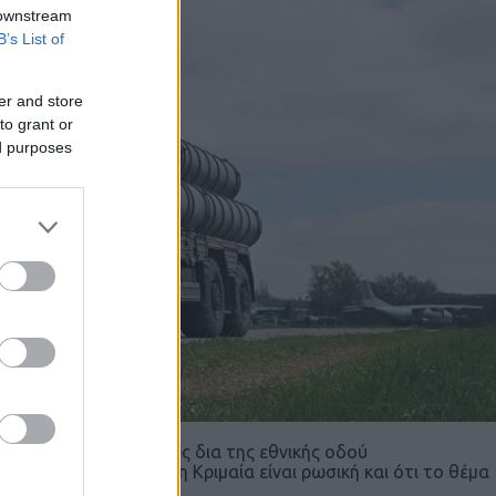
 downstream
B’s List of
er and store
to grant or
ed purposes
υλοι εστάλησαν οδικώς δια της εθνικής οδού
 Μόσχα θεωρεί πως η Κριμαία είναι ρωσική και ότι το θέμα