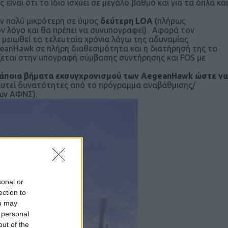
ίναι ότι το ίδιο ισχύει σε μεγάλο βαθμό και για τα όπλα και
ην πολύ μικρότερη σε ύψος
δεύτερη
LOA
(πλήρως
ν λόγο και θα πρέπει να συνυπογραφεί). Αφορά τον
ι μειωθεί τα τελευταία χρόνια λόγω της αδυναμίας
eanHawk σε πλήρη διαθεσιμότητα και η διατήρησή της τα
άζεται στην υπογραφή σύμβασης συντήρησης και FOS με
 κάποια βήματα εκσυγχρονισμού των AegeanHawk ώστε να
λλευτεί δυνατότητες από το πρόγραμμα αναβάθμισης/
των ΑΦΝΣ).
sonal or
ection to
ou may
 personal
out of the