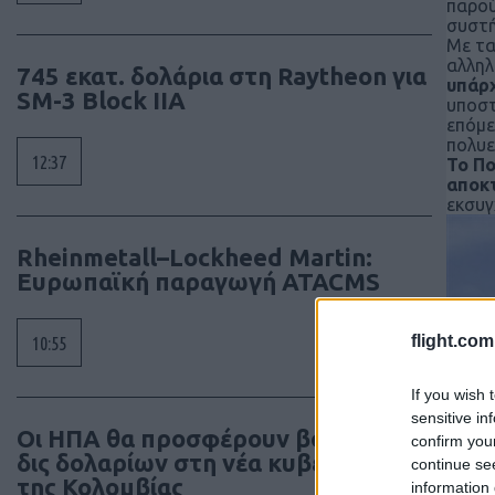
παρού
συστή
Με τα
αλληλ
745 εκατ. δολάρια στη Raytheon για
υπάρ
SM-3 Block IIA
υποστ
επόμε
πολυε
12:37
Το Πο
αποκ
εκσυγ
Rheinmetall–Lockheed Martin:
Ευρωπαϊκή παραγωγή ATACMS
flight.com
10:55
If you wish 
sensitive in
Οι ΗΠΑ θα προσφέρουν βοήθεια 1
confirm you
δις δολαρίων στη νέα κυβέρνηση
continue se
της Κολομβίας
information 