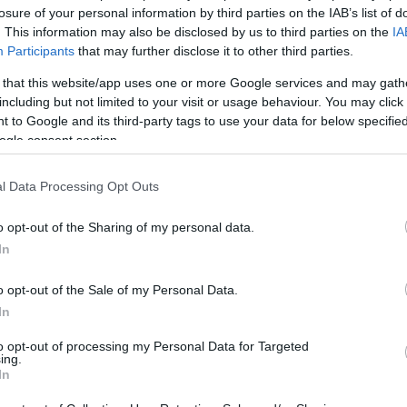
losure of your personal information by third parties on the IAB’s list of
. This information may also be disclosed by us to third parties on the
IA
Participants
that may further disclose it to other third parties.
 that this website/app uses one or more Google services and may gath
including but not limited to your visit or usage behaviour. You may click 
 to Google and its third-party tags to use your data for below specifi
ogle consent section.
l Data Processing Opt Outs
o opt-out of the Sharing of my personal data.
In
o opt-out of the Sale of my Personal Data.
In
ηροφορίες μας στο συγκεκριμένο θέμα λένε ότι υιοθετείται 
to opt-out of processing my Personal Data for Targeted
αμμα. Πιο συγκεκριμένα προτείνεται η
συντήρηση και υποστ
ing.
αθέτει στον αρχικό κατασκευαστή (Lockheed Martin-Sikorsky
In
όκειται για
ελληνική εταιρία
που θα πιστοποιήσει ο ΟΕΜ (Or
ην ευθύνη του US Navy
. Το ΠΝ θα ορίζει τις ανάγκες του 