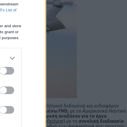
 downstream
B’s List of
er and store
to grant or
ed purposes
ένα
καινοτόμο
(για τα ελληνικά δεδομένα) και ενδιαφέρον
ήριξη να υλοποιηθεί μέσω FMS
, με το Αμερικανικό Ναυτικό
 Helicopters) την
εξεύρεση αναδόχου για το έργο
.
iginal Equipment Manufacturer)
με τη
συνολική διαδικασία
σε ετήσια βάση για τον αριθμό των AegeanHawk που απαιτούν