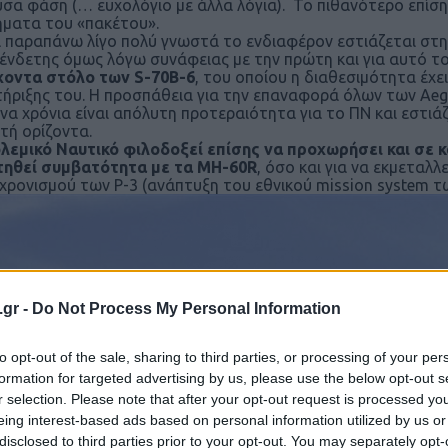
σα φάση (… ευχολόγιο με άλλα λόγια). Το πιθανότερο επίσης ε
ματα του «πακέτου».
 παραπάνω λίγο πολύ γνωστά το ενδιαφέρον εστιάζεται στ
ένδετης όμως λόγω συνάφειας με την πρώτη και για αυτό το
χοντα στόλο των
S
-70
B
-6
, του οποίου η διαθεσιμότητα έχε
ήριξης του. Η προσπάθεια για την επαναφορά όλων των Aeg
να χρόνια είναι απόλυτη προτεραιότητα για το ΠΝ και εστι
τή ορίζοντα.
λεμικό Ναυτικό φιλοδοξεί επίσης να προχωρήσει και σε
τηθεί συμβατότητα με τα MH-60R
, όσο και για να εκμετα
χρονισμού των P-3 (ανάπτυξη του εθνικού mission system 
.gr -
Do Not Process My Personal Information
to opt-out of the sale, sharing to third parties, or processing of your per
formation for targeted advertising by us, please use the below opt-out s
r selection. Please note that after your opt-out request is processed y
eing interest-based ads based on personal information utilized by us or
disclosed to third parties prior to your opt-out. You may separately opt-