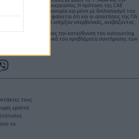
ν στους όρους της συνεργασίας. Η πρόταση της CAE
ητούσε η Πολεμική Αεροπορία και μόνο με διπλασιασμό του
επίπεδα. Από την άλλη φαίνεται ότι και οι απαιτήσεις της ΠΑ
κπαιδευτικά αεροπλάνα υπήρξαν υπερβολικές, ανεβάζοντας
ι επιτέλους ο δρόμος προς την κατεύθυνση του outsourcing
ράς για να επιλύσει τα δικά του προβλήματα συντήρησης των
υντάκτες τους
χωρίς γραπτή
ιστότοπος
μόνο το