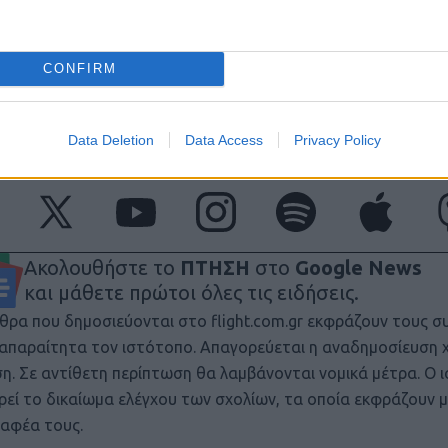
η διαπραγματεύσεων, τα δυο μέρη απέτυχαν να συμφωνήσου
ίχθηκε υπερβολικά ακριβή για τη δεκαετή διάρκεια που αναζ
υ (στα 20 χρόνια) μπορούσε να κινηθεί σε λογικά οικονομικά 
CONFIRM
ις ετήσιες ανάγκες ωρών από τα (υπό καθεστώς μίσθωσης) ε
λικό κόστος πολύ πέρα από τον εκτιμώμενο προϋπολογισμό.
πίσουμε ότι αυτό θα γίνει «μάθημα» για το ΠΝ και θα ανοίξε
ΕΔ. Επιπλέον, φαίνεται ότι αναζητά σειρά και το Στρατός Ξη
Data Deletion
Data Access
Privacy Policy
πτέρων της Αεροπορίας Στρατού.
Ακολουθήστε το
ΠΤΗΣΗ
στο
Google News
και μάθετε πρώτοι όλες τις ειδήσεις.
θρα που δημοσιεύονται στο flight.com.gr εκφράζουν τους σ
ι απαραίτητα τον ιστότοπο. Απαγορεύεται η αναδημοσίευση 
ση. Σε αντίθετη περίπτωση θα λαμβάνονται νομικά μέτρα. Ο 
ρεί το δικαίωμα ελέγχου των σχολίων, τα οποία εκφράζουν 
αφέα τους.