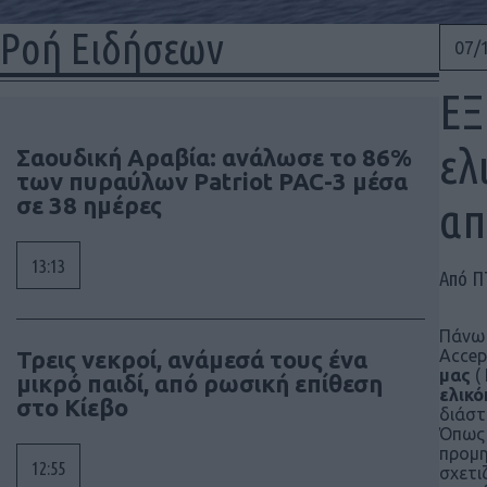
Ροή Ειδήσεων
07/
ΕΞ
ελ
Σαουδική Αραβία: ανάλωσε το 86%
των πυραύλων Patriot PAC-3 μέσα
σε 38 ημέρες
απ
13:13
Από 
Πάνω 
Τρεις νεκροί, ανάμεσά τους ένα
Αccep
μας
(
μικρό παιδί, από ρωσική επίθεση
ελικ
στο Κίεβο
διάστ
Όπως 
προμη
12:55
σχετι