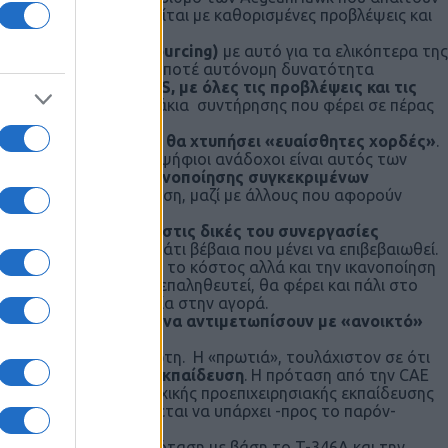
η υλοποίηση θα εκτελείται με καθορισμένες προβλέψεις και
ής ανάθεσης» (outsourcing)
με αυτό για τα ελικόπτερα της
όμως που δεν διέθεταν ποτέ αυτόνομη δυνατότητα
 εφαρμογής
θα είναι FMS, με όλες τις προβλέψεις και τις
ηρήσει τα αρχικά κλιμάκια συντήρησης που φέρει σε πέρας
αι ίσως
το σημείο που θα χτυπήσει «ευαίσθητες χορδές»
.
προσδιοριστεί) οι υποψήφιοι ανάδοχοι είναι αυτός των
ρά εμπορική βάση ικανοποίησης συγκεκριμένων
παράγοντας στην ανάθεση, μαζί με άλλους που αφορούν
 Αμερικανικό Ναυτικό στις δικές του συνεργασίες
αι στον κατάλογο, κάτι βέβαια που μένει να επιβεβαιωθεί.
δικασίας αναφορικά με το κόστος αλλά και την ικανοποίηση
οσωπικό. Εάν αυτό επαληθευτεί, θα φέρει και πάλι στο
αποκριθούν με ευελιξία στην αγορά.
ες δυνάμεις θα πρέπει να αντιμετωπίσουν με «ανοικτό»
 το ΠΝ δεν είναι η πρώτη. Η «πρωτιά», τουλάχιστον σε ότι
 με την αεροπορική εκπαίδευση
. Η πρόταση από την CAE
προκεχωρημένης και αρχικής προεπιχειρησιακής εκπαίδευσης
και χωρίς να διαφαίνεται να υπάρχει -προς το παρόν-
υ έδειξε η ΠΑ στην πρόταση με βάση το T-346A και την