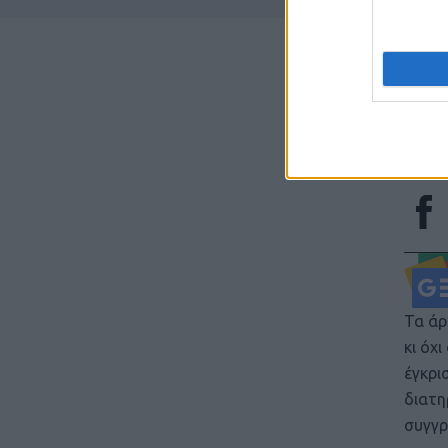
έναρξ
αποδε
χρόνο
για τ
το τε
Ας ελ
στις 
ελικο
Τα άρ
κι όχ
έγκρι
διατη
συγγρ