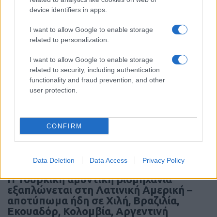
απωλειών αμάχων από το 2022 στον
device identifiers in apps.
πόλεμο Ρωσίας-Ουκρανίας
I want to allow Google to enable storage
related to personalization.
21:20
I want to allow Google to enable storage
related to security, including authentication
functionality and fraud prevention, and other
ΑΝΑΛΥΣΗ: To ραντάρ EL/M‑2084, ο
user protection.
πολυλειτουργικός αισθητήρας της
«Ασπίδας του Αχιλλέα»
CONFIRM
21:05
Data Deletion
Data Access
Privacy Policy
Η Τουρκική αμυντική βιομηχανία
εξαπλώνεται στη Λατινική Αμερική –
αποτύπωμα ήδη σε Χιλή, Βραζιλία,
Εκουαδόρ, Κολομβία, Αργεντινή