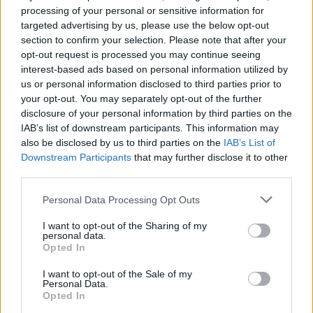
στον νότιο Λίβανο
processing of your personal or sensitive information for
targeted advertising by us, please use the below opt-out
section to confirm your selection. Please note that after your
09:04
opt-out request is processed you may continue seeing
interest-based ads based on personal information utilized by
us or personal information disclosed to third parties prior to
your opt-out. You may separately opt-out of the further
X-62A VISTA με Legion Pod: Τεχνητή
disclosure of your personal information by third parties on the
νοημοσύνη στο επόμενο επίπεδο
IAB’s list of downstream participants. This information may
αυτόνομων αερομαχιών – Βίντεο
also be disclosed by us to third parties on the
IAB’s List of
Downstream Participants
that may further disclose it to other
third parties.
08:59
Please note that this website/app uses one or more Google
Personal Data Processing Opt Outs
services and may gather and store information including but
not limited to your visit or usage behaviour. You may click to
I want to opt-out of the Sharing of my
Ιράν και Ομάν: συμφώνησαν για νέο
personal data.
grant or deny consent to Google and its third-party tags to
δρομολόγιο πλοίων που θέλουν να
Opted In
use your data for below specified purposes in below Google
διασχίσουν τα Στενά του Ορμούζ
consent section.
I want to opt-out of the Sale of my
Personal Data.
Opted In
08:20