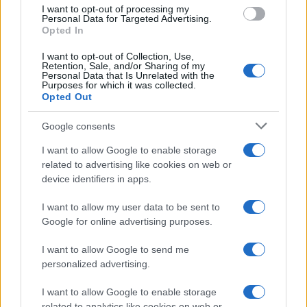
I want to opt-out of processing my
Personal Data for Targeted Advertising.
Opted In
ΗΠΑ: Το προεδρικό ελικόπτερο βρέθηκε
I want to opt-out of Collection, Use,
υπερβολικά κοντά σε αεροπλάνο της
Retention, Sale, and/or Sharing of my
Personal Data that Is Unrelated with the
γραμμής
Purposes for which it was collected.
Opted Out
08:01
Google consents
I want to allow Google to enable storage
related to advertising like cookies on web or
Το τέλος ενός Falcon 9 στη Σελήνη – Μια
device identifiers in apps.
ακούσια πρόσκρουση με επιστημονική
αξία
I want to allow my user data to be sent to
Google for online advertising purposes.
07:59
I want to allow Google to send me
personalized advertising.
I want to allow Google to enable storage
Τραγικό ρεκόρ, ο χειρότερος μήνας
related to analytics like cookies on web or