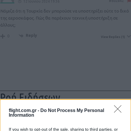
#602842
12 Ιουνίου 2024 19:36
Νόμιζα ότι η Τουρκία δεν μπορούσε να υποστηρίξει ούτε το δικό
της αεροσκάφος. Πώς θα παρέχουν τεχνική υποστήριξη σε
άλλους;
Reply
0
View Replies
(1)
Ροή Ειδήσεων
flight.com.gr -
Do Not Process My Personal
Information
Δύο Ισραηλινοί στρατιωτικοί νεκροί
If you wish to opt-out of the sale, sharing to third parties, or