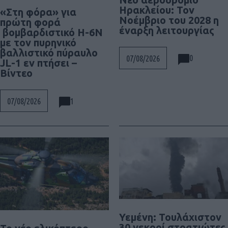
Ηρακλείου: Τον
«Στη φόρα» για
Νοέμβριο του 2028 η
πρώτη φορά
έναρξη λειτουργίας
βομβαρδιστικό H-6N
με τον πυρηνικό
βαλλιστικό πύραυλο
0
07/08/2026
JL-1 εν πτήσει –
Βίντεο
1
07/08/2026
Υεμένη: Τουλάχιστον
30 νεκροί στρατιώτες