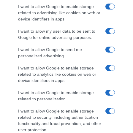
Νοέμβριο του 2028 η έναρξη
I want to allow Google to enable storage
λειτουργίας
related to advertising like cookies on web or
device identifiers in apps.
13:02
I want to allow my user data to be sent to
Google for online advertising purposes.
I want to allow Google to send me
To νέο ελικόπτερο NH90 Standard 2:
personalized advertising.
Ψηφιακή εξέλιξη για τις ειδικές δυνάμεις
I want to allow Google to enable storage
related to analytics like cookies on web or
12:58
device identifiers in apps.
I want to allow Google to enable storage
related to personalization.
Υεμένη: Τουλάχιστον 30 νεκροί
στρατιώτες σε μαζικές επιθέσεις των
I want to allow Google to enable storage
Χούθι
related to security, including authentication
functionality and fraud prevention, and other
user protection.
12:40