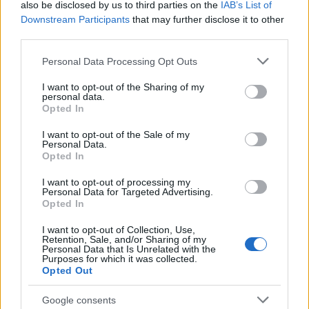
also be disclosed by us to third parties on the
IAB’s List of
Downstream Participants
that may further disclose it to other
ΣΑΝ ΣΗΜΕΡΑ – 7 Αυγούστου 626: Η
third parties.
Κωνσταντινούπολη σώζεται από
Please note that this website/app uses one or more Google
Αβάρους και Πέρσες
Personal Data Processing Opt Outs
services and may gather and store information including but
not limited to your visit or usage behaviour. You may click to
I want to opt-out of the Sharing of my
personal data.
grant or deny consent to Google and its third-party tags to
14:01
Opted In
use your data for below specified purposes in below Google
consent section.
I want to opt-out of the Sale of my
Personal Data.
Opted In
«Στη φόρα» για πρώτη φορά
βομβαρδιστικό H-6N με τον πυρηνικό
I want to opt-out of processing my
βαλλιστικό πύραυλο JL-1 εν πτήσει –
Personal Data for Targeted Advertising.
Opted In
Βίντεο
I want to opt-out of Collection, Use,
Retention, Sale, and/or Sharing of my
13:13
Personal Data that Is Unrelated with the
Purposes for which it was collected.
Opted Out
Google consents
Νέο αεροδρόμιο Ηρακλείου: Τον