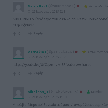
SamisBack
(@samisback)
Active Memb
22 Ιανουαρίου 2025 22:11
Δύο τύποι του λιγότερο του 20% να πούνε τι? Που χαροπ
στην εξουσία.
Reply
0
Partakias
(@partakias)
Active Membe
22 Ιανουαρίου 2025 23:21
https://youtu.be/UfCqem-vA-E?feature=shared
Reply
0
nikolaos_k
(@nikolaos_k)
Member
23 Ιανουαρίου 2025 11:00
Μπράβο! Μπράβο! Συνεχίστε όμως ν’ αγοράζετε αμερικάνικ