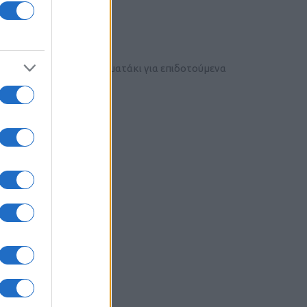
Noble Member
ρα,φτιάξτε κανά προγραμματάκι για επιδοτούμενα
Trusted Member