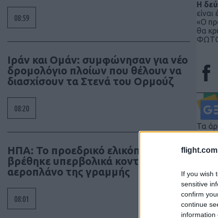
Η δεύ
είναι
08:59
«Ο πρ
θα κρ
ΦΩΤΟ
Ιράν και Ομάν: συμφώνησαν για νέο
δρομολόγιο πλοίων που θέλουν να
διασχίσουν τα Στενά του Ορμούζ
08:20
Τα άρ
κι όχ
ΗΠΑ: Το προεδρικό ελικόπτερο
flight.com
έγκρι
βρέθηκε υπερβολικά κοντά σε
διατη
αεροπλάνο της γραμμής
If you wish 
συγγρ
sensitive in
confirm you
08:01
continue se
information 