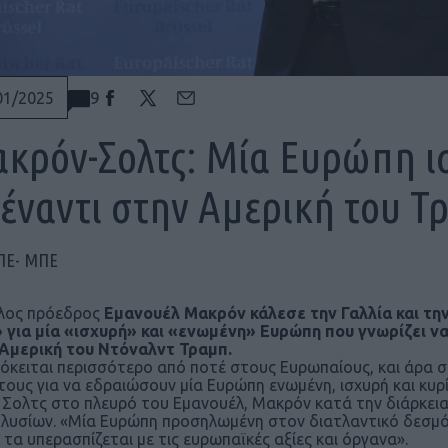
9
01/2025
κρόν-Σολτς: Μία Ευρώπη ι
έναντι στην Αμερική του Τ
ΠΕ- ΜΠΕ
λος πρόεδρος
Εμανουέλ Μακρόν κάλεσε την Γαλλία και τη
 για μία «ισχυρή» και «ενωμένη» Ευρώπη που γνωρίζει ν
Αμερική του Ντόναλντ Τραμπ.
όκειται περισσότερο από ποτέ στους Ευρωπαίους, και άρα σ
τους για να εδραιώσουν μία Ευρώπη ενωμένη, ισχυρή και κυρ
Σολτς στο πλευρό του Εμανουέλ, Μακρόν κατά την διάρκει
λυσίων. «Μία Ευρώπη προσηλωμένη στον διατλαντικό δεσμό 
α τα υπερασπίζεται με τις ευρωπαϊκές αξίες και όργανα».