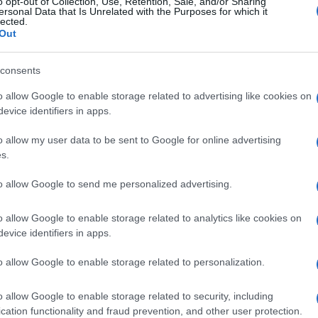
o opt-out of Collection, Use, Retention, Sale, and/or Sharing
ersonal Data that Is Unrelated with the Purposes for which it
lected.
Out
denmeenimerosan
(@denmeenimerosan)
22 Ιανουαρίου 2025 17:09
consents
Το ρίξανε στο captagon για οικονομία καί να τι λένε τώ
καμπαρέ στο Ντουμπάι ξέρετε σεις και βλέπουμε
o allow Google to enable storage related to advertising like cookies on
evice identifiers in apps.
Reply
0
o allow my user data to be sent to Google for online advertising
s.
Kostas Kr
(@kostas-kr)
Member
to allow Google to send me personalized advertising.
22 Ιανουαρίου 2025 18:02
Η εποχή τους έχει τελειώσει και δεν το ξέρουν.
o allow Google to enable storage related to analytics like cookies on
Reply
6
evice identifiers in apps.
o allow Google to enable storage related to personalization.
DangerJetExhaust
(@dangerjetexhaust)
o allow Google to enable storage related to security, including
22 Ιανουαρίου 2025 18:22
cation functionality and fraud prevention, and other user protection.