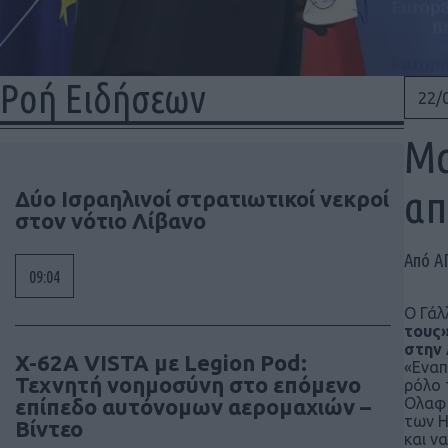
Ροή Ειδήσεων
22/
Μα
απ
Δύο Ισραηλινοί στρατιωτικοί νεκροί
στον νότιο Λίβανο
Από Α
09:04
Ο Γάλ
τους»
στην 
X-62A VISTA με Legion Pod:
«Εναπ
Τεχνητή νοημοσύνη στο επόμενο
ρόλο 
επίπεδο αυτόνομων αερομαχιών –
Ολαφ 
των Η
Βίντεο
και ν