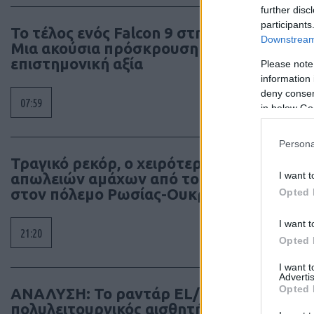
further disc
participants
Το τέλος ενός Falcon 9 στη Σελήνη –
Downstream 
Μια ακούσια πρόσκρουση με
επιστημονική αξία
Please note
information 
deny consent
07:59
in below Go
Persona
Τραγικό ρεκόρ, ο χειρότερος μήνας
I want t
απωλειών αμάχων από το 2022
στον πόλεμο Ρωσίας-Ουκρανίας
Opted 
I want t
21:20
Opted 
I want 
Advertis
Opted 
ΑΝΑΛΥΣΗ: To ραντάρ EL/M‑2084, ο
πολυλειτουργικός αισθητήρας της