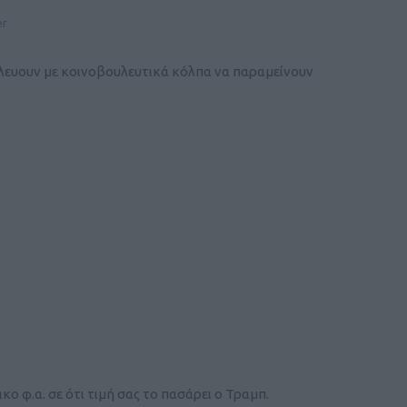
er
αλευουν με κοινοβουλευτικά κόλπα να παραμείνουν
r
ο φ.α. σε ότι τιμή σας το πασάρει ο Τραμπ.