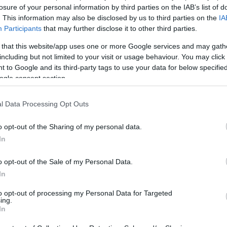
losure of your personal information by third parties on the IAB’s list of
. This information may also be disclosed by us to third parties on the
IA
Participants
that may further disclose it to other third parties.
 that this website/app uses one or more Google services and may gath
including but not limited to your visit or usage behaviour. You may click 
 to Google and its third-party tags to use your data for below specifi
ogle consent section.
l Data Processing Opt Outs
o opt-out of the Sharing of my personal data.
In
o opt-out of the Sale of my Personal Data.
Login
In
Please login t
to opt-out of processing my Personal Data for Targeted
ing.
In
9
COMMENTS