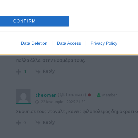
Το ανέκδοτο της ημέρας
Reply
9
CONFIRM
gdmast
(@gdmast)
Trusted Member
Data Deletion
Data Access
Privacy Policy
22 Ιανουαρίου 2025 19:34
Αυτοί δεν εκπροσωπούν πλέον σχεδόν τίποτα ούτε στις χ
πολλά άλλα, στην κοσμάρα τους.
Reply
4
theoman
(@theoman)
Member
22 Ιανουαρίου 2025 21:50
Σκουπισε τους ντοναλτ , κανεις φιλοπολεμος δημοκρατικο
Reply
0