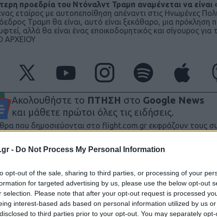
τερη προεδρία του Ντόναλντ Τραμπ αναμένεται να είναι
 ένας εταίρος με αυτοπεποίθηση απέναντι στις Ηνωμένες Πολ
όεδρος Τραμπ θα είναι, αυτό είναι ξεκάθαρο, μια πρόκληση
υφτεί, αλλά θα είναι ένας εποικοδομητικός και σίγουρος για 
 ΑΡΧΕΙΟΥ
Ακολουθήστε το
ΠΤΗΣΗ
στο
Google News
και μάθετε πρώτοι όλες τις ειδήσεις.
θρα που δημοσιεύονται στο flight.com.gr εκφράζουν τους σ
ι απαραίτητα τον ιστότοπο. Απαγορεύεται η αναδημοσίευση 
.gr -
Do Not Process My Personal Information
ση. Σε αντίθετη περίπτωση θα λαμβάνονται νομικά μέτρα. Ο 
ρεί το δικαίωμα ελέγχου των σχολίων, τα οποία εκφράζουν 
to opt-out of the sale, sharing to third parties, or processing of your per
αφέα τους.
formation for targeted advertising by us, please use the below opt-out s
r selection. Please note that after your opt-out request is processed y
eing interest-based ads based on personal information utilized by us or
disclosed to third parties prior to your opt-out. You may separately opt-