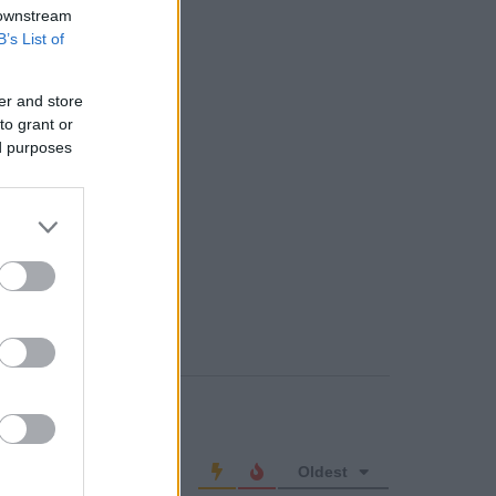
 downstream
B’s List of
er and store
to grant or
ed purposes
o comment
Oldest