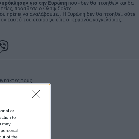
 «πρόκληση» για την Ευρώπη
που «δεν θα πτοηθεί» και θα
ιτείες, πρόσθεσε ο Ολαφ Σολτς.
 που πρέπει να αναλάβουμε…Η Ευρώπη δεν θα πτοηθεί, ούτε
τον εαυτό του εταίρος», είπε ο Γερμανός καγκελάριος.
υντάκτες τους
χωρίς γραπτή
ιστότοπος
μόνο το
sonal or
ection to
ou may
 personal
out of the