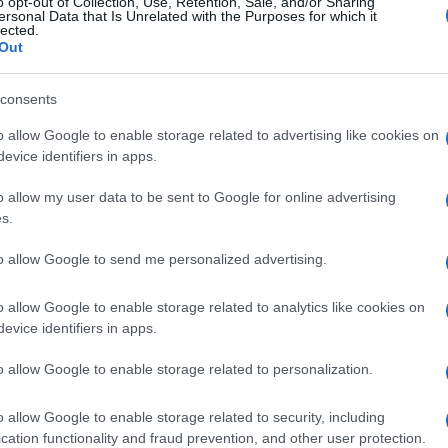
o opt-out of Collection, Use, Retention, Sale, and/or Sharing
ersonal Data that Is Unrelated with the Purposes for which it
lected.
Out
consents
o allow Google to enable storage related to advertising like cookies on
evice identifiers in apps.
o allow my user data to be sent to Google for online advertising
s.
Login
to allow Google to send me personalized advertising.
Please login t
o allow Google to enable storage related to analytics like cookies on
evice identifiers in apps.
5
COMMENTS
o allow Google to enable storage related to personalization.
o allow Google to enable storage related to security, including
Johnny
(@johnny)
Trusted Member
cation functionality and fraud prevention, and other user protection.
17 Οκτωβρίου 2022 19:33