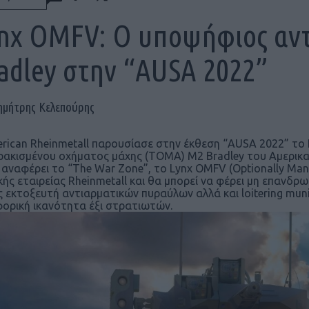
nx OMFV: Ο υποψήφιος αντ
adley στην “AUSA 2022”
ημήτρης Κελεπούρης
rican Rheinmetall παρουσίασε στην έκθεση “AUSA 2022” το 
ακισμένου οχήματος μάχης (ΤΟΜΑ) M2 Bradley του Αμερικα
αναφέρει το “The War Zone”, το Lynx OMFV (Optionally Mann
κής εταιρείας Rheinmetall και θα μπορεί να φέρει μη επανδ
ς εκτοξευτή αντιαρματικών πυραύλων αλλά και loitering muni
ορική ικανότητα έξι στρατιωτών.