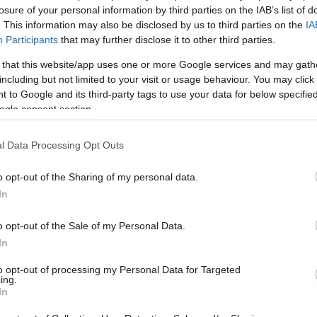
30 (FY = Οικονομικό Έτος).
losure of your personal information by third parties on the IAB’s list of
. This information may also be disclosed by us to third parties on the
IA
Participants
that may further disclose it to other third parties.
 that this website/app uses one or more Google services and may gath
including but not limited to your visit or usage behaviour. You may click 
Ακολουθήστε το
ΠΤΗΣΗ
στο
Google News
 to Google and its third-party tags to use your data for below specifi
ogle consent section.
και μάθετε πρώτοι όλες τις ειδήσεις.
θρα που δημοσιεύονται στο flight.com.gr εκφράζουν τους σ
l Data Processing Opt Outs
ι απαραίτητα τον ιστότοπο. Απαγορεύεται η αναδημοσίευση 
ση. Σε αντίθετη περίπτωση θα λαμβάνονται νομικά μέτρα. Ο 
o opt-out of the Sharing of my personal data.
ρεί το δικαίωμα ελέγχου των σχολίων, τα οποία εκφράζουν 
In
αφέα τους.
o opt-out of the Sale of my Personal Data.
In
to opt-out of processing my Personal Data for Targeted
ing.
In