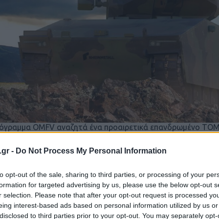
όγραμμα OMFV αναζητά ένα προαιρετικά επανδρωμένο ΤΟΜΑ
αταστήσει τον στόλο των οχημάτων M2 Bradley. Ο όρος “προ
τη δυνατότητα τηλεχειριζόμενων λειτουργιών ενώ το πλήρωμα
.gr -
Do Not Process My Personal Information
ίνδυνο απώλειας μελών του πληρώματος ή της μεταφερόμενη
ορούσε και να βελτιώσει τη συνολική φονικότητα επανδρωμ
ρωμένα οχήματα μάχης.
to opt-out of the sale, sharing to third parties, or processing of your per
ψηφιότητα του Lynx OMFV προωθείται από την “Team Lynx”, 
formation for targeted advertising by us, please use the below opt-out s
eon Technologies, Textron Systems, L3Harris Technologies, All
r selection. Please note that after your opt-out request is processed y
φιότητες για την αντικατάσταση των M2 Bradley προωθούντα
eing interest-based ads based on personal information utilized by us or
al Dynamics Land Systems και Point Blank Enterprises. Σύμφ
ξει τη νικήτρια εταιρεία του προγράμματος το FY27 και η π
disclosed to third parties prior to your opt-out. You may separately opt-