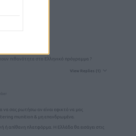
έχουν πιθανότητα στο Ελληνικό πρόγραμμα ?
View Replies
(1)
mber
 να σας ρωτήσω αν είναι εφικτό να μας
oitering munition & μη επανδρωμένα.
νή ή απίθανη πλατφόρμα. Η Ελλάδα θα εισάγει στις