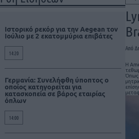
Ly
Br
Ιστορικό ρεκόρ για την Aegean τον
Ιούλιο με 2 εκατομμύρια επιβάτες
Από Δ
14:20
Η Ame
τεθωρ
Όπως 
Γερμανία: Συνελήφθη ύποπτος ο
μητρι
οποίος κατηγορείται για
επίση
κατασκοπεία σε βάρος εταιρίας
μεταφ
όπλων
14:00