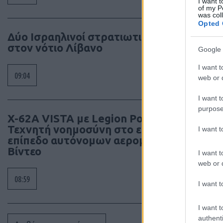
I want t
of my P
was col
Opted 
Δύο Ισραηλινοί στρατιωτικοί νεκροί
στον νότιο Λίβανο
Google 
I want t
09:04
web or d
I want t
purpose
X-62A VISTA με Legion Pod:
Τεχνητή νοημοσύνη στο επόμενο
I want 
επίπεδο αυτόνομων αερομαχιών –
Βίντεο
I want t
web or d
08:59
I want t
I want t
authenti