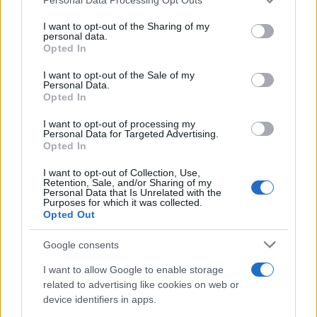
Οι ΗΠΑ θα προσφέρουν βοήθεια 1 δις
services and may gather and store information including but
δολαρίων στη νέα κυβέρνηση της
not limited to your visit or usage behaviour. You may click to
I want to opt-out of the Sharing of my
personal data.
Κολομβίας
grant or deny consent to Google and its third-party tags to
Opted In
use your data for below specified purposes in below Google
consent section.
I want to opt-out of the Sale of my
10:35
Personal Data.
Opted In
I want to opt-out of processing my
Personal Data for Targeted Advertising.
EFA Group: Στρατηγική επένδυση στην
Opted In
κυπριακή Fractal με στόχο την
ανάπτυξη αμυντικών τεχνολογιών
I want to opt-out of Collection, Use,
Retention, Sale, and/or Sharing of my
Personal Data that Is Unrelated with the
Purposes for which it was collected.
10:34
Opted Out
Google consents
I want to allow Google to enable storage
ΗΠΑ: Ξεκινά η παραγωγή της
related to advertising like cookies on web or
κατευθυνόμενης βόμβας GBU-75 που
device identifiers in apps.
φθάνει τα 600 χιλιόμετρα