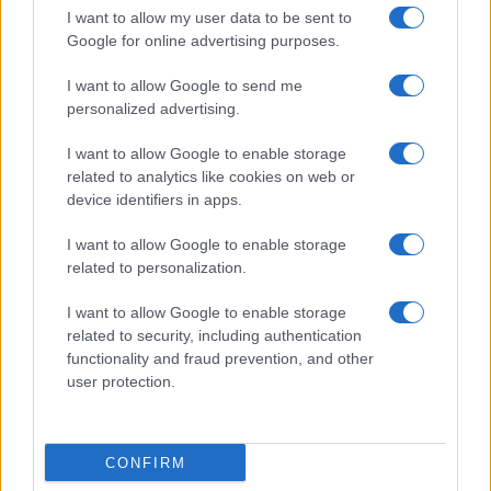
I want to allow my user data to be sent to
Google for online advertising purposes.
10:20
I want to allow Google to send me
personalized advertising.
ΗΠΑ: Πώληση βλημάτων πυροβολικού
I want to allow Google to enable storage
M795 των 155 χιλ. στη Νορβηγία έναντι
related to analytics like cookies on web or
$270 εκατ.
device identifiers in apps.
I want to allow Google to enable storage
10:09
related to personalization.
I want to allow Google to enable storage
related to security, including authentication
Ο Αμπελάρδο ντε λα Εσπριέγια
functionality and fraud prevention, and other
ορκίστηκε πρόεδρος της Κολομβίας
user protection.
09:54
CONFIRM