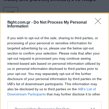
12:55
flight.com.gr -
Do Not Process My Personal
Information
745 εκατ. δολάρια στη Raytheon για SM-
3 Block IIA
If you wish to opt-out of the sale, sharing to third parties, or
processing of your personal or sensitive information for
targeted advertising by us, please use the below opt-out
12:37
section to confirm your selection. Please note that after your
opt-out request is processed you may continue seeing
interest-based ads based on personal information utilized by
us or personal information disclosed to third parties prior to
Rheinmetall–Lockheed Martin:
your opt-out. You may separately opt-out of the further
Ευρωπαϊκή παραγωγή ATACMS
disclosure of your personal information by third parties on the
IAB’s list of downstream participants. This information may
also be disclosed by us to third parties on the
IAB’s List of
10:55
Downstream Participants
that may further disclose it to other
third parties.
Please note that this website/app uses one or more Google
Personal Data Processing Opt Outs