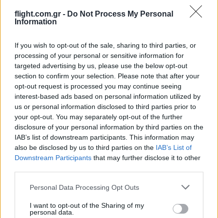
flight.com.gr -
Do Not Process My Personal
0
COMMENTS
Information
If you wish to opt-out of the sale, sharing to third parties, or
processing of your personal or sensitive information for
targeted advertising by us, please use the below opt-out
section to confirm your selection. Please note that after your
opt-out request is processed you may continue seeing
interest-based ads based on personal information utilized by
Ροή Ειδήσεων
us or personal information disclosed to third parties prior to
your opt-out. You may separately opt-out of the further
disclosure of your personal information by third parties on the
IAB’s list of downstream participants. This information may
also be disclosed by us to third parties on the
IAB’s List of
Downstream Participants
that may further disclose it to other
ΣΑΝ ΣΗΜΕΡΑ – 6 Αυγούστου 1777:
third parties.
Μάχη του Oriskany, μια ήττα με
ινδιάνικο εμφύλιο
Please note that this website/app uses one or more Google
Personal Data Processing Opt Outs
services and may gather and store information including but
not limited to your visit or usage behaviour. You may click to
I want to opt-out of the Sharing of my
18:01
personal data.
grant or deny consent to Google and its third-party tags to