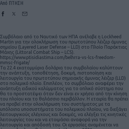
Από ΠΤΗΣΗ
Συμβόλαιο από το Ναυτικό των ΗΠΑ ανέλαβε η Lockheed
Martin για την ολοκλήρωση του πρωτοτύπου λέιζερ άμυνας
σημείου (Layered Laser Defense – LLD) στο Πλοίο Παράκτιας
Μάχης (Littoral Combat Ship – LCS).
https://www.ptisidiastima.com/belhrra-vs-lcs-freedom-
mmsc-frigate/
Τα 22.4 εκατομμύρια δολάρια του συμβολαίου καλύπτουν
την ανάπτυξη, τοποθέτηση, δοκιμή, πιστοποίηση και
λειτουργία του πρωτοτύπου σημειακής άμυνας λέιζερ (LLD)
στο πολεμικό πλοίο. Επιπλέον, το συμβόλαιο αναφέρει την
ανάπτυξη ειδικού καλύμματος για το οπλικό σύστημα που
θα το προστατέψει όταν δεν είναι εν χρήσει από την κίνηση
του πλοίου και το θαλάσσιο περιβάλλον. Η εταιρία θα πρέπει
να προβεί στην ολοκλήρωση του συστήματος με τα
υπόλοιπα υποσυστήματα του πολεμικού πλοίου, να διεξάγει
λειτουργικούς ελέγχους και δοκιμές, να ελέγξει τις κινητικές
λειτουργίες του και να ετοιμάσει αναφορά για την
λειτουργία και απόδοσή του. Οι εργασίες αναμένεται να