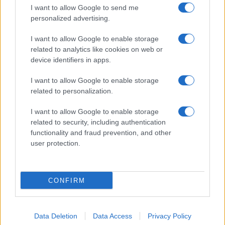
I want to allow Google to send me
personalized advertising.
15:40
I want to allow Google to enable storage
related to analytics like cookies on web or
device identifiers in apps.
Ιστορικό ρεκόρ για την Aegean τον
Ιούλιο με 2 εκατομμύρια επιβάτες
I want to allow Google to enable storage
related to personalization.
14:20
I want to allow Google to enable storage
related to security, including authentication
functionality and fraud prevention, and other
user protection.
Γερμανία: Συνελήφθη ύποπτος ο οποίος
κατηγορείται για κατασκοπεία σε βάρος
εταιρίας όπλων
CONFIRM
14:00
Data Deletion
Data Access
Privacy Policy