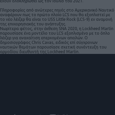
έχουν ολοκληρωθεί ως τον Ιούλιο του 2021.
Πληροφορίες από ανώτερες πηγές στο Αμερικανικό Ναυτικό
αναφέρουν πως το πρώτο πλοίο LCS που θα εξοπλιστεί με
το νέο λέιζερ θα είναι το USS Little Rock (LCS-9) εν αναμονή
της επιχειρησιακής του ανάπτυξης.
Νωρίτερα φέτος, στην έκθεση SNA 2020, η Lockheed Martin
παρουσίασε ένα μοντέλο του LCS εξοπλισμένο με το όπλο
λέιζερ για αναχαίτιση επερχομένων απειλών. Ο
δημοσιογράφος Chris Cavas, ειδικός επί σύγχρονων
ναυτικών θεμάτων παρουσίασε σχετική συνέντευξη του
αρμοδίου διευθυντή της Lockheed Martin.