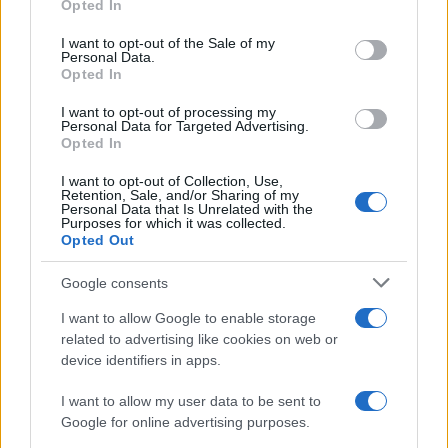
Opted In
use your data for below specified purposes in below Google
consent section.
I want to opt-out of the Sale of my
Personal Data.
“Τυφλό” το ιρλανδικό κυβερνητικό
Opted In
αεροσκάφος ή μια ακόμη ρήξη με το
Ισραήλ;
I want to opt-out of processing my
Personal Data for Targeted Advertising.
Opted In
17:40
I want to opt-out of Collection, Use,
Retention, Sale, and/or Sharing of my
Personal Data that Is Unrelated with the
Purposes for which it was collected.
Opted Out
Μόναχο: Ισόβια στον 25χρονο Αφγανό
για τη φονική επίθεση σε διαδήλωση
Google consents
I want to allow Google to enable storage
16:30
related to advertising like cookies on web or
device identifiers in apps.
I want to allow my user data to be sent to
Στην Ουκρανία ο Βρετανός υπουργός
Google for online advertising purposes.
Άμυνας για επιτάχυνση της στήριξης