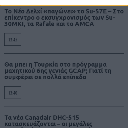
Το Νέο Δελχί «παγώνει» το Su-57E – Στο
επίκεντρο ο εκσυγχρονισμός των Su-
30MKI, τα Rafale και το AMCA
13:45
Θα μπει η Τουρκία στο πρόγραμμα
μαχητικού 6ης γενιάς GCAP; Γιατί τη
συμφέρει σε πολλά επίπεδα
13:40
Τα νέα Canadair DHC-515
κατασκευάζονται – οι μεγάλες