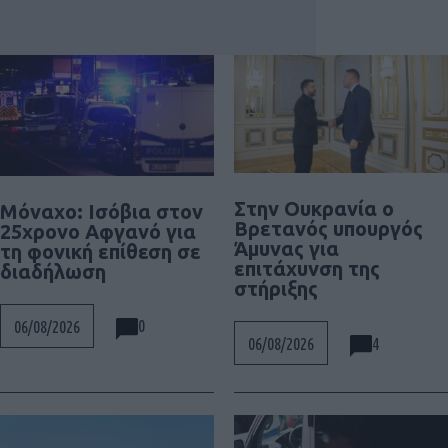
Στην Ουκρανία ο
Μόναχο: Ισόβια στον
Βρετανός υπουργός
25χρονο Αφγανό για
Άμυνας για
τη φονική επίθεση σε
επιτάχυνση της
διαδήλωση
στήριξης
0
06/08/2026
4
06/08/2026