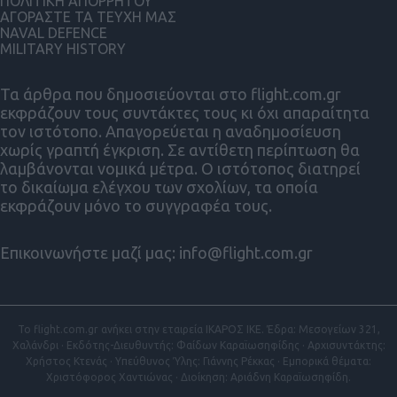
ΠΟΛΙΤΙΚΗ ΑΠΟΡΡΗΤΟΥ
ΑΓΟΡΑΣΤΕ ΤΑ ΤΕΥΧΗ ΜΑΣ
NAVAL DEFENCE
MILITARY HISTORY
Τα άρθρα που δημοσιεύονται στο flight.com.gr
εκφράζουν τους συντάκτες τους κι όχι απαραίτητα
τον ιστότοπο. Απαγορεύεται η αναδημοσίευση
χωρίς γραπτή έγκριση. Σε αντίθετη περίπτωση θα
λαμβάνονται νομικά μέτρα. Ο ιστότοπος διατηρεί
το δικαίωμα ελέγχου των σχολίων, τα οποία
εκφράζουν μόνο το συγγραφέα τους.
Επικοινωνήστε μαζί μας:
info@flight.com.gr
Το flight.com.gr ανήκει στην εταιρεία ΙΚΑΡΟΣ ΙΚΕ. Έδρα: Μεσογείων 321,
Χαλάνδρι · Εκδότης-Διευθυντής: Φαίδων Καραϊωσηφίδης · Αρχισυντάκτης:
Χρήστος Κτενάς · Υπεύθυνος Ύλης: Γιάννης Ρέκκας · Εμπορικά θέματα:
Χριστόφορος Χαντιώνας · Διοίκηση: Αριάδνη Καραϊωσηφίδη.