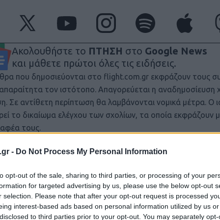
Ακολουθήστε το
ΠΤΗΣΗ
στο
Google News
και μάθετε πρώτοι όλες τις ειδήσεις.
θρα που δημοσιεύονται στο flight.com.gr εκφράζουν τους σ
ι απαραίτητα τον ιστότοπο. Απαγορεύεται η αναδημοσίευση 
ση. Σε αντίθετη περίπτωση θα λαμβάνονται νομικά μέτρα. Ο 
ρεί το δικαίωμα ελέγχου των σχολίων, τα οποία εκφράζουν 
αφέα τους.
.gr -
Do Not Process My Personal Information
to opt-out of the sale, sharing to third parties, or processing of your per
formation for targeted advertising by us, please use the below opt-out s
r selection. Please note that after your opt-out request is processed y
eing interest-based ads based on personal information utilized by us or
disclosed to third parties prior to your opt-out. You may separately opt-