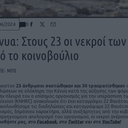
0
06/2024
νυα: Στους 23 οι νεκροί τω
ό το κοινοβούλιο
ΠΕ- ΜΠΕ
άχιστον
23 άνθρωποι σκοτώθηκαν και 30 τραυματίσθηκαν
α
λώσεων σε ολόκληρη την Κένυα κατά της αύξησης των φόρων
ην πλευρά του ο επίσημος οργανισμός για την υπεράσπιση 
ssion (KNHRC) ανακοίνωσε ότι έχει καταγράψει 22 θανάτου
κολουθήσαμε τις διαδηλώσεις και καταγράψαμε 22 θανάτους
ισμός, δημόσιου χαρακτήρα, αλλά ανεξάρτητος από την κυβέρ
προηγούμενο απολογισμό του οργανισμού, οι νεκροί ανέρχον
υθήστε μας, στο
Facebook
, στο
Twitter
και στο
YouTube!