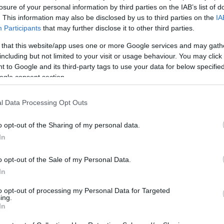
losure of your personal information by third parties on the IAB’s list of
. This information may also be disclosed by us to third parties on the
IA
Participants
that may further disclose it to other third parties.
 that this website/app uses one or more Google services and may gath
including but not limited to your visit or usage behaviour. You may click 
 to Google and its third-party tags to use your data for below specifi
ogle consent section.
l Data Processing Opt Outs
Login
o opt-out of the Sharing of my personal data.
Please login t
In
o opt-out of the Sale of my Personal Data.
0
COMMENTS
In
to opt-out of processing my Personal Data for Targeted
ing.
In