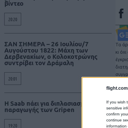
βίντεο
20:20
ΣΑΝ ΣΗΜΕΡΑ – 26 Ιουλίου/7
Τα άρ
Αυγούστου 1822: Μάχη των
κι όχ
Δερβενακίων, ο Κολοκοτρώνης
έγκρι
συντρίβει τον Δράμαλη
διατη
συγγρ
20:01
flight.com
If you wish 
H Saab πάει για διπλασιασμό της
sensitive in
παραγωγής των Gripen
confirm you
continue se
19:20
information 