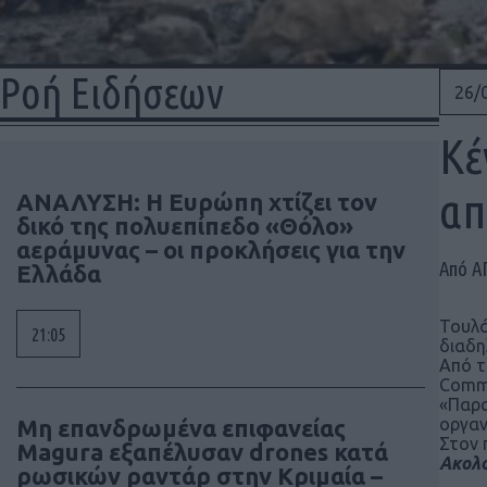
Ροή Ειδήσεων
26/
Κέ
απ
ΑΝΑΛΥΣΗ: Η Ευρώπη χτίζει τον
δικό της πολυεπίπεδο «Θόλο»
αεράμυνας – οι προκλήσεις για την
Από Α
Ελλάδα
Τουλ
21:05
διαδη
Από τ
Commi
«Παρα
Μη επανδρωμένα επιφανείας
οργαν
Στον 
Magura εξαπέλυσαν drones κατά
Ακολο
ρωσικών ραντάρ στην Κριμαία –