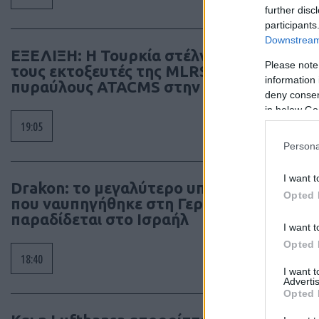
further disc
participants
Downstream 
ΕΞΕΛΙΞΗ: H Τουρκία στέλνει όλους
Please note
τους εκτοξευτές της MLRS και τους
information 
πυραύλους ATACMS στην Ουκρανία
deny consent
in below Go
19:05
Persona
I want t
Drakon: το μεγαλύτερο υποβρύχιο
Opted 
που ναυπηγήθηκε στη Γερμανία
παραδίδεται στο Ισραήλ
I want t
Opted 
18:40
I want 
Advertis
Opted 