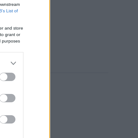
 downstream
B’s List of
er and store
to grant or
ed purposes
o comment