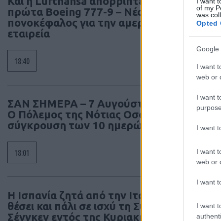
Και η Lufthansa απορρίπτει τα
I want t
of my P
πρώτα Boeing 777-9 – Νέος
was col
πονοκέφαλος για την αμερικανική
Opted 
εταιρεία
Google 
18:40
I want t
web or d
I want t
ΣΑΝ ΣΗΜΕΡΑ – 7 Αυγούστου 2008:
purpose
Ο Πόλεμος της Νότιας Οσσετίας, η
σύγκρουση των 10 ημερών
I want 
I want t
18:01
web or d
I want t
Η Ισπανία ζητά από την Ιταλία να
θέσει και πάλι σε ισχύ τη Συμφωνία
I want t
Σένγκεν εντός της Κυριακής, 9
authenti