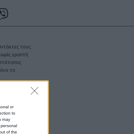
υντάκτες τους
χωρίς γραπτή
ιστότοπος
μόνο το
sonal or
ection to
ou may
 personal
out of the