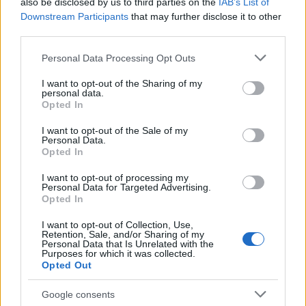
also be disclosed by us to third parties on the
IAB’s List of
Reply
1
Downstream Participants
that may further disclose it to other
View Replies
(1)
third parties.
Please note that this website/app uses one or more Google
Personal Data Processing Opt Outs
4Vector
(@4vector)
services and may gather and store information including but
Noble Member
#556782
not limited to your visit or usage behaviour. You may click to
I want to opt-out of the Sharing of my
13 Δεκεμβρίου 2023 11:38
personal data.
grant or deny consent to Google and its third-party tags to
Opted In
Αν το Μεξικό και ο Καναδάς είχαν ως επίσημη πολιτική τους την
use your data for below specified purposes in below Google
εξαφάνιση των ΗΠΑ ως κράτος και έκαναν συνεχώς επιθέσεις
consent section.
I want to opt-out of the Sale of my
εναντίον αμάχων δια μέσου των αχανών συνόρων τους, πως θα
Personal Data.
Opted In
απαντούσαν οι αμερικανοί; Είναι ακαδημαϊκή η ερώτηση διότι
έχουμε δει πολλάκις πως υπερασπίζονται τα συμφέροντα τους,
I want to opt-out of processing my
Personal Data for Targeted Advertising.
μάλλον δε αν ήταν υπαρξιακός λόγος.
Opted In
Reply
6
View Replies
(2)
I want to opt-out of Collection, Use,
Retention, Sale, and/or Sharing of my
Personal Data that Is Unrelated with the
Purposes for which it was collected.
denmeenimerosan
(@denmeenimerosan)
Opted Out
Noble Member
Google consents
#556883
13 Δεκεμβρίου 2023 19:20