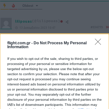
Oldest
lilipouas
(@lilipouas)
#556773
13 Δεκεμβρίου 2023 10:47
το Ισραήλ έχει χάσει την υποστήριξη κάθε ΑΝΘΡΩΠΟΥ εδώ και
καιρό… Και ναι, το μεγαλύτερο μέρος του κόσμου δεν το
flight.com.gr -
Do Not Process My Personal
Information
υποστηρίζει, μόνο κάτι ούγκανα ισλαμοφοβικά και όσοι έχουν
άμεσα συμφέροντα από τη χρηματοδότησή του…
If you wish to opt-out of the sale, sharing to third parties, or
Ο Νετανιάχου, κάτοχος βέβαια πυρηνικών, τα κατάφερε ( και,
processing of your personal or sensitive information for
όλως τυχαίως, ενώ στον πραγματικό εχθρό του Ισραήλ Ιράκ,
targeted advertising by us, please use the below opt-out
όπως και στο Ιράν, μια χαρά εμπόδισαν κάποτε να γίνουν
section to confirm your selection. Please note that after your
πυρηνικά εργοστάσια πολεμικά, στην Τουρκία αγρόν αγοράζουν,
opt-out request is processed you may continue seeing
άσχετα τι λένε στα λόγια μεταξύ τους ) να κάνει το Ισραήλ
interest-based ads based on personal information utilized by
απεχθές σε κάθε άνθρωπο που έχει ξεπεράσει το στάδιο του
us or personal information disclosed to third parties prior to
ξεπουπούλιαστου πλατώνυχου δίποδα. Βέβαια, αν δεν υπάρχει
your opt-out. You may separately opt-out of the further
disclosure of your personal information by third parties on the
τέτοια απέχθεια, ποιός ο λόγος για καθεστώτα; Και ο δικός μας
IAB’s list of downstream participants. This information may
για κει τραβάει, μην το ξεχνάμε – γιατί άραγε;