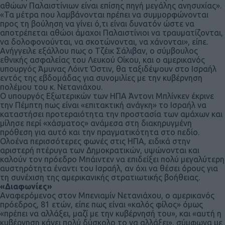
αθώων Παλαιστίνιων είναι επίσης πηγή μεγάλης ανησυχίας».
«Τα μέτρα που λαμβάνονται πρέπει να συμμορφώνονται
προς τη βούληση να γίνει ό,τι είναι δυνατόν ώστε να
αποτρέπεται αθώοι άμαχοι Παλαιστίνιοι να τραυματίζονται,
να δολοφονούνται, να σκοτώνονται, να χάνονται», είπε.
Ανήγγειλε εξάλλου πως ο Τζέικ Σάλιβαν, ο σύμβουλος
εθνικής ασφαλείας του Λευκού Οίκου, και ο αμερικανός
υπουργός Άμυνας Λόιντ Όστιν, θα ταξιδέψουν στο Ισραήλ
εντός της εβδομάδας για συνομιλίες με την κυβέρνηση
πολέμου του κ. Νετανιάχου.
Ο υπουργός Εξωτερικών των ΗΠΑ Άντονι Μπλίνκεν έκρινε
την Πέμπτη πως είναι «επιτακτική ανάγκη» το Ισραήλ να
καταστήσει προτεραιότητα την προστασία των αμάχων και
μίλησε περί «χάσματος» ανάμεσα στη διακηρυγμένη
πρόθεση για αυτό και την πραγματικότητα στο πεδίο.
Ολοένα περισσότερες φωνές στις ΗΠΑ, ειδικά στην
αριστερή πτέρυγα των Δημοκρατικών, υψώνονται και
καλούν τον πρόεδρο Μπάιντεν να επιδείξει πολύ μεγαλύτερη
αυστηρότητα έναντι του Ισραήλ, αν όχι να θέσει όρους για
τη συνέχιση της αμερικανικής στρατιωτικής βοήθειας.
«Διαφωνίες»
Αναφερόμενος στον Μπενιαμίν Νετανιάχου, ο αμερικανός
πρόεδρος, 81 ετών, είπε πως είναι «καλός φίλος» όμως
«πρέπει να αλλάξει, μαζί με την κυβέρνησή του», και «αυτή η
κυβέρνηση κάνει πολύ δύσκολο το να αλλάξει», σύμφωνα με