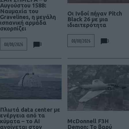
Αυγούστου 1588:
Ναυμαχία του
Οι Ινδοί πήγαν Pitch
Gravelines, η μεγάλη
Black 26 με μια
ισπανική αρμάδα
ιδιαιτερότητα
σκορπίζει
3
08/08/2026
0
08/08/2026
Πλωτά data center με
ενέργεια από τα
McDonnell F3H
κύματα – το AI
Demon: Το βαρύ
ανοίγεται στον