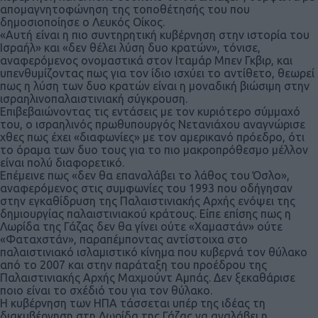
απομαγνητοφώνηση της τοποθέτησής του που
δημοσιοποίησε ο Λευκός Οίκος.
«Αυτή είναι η πιο συντηρητική κυβέρνηση στην ιστορία του
Ισραήλ» και «δεν θέλει λύση δυο κρατών», τόνισε,
αναφερόμενος ονομαστικά στον Ιταμάρ Μπεν Γκβιρ, και
υπενθυμίζοντας πως για τον ίδιο ισχύει το αντίθετο, θεωρεί
πως η λύση των δυο κρατών είναι η μοναδική βιώσιμη στην
ισραηλινοπαλαιστινιακή σύγκρουση.
Επιβεβαιώνοντας τις εντάσεις με τον κυριότερο σύμμαχό
του, ο ισραηλινός πρωθυπουργός Νετανιάχου αναγνώρισε
χθες πως έχει «διαφωνίες» με τον αμερικανό πρόεδρο, ότι
το όραμα των δυο τους για το πιο μακροπρόθεσμο μέλλον
είναι πολύ διαφορετικό.
Επέμεινε πως «δεν θα επαναλάβει το λάθος του Όσλο»,
αναφερόμενος στις συμφωνίες του 1993 που οδήγησαν
στην εγκαθίδρυση της Παλαιστινιακής Αρχής ενόψει της
δημιουργίας παλαιστινιακού κράτους. Είπε επίσης πως η
Λωρίδα της Γάζας δεν θα γίνει ούτε «Χαμαστάν» ούτε
«Φαταχστάν», παραπέμποντας αντίστοιχα στο
παλαιστινιακό ισλαμιστικό κίνημα που κυβερνά τον θύλακο
από το 2007 και στην παράταξη του προέδρου της
Παλαιστινιακής Αρχής Μαχμούντ Αμπάς. Δεν ξεκαθάρισε
ποιο είναι το σχέδιό του για τον θύλακο.
Η κυβέρνηση των ΗΠΑ τάσσεται υπέρ της ιδέας τη
διακυβέρνηση στη Λωρίδα της Γάζας να αναλάβει η