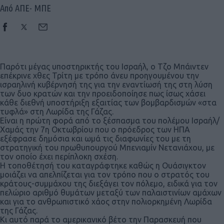
Από ΑΠΕ- ΜΠΕ
Παρότι μέγας υποστηρικτής του Ισραήλ, ο Τζο Μπάιντεν
επέκρινε χθες Τρίτη με τρόπο άνευ προηγουμένου την
ισραηλινή κυβέρνησή της για την εναντίωσή της στη λύση
των δυο κρατών και την προειδοποίησε πως ίσως χάσει
κάθε διεθνή υποστήριξη εξαιτίας των βομβαρδισμών «στα
τυφλά» στη Λωρίδα της Γάζας.
Είναι η πρώτη φορά από το ξέσπασμα του πολέμου Ισραήλ/
Χαμάς την 7η Οκτωβρίου που ο πρόεδρος των ΗΠΑ
εξέφρασε δημόσια και ωμά τις διαφωνίες του με τη
στρατηγική του πρωθυπουργού Μπενιαμίν Νετανιάχου, με
τον οποίο έχει περίπλοκη σχέση.
Η τοποθέτησή του καταγράφτηκε καθώς η Ουάσιγκτον
μοιάζει να απελπίζεται για τον τρόπο που ο στρατός του
κράτους-συμμάχου της διεξάγει τον πόλεμο, ειδικά για τον
πελώριο αριθμό θυμάτων μεταξύ των παλαιστινίων αμάχων
και για το ανθρωπιστικό χάος στην πολιορκημένη Λωρίδα
της Γάζας.
Κι αυτό παρά το αμερικανικό βέτο την Παρασκευή που