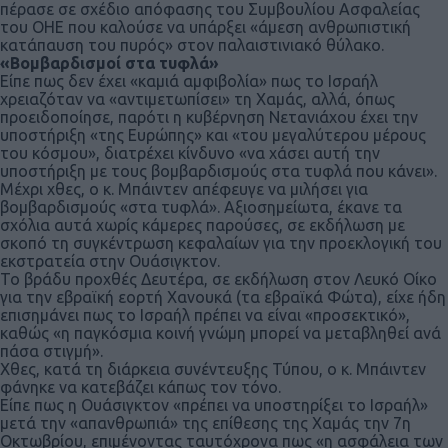
πέρασε σε σχέδιο απόφασης του Συμβουλίου Ασφαλείας
του ΟΗΕ που καλούσε να υπάρξει «άμεση ανθρωπιστική
κατάπαυση του πυρός» στον παλαιστινιακό θύλακο.
«Βομβαρδισμοί στα τυφλά»
Είπε πως δεν έχει «καμιά αμφιβολία» πως το Ισραήλ
χρειαζόταν να «αντιμετωπίσει» τη Χαμάς, αλλά, όπως
προειδοποίησε, παρότι η κυβέρνηση Νετανιάχου έχει την
υποστήριξη «της Ευρώπης» και «του μεγαλύτερου μέρους
του κόσμου», διατρέχει κίνδυνο «να χάσει αυτή την
υποστήριξη με τους βομβαρδισμούς στα τυφλά που κάνει».
Μέχρι χθες, ο κ. Μπάιντεν απέφευγε να μιλήσει για
βομβαρδισμούς «στα τυφλά». Αξιοσημείωτα, έκανε τα
σχόλια αυτά χωρίς κάμερες παρούσες, σε εκδήλωση με
σκοπό τη συγκέντρωση κεφαλαίων για την προεκλογική του
εκστρατεία στην Ουάσιγκτον.
Το βράδυ προχθές Δευτέρα, σε εκδήλωση στον Λευκό Οίκο
για την εβραϊκή εορτή Χανουκά (τα εβραϊκά Φώτα), είχε ήδη
επισημάνει πως το Ισραήλ πρέπει να είναι «προσεκτικό»,
καθώς «η παγκόσμια κοινή γνώμη μπορεί να μεταβληθεί ανά
πάσα στιγμή».
Χθες, κατά τη διάρκεια συνέντευξης Τύπου, ο κ. Μπάιντεν
φάνηκε να κατεβάζει κάπως τον τόνο.
Είπε πως η Ουάσιγκτον «πρέπει να υποστηρίξει το Ισραήλ»
μετά την «απανθρωπιά» της επίθεσης της Χαμάς την 7η
Οκτωβρίου, επιμένοντας ταυτόχρονα πως «η ασφάλεια των