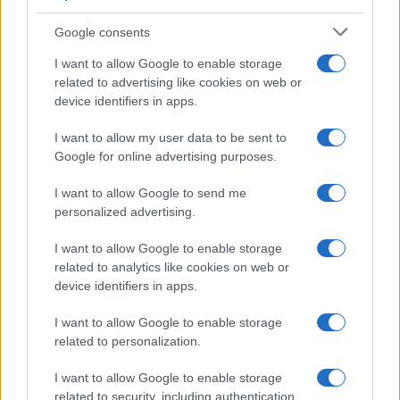
χειριστών του Spitfire, εκτός αν προορίζονται για αυτό χειριστές
Google consents
χωρίς καμία πτητική εμπειρία, άρα πρέπει να ξεκινούν από την
αρχική εκπαίδευση! Διαφορετικά και το T-6 μια χαρά εισαγωγικό
I want to allow Google to enable storage
εκπαιδευτικό είναι για το Spitfire. Αυτό έκανε άλλωστε κατά τον
related to advertising like cookies on web or
Β ΠΠ σε άλλες αεροπορίες και στην μικρή ταυτόχρονη υπηρεσία
device identifiers in apps.
των δύο τύπων στην ΕΒΑ.
I want to allow my user data to be sent to
Δεύτερο, ένα το έχουμε το Tiger Moth. Να συντηρηθεί σωστά και
Google for online advertising purposes.
να επανέλθει εξωτερικά σε άριστη κατάσταση είναι απόλυτα
επιθυμητό. Το νόημα να πρέπει να πετάει, με το μικρό αλλά
I want to allow Google to send me
υπαρκτό ρίσκο πιθανής απώλειας; Θέλουμε ένα μουσείο ΠΑ που
personalized advertising.
να περιέχει αντιπροσωπευτικό δείγμα από ιστορικά αεροσκάφη
και να προβάλει την ιστορία της αεροπορίας ή θέλουμε ένα
I want to allow Google to enable storage
related to analytics like cookies on web or
σμήνος ιστορικών αεροσκαφών για παρελάσεις; Επίσης αν
device identifiers in apps.
ανακατασκευαστεί, πόσο αυθεντικό θα είναι; Τα ξύλινα δομικά
στοιχεία και η υφασμάτινη επικάλυψη, είναι δυνατό να
I want to allow Google to enable storage
διατηρηθούν μετά από τόσα χρόνια που βρίσκονταν σε υπαίθρια
related to personalization.
έκθεση;
Προσοχή, δεν είμαι αντίθετος στην επαναφορά σε αξιόπλοη
I want to allow Google to enable storage
related to security, including authentication
κατάσταση ιστορικών αεροσκαφών.