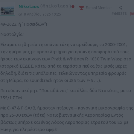
Nikolaos
(@nikolaos)
Famed Member
#665278
8 Απριλίου 2025 19:25
49-2622, ή “Ποσειδών”!
Νοσταλγία!
Είχαμε στη θητεία τη σπάνια τύχη να αρχίζουμε, το 2000-2001,
την ημέρα μας με προσκλητήριο για πρωινή αναφορά υπό τους
ήχους των εκκινούντων Pratt & Whitney R-1830 Twin Wasp στο
ιστορικό ΣΕΔΕΣ, κάτω από τα τεράστια πεύκα (τις μισές μέρες
δηλαδή, διότι τις υπόλοιπες, τελειώνοντας υπηρεσία φρουράς
στη Μίκρα, το soundtrack ήταν οι J85 των F-5 …).
Πετούσαν ακόμη ο “Ποσειδώνας” και άλλες δύο Ντακότες, με το
355/1 ΣΤΜ.
Με C-47 & F-5A/B, ήμασταν πτέρυγα – κανονική μικρογραφία της
προ 25-30 ετών (τότε) Νοτιοβιετναμικής Αεροπορίας! Εντός
βάσεως υπήρχε και ένας Λόχος Αεροπορίας Στρατού του ΕΣ με
Huey, για πληρέστερο εφφέ!