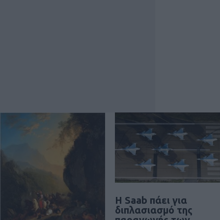
H Saab πάει για
διπλασιασμό της
παραγωγής των