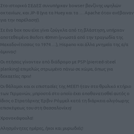
Στο ιστορικό ΣΕΔΕΣ συνυπήρχαν bowser βενζίνης υψηλών
οκτανίων, και JP-8 (για τα Huey και τα … Apache όταν ανέβαιναν
για την παρέλαση!).
Σε ένα box που είχε γίνει ζούγκλα από τη βλάστηση, υπήρχαν
αποτεθειμένα Bofors 40mm (γνωστά από την τραγωδία της
Μακεδονίτισσας το 1974 …), Hispano και άλλα μνημεία της α/α
άμυνας!
Οι πτήσεις γίνονταν από διάδρομο με PSP (pierced-steel
planking) επιμελώς στρωμένο πάνω σε χώμα, όπως για
δεκαετίες πριν!
Οι θάλαμοι και οι επιστασίες της ΜΕΕΠ ήταν στο θρυλικό κτήριο
των Γερμανών, μπροστά στο οποίο έχει αποθανατισθεί αυτός ο
ίδιος ο Στρατάρχης Έρβιν Ρόμμελ κατά τη διάρκεια ολιγόωρης
επισκέψεως του στη Θεσσαλονίκη!
Χρονοκάψουλα!
Αλησμόνητες ημέρες, ήχοι και μυρωδιές!