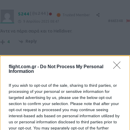
S244
(@s244)
Trusted Member
#665348
9 Απριλίου 2025 08:47
Άντε να πάρει σειρά και το Helldiver.
Reply
4
LAMBROS
(@lambros)
Active Member
flight.com.gr -
Do Not Process My Personal
#665390
9 Απριλίου 2025 12:43
Information
ΠΟΛΥ ΕΥΧΑΡΙΣΤΑ ΝΕΑ!
If you wish to opt-out of the sale, sharing to third parties, or
Κατι πρεπει να γινει και με τα Α/Φ που σαπιζουν -στη κυριολεξια-
processing of your personal or sensitive information for
στον υπαίθριο χωρο του Μουσειου,κυριως η πισω πλευρα ειναι
targeted advertising by us, please use the below opt-out
χαλια….ενα στέγαστρο εστω για προστασια απο τον Ηλιο και τη
section to confirm your selection. Please note that after your
opt-out request is processed you may continue seeing
βροχη θα ηταν σημαντικο βημα προς τη σωστη κατευθυνση.
interest-based ads based on personal information utilized by
Εστω και χωρις πλάγια κάλυψη,ας υπαρχει για αυτο προβλεψη
us or personal information disclosed to third parties prior to
για μετα.
your opt-out. You may separately opt-out of the further