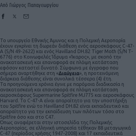
Από Γιώργος Παπαγεωργίου
Το υπουργείο Εθνικής Άμυνας και η Πολεμική Αεροπορία
έχουν εγκρίνει τη δωρεάν διάθεση ενός αεροσκάφους C-47-
A (S/N 49-2622) και ενός Havilland DH.82 Tiger Moth (S/N T-
6776) στο Κοινωφελές Ίδρυμα «Ίκαρος», με σκοπό την
ανακατασκευή και επαναφορά σε πλόιμη κατάσταση
εφόσον καταστεί δυνατό. Σύμφωνα με έγγραφο που
σήμερα αναρτήθηκε στη «
Διαύγεια
», η προτεινόμενη
διάρκεια διάθεσης είναι συνολικά τέσσερα (4) έτη.
Τα προηγούμενα χρόνια έγινε με παρόμοια διαδικασία η
ανακατασκευή και επαναφορά σε πλόιμη κατάσταση
αεροσκάφους Supermarine Spitfire MJ775 και αεροσκάφους
Harvard. Το C-47-A είναι απαραίτητο για την υποστήριξη
του Spitfire ενώ το Havilland DH.82 είναι εκπαιδευτικό και
απαραίτητο για την εκπαίδευση των πιλότων τόσο στο
Spitfire όσο και στο C47.
Όπως αναφέρεται στην ιστοσελίδα της Πολεμικής
Αεροπορίας, σε ελληνική υπηρεσία τέθηκαν 88 μεταγωγικά
C-47 (περίοδος χρήσης 1947-2008) και 17 εκπαιδευτικά