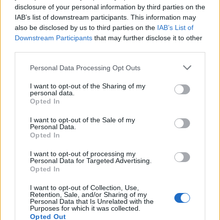
disclosure of your personal information by third parties on the
Reply
5
View Replies
(1)
IAB’s list of downstream participants. This information may
also be disclosed by us to third parties on the
IAB’s List of
Downstream Participants
that may further disclose it to other
Manolis
(@manolis)
Active Member
third parties.
#665606
10 Απριλίου 2025 13:21
Please note that this website/app uses one or more Google
Personal Data Processing Opt Outs
Ελπιζω oταν με το καλο ξαναπεταξει το C-47A, να βαφτει με τα
services and may gather and store information including but
χρωματα της θρυλικης αποστολης στην Κορεα!
not limited to your visit or usage behaviour. You may click to
I want to opt-out of the Sharing of my
personal data.
grant or deny consent to Google and its third-party tags to
https://bluewhitewings.com/c-47a-492622/
Opted In
use your data for below specified purposes in below Google
Reply
4
consent section.
I want to opt-out of the Sale of my
Personal Data.
Opted In
I want to opt-out of processing my
ilias1
(@ilias1)
Personal Data for Targeted Advertising.
#665802
11 Απριλίου 2025 12:05
Opted In
Μεγάλα και ευχάριστα νέα για την Dakota.
I want to opt-out of Collection, Use,
Δεν μπορώ να κατανοήσω όμως το νόημα επαναφοράς του
Retention, Sale, and/or Sharing of my
Personal Data that Is Unrelated with the
Tiger Moth.
Purposes for which it was collected.
Πρώτα γιατί δεν είναι απαραίτητο για την εκπαίδευση των
Opted Out