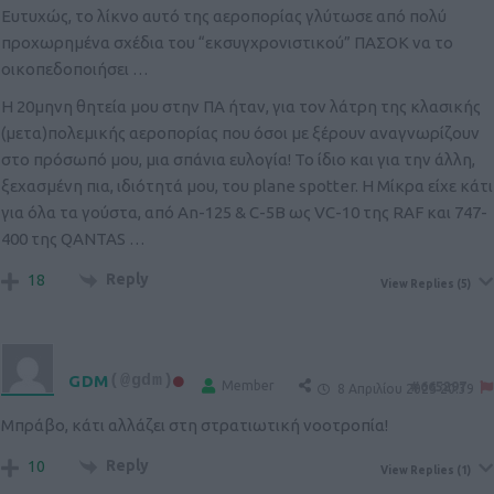
Ευτυχώς, το λίκνο αυτό της αεροπορίας γλύτωσε από πολύ
προχωρημένα σχέδια του “εκσυγχρονιστικού” ΠΑΣΟΚ να το
οικοπεδοποιήσει …
Η 20μηνη θητεία μου στην ΠΑ ήταν, για τον λάτρη της κλασικής
(μετα)πολεμικής αεροπορίας που όσοι με ξέρουν αναγνωρίζουν
στο πρόσωπό μου, μια σπάνια ευλογία! Το ίδιο και για την άλλη,
ξεχασμένη πια, ιδιότητά μου, του plane spotter. Η Μίκρα είχε κάτι
για όλα τα γούστα, από An-125 & C-5B ως VC-10 της RAF και 747-
400 της QANTAS …
Reply
18
View Replies
(5)
GDM
(@gdm)
Member
#665297
8 Απριλίου 2025 20:39
Μπράβο, κάτι αλλάζει στη στρατιωτική νοοτροπία!
Reply
10
View Replies
(1)