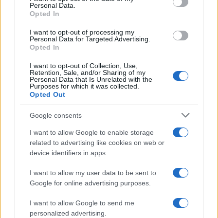
Personal Data.
Opted In
I want to opt-out of processing my
Litening: Η Αμερικανική Αεροπορία
Personal Data for Targeted Advertising.
Opted In
επενδύει σε ένα από τα πλέον
διαδεδομένα ατρακτίδια στοχοποίησης
I want to opt-out of Collection, Use,
Retention, Sale, and/or Sharing of my
Personal Data that Is Unrelated with the
Purposes for which it was collected.
19:20
Opted Out
Google consents
ΣΑΝ ΣΗΜΕΡΑ – 6 Αυγούστου 1777:
I want to allow Google to enable storage
Μάχη του Oriskany, μια ήττα με
related to advertising like cookies on web or
ινδιάνικο εμφύλιο
device identifiers in apps.
I want to allow my user data to be sent to
18:01
Google for online advertising purposes.
I want to allow Google to send me
personalized advertising.