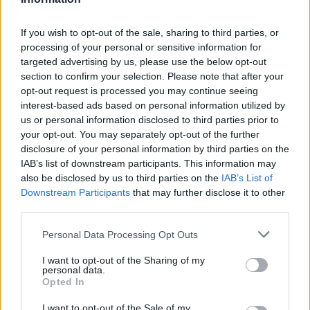
Ροή Ειδήσεων
If you wish to opt-out of the sale, sharing to third parties, or
processing of your personal or sensitive information for
targeted advertising by us, please use the below opt-out
section to confirm your selection. Please note that after your
opt-out request is processed you may continue seeing
ΣΑΝ ΣΗΜΕΡΑ – 6 Αυγούστου 1870:
interest-based ads based on personal information utilized by
Μάχες του Spicheren και του Wörth, ο
us or personal information disclosed to third parties prior to
γερμανικός στρατός διαλύει τους
your opt-out. You may separately opt-out of the further
Γάλλους
disclosure of your personal information by third parties on the
IAB’s list of downstream participants. This information may
also be disclosed by us to third parties on the
IAB’s List of
20:01
Downstream Participants
that may further disclose it to other
third parties.
Please note that this website/app uses one or more Google
Personal Data Processing Opt Outs
SNCASE SE.5000 Baroudeur: το γαλλικό
services and may gather and store information including but
μαχητικό που… ξέχασε τους τροχούς
not limited to your visit or usage behaviour. You may click to
I want to opt-out of the Sharing of my
προσγείωσης
personal data.
grant or deny consent to Google and its third-party tags to
Opted In
use your data for below specified purposes in below Google
consent section.
19:40
I want to opt-out of the Sale of my