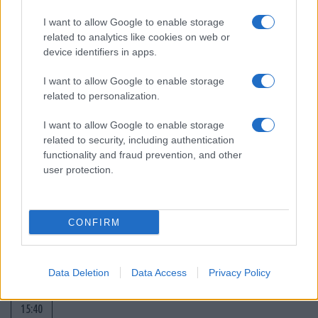
“Τυφλό” το ιρλανδικό κυβερνητικό
αεροσκάφος ή μια ακόμη ρήξη με το
I want to allow Google to enable storage
Ισραήλ;
related to analytics like cookies on web or
device identifiers in apps.
17:40
I want to allow Google to enable storage
related to personalization.
I want to allow Google to enable storage
Μόναχο: Ισόβια στον 25χρονο Αφγανό
related to security, including authentication
για τη φονική επίθεση σε διαδήλωση
functionality and fraud prevention, and other
user protection.
16:30
CONFIRM
Στην Ουκρανία ο Βρετανός υπουργός
Άμυνας για επιτάχυνση της στήριξης
Data Deletion
Data Access
Privacy Policy
15:40