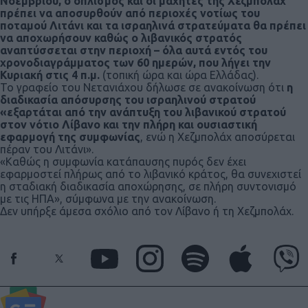
Νοεμβρίου, ο οπλισμός και οι μαχητές της Χεζμπολάχ
πρέπει να αποσυρθούν από περιοχές νοτίως του
ποταμού Λιτάνι και τα ισραηλινά στρατεύματα θα πρέπει
να αποχωρήσουν καθώς ο λιβανικός στρατός
αναπτύσσεται στην περιοχή – όλα αυτά εντός του
χρονοδιαγράμματος των 60 ημερών, που λήγει την
Κυριακή στις 4 π.μ.
(τοπική ώρα και ώρα Ελλάδας).
Το γραφείο του Νετανιάχου δήλωσε σε ανακοίνωση ότι
η
διαδικασία απόσυρσης του ισραηλινού στρατού
«εξαρτάται από την ανάπτυξη του λιβανικού στρατού
στον νότιο Λίβανο και την πλήρη και ουσιαστική
εφαρμογή της συμφωνίας
, ενώ η Χεζμπολάχ αποσύρεται
πέραν του Λιτάνι».
«Καθώς η συμφωνία κατάπαυσης πυρός δεν έχει
εφαρμοστεί πλήρως από το λιβανικό κράτος, θα συνεχιστεί
η σταδιακή διαδικασία αποχώρησης, σε πλήρη συντονισμό
με τις ΗΠΑ», σύμφωνα με την ανακοίνωση.
Δεν υπήρξε άμεσα σχόλιο από τον Λίβανο ή τη Χεζμπολάχ.