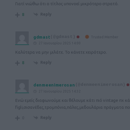
Γιατί νιώθω ότι ο τίτλος υπονοεί μικρότερο στρατό.
Reply
8
gdmast
(@gdmast)
Trusted Member
27 Ιανουαρίου 2025 14:00
Καλύτερα να μην μιλάτε. Το κάνετε χειρότερο.
Reply
8
denmeenimerosan
(@denmeenimerosan)
27 Ιανουαρίου 2025 14:32
Ενώ εμείς διαφωνούμε και θέλουμε κάτι πιό vintage πχ κάτ
figli,σισανέδες,τρομπόνια,πάλες,μεδουλάρια πράγματα π
Reply
0