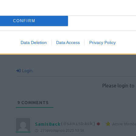
CONFIRM
Data Deletion
Data Access
Privacy Policy
Login
Please login t
9
COMMENTS
SamisBack
(@samisback)
Active Memb
27 Ιανουαρίου 2025 13:56