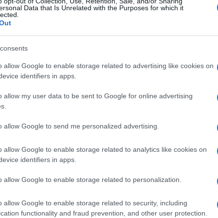
o opt-out of Collection, Use, Retention, Sale, and/or Sharing
ersonal Data that Is Unrelated with the Purposes for which it
lected.
Out
consents
Ακολουθήστε το
ΠΤΗΣΗ
στο
Google News
o allow Google to enable storage related to advertising like cookies on
και μάθετε πρώτοι όλες τις ειδήσεις.
evice identifiers in apps.
θρα που δημοσιεύονται στο flight.com.gr εκφράζουν τους σ
o allow my user data to be sent to Google for online advertising
ι απαραίτητα τον ιστότοπο. Απαγορεύεται η αναδημοσίευση 
s.
ση. Σε αντίθετη περίπτωση θα λαμβάνονται νομικά μέτρα. Ο 
ρεί το δικαίωμα ελέγχου των σχολίων, τα οποία εκφράζουν 
to allow Google to send me personalized advertising.
αφέα τους.
o allow Google to enable storage related to analytics like cookies on
evice identifiers in apps.
o allow Google to enable storage related to personalization.
o allow Google to enable storage related to security, including
cation functionality and fraud prevention, and other user protection.