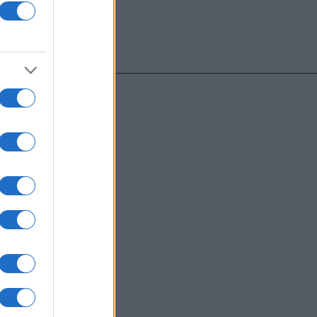
υντάκτες τους
χωρίς γραπτή
ιστότοπος
μόνο το