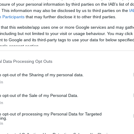
νομικών ειδικοτήτων, για παράδειγμα φαρμακοποιοί, νοσηλε
losure of your personal information by third parties on the IAB’s list of
κών καθηκόντων τους».
. This information may also be disclosed by us to third parties on the
IA
υτόν τον τρόπο, δίνεται η δυνατότητα και στο λοιπό υγειονο
Participants
that may further disclose it to other third parties.
εσε.
ερον», σημείωσε, «μειώνεται ο χρόνος διοίκησης των ιατρώ
 that this website/app uses one or more Google services and may gath
θησιολόγος, π.χ. να μετακινείται υποχρεωτικά σε ένα νησί, 
including but not limited to your visit or usage behaviour. You may click 
σοκομείο, για να ασκήσει διοίκηση. Πλέον, η άσκηση διοίκησ
 to Google and its third-party tags to use your data for below specifi
ς, θεσπίζεται η δυνατότητα διακλαδικής αξιοποίησης του υγ
λεσμα να παρατηρείται το παράδοξο φαινόμενο να διαθέτο
ogle consent section.
ύμε να τα αξιοποιήσουμε σε νοσοκομείο άλλου κλάδου», υπ
ρος τα επιστημονικά κίνητρα, μειώνεται ο χρόνος αναμονής 
l Data Processing Opt Outs
ένες κρίσιμες ειδικότητες μηδενίζεται. Τέλος, ως προς τα ο
τρατιωτικών ιατρών», τόνισε.
αφορά τα μέτρα που λαμβάνονται για την ενίσχυση των υγειο
o opt-out of the Sharing of my personal data.
ογιάννης είπε ότι υπάρχει «ένα σοβαρό ζήτημα υποστελέχ
In
ρόβλημα είναι εντονότερο στις παραμεθόριες περιοχές τ
 στα μικρά νησιά. Δεν περισσεύει προσωπικό στις Ένοπλ
o opt-out of the Sale of my Personal Data.
χών μας απέναντι στους συμπολίτες μας, ιδιαίτερα των ακρι
In
νομο αγαθό της εξειδικευμένης ιατρικής περίθαλψης», υπογρ
λος του υπουργείου Εθνικής Άμυνας σε αυτές τις περιοχές 
to opt-out of processing my Personal Data for Targeted
εων προς τους ακρίτες μας είναι σήμερα ιδιαίτερα εμφανής
ing.
ίδας υγείας αλλά και τη συνδρομή τους στη βελτίωση ζωτι
In
τροφών», κατέληξε ο κ. Κεφαλογιάννης.
 ΑΡΧΕΙΟΥ