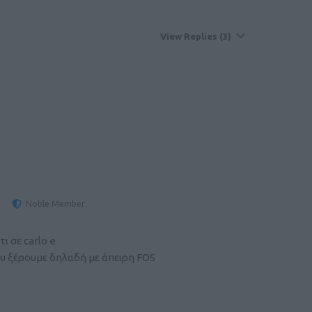
View Replies
(3)
Noble Member
ι σε carlo e
ου ξέρουμε δηλαδή με άπειρη FOS