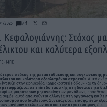
9
01/2025
. Κεφαλογιάννης: Στόχος μα
έλικτου και καλύτερα εξοπ
ΠΕ- ΜΠΕ
ύτερος στόχος της μεταστάθμευσης και συγχώνευσης μον
υέλικτου και καλύτερα εξοπλισμένου στρατού
». Αυτό ανέ
νέντευξη στην εφημερίδα «Δημοκρατική Ρόδου» και τη δημ
 μεταφράζεται σε επίπεδο τακτικής στη δυνατότητα διε
 κυρίως μικρότερων μηχανοκίνητων μονάδων
», πρόσθεσε.
να συμβεί αυτό
απαιτούνται αλλαγές στη οργάνωση και λει
ξοπλισμού που διαθέτουν. Συνεπάγεται, επίσης, έναν εξο
 των μονίμων στελεχών όσο και των στρατεύσιμων
, έτσι