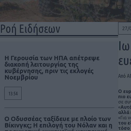
Ροή Ειδήσεων
27/
Ιω
ευ
Η Γερουσία των ΗΠΑ απέτρεψε
διακοπή λειτουργίας της
κυβέρνησης, πριν τις εκλογές
Από Α
Νοεμβρίου
Ο ευρ
13:54
πιο ε
σε συ
«
Αυτό
αλλά
Ο Οδυσσέας ταξίδευε με πλοίο των
«Για 
του ε
Βίκινγκς; Η επιλογή του Νόλαν και η
τόσο