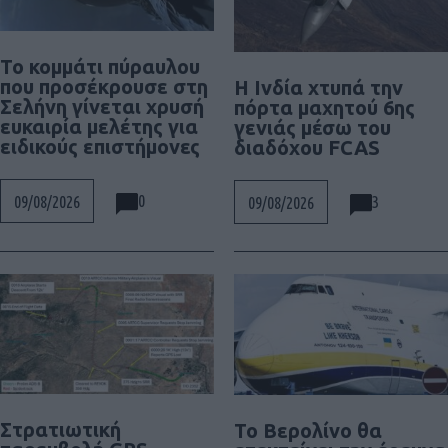
Το κομμάτι πύραυλου
που προσέκρουσε στη
Η Ινδία χτυπά την
Σελήνη γίνεται χρυσή
πόρτα μαχητού 6ης
ευκαιρία μελέτης για
γενιάς μέσω του
ειδικούς επιστήμονες
διαδόχου FCAS
0
09/08/2026
3
09/08/2026
Στρατιωτική
Το Βερολίνο θα