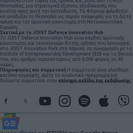
παρουσία στον τομέα της άμυνας και, μέσα από τη RIS3
Θεσσαλίας, μια στρατηγική έξυπνης εξειδίκευσης που
κινείται προς αυτή την κατεύθυνση. Το Φόρουμ φιλοδοξεί
να αναδείξει τη Θεσσαλία ως σημείο αναφοράς για τη διττή
χρήση και την αμυντική καινοτομία στη Νοτιοανατολική
Ευρώπη.
Σχετικά με το
JOIST Defence Innovation Hub
Το JOIST Defence Innovation Hub είναι κόμβος αμυντικής
καινοτομίας και τεχνολογιών διττής χρήσης που λειτουργεί
στο JOIST Innovation Park στη Λάρισα, σε συνεργασία με το
Institute of Entrepreneurship Development (iED) και το δίκτυό
του, που αριθμεί περισσότερους από 8.000 φορείς σε 40
χώρες.
Πληροφορίες και συμμετοχή
Η συμμετοχή είναι ελεύθερη
κατόπιν εγγραφής. Δείτε το αναλυτικό πρόγραμμα και
δηλώστε συμμετοχή στην
επίσημη σελίδα της εκδήλωσης
.