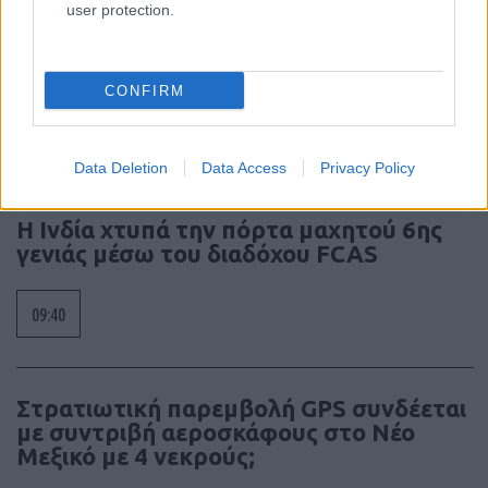
user protection.
Το κομμάτι πύραυλου που προσέκρουσε
στη Σελήνη γίνεται χρυσή ευκαιρία
μελέτης για ειδικούς επιστήμονες
CONFIRM
10:48
Data Deletion
Data Access
Privacy Policy
Η Ινδία χτυπά την πόρτα μαχητού 6ης
γενιάς μέσω του διαδόχου FCAS
09:40
Στρατιωτική παρεμβολή GPS συνδέεται
με συντριβή αεροσκάφους στο Νέο
Μεξικό με 4 νεκρούς;