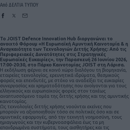
Από ΔΕΛΤΙΑ ΤΥΠΟΥ
Το
JOIST Defence Innovation Hub
διοργανώνει το
ανοιχτό Φόρουμ «Η Ευρωπαϊκή Αμυντική Καινοτομία & η
Αναγκαιότητα των Τεχνολογιών Διττής Χρήσης: Από τις
Περιφερειακές Δυνατότητες στις Στρατηγικές
Ευρωπαϊκές Ευκαιρίες», την Παρασκευή 26 Ιουνίου 2026,
17:00-20:30, στο Πάρκο Καινοτομίας
JOIST
στη Λάρισα.
Η εκδήλωση φέρνει σε κοινό χώρο διαλόγου τη βιομηχανία,
εταιρείες τεχνολογίας, ερευνητικά ιδρύματα, θεσμικούς
φορείς και επενδυτές, με στόχο να αναδείξει τις ευκαιρίες
συνεργασίας και χρηματοδότησης που ανοίγονται για τους
ελληνικούς και ευρωπαϊκούς φορείς στον ταχέως
αναπτυσσόμενο τομέα της διττής χρήσης και της αμυντικής
καινοτομίας.
Ως τεχνολογίες διττής χρήσης νοούνται εκείνες που
μπορούν να αξιοποιηθούν τόσο σε πολιτικές όσο και σε
αμυντικές εφαρμογές, από την τεχνητή νοημοσύνη, τους
ημιαγωγούς και την κυβερνοασφάλεια έως τα μη
επανδρωμένα συστήματα, τους αισθητήρες και τις