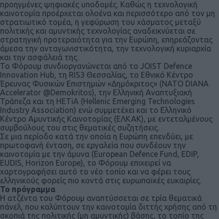
προηγμένες ψηφιακές υποδομές. Καθώς η τεχνολογική
καινοτομία προέρχεται ολοένα και περισσότερο από τον μη
στρατιωτικό τομέα, η γεφύρωση του χάσματος μεταξύ
πολιτικής και αμυντικής τεχνολογίας αναδεικνύεται σε
στρατηγική προτεραιότητα για την Ευρώπη, επηρεάζοντας
άμεσα την ανταγωνιστικότητα, την τεχνολογική κυριαρχία
και την ασφάλειά της.
Το Φόρουμ συνδιοργανώνεται από το JOIST Defence
Innovation Hub, τη RIS3 Θεσσαλίας, το Εθνικό Κέντρο
Έρευνας Φυσικών Επιστημών «Δημόκριτος» (NATO DIANA
Accelerator @Demokritos), την Ελληνική Αναπτυξιακή
Τράπεζα και τη HETiA (Hellenic Emerging Technologies
Industry Association) ενώ συμμετέχει και το Ελληνικό
Κέντρο Αμυντικής Καινοτομίας (ΕΛΚΑΚ), με εντεταλμένους
συμβούλους του στις θεματικές συζητήσεις.
Σε μια περίοδο κατά την οποία η Ευρώπη επενδύει, με
πρωτοφανή ένταση, σε εργαλεία που συνδέουν την
καινοτομία με την άμυνα (European Defence Fund, EDIP,
EUDIS, Horizon Europe), το Φόρουμ επιχειρεί να
χαρτογραφήσει αυτό το νέο τοπίο και να φέρει τους
ελληνικούς φορείς πιο κοντά στις ευρωπαϊκές ευκαιρίες.
Το πρόγραμμα
Η ατζέντα του Φόρουμ αναπτύσσεται σε τρία θεματικά
πάνελ, που καλύπτουν την καινοτομία διττής χρήσης από τη
σκοπιά της πολιτικής (μη αμυντικής) βάσης, το τοπίο της