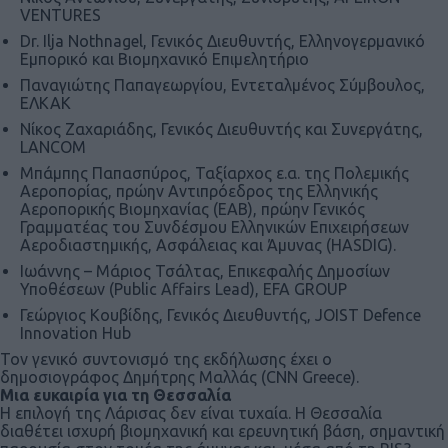
VENTURES
Dr. Ilja Nothnagel, Γενικός Διευθυντής, Ελληνογερμανικό
Εμπορικό και Βιομηχανικό Επιμελητήριο
Παναγιώτης Παπαγεωργίου, Εντεταλμένος Σύμβουλος,
ΕΛΚΑΚ
Νίκος Ζαχαριάδης, Γενικός Διευθυντής και Συνεργάτης,
LANCOM
Μπάμπης Παπασπύρος, Ταξίαρχος ε.α. της Πολεμικής
Αεροπορίας, πρώην Αντιπρόεδρος της Ελληνικής
Αεροπορικής Βιομηχανίας (ΕΑΒ), πρώην Γενικός
Γραμματέας του Συνδέσμου Ελληνικών Επιχειρήσεων
Αεροδιαστημικής, Ασφάλειας και Άμυνας (HASDIG).
Ιωάννης – Μάριος Τσάλτας, Επικεφαλής Δημοσίων
Υποθέσεων (Public Affairs Lead), EFA GROUP
Γεώργιος Κουβίδης, Γενικός Διευθυντής, JOIST Defence
Innovation Hub
Τον γενικό συντονισμό της εκδήλωσης έχει ο
δημοσιογράφος Δημήτρης Μαλλάς (CNN Greece).
Μια ευκαιρία για τη Θεσσαλία
Η επιλογή της Λάρισας δεν είναι τυχαία. Η Θεσσαλία
διαθέτει ισχυρή βιομηχανική και ερευνητική βάση, σημαντική