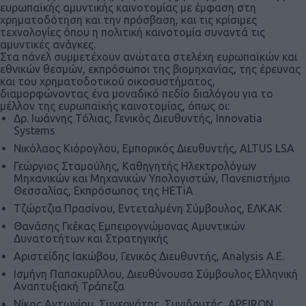
ευρωπαϊκής αμυντικής καινοτομίας με έμφαση στη
χρηματοδότηση και την πρόσβαση, και τις κρίσιμες
τεχνολογίες όπου η πολιτική καινοτομία συναντά τις
αμυντικές ανάγκες.
Στα πάνελ συμμετέχουν ανώτατα στελέχη ευρωπαϊκών και
εθνικών θεσμών, εκπρόσωποι της βιομηχανίας, της έρευνας
και του χρηματοδοτικού οικοσυστήματος,
διαμορφώνοντας ένα μοναδικό πεδίο διαλόγου για το
μέλλον της ευρωπαϊκής καινοτομίας, όπως οι:
Δρ. Ιωάννης Τόλιας, Γενικός Διευθυντής, Innovatia
Systems
Νικόλαος Κιόρογλου, Εμπορικός Διευθυντής, ALTUS LSA
Γεώργιος Σταμούλης, Καθηγητής Ηλεκτρολόγων
Μηχανικών και Μηχανικών Υπολογιστών, Πανεπιστήμιο
Θεσσαλίας, Εκπρόσωπος της HETiA
Tζώρτζια Πρασίνου, Εντεταλμένη Σύμβουλος, ΕΛΚΑΚ
Θανάσης Γκέκας Εμπειρογνώμονας Αμυντικών
Δυνατοτήτων και Στρατηγικής
Αριστείδης Ιακώβου, Γενικός Διευθυντής, Analysis Α.Ε.
Ισμήνη Παπακυρίλλου, Διευθύνουσα Σύμβουλος Ελληνική
Αναπτυξιακή Τράπεζα
Νίκος Αντωνίου, Συνεργάτης, Συνιδρυτής, APEIRON