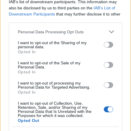
IAB’s list of downstream participants. This information may
also be disclosed by us to third parties on the
IAB’s List of
Downstream Participants
that may further disclose it to other
third parties.
Please note that this website/app uses one or more Google
Personal Data Processing Opt Outs
services and may gather and store information including but
Login
not limited to your visit or usage behaviour. You may click to
I want to opt-out of the Sharing of my
personal data.
grant or deny consent to Google and its third-party tags to
Opted In
Please login to comment
use your data for below specified purposes in below Google
consent section.
I want to opt-out of the Sale of my
Personal Data.
0
COMMENTS
Opted In
I want to opt-out of processing my
Personal Data for Targeted Advertising.
Opted In
I want to opt-out of Collection, Use,
Retention, Sale, and/or Sharing of my
Personal Data that Is Unrelated with the
Purposes for which it was collected.
Opted Out