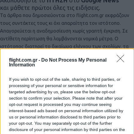
Ακολουθήστε το
ΠΤΗΣΗ
στο
Google News
και μάθετε πρώτοι όλες τις ειδήσεις.
Τα άρθρα που δημοσιεύονται στο flight.com.gr εκφράζουν
τους συντάκτες τους κι όχι απαραίτητα τον ιστότοπο.
Απαγορεύεται η αναδημοσίευση χωρίς γραπτή έγκριση. Σε
αντίθετη περίπτωση θα λαμβάνονται νομικά μέτρα. Ο
ιστότοπος διατηρεί το δικαίωμα ελέγχου των σχολίων, τα
οποία εκφράζουν μόνο το συγγραφέα τους.
flight.com.gr -
Do Not Process My Personal
Information
If you wish to opt-out of the sale, sharing to third parties, or
processing of your personal or sensitive information for
targeted advertising by us, please use the below opt-out
section to confirm your selection. Please note that after your
opt-out request is processed you may continue seeing
interest-based ads based on personal information utilized by
us or personal information disclosed to third parties prior to
your opt-out. You may separately opt-out of the further
disclosure of your personal information by third parties on the