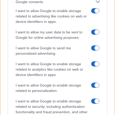
Ροή Ειδήσεων
Google consents
I want to allow Google to enable storage
related to advertising like cookies on web or
device identifiers in apps.
To Ιράν συζητά με το Ομάν για τα Στενά
του Ορμούζ αλλά παραμένει η απαίτηση
I want to allow my user data to be sent to
για αμερικανικές παραχωρήσεις
Google for online advertising purposes.
I want to allow Google to send me
11:42
personalized advertising.
I want to allow Google to enable storage
related to analytics like cookies on web or
Αναπτυξιακός νόμος: €150 εκατ. για την
device identifiers in apps.
Άμυνα, ποιοι ωφελούνται – ποιοί μένουν
εκτός
I want to allow Google to enable storage
related to personalization.
11:38
I want to allow Google to enable storage
related to security, including authentication
functionality and fraud prevention, and other