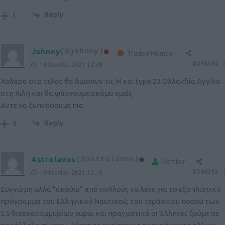
Reply
1
Johnny
(@johnny)
Trusted Member
#294384
10 Ιουνίου 2021 12:49
Χαλαρά στο τέλος θα δώσουν τις Μ και type 23 Ολλανδία Αγγλία
στη Χιλή και θα ψάχνουμε ακόμα εμείς.
Αντε να ξυπνήσουμε πια.
Reply
5
Astrolavos
(@astrolavos)
Member
#294392
10 Ιουνίου 2021 13:10
Συγνώμη αλλά “ακούω” από πολλούς να λένε για το εξοπλιστικό
πρόγραμμα του Ελληνικού Ναυτικού, του τεράστιου ποσού των
5,5 δισεκατομμυρίων ευρώ και πραγματικά οι Έλληνες ζούμε σε