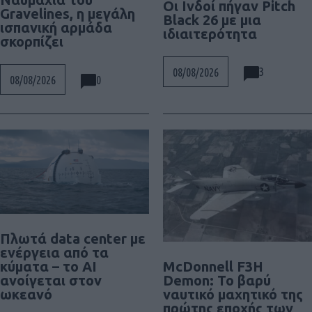
Οι Ινδοί πήγαν Pitch
Gravelines, η μεγάλη
Black 26 με μια
ισπανική αρμάδα
ιδιαιτερότητα
σκορπίζει
3
08/08/2026
0
08/08/2026
Πλωτά data center με
ενέργεια από τα
McDonnell F3H
κύματα – το AI
Demon: Το βαρύ
ανοίγεται στον
ναυτικό μαχητικό της
ωκεανό
πρώτης εποχής των