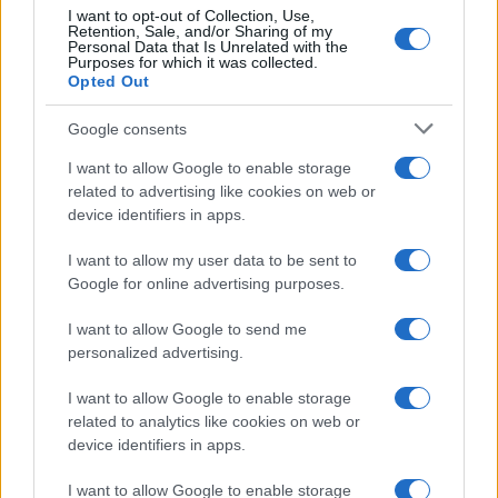
ισως ακομα και αυτο ειναι πολυ καλο για μας…
I want to opt-out of Collection, Use,
Retention, Sale, and/or Sharing of my
Personal Data that Is Unrelated with the
Reply
9
View Replies
(7)
Purposes for which it was collected.
Opted Out
Google consents
Stavrogin1
(@stavrogin1)
Active Member
#294433
10 Ιουνίου 2021 14:22
I want to allow Google to enable storage
related to advertising like cookies on web or
Iνδονησία
device identifiers in apps.
Έκταση: 14-15 φορές μεγαλύτερη της ελλάδας
πλυθισμός: 27 φορές περισσότεροι, ζωή να χουν
I want to allow my user data to be sent to
nominal gdp: 5-6 μεγαλύτερο πλούτο από την Ελλάδα.
Google for online advertising purposes.
θάλασσα: άπειρη
I want to allow Google to send me
πιθανοι μελλοντικοί αντίπαλοι: Κίνα
personalized advertising.
Με αυτα τα δεδομένα η προμήθεια 10-12 νέων πλοίων δεν είναι
κάτι το τρομερό. Δεν ειναι καλο παραδειγα για σύγκριση με την
I want to allow Google to enable storage
ελλάδα. Ως χώρα που αποτελειται εξ ολοκλήρου απο νησιά, ο
related to analytics like cookies on web or
έλεγχος της θάλασσας της είναι απαραίτητος για την ενότητα της
device identifiers in apps.
Reply
3
View Replies
(2)
I want to allow Google to enable storage