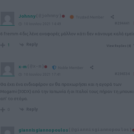
Johnny
(@johnny)
Trusted Member
#294441
10 Ιουνίου 2021 14:49
6 fremm 4 δις λένε αναφορές μάλλον κάτι δεν κάνουμε καλά εμείς
Reply
1
View Replies
(4)
x-m
(@x-m)
Noble Member
#294534
10 Ιουνίου 2021 17:41
Θα έχει ένα ενδιαφέρον αν θα προχωρήσει και η αγορά των
Mogami (30DX) από την Ιαπωνία ή οι Ιταλοί τους πήραν τη μπουκ
απ’ το στόμα.
Reply
0
giannisgiannopoulos
(@giannisgiannopoulos)