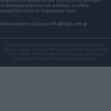
το δικαίωμα ελέγχου των σχολίων, τα οποία
εκφράζουν μόνο το συγγραφέα τους.
Επικοινωνήστε μαζί μας:
info@flight.com.gr
Το flight.com.gr ανήκει στην εταιρεία ΙΚΑΡΟΣ ΙΚΕ. Έδρα: Μεσογείων 321,
Χαλάνδρι · Εκδότης-Διευθυντής: Φαίδων Καραϊωσηφίδης · Αρχισυντάκτης:
Χρήστος Κτενάς · Υπεύθυνος Ύλης: Γιάννης Ρέκκας · Εμπορικά θέματα:
Χριστόφορος Χαντιώνας · Διοίκηση: Αριάδνη Καραϊωσηφίδη.