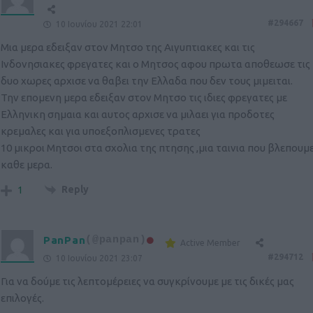
#294667
10 Ιουνίου 2021 22:01
Μια μερα εδειξαν στον Μητσο της Αιγυπτιακες και τις
Ινδονησιακες φρεγατες και ο Μητσος αφου πρωτα αποθεωσε τις
δυο χωρες αρχισε να θαβει την Ελλαδα που δεν τους μιμειται.
Την επομενη μερα εδειξαν στον Μητσο τις ιδιες φρεγατες με
Ελληνικη σημαια και αυτος αρχισε να μιλαει για προδοτες
κρεμαλες και για υποεξοπλισμενες τρατες
10 μικροι Μητσοι στα σχολια της πτησης ,μια ταινια που βλεπουμ
καθε μερα.
Reply
1
PanPan
(@panpan)
Active Member
#294712
10 Ιουνίου 2021 23:07
Για να δούμε τις λεπτομέρειες να συγκρίνουμε με τις δικές μας
επιλογές.