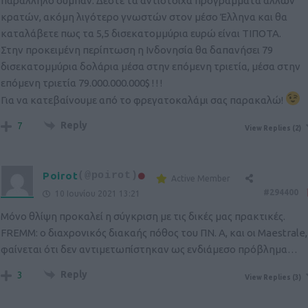
παράλληλο σύμπαν. Δέστε τα αντίστοιχα προγράμματα άλλων
κρατών, ακόμη λιγότερο γνωστών στον μέσο Έλληνα και θα
καταλάβετε πως τα 5,5 δισεκατομμύρια ευρώ είναι ΤΙΠΟΤΑ.
Στην προκειμένη περίπτωση η Ινδονησία θα δαπανήσει 79
δισεκατομμύρια δολάρια μέσα στην επόμενη τριετία, μέσα στην
επόμενη τριετία 79.000.000.000$ ! ! !
Για να κατεβαίνουμε από το φρεγατοκαλάμι σας παρακαλώ!
Reply
7
View Replies
(2)
Poirot
(@poirot)
Active Member
#294400
10 Ιουνίου 2021 13:21
Μόνο θλίψη προκαλεί η σύγκριση με τις δικές μας πρακτικές.
FREMM: ο διαχρονικός διακαής πόθος του ΠΝ. Α, και οι Maestrale,
φαίνεται ότι δεν αντιμετωπίστηκαν ως ενδιάμεσο πρόβλημα…
Reply
3
View Replies
(3)