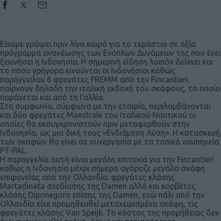
Είχαμε γράψει πριν λίγο καιρό για το τεράστιο σε αξία
πρόγραμμα ανανέωσης των Ενόπλων Δυνάμεων της που έχει
ξεκινήσει η Ινδονησία. Η σημερινή είδηση λοιπόν δείχνει και
το πόσο γρήγορα κινούνται οι Ινδονήσιοι καθώς
παρήγγειλαν 6 φρεγάτες FREMM από την Fincantieri,
παίρνουν δηλαδή την ιταλική εκδοχή του σκάφους, το οποίο
παράγεται και από τη Γαλλία.
Στη συμφωνία, σύμφωνα με την εταιρία, περιλαμβάνονται
και δύο φρεγάτες Maestrale του Ιταλικού Ναυτικού οι
οποίες θα εκσυγχρονιστούν πριν μεταφερθούν στην
Ινδονησία, ως μια δική τους «Ενδιάμεση Λύση». Η κατασκευή
των σκαφών θα γίνει σε συνεργασία με τα τοπικά ναυπηγεία
PT-PAL.
Η παραγγελία αυτή είναι μεγάλη επιτυχία για την Fincantieri
καθώς η Ινδονησία μέχρι σήμερα αγόραζε μεγάλα σκάφη
επιφανείας από την Ολλανδία: φρεγάτες κλάσης
Martadinata σχεδίασης της Damen αλλά και κορβέτες
κλάσης Diponegoro επίσης της Damen, ενώ πάλι από την
Ολλανδία είχε προμηθευθεί μεταχειρισμένα σκάφη, τις
φρεγάτες κλάσης Van Speijk. Το κόστος της προμήθειας δεν