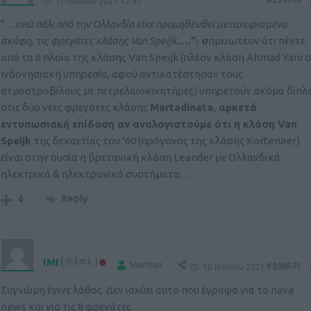
10 Ιουνίου 2021 12:41
“…
ενώ πάλι από την Ολλανδία είχε προμηθευθεί μεταχειρισμένα
σκάφη, τις φρεγάτες κλάσης Van Speijk
….”: σ
ημειωτέον ότι πέντε
από τα 6 πλοία της κλάσης Van Speijk (πλέον κλάση Ahmad Yani σ
Ινδονησιακή υπηρεσία, αφού αντικατέστησαν τους
ατμοστροβίλους με πετρελαιοκινητήρες) υπηρετούν ακόμα δίπλ
στις δύο νέες φρεγάτες κλάσης
Martadinata, αρκετά
εντυπωσιακή επίδοση αν αναλογιστούμε ότι η
κλάση Van
Speijk
της δεκαετίας του ’60 (πρόγονος της κλάσης Kortenaer)
είναι στην ουσία η βρετανική κλάση Leander με Ολλανδικά
ηλεκτρικά & ηλεκτρονικά συστήματα…
Reply
4
IMI
(@imi)
Member
#294381
10 Ιουνίου 2021 12:42
Συγνώμη έγινε λάθος. Δεν ισχύει αυτό που έγραψα για το nava
news και για τις 8 φρεγάτες.