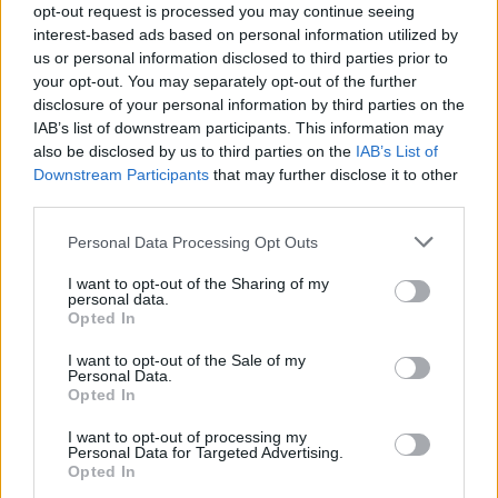
στο φασιστικο lockdown!!
opt-out request is processed you may continue seeing
Στη Ελλαδα δεν εισαι ‘αντρας’ αν δεν εχει κατεβει και σε 5 πορειες
interest-based ads based on personal information utilized by
αμα λαχει να ‘ουμ που ελεγε και ο μεγας Κλυνν. Πορειες για τι
us or personal information disclosed to third parties prior to
your opt-out. You may separately opt-out of the further
αραγε;
disclosure of your personal information by third parties on the
Ολα γινονται για μερικες χιλιαδες ψηφων και γιατι στην Ελλαδα
IAB’s list of downstream participants. This information may
κανεις δεν αγαπαει αυτον τον τοπο. Θελει μονο βραχυπροθεσμα
also be disclosed by us to third parties on the
IAB’s List of
να περασει καλα. Εγωισμος και καλοπεραση καλλιεργημενες στα
Downstream Participants
that may further disclose it to other
third parties.
χρυσα πρασινα χρονια του 80 και του 90 με τα λεφτα της ΕΟΚ.
Please note that this website/app uses one or more Google
Ρωτω, ασχοληθηκε ποτε η Ελληνικη ελιτ με το προβλημα της
Personal Data Processing Opt Outs
services and may gather and store information including but
παραγωγικοτητας, της βιομηχανιας, της υπογεννητικοτητας; Να
not limited to your visit or usage behaviour. You may click to
I want to opt-out of the Sharing of my
καταθεσει πλανο, να φωναξει τους προβληματισμους της, να
personal data.
grant or deny consent to Google and its third-party tags to
δωσει στο ποπολο να καταλαβει οτι ετσι οπως παμε Ελλαδα σε
Opted In
use your data for below specified purposes in below Google
100 χρονια δεν θα υπαρχει!
consent section.
I want to opt-out of the Sale of my
Personal Data.
Νομιζω η απαντηση ειναι το γνωστο ‘ασε μας ρε φιλε, μη μας
Opted In
πρηζεις με τις βλακειες σου’
I want to opt-out of processing my
Να επιστρεψω στην αγαπημενη μου φραση ‘100 χρονια μνημονια
Personal Data for Targeted Advertising.
Opted In
ρε’ ;