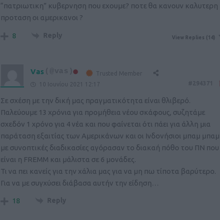
“πατριωτικη” κυβερνηση που εχουμε? ποτε θα κανουν καλυτερη
προταση οι αμερικανοι ?
Reply
8
View Replies
(14)
Vas
(@vas)
Trusted Member
#294371
10 Ιουνίου 2021 12:17
Σε σχέση με την δική μας πραγματικότητα είναι θλιβερό.
Παλεύουμε 13 χρόνια για προμήθεια νέου σκάφους, συζητάμε
σχεδόν 1 χρόνο για 4 νέα και που φαίνεται ότι πάει για άλλη μια
παράταση εξαιτίας των Αμερικάνων και οι Ινδονήσιοι μπαμ μπαμ
με συνοπτικές διαδικασίες αγόρασαν το διακαή πόθο του ΠΝ που
είναι η FREMM και μάλιστα σε 6 μονάδες.
Τι να πει κανείς για την χάλια μας για να μη πω τίποτα βαρύτερο.
Για να με συγχύσει διάβασα αυτήν την είδηση…
Reply
18