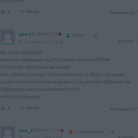
εξωτερικό.
Reply
2
View Replies
(2)
geo21
(@geo21)
Member
#294379
10 Ιουνίου 2021 12:40
Θα κάνω πρόβλεψη.
Μετά την απόρριψη της F110 σειρά παίρνει η FREMM.
Το γιατί δεν θέλει πολύ φαντασία.
Ένα κλάσης ανώτερο Πλοίο καπελώνει το Πλοίο της μαμάς
Lockheed. Οπότε πρέπει να φύγει απ τη μέση όσο βλέπουν την
κυβέρνηση ικανή να αποδεχτεί το hf2.
Απλά τα πράγματα.
Reply
5
View Replies
(7)
evo_ii
(@evo_ii)
Trusted Member
#294380