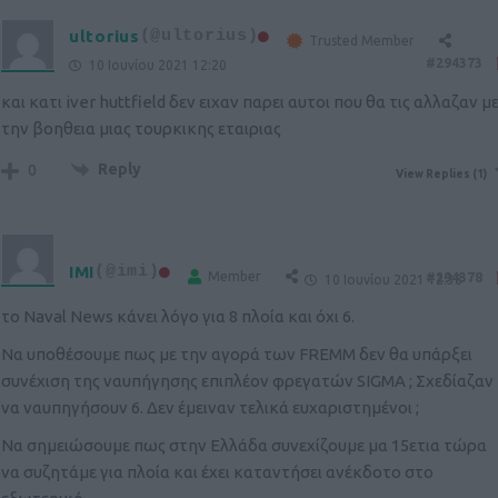
ultorius
(@ultorius)
Trusted Member
#294373
10 Ιουνίου 2021 12:20
και κατι iver huttfield δεν ειχαν παρει αυτοι που θα τις αλλαζαν μ
την βοηθεια μιας τουρκικης εταιριας
Reply
0
View Replies
(1)
IMI
(@imi)
Member
#294378
10 Ιουνίου 2021 12:38
το Naval News κάνει λόγο για 8 πλοία και όχι 6.
Να υποθέσουμε πως με την αγορά των FREMM δεν θα υπάρξει
συνέχιση της ναυπήγησης επιπλέον φρεγατών SIGMA ; Σχεδίαζαν
να ναυπηγήσουν 6. Δεν έμειναν τελικά ευχαριστημένοι ;
Να σημειώσουμε πως στην Ελλάδα συνεχίζουμε μα 15ετια τώρα
να συζητάμε για πλοία και έχει καταντήσει ανέκδοτο στο