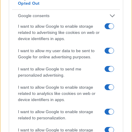
του Ατλαντικού, νουθέτησαν τους αδιάλλακτους εχθρούς
Opted Out
που έδιναν την εντύπωση ότι θα διέτασσαν πυρ υπέρ
βωμών και εστιών. Αραγε πόσο αντελήφθησαν οι
Google consents
εμπλεκόμενοι παράγοντες των Η.Π.Α., ότι τραβώντας λίγο
περισσότερο το σκοινί, ή μια ή η άλλη πλευρά μπορεί και να
I want to allow Google to enable storage
σπάσει; Πόση συναίσθηση έχουν οι αποκαλούμενοι
related to advertising like cookies on web or
πλανητάρχες του υψηλού κινδύνου των Βαλκανικών
device identifiers in apps.
πειραματισμών τους; Έτσι, όμως, είναι η ιστορική ροή. Ένα
-για να παραφράσουμε γνωστό απόφθεγμα του Φ. Έγκελς-
μπερδεμένο κουβάρι καταστάσεων, που όσο ξετυλίγεται
I want to allow my user data to be sent to
τόσο περιπλέκονται θελήσεις, σκοπιμότητες, κομπίνες,
Google for online advertising purposes.
ετερογονίες και άγνωστοι και δυσδιάκριτοι παράγοντες
στους ανθρώπους της εποχής αναφοράς, έτσι που όταν
I want to allow Google to send me
βλέπουν το αποτέλεσμα «τρίβουν τα μάτια» γιατί κανένας
personalized advertising.
τους δεν το θέλει.
Ο κακός ηθοποιός
Η χώρα μας, μια ακόμα φορά, αρνήθηκε να καταλάβει ότι
I want to allow Google to enable storage
δεν υπάρχει τρίτος δρόμος σε τέτοιες επικίνδυνες πολεμικές
related to analytics like cookies on web or
φαρσοκωμωδίες: Είτε διαμορφώνεις επιμελώς και
device identifiers in apps.
μακροχρόνια τις συνθήκες να μην ανέβεις ποτέ στο σανίδι,
αρνείσαι, δηλαδή, να παίξεις, ή… προσλαμβάνεις έναν καλό
I want to allow Google to enable storage
σκηνοθέτη για να σου διαλέξει ένα επωφελές έργο και να σε
related to personalization.
στήσει έτσι ώστε να παίξεις καλά τον ρόλο σου. Όσο και να
γίνονται προσπάθειες εξωραϊσμού ορισμένων πράγματων
δεν μπορεί να αποκρυφτεί το προφανές γεγονός ότι η
I want to allow Google to enable storage