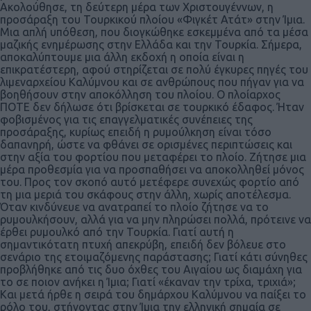
Ακολούθησε, τη δεύτερη μέρα των Χριστουγέννων, η
προσάραξη του Τουρκικού πλοίου «Φιγκέτ Ατάτ» στην Ίμια.
Μια απλή υπόθεση, που διογκώθηκε εσκεμμένα από τα μέσα
μαζικής ενημέρωσης στην Ελλάδα και την Τουρκία. Σήμερα,
αποκαλύπτουμε μια άλλη εκδοχή η οποία είναι η
επικρατέστερη, αφού στηρίζεται σε πολύ έγκυρες πηγές του
λιμεναρχείου Καλύμνου και σε ανθρώπους που πήγαν για να
βοηθήσουν στην αποκόλληση του πλοίου. Ο πλοίαρχος
ΠΟΤΕ δεν δήλωσε ότι βρίσκεται σε τουρκικό έδαφος. Ήταν
φοβισμένος για τις επαγγελματικές συνέπειες της
προσάραξης, κυρίως επειδή η ρυμούλκηση είναι τόσο
δαπανηρή, ώστε να φθάνει σε ορισμένες περιπτώσεις και
στην αξία του φορτίου που μεταφέρει το πλοίο. Ζήτησε μια
μέρα προθεσμία για να προσπαθήσει να αποκολληθεί μόνος
του. Προς τον σκοπό αυτό μετέφερε συνεχώς φορτίο από
τη μια μεριά του σκάφους στην άλλη, χωρίς αποτέλεσμα.
Όταν κινδύνευε να ανατραπεί το πλοίο ζήτησε να το
ρυμουλκήσουν, αλλά για να μην πληρώσει πολλά, πρότεινε να
έρθει ρυμουλκό από την Τουρκία. Γιατί αυτή η
σημαντικότατη πτυχή απεκρύβη, επειδή δεν βόλευε στο
σενάριο της ετοιμαζόμενης παράστασης; Γιατί κάτι σύνηθες
προβλήθηκε από τις δυο όχθες του Αιγαίου ως διαμάχη για
το σε ποιον ανήκει η Ίμια; Γιατί «έκαναν την τρίχα, τριχιά»;
Και μετά ήρθε η σειρά του δημάρχου Καλύμνου να παίξει το
ρόλο του, στήνοντας στην Ίμια την ελληνική σημαία σε