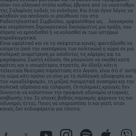
όλον τον ελληνικό στόλο καθώς έβγαινε από το ναύσταθμο
της Σαλαμίνας ουδείς το ενόχλησε. Και όταν έγινε λόγος να
κληθούν για απολογία οι υπεύθυνοί του στο
Ραδιοτηλεοπτικό Συμβούλιο, εμφανίσθηκε ως… λογοκρισία
και υπεράσπιση δημοκρατικού δικαιώματος μια πράξη, που
έπρεπε να εμποδισθεί ή να κολασθεί εκ των υστέρων
παραδειγματικά.
Είναι εφιαλτικό και να το σκέφτεται κανείς: φαντάζεσθε να
εσύρετο (από την ανεπάρκεια των πολιτικών) η χώρα σε μια
πολεμική αναμέτρηση με ασύδοτες τις κάμερες και τα
μικρόφωνα; Σωστή κόλαση. Θα μπορούσε να νικηθεί κατά
κράτος και ο ισχυρότερος στρατός. Αν έδειξε κάτι η
τελευταία θεατρική παράσταση στο Αιγαίο, είναι ότι σ’ αυτή
τη χώρα κάτι πρέπει να γίνει με τη συλλογική αδιαφορία και
τον «ωχαδελφισμό», τη μαζική πνευματική αναπηρία και την
πολιτική αδράνεια και τύλφωση. Οι πολεμικές κραυγές δεν
δύνανται να καλύπτουν την προφανή αδυναμία ιστορικής
επιβίωσής του. Σε εποχές βαθιάς παρακμής φέρνουν τις πιο
οδυνηρές ήττες. Ποιος να υπερασπίσει τι και γιατί, όταν
κανείς δεν ενδιαφέρεται για τίποτα;