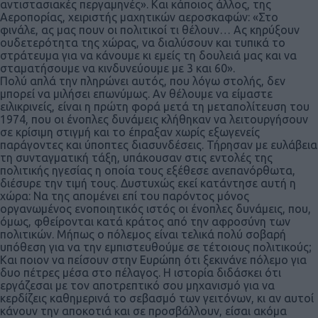
αντιστασιακές περγαμηνές». Και κάποιος άλλος, της
Αεροπορίας, χειριστής μαχητικών αεροσκαφών: «Στο
φινάλε, ας μας πουν οι πολιτικοί τι θέλουν… Ας κηρύξουν
ουδετερότητα της χώρας, να διαλύσουν και τυπικά το
στράτευμα για να κάνουμε κι εμείς τη δουλειά μας και να
σταματήσουμε να κινδυνεύουμε με 3 και 60».
Πολύ απλά την πληρώνει αυτός, που λόγω στολής, δεν
μπορεί να μιλήσει επωνύμως. Αν θέλουμε να είμαστε
ειλικρινείς, είναι η πρώτη φορά μετά τη μεταπολίτευση του
1974, που οι ένοπλες δυνάμεις κλήθηκαν να λειτουργήσουν
σε κρίσιμη στιγμή και το έπραξαν χωρίς εξωγενείς
παράγοντες και ύποπτες διασυνδέσεις. Τήρησαν με ευλάβεια
τη συνταγματική τάξη, υπάκουσαν στις εντολές της
πολιτικής ηγεσίας η οποία τους εξέθεσε ανεπανόρθωτα,
διέσυρε την τιμή τους. Δυστυχώς εκεί κατάντησε αυτή η
χώρα: Να της απομένει επί του παρόντος μόνος
οργανωμένος ενοποιητικός ιστός οι ένοπλες δυνάμεις, που,
όμως, φθείρονται κατά κράτος από την αφροσύνη των
πολιτικών. Μήπως ο πόλεμος είναι τελικά πολύ σοβαρή
υπόθεση για να την εμπιστευθούμε σε τέτοιους πολιτικούς;
Και ποιον να πείσουν στην Ευρώπη ότι ξεκινάνε πόλεμο για
δυο πέτρες μέσα στο πέλαγος. Η ιστορία διδάσκει ότι
εργάζεσαι με τον αποτρεπτικό σου μηχανισμό για να
κερδίζεις καθημερινά το σεβασμό των γειτόνων, κι αν αυτοί
κάνουν την αποκοτιά και σε προσβάλλουν, είσαι ακόμα