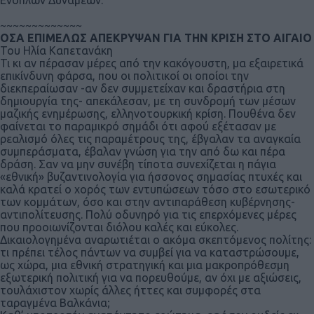
Ενόπλων Δυνάμεων.
~~~~~~~~~~~~~
ΟΣΑ ΕΠΙΜΕΛΩΣ ΑΠΕΚΡΥΨΑΝ ΓΙΑ ΤΗΝ ΚΡΙΣΗ ΣΤΟ ΑΙΓΑΙΟ
Του Ηλία Καπετανάκη
Τι κι αν πέρασαν μέρες από την κακόγουστη, μα εξαιρετικά
επικίνδυνη φάρσα, που οι πολιτικοί οι οποίοι την
διεκπεραίωσαν -αν δεν συμμετείχαν και δραστήρια στη
δημιουργία της- απεκάλεσαν, με τη συνδρομή των μέσων
μαζικής ενημέρωσης, ελληνοτουρκική κρίση. Πουθένα δεν
φαίνεται το παραμικρό σημάδι ότι αφού εξέτασαν με
ρεαλισμό όλες τις παραμέτρους της, έβγαλαν τα αναγκαία
συμπεράσματα, έβαλαν γνώση για την από δω και πέρα
δράση. Σαν να μην συνέβη τίποτα συνεχίζεται η πάγια
«εθνική» βυζαντινολογία για ήσσονος σημασίας πτυχές και
καλά κρατεί ο χορός των εντυπώσεων τόσο στο εσωτερικό
των κομμάτων, όσο και στην αντιπαράθεση κυβέρνησης-
αντιπολίτευσης. Πολύ οδυνηρό για τις επερχόμενες μέρες
που προοιωνίζονται διόλου καλές και εύκολες.
Δικαιολογημένα αναρωτιέται ο ακόμα σκεπτόμενος πολίτης:
τι πρέπει τέλος πάντων να συμβεί για να καταστρώσουμε,
ως χώρα, μια εθνική στρατηγική και μια μακροπρόθεσμη
εξωτερική πολιτική για να πορευθούμε, αν όχι με αξιώσεις,
τουλάχιστον χωρίς άλλες ήττες και συμφορές στα
ταραγμένα Βαλκάνια;