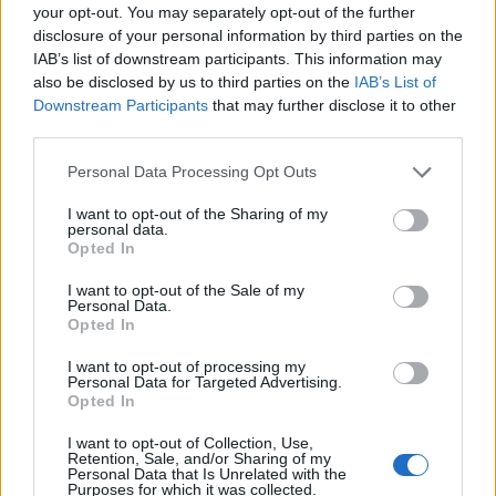
της κοινής γνώμης, αλλά και των πολιτικών της κάθε
your opt-out. You may separately opt-out of the further
πλευράς. Και σε πολλές άλλες ανάλογες περιπτώσεις ο ξένος
disclosure of your personal information by third parties on the
παράγοντας έχει κάνει… τονωντικές ενέσεις σε πολιτικά
IAB’s list of downstream participants. This information may
πρόσωπα και καταστάσεις.
also be disclosed by us to third parties on the
IAB’s List of
Είναι επίσης η επερχομένη προεκλογική περίοδος στη μόνη
πια υπερδύναμη, και οι δική της «μονομάχοι» ποντάρουν
Downstream Participants
that may further disclose it to other
αρκετά στις εξελίξεις στην ταραγμένη Βαλκανική. Είναι και οι
third parties.
επεκτατικές βλέψεις της Τουρκίας, που βρίσκουν εύφορο
έδαφος στη δική μας αμηχανία. Καλά όλα αυτά όσο, όμως,
Please note that this website/app uses one or more Google
Personal Data Processing Opt Outs
είναι υπό έλεγχο ή δεν ξεπερνιέται το κρίσιμο σημείο. Αν
services and may gather and store information including but
ξεφύγουν, εγκυμονούν μεγάλοι κίνδυνοι και δραματικές
not limited to your visit or usage behaviour. You may click to
I want to opt-out of the Sharing of my
ανεξέλεγκτες καταστάσεις. Το Βαλκανικό ισοζύγιο
personal data.
grant or deny consent to Google and its third-party tags to
επιβαρύνεται και από παραδοσιακές εθνικιστικές ψυχώσεις,
Opted In
use your data for below specified purposes in below Google
και πάλι εσχάτως αφυπνισθείσες. Φαντάζει αφελές σενάριο
επειδή δεν προβλήθηκε στα κανάλια; Το μεγαλύτερο
consent section.
I want to opt-out of the Sale of my
ελάττωμα αυτής της χώρας είναι τα τελευταία χρόνια η
Personal Data.
εξαφάνιση τη ιστορικής μνήμης, όχι της παλιότερης, αλλά
Opted In
της πρόσφατης. Τον ίδιο παρονομαστή, δηλαδή την
παγίωση κάποιων επιθυμητών, όχι κατ’ ανάγκη άμεσα
I want to opt-out of processing my
Personal Data for Targeted Advertising.
ορατών, τετελεσμένων είχαν όλες οι ελληνοτουρκικές
Opted In
κρίσεις της τελευταίας εικοσαετίας.
Ζητούμενο στην παρούσα είναι πόσο ξέφυγε η διάρκεια και
η πλοκή της θεατρικής παράστασης από τα χέρια των
I want to opt-out of Collection, Use,
Retention, Sale, and/or Sharing of my
ηθοποιών και του παραγωγού. Όχι πάντως αρκετά αφού,
Personal Data that Is Unrelated with the
μερικά μεταμεσονύχτια τηλεφωνήματα από την άλλη όχθη
Purposes for which it was collected.