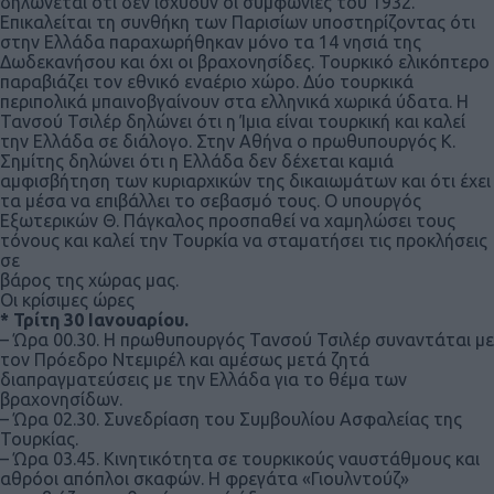
δηλώνεται ότι δεν ισχύουν οι συμφωνίες του 1932.
Επικαλείται τη συνθήκη των Παρισίων υποστηρίζοντας ότι
στην Ελλάδα παραχωρήθηκαν μόνο τα 14 νησιά της
Δωδεκανήσου και όχι οι βραχονησίδες. Τουρκικό ελικόπτερο
παραβιάζει τον εθνικό εναέριο χώρο. Δύο τουρκικά
περιπολικά μπαινοβγαίνουν στα ελληνικά χωρικά ύδατα. Η
Τανσού Τσιλέρ δηλώνει ότι η Ίμια είναι τουρκική και καλεί
την Ελλάδα σε διάλογο. Στην Αθήνα ο πρωθυπουργός Κ.
Σημίτης δηλώνει ότι η Ελλάδα δεν δέχεται καμιά
αμφισβήτηση των κυριαρχικών της δικαιωμάτων και ότι έχει
τα μέσα να επιβάλλει το σεβασμό τους. Ο υπουργός
Εξωτερικών Θ. Πάγκαλος προσπαθεί να χαμηλώσει τους
τόνους και καλεί την Τουρκία να σταματήσει τις προκλήσεις
σε
βάρος της χώρας μας.
Οι κρίσιμες ώρες
* Τρίτη 30 Ιανουαρίου.
– Ώρα 00.30. Η πρωθυπουργός Τανσού Τσιλέρ συναντάται με
τον Πρόεδρο Ντεμιρέλ και αμέσως μετά ζητά
διαπραγματεύσεις με την Ελλάδα για το θέμα των
βραχονησίδων.
– Ώρα 02.30. Συνεδρίαση του Συμβουλίου Ασφαλείας της
Τουρκίας.
– Ώρα 03.45. Κινητικότητα σε τουρκικούς ναυστάθμους και
αθρόοι απόπλοι σκαφών. Η φρεγάτα «Γιουλντούζ»