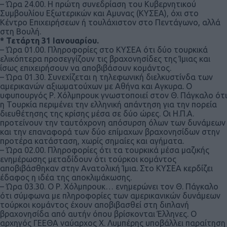
– Ώρα 24.00. Η πρώτη συνεδρίαση του Κυβερνητικού
Συμβουλίου Εξωτερικών και Αμυνας (ΚΥΣΕΑ), όχι στο
Κέντρο Επιχειρήσεων ή τουλάχιστον στο Πεντάγωνο, αλλά
στη Βουλή.
* Τετάρτη 31 Ιανουαρίου.
– Ώρα 01.00. Πληροφορίες στο ΚΥΣΕΑ ότι δύο τουρκικά
ελικόπτερα προσεγγίζουν τις βραχονησίδες της Ίμιας και
ίσως επιχειρήσουν να αποβιβάσουν κομάντος.
– Ώρα 01.30. Συνεχίζεται η τηλεφωνική διελκυστίνδα των
αμερικανών αξιωματούχων με Αθήνα και Αγκυρα. Ο
υφυπουργός Ρ. Χόλμπρουκ γνωστοποιεί στον Θ. Πάγκαλο ότι
η Τουρκία περιμένει την ελληνική απάντηση για την πορεία
διευθέτησης της κρίσης μέσα σε δύο ώρες. Οι Η.Π.Α.
προτείνουν την ταυτόχρονη απόσυρση όλων των δυνάμεων
και την επαναφορά των δύο επίμαχων βραχονησίδων στην
προτέρα κατάσταση, χωρίς σημαίες και αγήματα.
– Ώρα 02.00. Πληροφορίες ότι τα τουρκικά μέσα μαζικής
ενημέρωσης μεταδίδουν ότι τούρκοι κομάντος
αποβιβάσθηκαν στην Ανατολική Ίμια. Στο ΚΥΣΕΑ κερδίζει
έδαφος η ιδέα της αποκλιμάκωσης.
– Ώρα 03.30. Ο Ρ. Χόλμπρουκ… ενημερώνει τον Θ. Πάγκαλο
ότι σύμφωνα με πληροφορίες των αμερικανικών δυνάμεων
τούρκοι κομάντος έχουν αποβιβασθεί στη διπλανή
βραχονησίδα από αυτήν όπου βρίσκονται Έλληνες. Ο
αρχηγός ΓΕΕΘΑ ναύαρχος Χ. Λυμπέρης υποβάλλει παραίτηση