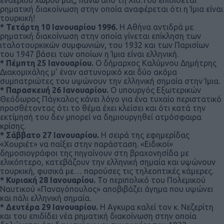
εναέριου χώρου μας, πάνω από τη Χίο.Του επιδίδεται
ρηματική διακοίνωση στην οποία αναφέρεται ότι η Ίμια είναι
τουρκική!
* Τετάρτη 10 Ιανουαρίου 1996.
Η Αθήνα αντιδρά με
ρηματική διακοίνωση στην οποία γίνεται επίκληση των
ιταλοτουρκικών συμφωνιών, του 1932 και των Παρισίων
του 1947 βάσει των οποίων η Ίμια είναι ελληνική.
* Πέμπτη 25 Ιανουαρίου.
Ο δήμαρχος Καλύμνου Δημήτρης
Διακομιχάλης μ’ έναν αστυνομικό και δύο ακόμα
συμπατριώτες του υψώνουν την ελληνική σημαία στην Ίμια.
* Παρασκευή 26 Ιανουαρίου.
Ο υπουργός Εξωτερικών
Θεόδωρος Πάγκαλος κάνει λόγο για ένα τυχαίο περιστατικό
προσθέτοντας ότι το θέμα έχει κλείσει και ότι κατά την
εκτίμησή του δεν μπορεί να δημιουργηθεί ατμόσφαιρα
κρίσης.
* Σάββατο 27 Ιανουαρίου.
Η σειρά της εφημερίδας
«Χουριέτ» να παίξει στην παράσταση. «Ειδικοί»
δημοσιογράφοι της πηγαίνουν στη βραχονησίδα με
ελικόπτερο, κατεβάζουν την ελληνική σημαία και υψώνουν
τουρκική, φυσικά με… παρούσες τις τηλεοπτικές κάμερες.
* Κυριακή 28 Ιανουαρίου.
Το περιπολικό του Πολεμικού
Ναυτικού «Παναγόπουλος» αποβιβάζει άγημα που υψώνει
και πάλι ελληνική σημαία.
* Δευτέρα 29 Ιανουαρίου.
Η Αγκυρα καλεί τον κ. Νεζερίτη
και του επιδίδει νέα ρηματική διακοίνωση στην οποία