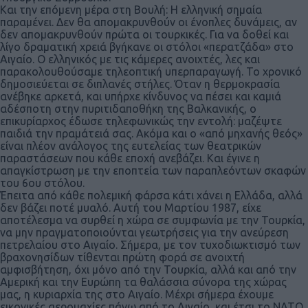
Και την επόμενη μέρα στη Βουλή: Η ελληνική σημαία
παραμένει. Δεν θα απομακρυνθούν οι ένοπλες δυνάμεις, αν
δεν απομακρυνθούν πρώτα οι τουρκικές. Για να δοθεί και
λίγο δραματική χρειά βγήκανε οι στόλοι «περατζάδα» στο
Αιγαίο. Ο ελληνικός με τις κάμερες ανοιχτές, λες και
παρακολουθούσαμε τηλεοπτική υπερπαραγωγή. Το χρονικό
δημοσιεύεται σε διπλανές στήλες. Όταν η θερμοκρασία
ανέβηκε αρκετά, και υπήρχε κίνδυνος να πέσει και καμιά
αδέσποτη στην πυριτιδαποθήκη της Βαλκανικής, ο
επικυρίαρχος έδωσε τηλεφωνικώς την εντολή: μαζέψτε
παιδιά την πραμάτειά σας. Ακόμα και ο «από μηχανής θεός»
είναι πλέον ανάλογος της ευτελείας των θεατρικών
παραστάσεων που κάθε εποχή ανεβάζει. Και έγινε η
απαγκίστρωση με την εποπτεία των παραπλεόντων σκαφών
του 6ου στόλου.
Έπειτα από κάθε πολεμική φάρσα κάτι χάνει η Ελλάδα, αλλά
δεν βάζει ποτέ μυαλό. Αυτή του Μαρτίου 1987, είχε
αποτέλεσμα να συρθεί η χώρα σε συμφωνία με την Τουρκία,
να μην πραγματοποιούνται γεωτρήσεις για την ανεύρεση
πετρελαίου στο Αιγαίο. Σήμερα, με τον τυχοδιωκτισμό των
βραχονησίδων τίθενται πρώτη φορά σε ανοιχτή
αμφισβήτηση, όχι μόνο από την Τουρκία, αλλά και από την
Αμερική και την Ευρώπη τα θαλάσσια σύνορα της χώρας
μας, η κυριαρχία της στο Αιγαίο. Μέχρι σήμερα έχουμε
εικονικές αερομαχίες πάνω από το Αιγαίο, και έτσι το ΝΑΤΟ