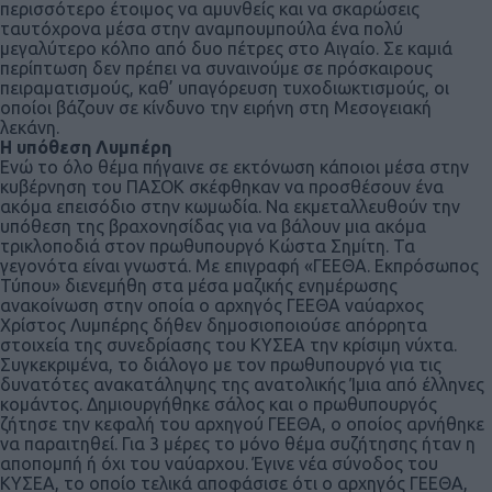
περισσότερο έτοιμος να αμυνθείς και να σκαρώσεις
ταυτόχρονα μέσα στην αναμπουμπούλα ένα πολύ
μεγαλύτερο κόλπο από δυο πέτρες στο Αιγαίο. Σε καμιά
περίπτωση δεν πρέπει να συναινούμε σε πρόσκαιρους
πειραματισμούς, καθ’ υπαγόρευση τυχοδιωκτισμούς, οι
οποίοι βάζουν σε κίνδυνο την ειρήνη στη Μεσογειακή
λεκάνη.
Η υπόθεση Λυμπέρη
Ενώ το όλο θέμα πήγαινε σε εκτόνωση κάποιοι μέσα στην
κυβέρνηση του ΠΑΣΟΚ σκέφθηκαν να προσθέσουν ένα
ακόμα επεισόδιο στην κωμωδία. Να εκμεταλλευθούν την
υπόθεση της βραχονησίδας για να βάλουν μια ακόμα
τρικλοποδιά στον πρωθυπουργό Κώστα Σημίτη. Τα
γεγονότα είναι γνωστά. Με επιγραφή «ΓΕΕΘΑ. Εκπρόσωπος
Τύπου» διενεμήθη στα μέσα μαζικής ενημέρωσης
ανακοίνωση στην οποία ο αρχηγός ΓΕΕΘΑ ναύαρχος
Χρίστος Λυμπέρης δήθεν δημοσιοποιούσε απόρρητα
στοιχεία της συνεδρίασης του ΚΥΣΕΑ την κρίσιμη νύχτα.
Συγκεκριμένα, το διάλογο με τον πρωθυπουργό για τις
δυνατότες ανακατάληψης της ανατολικής Ίμια από έλληνες
κομάντος. Δημιουργήθηκε σάλος και ο πρωθυπουργός
ζήτησε την κεφαλή του αρχηγού ΓΕΕΘΑ, ο οποίος αρνήθηκε
να παραιτηθεί. Για 3 μέρες το μόνο θέμα συζήτησης ήταν η
αποπομπή ή όχι του ναύαρχου. Έγινε νέα σύνοδος του
ΚΥΣΕΑ, το οποίο τελικά αποφάσισε ότι ο αρχηγός ΓΕΕΘΑ,