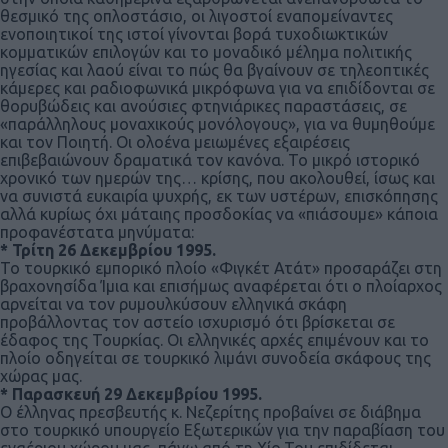
θεσμικό της οπλοστάσιο, οι λιγοστοί εναπομείναντες
ενοποιητικοί της ιστοί γίνονται βορά τυχοδιωκτικών
κομματικών επιλογών και το μοναδικό μέλημα πολιτικής
ηγεσίας και λαού είναι το πώς θα βγαίνουν σε τηλεοπτικές
κάμερες και ραδιοφωνικά μικρόφωνα για να επιδίδονται σε
θορυβώδεις και ανούσιες φτηνιάρικες παραστάσεις, σε
«παράλληλους μοναχικούς μονόλογους», για να θυμηθούμε
και τον Ποιητή. Οι ολοένα μειωμένες εξαιρέσεις
επιβεβαιώνουν δραματικά τον κανόνα. Το μικρό ιστορικό
χρονικό των ημερών της… κρίσης, που ακολουθεί, ίσως και
να συνιστά ευκαιρία ψυχρής, εκ των υστέρων, επισκόπησης
αλλά κυρίως όχι μάταιης προσδοκίας να «πιάσουμε» κάποια
προφανέστατα μηνύματα:
* Τρίτη 26 Δεκεμβρίου 1995.
Το τουρκικό εμπορικό πλοίο «Φιγκέτ Ατάτ» προσαράζει στη
βραχονησίδα Ίμια και επισήμως αναφέρεται ότι ο πλοίαρχος
αρνείται να τον ρυμουλκύσουν ελληνικά σκάφη
προβάλλοντας τον αστείο ισχυρισμό ότι βρίσκεται σε
έδαφος της Τουρκίας. Οι ελληνικές αρχές επιμένουν και το
πλοίο οδηγείται σε τουρκικό λιμάνι συνοδεία σκάφους της
χώρας μας.
* Παρασκευή 29 Δεκεμβρίου 1995.
Ο έλληνας πρεσβευτής κ. Νεζερίτης προβαίνει σε διάβημα
στο τουρκικό υπουργείο Εξωτερικών για την παραβίαση του