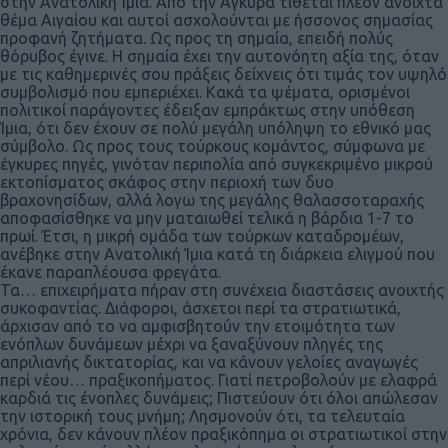
στην Ανατολική Ίμια. Από την Αγκυρα τίθεται πλέον ανοιχτά
θέμα Αιγαίου και αυτοί ασχολούνται με ήσσονος σημασίας
προφανή ζητήματα. Ως προς τη σημαία, επειδή πολύς
θόρυβος έγινε. Η σημαία έχει την αυτονόητη αξία της, όταν
με τις καθημερινές σου πράξεις δείχνεις ότι τιμάς τον υψηλό
συμβολισμό που εμπεριέχει. Κακά τα ψέματα, ορισμένοι
πολιτικοί παράγοντες έδειξαν εμπράκτως στην υπόθεση
Ίμια, ότι δεν έχουν σε πολύ μεγάλη υπόληψη το εθνικό μας
σύμβολο. Ως προς τους τούρκους κομάντος, σύμφωνα με
έγκυρες πηγές, γινόταν περιπολία από συγκεκριμένο μικρού
εκτοπίσματος σκάφος στην περιοχή των δυο
βραχονησίδων, αλλά λογω της μεγάλης θαλασσοταραχής
αποφασίσθηκε να μην ματαιωθεί τελικά η βάρδια 1-7 το
πρωί. Έτσι, η μικρή ομάδα των τούρκων καταδρομέων,
ανέβηκε στην Ανατολική Ίμια κατά τη διάρκεια ελιγμού που
έκανε παραπλέουσα φρεγάτα.
Τα… επιχειρήματα πήραν στη συνέχεια διαστάσεις ανοιχτής
συκοφαντίας. Διάφοροι, άσχετοι περί τα στρατιωτικά,
άρχισαν από το να αμφισβητούν την ετοιμότητα των
ενόπλων δυνάμεων μέχρι να ξαναξύνουν πληγές της
απριλιανής δικτατορίας, και να κάνουν γελοίες αναγωγές
περί νέου… πραξικοπήματος. Γιατί πετροβολούν με ελαφρά
καρδιά τις ένοπλες δυνάμεις; Πιστεύουν ότι όλοι απώλεσαν
την ιστορική τους μνήμη; Λησμονούν ότι, τα τελευταία
χρόνια, δεν κάνουν πλέον πραξικόπημα οι στρατιωτικοί στην