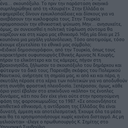
ένα… σκουπόξυλο. Το πριν την παράσταση σκηνικό
συμπληρώθηκε από τη «Χουριέτ». Στην Ελλάδα οι
εφημερίδες δίνουν εγκυκλοπαίδειες και δίσκους για να
ανεβάσουν την κυκλοφορία τους. Στην Τουρκία
χρηιμοποιούν την εθνικιστική ψύχωση. Μην… ανησυχείτε,
όμως, αν συνεχισθεί η πολιτική τύφλωση σύντομα θα
χαρίζουν και στη χώρα μας εθνικισμό. Ήδη μία δίνει με 25
κουπόνια μια μεγάλη γαλανόλευκη. Τόσο αποτιμούμε, τόσο
έχουμε εξευτελίσει το εθνικό μας σύμβολο;
«Ειδικοί δημοσιογράφοι», από την Τουρκία, όπως τους
χαρακτήρισε ουφυπουργός Εθνικής Αμυνας Ν. Κουρής,
πήραν το ελικόπτερο και τις κάμερες, πήγαν στη
βραχονησίδα, ξήλωσαν το σκουπόξυλο του δημάρχου και
φύτεψαν το δικό τους. Παρενέβη σκάφος του Πολεμικού
Ναυτικού, ανήρτησε τη σημαία μας, κι από κει και πέρα, η
σκυτάλη πέρασε στα χέρια των πολιτικών για να αποδυθούν
στη συνήθη φραστική πλειοδοσία. Ξεπέρασαν, όμως, κάθε
όριο γιατί έβαλαν στο επικίνδυνο «κόλπο» τις ένοπλες
δυνάμεις, κάτι που δεν είχε γίνει ούτε στην προηγούμενη
φάση της φαρσοκωμωδίας το 1987. «Σε οποιονδήποτε
επιθετικό εθνικισμό, η αντίδραση της Ελλάδας θα είναι
δυνατή, έμμεση και αποτελεσματική. Έχουμε όλα τα μέσα
και θα τα χρησιμοποιήσουμε χωρίς κανένα δισταγμό. Ας μη
γελιούνται» -έλεγε ο πρωθυπουργός Κ. Σημίτης στο
Υπουργικό Συμβούλιο.