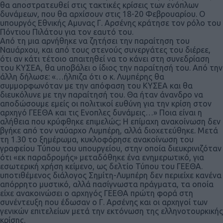
θα αποστρατευθεί στις τακτικές κρίσεις των ενόπλων
δυνάμεων, που θα αρχίσουν στις 18-20 Φεβρουαρίου. Ο
υπουργός Εθνικής Αμυνας Γ. Αρσένης κράτησε τον ρόλο του
Πόντιου Πιλάτου για τον εαυτό του.
Από τη μια αρνήθηκε να ζητήσει την παραίτηση του
Ναυάρχου, και από τους στενούς συνεργάτες του διέρεε,
ότι αν κάτι τέτοιο απαιτηθεί να το κάνει στη συνεδρίαση
του ΚΥΣΕΑ, θα υποβάλει ο ίδιος την παραίτησή του. Από την
άλλη δήλωσε: «…ήλπιζα ότι ο κ. Λυμπέρης θα
συμμορφωνόταν με την απόφαση του ΚΥΣΕΑ και θα
διευκόλυνε με την παραίτησή του. Θα ήταν άνανδρο να
αποδώσουμε εμείς οι πολιτικοί ευθύνη για την κρίση στον
αρχηγό ΓΕΕΘΑ και τις Ενοπλες δυνάμεις…» Ποια είναι η
αλήθεια που κρύφθηκε επιμελώς; Η επίμαχη ανακοίνωση δεν
βγήκε από τον ναύαρχο Λυμπέρη, αλλά διοχετεύθηκε. Μετά
τη 1.30 το ξημέρωμα, κυκλοφόρησε ανακοίνωση του
γραφείου Τύπου του υπουργείου, στην οποία διευκρινιζόταν
ότι «εκ παραδρομής» μεταδόθηκε ένα ενημερωτικό, για
εσωτερική χρήση κείμενο, ως δελτίο Τύπου του ΓΕΕΘΑ.
υποτιθέμενος διάλογος Σημίτη-Λυμπέρη δεν περιείχε κανένα
απόρρητο μυστικό, αλλά πασίγνωστα πράγματα, τα οποία
είχε ανακοινώσει ο αρχηγός ΓΕΕΘΑ πρώτη φορά στη
συνέντευξη που έδωσαν ο Γ. Αρσένης και οι αρχηγοί των
γενικών επιτελείων μετά την εκτόνωση της ελληνοτουρκικής
κρίσης.