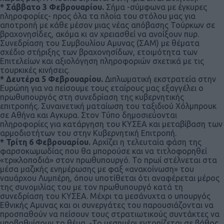
* Σάββατο 3 Φεβρουαρίου.
Σήμα -σύμφωνα με έγκυρες
πληροφορίες- προς όλα τα πλοία του στόλου μας για
αποτροπή με κάθε μέσον μιας νέας απόβασης Τούρκων σε
βραχονησίδες, ακόμα κι αν χρειασθεί να ανοίξουν πυρ.
Συνεδρίαση του Συμβουλίου Αμυνας (ΣΑΜ) με θέματα
σχέδιο στήριξης των βραχονησίδων, ετοιμότητα των
Επιτελείων και αξιολόγηση πληροφοριών σχετικά με τις
τουρκικές κινήσεις.
* Δευτέρα 5 Φεβρουαρίου.
Διπλωματική εκστρατεία στην
Ευρώπη για να πείσουμε τους εταίρους μας εξαγγέλει ο
πρωθυπουργός στη συνεδρίαση της κυβερνητικής
επιτροπής. Συναινετική ματαίωση του ταξιδιού Χόλμπρουκ
σε Αθήνα και Αγκυρα. Στον Τύπο δημοσιεύονται
πληροφορίες για κατάργηση του ΚΥΣΕΑ και μεταβίβαση των
αρμοδιοτήτων του στην Κυβερνητική Επιτροπή.
* Τρίτη 6 Φεβρουαρίου.
Αρχίζει η τελευταία φάση της
φαρσοκωμωδίας που θα μπορούσε και να τιτλοφορηθεί
«τρικλοποδιά» στον πρωθυπουργό. Το πρωί στέλνεται στα
μέσα μαζικής ενημέρωσης με φαξ «ανακοίνωση» του
ναυάρχου Λυμπέρη, όπου υποτίθεται ότι αναφέρεται μέρος
της συνομιλίας του με τον πρωθυπουργό κατά τη
συνεδρίαση του ΚΥΣΕΑ. Μέχρι τα μεσάνυχτα ο υπουργός
Εθνικής Αμυνας και οι συνεργάτες του παρουσιάζονται να
προσπαθούν να πείσουν τους στρατιωτικούς συντάκτες να
υποβαθμίσουν το θέμα. -Το μεσημέρι εντοπίζεται σε βάθος