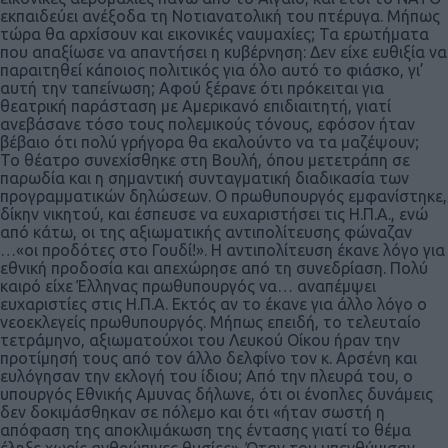
εκπαιδεύει ανέξοδα τη Νοτιανατολική του πτέρυγα. Μήπως
τώρα θα αρχίσουν και εικονικές ναυμαχίες; Τα ερωτήματα
που απαξίωσε να απαντήσει η κυβέρνηση: Δεν είχε ευθιξία να
παραιτηθεί κάποιος πολιτικός για όλο αυτό το φιάσκο, γι’
αυτή την ταπείνωση; Αφού ξέρανε ότι πρόκειται για
θεατρική παράσταση με Αμερικανό επιδιαιτητή, γιατί
ανεβάσανε τόσο τους πολεμικούς τόνους, εφόσον ήταν
βέβαιο ότι πολύ γρήγορα θα εκαλούντο να τα μαζέψουν;
Το θέατρο συνεχίσθηκε στη Βουλή, όπου μετετράπη σε
παρωδία και η σημαντική συνταγματική διαδικασία των
προγραμματικών δηλώσεων. Ο πρωθυπουργός εμφανίστηκε,
δίκην νικητού, και έσπευσε να ευχαριστήσει τις Η.Π.Α., ενώ
από κάτω, οι της αξιωματικής αντιπολίτευσης φώναζαν
…«οι προδότες στο Γουδί!». Η αντιπολίτευση έκανε λόγο για
εθνική προδοσία και απεχώρησε από τη συνεδρίαση. Πολύ
καιρό είχε Έλληνας πρωθυπουργός να… αναπέμψει
ευχαριστίες στις Η.Π.Α. Εκτός αν το έκανε για άλλο λόγο ο
νεοεκλεγείς πρωθυπουργός. Μήπως επειδή, το τελευταίο
τετράμηνο, αξιωματούχοι του Λευκού Οίκου ήραν την
προτίμησή τους από τον άλλο δελφίνο τον κ. Αρσένη και
ευλόγησαν την εκλογή του ίδιου; Από την πλευρά του, ο
υπουργός Εθνικής Αμυνας δήλωνε, ότι οι ένοπλες δυνάμεις
δεν δοκιμάσθηκαν σε πόλεμο και ότι «ήταν σωστή η
απόφαση της αποκλιμάκωση της έντασης γιατί το θέμα