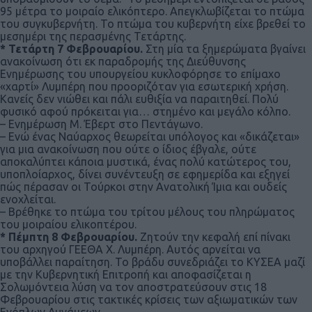
95 μέτρα το μοιραίο ελικόπτερο. Απεγκλωβίζεται το πτώμα
του συγκυβερνήτη. Το πτώμα του κυβερνήτη είχε βρεθεί το
μεσημέρι της περασμένης Τετάρτης.
* Τετάρτη 7 Φεβρουαρίου.
Στη μία τα ξημερώματα βγαίνει
ανακοίνωση ότι εκ παραδρομής της Διεύθυνσης
Ενημέρωσης του υπουργείου κυκλοφόρησε το επίμαχο
«χαρτί» Λυμπέρη που προοριζόταν για εσωτερική χρήση.
Κανείς δεν νιώθει και πάλι ευθιξία να παραιτηθεί. Πολύ
φυσικό αφού πρόκειται για… στημένο και μεγάλο κόλπο.
– Ενημέρωση Μ. Έβερτ στο Πεντάγωνο.
– Ενώ ένας Ναύαρχος θεωρείται υπόλογος και «δικάζεται»
για μια ανακοίνωση που ούτε ο ίδιος έβγαλε, ούτε
αποκαλύπτει κάποια μυστικά, ένας πολύ κατώτερος του,
υποπλοίαρχος, δίνει συνέντευξη σε εφημερίδα και εξηγεί
πώς πέρασαν οι Τούρκοι στην Ανατολική Ίμια και ουδείς
ενοχλείται.
– Βρέθηκε το πτώμα του τρίτου μέλους του πληρώματος
του μοιραίου ελικοπτέρου.
* Πέμπτη 8 Φεβρουαρίου.
Ζητούν την κεφαλή επί πίνακι
του αρχηγού ΓΕΕΘΑ Χ. Λυμπέρη. Αυτός αρνείται να
υποβάλλει παραίτηση. Το βράδυ συνεδριάζει το ΚΥΣΕΑ μαζί
με την Κυβερνητική Επιτροπή και αποφασίζεται η
Σολωμόντεια λύση να τον αποστρατεύσουν στις 18
Φεβρουαρίου στις τακτικές κρίσεις των αξιωματικών των