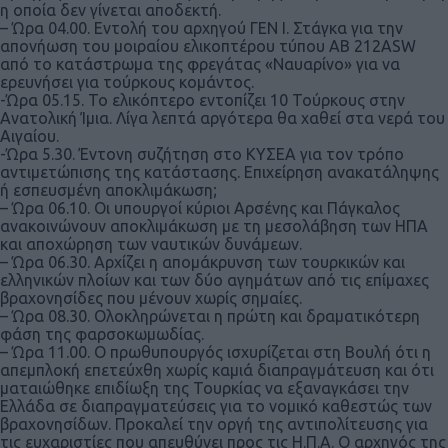
η οποία δεν γίνεται αποδεκτή.
– Ώρα 04.00. Εντολή του αρχηγού ΓΕΝ Ι. Στάγκα για την
απονήωση του μοιραίου ελικοπτέρου τύπου ΑΒ 212ΑSW
από το κατάστρωμα της φρεγάτας «Ναυαρίνο» για να
ερευνήσει για τούρκους κομάντος.
-Ώρα 05.15. Το ελικόπτερο εντοπίζει 10 Τούρκους στην
Ανατολική Ίμια. Λίγα λεπτά αργότερα θα χαθεί στα νερά του
Αιγαίου.
-Ώρα 5.30. Έντονη συζήτηση στο ΚΥΣΕΑ για τον τρόπο
αντιμετώπισης της κατάστασης. Επιχείρηση ανακατάληψης
ή εσπευσμένη αποκλιμάκωση;
– Ώρα 06.10. Οι υπουργοί κύριοι Αρσένης και Πάγκαλος
ανακοινώνουν αποκλιμάκωση με τη μεσολάβηση των ΗΠΑ
και αποχώρηση των ναυτικών δυνάμεων.
– Ώρα 06.30. Αρχίζει η απομάκρυνση των τουρκικών και
ελληνικών πλοίων και των δύο αγημάτων από τις επίμαχες
βραχονησίδες που μένουν χωρίς σημαίες.
– Ώρα 08.30. Ολοκληρώνεται η πρώτη και δραματικότερη
φάση της φαρσοκωμωδίας.
– Ώρα 11.00. Ο πρωθυπουργός ισχυρίζεται στη Βουλή ότι η
απεμπλοκή επετεύχθη χωρίς καμιά διαπραγμάτευση και ότι
ματαιώθηκε επιδίωξη της Τουρκίας να εξαναγκάσει την
Ελλάδα σε διαπραγματεύσεις για το νομικό καθεστώς των
βραχονησίδων. Προκαλεί την οργή της αντιπολίτευσης για
τις ευχαριστίες που απευθύνει προς τις Η.Π.Α. Ο αρχηγός της