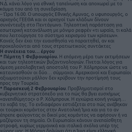
Ν.Δ. κάνει λόγο για εθνική ταπείνωση και αποχωρεί με το
κόμμα του από τη συνεδρίαση.
– Ώρα 16.00. Ο υπουργός Εθνικής Αμυνας, ο υφυπουργός, ο
αρχηγός ΓΕΕΘΑ και οι αρχηγοί των κλάδων δίνουν
συνέντευξη στο Πεντάγωνο. Τηλεοπτική παράσταση για
εσωτερική κατανάλωση με μόνιμο ρεφρέν «τι ωραία, τι καλά
που λειτούργησε το σύστημα χειρισμού των κρίσεων».
Κανείς δεν έχει την ευαισθησία να παραιτηθεί, αν και
προκαλούνται από τους στρατιωτικούς συντάκτες
Η συνέχεια του… έργου
* Πέμπτη 1 Φεβρουαρίου.
Η επόμενη μέρα των εκτιμήσεων
και των τηλεοπτικών βυζαντινολογιών. Γίνεται λόγος για
άμεση μεσολαβητική αποστολή του Ρ. Χόλμπρουκ ώστε να
κατευνασθούν οι δύο… σύμμαχοι. Αμερικανοί και Ευρωπαίοι
αξιωματούχοι μάλλον δεν κρύβουν την προτίμησή τους
προς την Τουρκία.
* Παρασκευή 2 Φεβρουαρίου
. Προβληματισμοί στο
κυβερνητικό στρατόπεδο για το πώς θα βγει ευσχήμως
«ανεπιθύμητος» ο Ρ. Χόλμπρουκ. Η εγχώρια κοινή γνώμη…
το χαβά της. Το ενδιαφέρον εστιάζεται στο πώς ανέβηκαν
οι τούρκοι κομάντος στην Ανατολική Ίμια και για το αν
έπρεπε φεύγοντας οι δικοί μας κομάντος να αφήσουν ή να
μαζέψουν τη σημαία. Οι Ευρωπαίοι κάνουν ανεπαίσθητη
στροφή, κυρίως γερμανικά και ιταλικά σχόλια υπέρ της
χώρας μας. Η Μόσχα δηλώνει ότι η Ίμια είναι ελληνική.