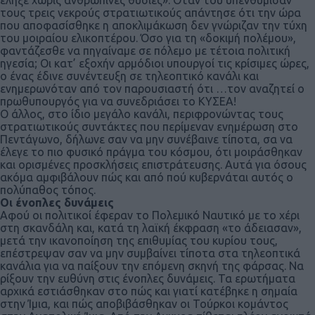
έληξε χωρίς ανθρώπινες θυσίες». Όταν του υπενθύμισαν
τους τρεις νεκρούς στρατιωτικούς απάντησε ότι την ώρα
που αποφασίσθηκε η αποκλιμάκωση δεν γνώριζαν την τύχη
του μοιραίου ελικοπτέρου. Όσο για τη «δοκιμή πολέμου»,
φαντάζεσθε να πηγαίναμε σε πόλεμο με τέτοια πολιτική
ηγεσία; Οι κατ’ εξοχήν αρμόδιοι υπουργοί τις κρίσιμες ώρες,
ο ένας έδινε συνέντευξη σε τηλεοπτικό κανάλι και
ενημερωνόταν από τον παρουσιαστή ότι …τον αναζητεί ο
πρωθυπουργός για να συνεδριάσει το ΚΥΣΕΑ!
O άλλος, στο ίδιο μεγάλο κανάλι, περιφρονώντας τους
στρατιωτικούς συντάκτες που περίμεναν ενημέρωση στο
Πεντάγωνο, δήλωνε σαν να μην συνέβαινε τίποτα, σα να
έλεγε το πιο φυσικό πράγμα του κόσμου, ότι μοιράσθηκαν
και ορισμένες προσκλήσεις επιστράτευσης. Αυτά για όσους
ακόμα αμφιβάλουν πώς και από πού κυβερνάται αυτός ο
πολύπαθος τόπος.
Οι ένοπλες δυνάμεις
Αφού οι πολιτικοί έφεραν το Πολεμικό Ναυτικό με το χέρι
στη σκανδάλη και, κατά τη λαϊκή έκφραση «το άδειασαν»,
μετά την ικανοποίηση της επιθυμίας του κυρίου τους,
επέστρεψαν σαν να μην συμβαίνει τίποτα στα τηλεοπτικά
κανάλια για να παίξουν την επόμενη σκηνή της φάρσας. Να
ρίξουν την ευθύνη στις ένοπλες δυνάμεις. Τα ερωτήματα
αρχικά εστιάσθηκαν στο πώς και γιατί κατέβηκε η σημαία
στην Ίμια, και πώς αποβιβάσθηκαν οι Τούρκοι κομάντος