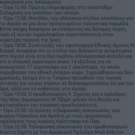
κυριαρχικά μας δικαιώματα.
– Ώρα 12.00. Πρώτες πληροφορίες στο ναύσταθμο
Σαλαμίνας για απόπλου των πλοίων.
– Ώρα 13.00. Μονάδες του ελληνικού στόλου αποπλέουν για
το Αιγαίο σε μια άνευ προηγουμένου τηλεοπτική παρωδία.
Επτά σκάφη διαφόρου εκτοπίσματος και δύναμης πυρός,
τρία εξ αυτών πυραυλοφόρα παρατάσσονται στην
ευρύτερη περιοχή της Ίμιας.
– Ώρα 18.00. Συνέντευξη του υφυπουργού Εθνικής Αμυνας Ν.
Κουρή. Αναφέρει ότι οι στόλοι που βρίσκονται αντιμέτωποι
στο Αιγαίο είναι στα ίδια περίπου επιχειρησιακά επίπεδα και
ότι η ελληνική αεροπορία έκανε 14 εξόδους για να
αναχαιτίσει 17 αεροσκάφη και 2 ελικόπτερα, τα οποία
παραβίασαν τον εθνικό εναέριο χώρο. Σημειώθηκαν και δύο
εμπλοκές. Εκτιμά ότι οι Τούρκοι προωθούν την τεχνική
έντασης για να μας σύρουν σε διαπραγματεύσεις όχι για την
Ίμια, αλλά για το καθεστώς στο Αιγαίο.
– Ώρα 19.00. Ο πρωθυπουργός Κ. Σημίτης και ο πρόεδρος
της Νέας Δημοκρατίας Μ. Έβερτ μιλούν στη Βουλή και
καταγγέλουν την τουρκική προκλητικότητα.
– Ώρα 22.00. Οι πρώτες τηλεφωνικές επικοινωνίες των
κυρίων Πάγκαλου και Αρσένη με τους αμερικανούς
ομολόγους τους κυρίους Κρίστοφερ και Πέρι.
– Ώρα 22.30. Τηλεφωνική επικοινωνία του πρωθυπουργού
Κώστα Σημίτη με τον Αμερικανό Πρόεδρο Μπιλ Κλίντον.