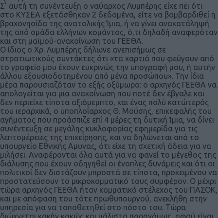
Σ’ αυτή τη συνέντευξη ο ναύαρχος Λυμπέρης είχε πει ότι
στο ΚΥΣΕΑ εξετάσθηκαν 2 δεδομένα, είτε να βομβαρδιθεί η
βραχονησίδα της ανατολικής Ίμια, ή να γίνει ανακατάληψή
της από ομάδα ελλήνων κομάντος, ό,τι δηλαδή αναφερόταν
και στη μαϊμού-ανακοίνωση του ΓΕΕΘΑ.
Ο ίδιος ο Χρ. Λυμπέρης δήλωνε ανεπισήμως σε
στρατιωτικούς συντάκτες ότι «τα χαρτιά που φεύγουν από
το γραφείο μου έχουν ευκρινώς την υπογραφή μου, ή αυτήν
άλλου εξουσιοδοτημένου από μένα προσώπου». Την ίδια
μέρα παρουσιαζόταν το εξής οξύμωρο: ο αρχηγός ΓΕΕΘΑ να
απολογείται για μια ανακοίνωση που ποτέ δεν έβγαλε και
δεν περιείχε τίποτα αξιόμεμπτο, και ένας πολύ κατώτερός
του ιεραρχικά, ο υποπλοίαρχος Θ. Μούσης, επικεφαλής του
αγήματος που προάσπιζε επί 4 μέρες τη δυτική Ίμια, να δίνει
συνέντευξη σε μεγάλης κυκλοφορίας εφημερίδα για τις
λεπτομέρειες της επιχείρησης, και να δηλώνεται από το
υπουργείο Εθνικής Αμυνας, ότι είχε τη σχετική άδεια για να
μιλήσει. Αναφέρονται όλα αυτά για να φανεί το μέγεθος της
διάλυσης που έχουν οδηγηθεί οι ένοπλες δυνάμεις και ότι οι
πολιτικοί δεν διστάζουν μπροστά σε τίποτα, προκειμένου να
προστατεύσουν το μικροκομματικό τους συμφέρον. Ο μέχρι
τώρα αρχηγός ΓΕΕΘΑ ήταν κομματικό στέλεχος του ΠΑΣΟΚ,
και με απόφαση του τότε πρωθυπουργού, ανεκλήθη στην
υπηρεσία για να τοποθετηθεί στο πόστο του. Τώρα
διώχνεται κακήν κακώς και μάλιστα παρανόμως, αφού είναι