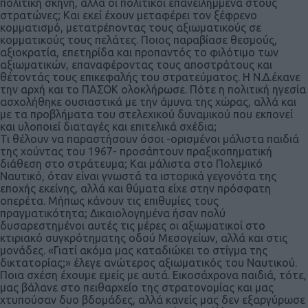
πολιτική σκηνή, αλλά οι πολιτικοί επανειλημμένα στους
στρατώνες; Και εκεί έχουν μεταφέρει τον ξέφρενο
κομματισμό, μετατρέποντας τους αξιωματικούς σε
κομματικούς τους πελάτες. Ποιος παραβίασε θεσμούς,
αξιοκρατία, επετηρίδα και προπαντός το φιλότιμο των
αξιωματικών, επαναφέροντας τους αποστράτους και
θέτοντάς τους επικεφαλής του στρατεύματος. Η Ν.Δ.έκανε
την αρχή και το ΠΑΣΟΚ ολοκλήρωσε. Πότε η πολιτική ηγεσία
ασχολήθηκε ουσιαστικά με την άμυνα της χώρας, αλλά και
με τα προβλήματα του στελεχικού δυναμικού που εκπονεί
και υλοποιεί διαταγές και επιτελικά σχέδια;
Τι θέλουν να παραστήσουν όσοι -ορισμένοι μάλιστα παιδιά
της χούντας του 1967- προσάπτουν πραξικοπηματική
διάθεση στο στράτευμα; Και μάλιστα στο Πολεμικό
Ναυτικό, όταν είναι γνωστά τα ιστορικά γεγονότα της
εποχής εκείνης, αλλά και θύματα είχε στην πρόσφατη
οπερέτα. Μήπως κάνουν τις επιθυμίες τους
πραγματικότητα; Δικαιολογημένα ήσαν πολύ
δυσαρεστημένοι αυτές τις μέρες οι αξιωματικοί στο
κτιριακό συγκρότηματης οδού Μεσογείων, αλλά και στις
μονάδες. «Γιατί ακόμα μας καταδιώκει το στίγμα της
δικτατορίας;» έλεγε ανώτερος αξιωματικός του Ναυτικού.
Ποια σχέση έχουμε εμείς με αυτά. Εικοσάχρονα παιδιά, τότε,
μας βάλανε στο πειθαρχείο της στρατονομίας και μας
χτυπούσαν δυο βδομάδες, αλλά κανείς μας δεν εξαργύρωσε