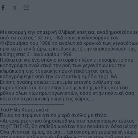
Με αφορμή την σημερινή θλιβερή επέτειο, αναδημοσιεύουμε
από το τεύχος 132 της Π&Δ όπως κυκλοφόρησε τον
Φεβρουάριο του 1996 το αναλυτικό χρονικό των γεγονότων
πριν κατά την διάρκεια και λίγο μετά την αποκορύφωση της
κρίσης στις 31 Ιανουαρίου 1996.
Πρόκειται για ένα σπάνιο ιστορικό πλέον ντοκουμέντο που
καταγράφει αναλυτικά την ροή των γεγονότων και την
κλιμάκωση της τουρκικής προκλητικότητας οπως
καταγράφτηκε από την συντακτική ομάδα της Π&Δ.
Επίσης αναδημοσιεύεται και μία εκτενής ανάλυση και
παρουσίαση του παρασκηνίου της κρίσης καθώς και του
ρόλου όλων των πρωταγωνιστών, τόσο στην πολιτική όσο
και στην στρατιωτική σκηνή της χώρας…
~~~~~~~~~~~~~~~~~~~~~~~
Του Ηλία Καπετανάκη
Ποιος το περίμενε ότι το μικρό σχόλιο με τίτλο
«Αυτόχειρες», που δημοσιεύθηκε στο προηγούμενο τεύχος
της ΠΤΗΣΗΣ, θα επιβεβαιωνόταν πριν περάσουν δέκα μέρες!
Όλα γίνονται, όμως, σε μια… τριτοκοσμική ευρωπαϊκή χώρα
στην οποία καθημερινά εξαρθρώνεται ανεπανόρθωτα το