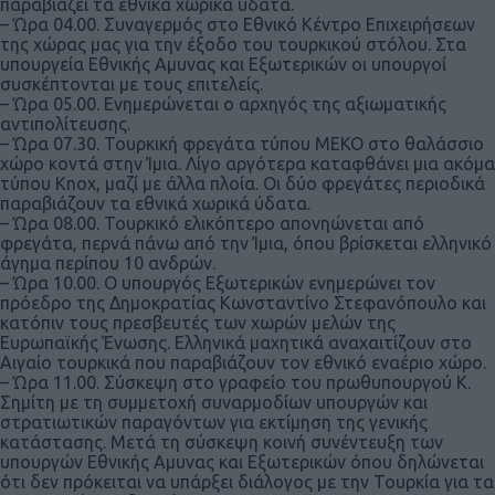
παραβιάζει τα εθνικά χωρικά ύδατα.
– Ώρα 04.00. Συναγερμός στο Εθνικό Κέντρο Επιχειρήσεων
της χώρας μας για την έξοδο του τουρκικού στόλου. Στα
υπουργεία Εθνικής Αμυνας και Εξωτερικών οι υπουργοί
συσκέπτονται με τους επιτελείς.
– Ώρα 05.00. Ενημερώνεται ο αρχηγός της αξιωματικής
αντιπολίτευσης.
– Ώρα 07.30. Τουρκική φρεγάτα τύπου ΜΕΚΟ στο θαλάσσιο
χώρο κοντά στην Ίμια. Λίγο αργότερα καταφθάνει μια ακόμα
τύπου Knox, μαζί με άλλα πλοία. Οι δύο φρεγάτες περιοδικά
παραβιάζουν τα εθνικά χωρικά ύδατα.
– Ώρα 08.00. Τουρκικό ελικόπτερο απονηώνεται από
φρεγάτα, περνά πάνω από την Ίμια, όπου βρίσκεται ελληνικό
άγημα περίπου 10 ανδρών.
– Ώρα 10.00. Ο υπουργός Εξωτερικών ενημερώνει τον
πρόεδρο της Δημοκρατίας Κωνσταντίνο Στεφανόπουλο και
κατόπιν τους πρεσβευτές των χωρών μελών της
Ευρωπαϊκής Ένωσης. Ελληνικά μαχητικά αναχαιτίζουν στο
Αιγαίο τουρκικά που παραβιάζουν τον εθνικό εναέριο χώρο.
– Ώρα 11.00. Σύσκεψη στο γραφείο του πρωθυπουργού Κ.
Σημίτη με τη συμμετοχή συναρμοδίων υπουργών και
στρατιωτικών παραγόντων για εκτίμηση της γενικής
κατάστασης. Μετά τη σύσκεψη κοινή συνέντευξη των
υπουργών Εθνικής Αμυνας και Εξωτερικών όπου δηλώνεται
ότι δεν πρόκειται να υπάρξει διάλογος με την Τουρκία για τα