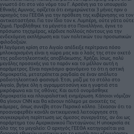
γνωστό ότι στο νέο νόμο του Γ. Αρσένη για το υπουργείο
Εθνικής Αμυνας, ορίζεται ότι ενημερώνεται 3 μήνες πριν ο
αρχηγός του ΓΕΕΘΑ για την πρόθεση της κυβέρνησης να τον
αντικαταστήσει. Για τον ίδιο τον κ. Λυμπέρη, ούτε γάτα ούτε
ζημιά. Προβλήθηκε τα μέγιστα στο Πανελλήνιο, έγινε το
πρόσωπο τηςημέρας, κέρδισε πολλούς πόντους για την
ενδεχόμενη εκπλήρωση και των πολιτικών του προσωπικών
φιλοδοξιών.
Η λεγόμενη κρίση στο Αιγαίο απέδειξε περίτρανα πόσο
μπλοκαρισμένη είναι η χώρα μας και ο λαός της στον οχετό
της ραδιοτηλεοπτικής αποβλάκωσης. Χρήζει, ίσως, πολύ
μεγάλης προσοχής για το παρόν και το μέλλον αυτή η
παράμετρος. Είναι παγκόσμιο φαινόμενο το ότι η αστική
δημοκρατία, μετατρέπεται ραγδαία σε έναν απόλυτο
ραδιοτηλεοπτικό φασισμό. Έτσι, μαζί με το στόλο στο
Αιγαίο, βγήκε όλη η αγραμματοσύνη και η γυφτιά στα
μικρόφωνα και τις οθόνες. Και αυτό ονομάσθηκε
δημοκρατία και πλουραλιστική ενημέρωση. Κάποιοι νόμιζαν
θα γίνουν CNN και θα κάνουν πόλεμο με ανοιχτές τις
κάμερες, όπως συνέβη στον Περσικό κόλπο. Ξέχασαν ότι το
προαναφερθέν κανάλι αντικειμενικά λειτούργησε στη
συγκεκριμένη περίπτωση ως άμεσος συνεργάτης, αν όχι ως
παράρτημα του Αμερικανικού Πενταγώνου; Η υποκρισία σε
όλο της το μεγαλείο: Ο αρχηγός ΓΕΕΘΑ κατηγορείται για
διαρροή εθνικών μυστικών και το κανάλι που «ζουμάρισε»