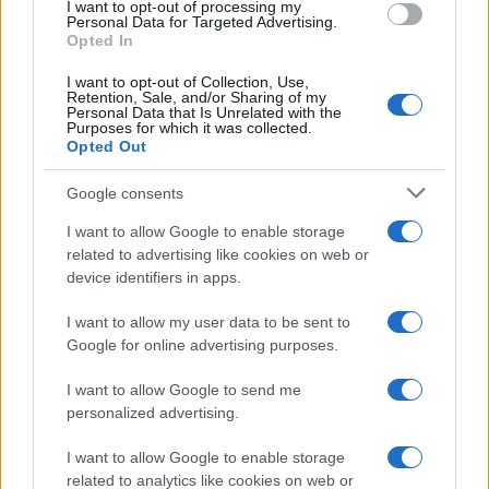
I want to opt-out of processing my
Personal Data for Targeted Advertising.
Opted In
I want to opt-out of Collection, Use,
Login
Retention, Sale, and/or Sharing of my
Personal Data that Is Unrelated with the
Purposes for which it was collected.
Please login to comment
Opted Out
Google consents
2
COMMENTS
I want to allow Google to enable storage
Oldest
related to advertising like cookies on web or
device identifiers in apps.
denmeenimerosan
(@denmeenimerosan)
I want to allow my user data to be sent to
Noble Member
Google for online advertising purposes.
#488576
8 Μαρτίου 2023 19:18
I want to allow Google to send me
Σε λίγο θα μας φωνάζουν με την ντουντούκα οι νατοϊκοί να τα
personalized advertising.
πάμε στο cash or trash
I want to allow Google to enable storage
Reply
2
View Replies
(1)
related to analytics like cookies on web or