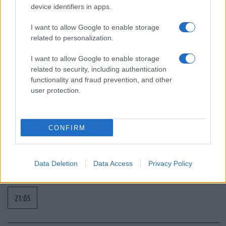
device identifiers in apps.
I want to allow Google to enable storage
related to personalization.
I want to allow Google to enable storage
related to security, including authentication
functionality and fraud prevention, and other
Ροή Ειδήσεων
user protection.
CONFIRM
ΑΝΑΛΥΣΗ: Η Ευρώπη χτίζει τον δικό
της πολυεπίπεδο «Θόλο» αεράμυνας – οι
Data Deletion
Data Access
Privacy Policy
προκλήσεις για την Ελλάδα
21:05