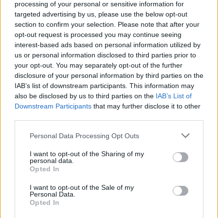
processing of your personal or sensitive information for
τους συντάκτες τους κι όχι απαραίτητα τον ιστότοπο.
targeted advertising by us, please use the below opt-out
Απαγορεύεται η αναδημοσίευση χωρίς γραπτή έγκριση. Σε
section to confirm your selection. Please note that after your
opt-out request is processed you may continue seeing
αντίθετη περίπτωση θα λαμβάνονται νομικά μέτρα. Ο
interest-based ads based on personal information utilized by
ιστότοπος διατηρεί το δικαίωμα ελέγχου των σχολίων, τα
us or personal information disclosed to third parties prior to
οποία εκφράζουν μόνο το συγγραφέα τους.
your opt-out. You may separately opt-out of the further
disclosure of your personal information by third parties on the
IAB’s list of downstream participants. This information may
also be disclosed by us to third parties on the
IAB’s List of
Downstream Participants
that may further disclose it to other
third parties.
Please note that this website/app uses one or more Google
Personal Data Processing Opt Outs
services and may gather and store information including but
not limited to your visit or usage behaviour. You may click to
I want to opt-out of the Sharing of my
personal data.
grant or deny consent to Google and its third-party tags to
Opted In
use your data for below specified purposes in below Google
consent section.
I want to opt-out of the Sale of my
Personal Data.
Opted In