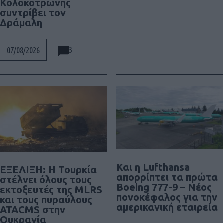
Κολοκοτρώνης
συντρίβει τον
Δράμαλη
3
07/08/2026
Και η Lufthansa
ΕΞΕΛΙΞΗ: H Τουρκία
απορρίπτει τα πρώτα
στέλνει όλους τους
Boeing 777-9 – Νέος
εκτοξευτές της MLRS
πονοκέφαλος για την
και τους πυραύλους
αμερικανική εταιρεία
ATACMS στην
Ουκρανία