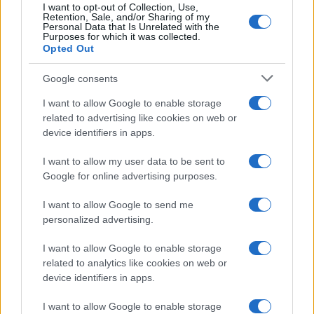
20:01
I want to opt-out of Collection, Use,
Retention, Sale, and/or Sharing of my
Personal Data that Is Unrelated with the
Purposes for which it was collected.
Opted Out
SNCASE SE.5000 Baroudeur: το γαλλικό
Google consents
μαχητικό που… ξέχασε τους τροχούς
προσγείωσης
I want to allow Google to enable storage
related to advertising like cookies on web or
device identifiers in apps.
19:40
I want to allow my user data to be sent to
Google for online advertising purposes.
Litening: Η Αμερικανική Αεροπορία
I want to allow Google to send me
επενδύει σε ένα από τα πλέον
personalized advertising.
διαδεδομένα ατρακτίδια στοχοποίησης
I want to allow Google to enable storage
related to analytics like cookies on web or
19:20
device identifiers in apps.
I want to allow Google to enable storage