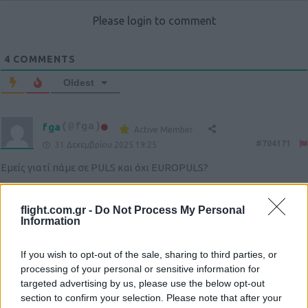
Please login to comment
4
COMMENTS
Oldest
fga
(@fga)
Active Member
#704171
31 Δεκεμβρίου 2025 19:25
Εμείς γιατί πάμε σε PULS και όχι EUROPULS?
Reply
0
View Replies
(2)
flight.com.gr -
Do Not Process My Personal
Information
If you wish to opt-out of the sale, sharing to third parties, or
demian
(@demian)
#704287
2 Ιανουαρίου 2026 14:56
processing of your personal or sensitive information for
Εμείς πήραμε 36 εκτοξευτεί με 650Μ κσι αυτοι 12 με 350Μ, για
targeted advertising by us, please use the below opt-out
section to confirm your selection. Please note that after your
αυτο παίρνουμε Puls και όχι Europuls