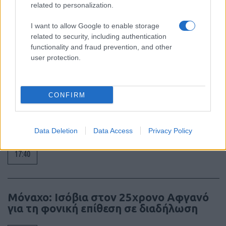
related to personalization.
ΣΑΝ ΣΗΜΕΡΑ – 6 Αυγούστου 1777:
Μάχη του Oriskany, μια ήττα με
I want to allow Google to enable storage
ινδιάνικο εμφύλιο
related to security, including authentication
functionality and fraud prevention, and other
user protection.
18:01
CONFIRM
“Τυφλό” το ιρλανδικό κυβερνητικό
αεροσκάφος ή μια ακόμη ρήξη με το
Ισραήλ;
Data Deletion
Data Access
Privacy Policy
17:40
Μόναχο: Ισόβια στον 25χρονο Αφγανό
για τη φονική επίθεση σε διαδήλωση