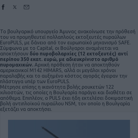
Το βουλγαρικό υπουργείο Άμυνας ανακοίνωσε την πρόθεσή
του να προμηθευτεί πολλαπλούς εκτοξευτές πυραύλων
EuroPULS, με δάνειο από τον ευρωπαϊκό μηχανισμό SAFE.
Σύμφωνα με το Capital, οι Βούλγαροι αναμένεται να
αποκτήσουν
δύο πυροβολαρχίες (12 εκτοξευτές) αντί
περίπου 350 εκατ. ευρώ, με αδιευκρίνιστο αριθμό
πυρομαχικών.
Αρχική πρόθεση ήταν να αποκτηθούν
αμερικανικοί M142 HIMARS, αλλά οι μεγάλοι χρόνοι
παραλαβής και το αυξημένο κόστος αγοράς έγειραν την
πλάστιγγα υπέρ των EuroPULS.
Μέτρησε επίσης η ικανότητα βολής ρουκετών 122
χιλιοστών, τις οποίες η Βουλγαρία παράγει και διαθέτει σε
απόθεμα. Επιπλέον, ο PULS έχει ήδη εκτελέσει δοκιμαστική
βολή αντιπλοϊκού πυραύλου NSM, τον οποίο η Βουλγαρία
εξετάζει να αποκτήσει.