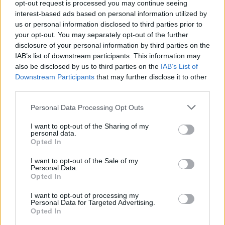
opt-out request is processed you may continue seeing
Reply
0
interest-based ads based on personal information utilized by
us or personal information disclosed to third parties prior to
your opt-out. You may separately opt-out of the further
disclosure of your personal information by third parties on the
IAB’s list of downstream participants. This information may
also be disclosed by us to third parties on the
IAB’s List of
Downstream Participants
that may further disclose it to other
third parties.
Please note that this website/app uses one or more Google
Personal Data Processing Opt Outs
Ροή Ειδήσεων
services and may gather and store information including but
not limited to your visit or usage behaviour. You may click to
I want to opt-out of the Sharing of my
personal data.
grant or deny consent to Google and its third-party tags to
Opted In
use your data for below specified purposes in below Google
consent section.
I want to opt-out of the Sale of my
ΣΑΝ ΣΗΜΕΡΑ – 6 Αυγούστου 1870:
Personal Data.
Opted In
Μάχες του Spicheren και του Wörth, ο
γερμανικός στρατός διαλύει τους
I want to opt-out of processing my
Γάλλους
Personal Data for Targeted Advertising.
Opted In