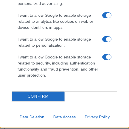
Νέο αεροδρόμιο Ηρακλείου: Τον
personalized advertising.
Νοέμβριο του 2028 η έναρξη
λειτουργίας
I want to allow Google to enable storage
related to analytics like cookies on web or
device identifiers in apps.
13:02
I want to allow Google to enable storage
related to personalization.
To νέο ελικόπτερο NH90 Standard 2:
I want to allow Google to enable storage
Ψηφιακή εξέλιξη για τις ειδικές δυνάμεις
related to security, including authentication
functionality and fraud prevention, and other
user protection.
12:58
CONFIRM
Υεμένη: Τουλάχιστον 30 νεκροί
στρατιώτες σε μαζικές επιθέσεις των
Χούθι
Data Deletion
Data Access
Privacy Policy