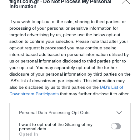
flight.com.gr -
Do Not Process My Personal
Μάχη της Κραννώνας
Information
16:01
If you wish to opt-out of the sale, sharing to third parties, or
processing of your personal or sensitive information for
targeted advertising by us, please use the below opt-out
section to confirm your selection. Please note that after your
Βόρεια Κορέα: Νέα εκτόξευση
opt-out request is processed you may continue seeing
βαλλιστικού πυραύλου πριν από τις
interest-based ads based on personal information utilized by
us or personal information disclosed to third parties prior to
ασκήσεις ΗΠΑ–Νότιας Κορέας
your opt-out. You may separately opt-out of the further
disclosure of your personal information by third parties on the
15:18
IAB’s list of downstream participants. This information may
also be disclosed by us to third parties on the
IAB’s List of
Downstream Participants
that may further disclose it to other
third parties.
Το Ιράν προειδοποιεί για μαζικές
Please note that this website/app uses one or more Google
επιθέσεις τις χώρες του Κόλπου
Personal Data Processing Opt Outs
services and may gather and store information including but
not limited to your visit or usage behaviour. You may click to
I want to opt-out of the Sharing of my
personal data.
14:20
grant or deny consent to Google and its third-party tags to
Opted In
use your data for below specified purposes in below Google