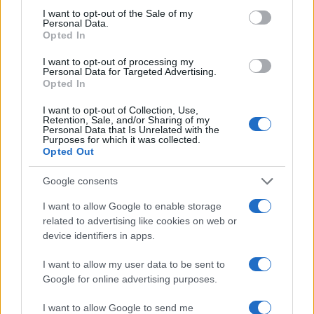
consent section.
I want to opt-out of the Sale of my
Personal Data.
Opted In
ΣΑΝ ΣΗΜΕΡΑ – 7 Αυγούστου 626: Η
Κωνσταντινούπολη σώζεται από
I want to opt-out of processing my
Αβάρους και Πέρσες
Personal Data for Targeted Advertising.
Opted In
14:01
I want to opt-out of Collection, Use,
Retention, Sale, and/or Sharing of my
Personal Data that Is Unrelated with the
Purposes for which it was collected.
Opted Out
«Στη φόρα» για πρώτη φορά
Google consents
βομβαρδιστικό H-6N με τον πυρηνικό
βαλλιστικό πύραυλο JL-1 εν πτήσει –
I want to allow Google to enable storage
Βίντεο
related to advertising like cookies on web or
device identifiers in apps.
13:13
I want to allow my user data to be sent to
Google for online advertising purposes.
I want to allow Google to send me