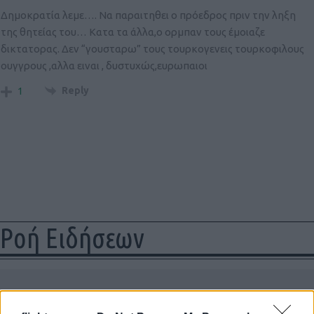
Δημοκρατία λεμε…. Να παραιτηθει ο πρόεδρος πριν την ληξη
της θητείας του… Κατα τα άλλα,ο ορμπαν τους έμοιαζε
δικτατορας. Δεν “γουσταρω” τους τουρκογενεις τουρκοφιλους
ουγγρους ,αλλα ειναι , δυστυχώς,ευρωπαιοι
Reply
1
Ροή Ειδήσεων
ΣΑΝ ΣΗΜΕΡΑ – 7 Αυγούστου 322 π.Χ. :