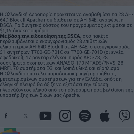
Η Ολλανδική Αεροπορία πρόκειται να αναβαθμίσει τα 28 AH-
64D Block II Apache που διαθέτει σε AH-64E, αναφέρει η
DSCA. Το δυνητικό κόστος του προγράμματος εκτιμάται σε
$1,19 δισεκατομμύρια.
Με βάση την ειδοποίηση της DSCA
, στο πακέτο
περιλαμβάνεται ο εκσυγχρονισμός 28 επιθετικών
ελικοπτέρων AH-64D Block II σε AH-64E, ο εκσυγχρονισμός
51 κινητήρων T700-GE-701C σε T700-GE-701D (οι εννέα
εφεδρικοί), 17 ραντάρ ελέγχου πυρός APG-78, 28
συστήματα σκοπευτικών AN/ASQ-170 MTADS/PNVS, 28
MRFI, 70 συστήματα EGI και λοιπά υλικά και εξοπλισμό.
Η Ολλανδία αποτελεί παραδοσιακή πηγή προμήθειας
μεταχειρισμένων συστήματων για την Ελλάδα, οπότε η
ελληνική πλευρά θα άξιζε να εξετάσει την εύρεση
πλεονάζοντος υλικού από το πρόγραμμα προς βελτίωση της
υποστήριξης των δικών μας Apache.