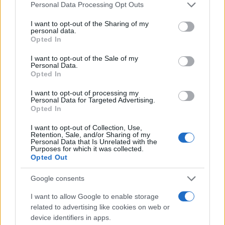
Σέβρες, η συνθήκη της “Μεγάλης
Please note that this website/app uses one or more Google
Personal Data Processing Opt Outs
Ελλάδος” των δύο ηπείρων και των
services and may gather and store information including but
πέντε θαλασσών
not limited to your visit or usage behaviour. You may click to
I want to opt-out of the Sharing of my
personal data.
grant or deny consent to Google and its third-party tags to
Opted In
use your data for below specified purposes in below Google
20:01
consent section.
I want to opt-out of the Sale of my
Personal Data.
Opted In
I want to opt-out of processing my
Σεισμός στην Κολομβία: Καταρρεύσεις
Personal Data for Targeted Advertising.
κτιρίων στο Κάλι – Άνθρωποι
Opted In
εγκλωβισμένοι
I want to opt-out of Collection, Use,
Retention, Sale, and/or Sharing of my
Personal Data that Is Unrelated with the
18:40
Purposes for which it was collected.
Opted Out
Google consents
Μελόνι και Φρεντέρικσεν ζητούν
I want to allow Google to enable storage
κέντρα επαναπατρισμού εκτός
related to advertising like cookies on web or
Ευρώπης
device identifiers in apps.