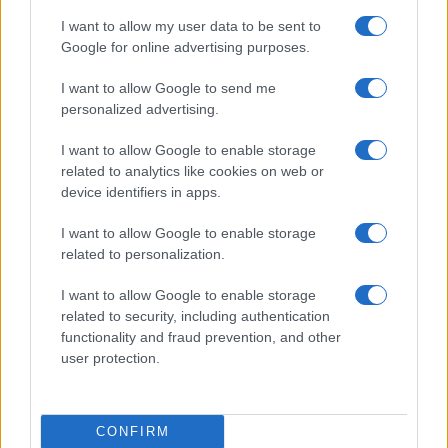
I want to allow my user data to be sent to
18:25
Google for online advertising purposes.
I want to allow Google to send me
personalized advertising.
ΣΑΝ ΣΗΜΕΡΑ – 10 Αυγούστου 955:
Μάχη του Lechfeld, ο Όθων ο Μέγας
I want to allow Google to enable storage
εξοντώνει τους Μαγυάρους
related to analytics like cookies on web or
device identifiers in apps.
18:01
I want to allow Google to enable storage
related to personalization.
I want to allow Google to enable storage
Το θωρηκτό του Τραμπ θα κοστίζει 18
related to security, including authentication
δις δολάρια το ένα!
functionality and fraud prevention, and other
user protection.
17:40
CONFIRM