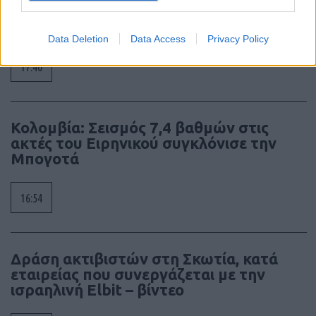
Άλλο μισό $δις για αντιαρματικούς TOW
από τις ΗΠΑ
Data Deletion
Data Access
Privacy Policy
17:40
Κολομβία: Σεισμός 7,4 βαθμών στις
ακτές του Ειρηνικού συγκλόνισε την
Μπογοτά
16:54
Δράση ακτιβιστών στη Σκωτία, κατά
εταιρείας που συνεργάζεται με την
ισραηλινή Elbit – βίντεο