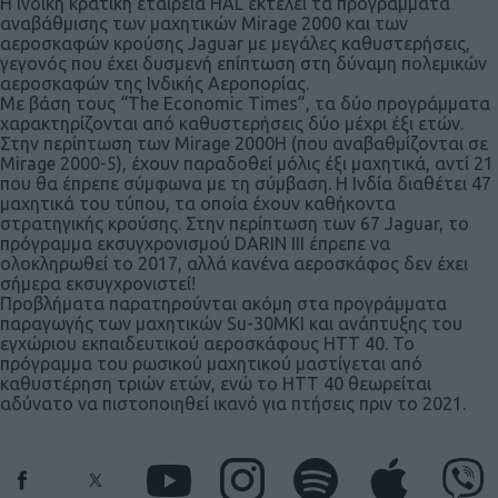
Η ινδική κρατική εταιρεία HAL εκτελεί τα προγράμματα
αναβάθμισης των μαχητικών Mirage 2000 και των
αεροσκαφών κρούσης Jaguar με μεγάλες καθυστερήσεις,
γεγονός που έχει δυσμενή επίπτωση στη δύναμη πολεμικών
αεροσκαφών της Ινδικής Αεροπορίας.
Με βάση τους “The Economic Times”, τα δύο προγράμματα
χαρακτηρίζονται από καθυστερήσεις δύο μέχρι έξι ετών.
Στην περίπτωση των Mirage 2000H (που αναβαθμίζονται σε
Mirage 2000-5), έχουν παραδοθεί μόλις έξι μαχητικά, αντί 21
που θα έπρεπε σύμφωνα με τη σύμβαση. Η Ινδία διαθέτει 47
μαχητικά του τύπου, τα οποία έχουν καθήκοντα
στρατηγικής κρούσης. Στην περίπτωση των 67 Jaguar, το
πρόγραμμα εκσυγχρονισμού DARIN III έπρεπε να
ολοκληρωθεί το 2017, αλλά κανένα αεροσκάφος δεν έχει
σήμερα εκσυγχρονιστεί!
Προβλήματα παρατηρούνται ακόμη στα προγράμματα
παραγωγής των μαχητικών Su-30MKI και ανάπτυξης του
εγχώριου εκπαιδευτικού αεροσκάφους HTT 40. Το
πρόγραμμα του ρωσικού μαχητικού μαστίγεται από
καθυστέρηση τριών ετών, ενώ το HTT 40 θεωρείται
αδύνατο να πιστοποιηθεί ικανό για πτήσεις πριν το 2021.