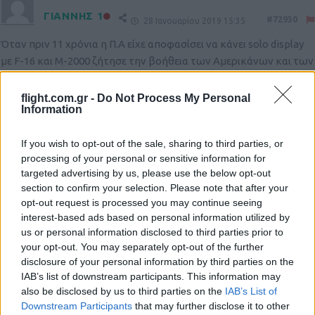
ΓΙΑΝΝΗΣ 1
#72930
28 Ιανουαρίου 2019 15:35
Όταν πριν 11 χρόνια η Π.Α είχε αποφασίσει να κάνει solo display
με F-16 και M-2000 ζήτησε την βοήθεια των Αμερικάνων και των
ινδών. Οι Αμερικάνοι απάντησαν αμέσως. Μάλιστα εκείνη την
εποχή είχαν έρθει 2 Αμερικάνοι εκπαιδευτές στην 115 Π.Μ για να
flight.com.gr -
Do Not Process My Personal
Information
εκπαιδεύσουν τους δικούς μας.
Σε ότι αφορά τους Ινδούς είχαν περάσει τρεις μήνες και η Π.Α δεν
If you wish to opt-out of the sale, sharing to third parties, or
είχε πάρει κάποια απάντηση από αυτούς. (δεν ξέρω αν
processing of your personal or sensitive information for
απάντησαν και πότε) Σε ερώτηση μου ,,γιατί αυτοί δεν έχουν
targeted advertising by us, please use the below opt-out
απαντήσει ακόμη ??,, η απάντηση ήταν ,,γιατί αυτοί πάνε με το
section to confirm your selection. Please note that after your
πάσο τους,,.
opt-out request is processed you may continue seeing
Ενημερωτικά ζητήθηκε η βοήθεια των ινδών γιατί οι γάλλοι δεν
interest-based ads based on personal information utilized by
είχαν solo display με Μ-2000.
us or personal information disclosed to third parties prior to
Κατά καιρούς γράφουν κάποιοι σε σχόλια στο ίντερνετ το να
your opt-out. You may separately opt-out of the further
disclosure of your personal information by third parties on the
συνεργαστούμε με τους Ινδούς, τους ισραηλινούς κ.α στην
IAB’s list of downstream participants. This information may
ανάπτυξη του χ όπλου (π.χ τον ινδικό πύραυλο Brahmos) και
also be disclosed by us to third parties on the
IAB’s List of
στην αμυντική βιομηχανία. (με το Ισραήλ)
Downstream Participants
that may further disclose it to other
Όταν τα γράφουν αυτά προφανώς ούτε που περνάει από το