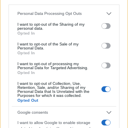
third parties.
μυαλό τους πως για να συνεργαστείς με κάποιον στο να φτιάξεις
Please note that this website/app uses one or more Google
κάτι θα πρέπει και οι δύο να έχουν κάποια κοινά. Δεν γίνεται να
Personal Data Processing Opt Outs
services and may gather and store information including but
συνεργαστούμε με τους Ινδούς, και να είναι να γίνει κάτι αύριο
not limited to your visit or usage behaviour. You may click to
I want to opt-out of the Sharing of my
και εσύ να περιμένεις να σου απαντήσουν μετά από μήνες. Ούτε
personal data.
grant or deny consent to Google and its third-party tags to
Opted In
γίνεται να συνεργαστούν άλλου με εμάς που αυτό που λένε
use your data for below specified purposes in below Google
σήμερα το κάνουν σήμερα και αυτό που είναι να κάνει σήμερα το
consent section.
I want to opt-out of the Sale of my
ελληνικό δημόσιο θα το κάνει κάποτε.
Personal Data.
Opted In
Reply
0
View Replies
(1)
I want to opt-out of processing my
Personal Data for Targeted Advertising.
Opted In
I want to opt-out of Collection, Use,
georgosk
#72932
28 Ιανουαρίου 2019 17:53
Retention, Sale, and/or Sharing of my
Personal Data that Is Unrelated with the
Purposes for which it was collected.
Μην ξεχνάμε και το Tejas …..άλλη μεγάλη “επιτυχία”….
Opted Out
Reply
0
Google consents
I want to allow Google to enable storage