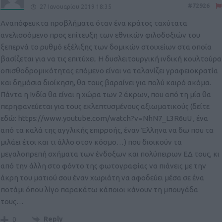
#72926
27 Ιανουαρίου 2019 18:35
Αναπόφευκτα προβλήματα όταν ένα κράτος ταχύτατα
ανελισσόμενο προς επίτευξη των εθνικών φιλοδοξιών του
ξεπερνά το ρυθμό εξέλιξης των δομικών στοιχείων στα οποία
βασίζεται για να τις επιτύχει. Η δυσλειτουργική ινδική κουλτούρα
οπισθοδρομικότητας επόμενο είναι να ταλανίζει γραφειοκρατία
και δημόσια διοίκηση, θα τους βαραίνει για πολύ καιρό ακόμα.
Πάντα η Ινδία θα είναι η χώρα των 2 άκρων, που από τη μία θα
περηφανεύεται για τους εκλεπτυσμένους αξιωματικούς (δείτε
εδώ:
https://www.youtube.com/watch?v=NhN7_L3R6uU
, ένα
από τα καλά της αγγλικής επιρροής, έναν Έλληνα να δω που τα
μιλάει έτσι και τι άλλο στον κόσμο…) που διοικούν τα
μεγαλοπρεπή σχήματα των ένδοξων και πολύπειρων ΕΔ τους, κι
από την άλλη στο φόντο της φωτογραφίας να πιάνεις με την
άκρη του ματιού σου έναν χωριάτη να αφοδεύει μέσα σε ένα
ποτάμι όπου λίγο παρακάτω κάποιοι κάνουν τη μπουγάδα
τους…
Reply
0