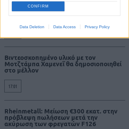
CONFIRM
Ιρανικός πύραυλος έπληξε τάνκερ των
ΗΑΕ στα Στενά του Ορμούζ
Data Deletion
Data Access
Privacy Policy
17:20
Βιντεοσκοπημένο υλικό με τον
Μοτζτάμπα Χαμενεΐ θα δημοσιοποιηθεί
στο μέλλον
17:01
Rheinmetall: Μείωση €300 εκατ. στην
πρόβλεψη πωλήσεων μετά την
ακύρωση των φρεγατών F126