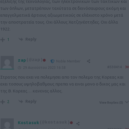
εξέλιξης της τεχνολογίας, των ηλεκτρονικών των τακτικών και
των όπλων, μετατρέπουν ταχύτατα σε δεινόσαυρους ακόμη και
επαγγελματικά άρτιους αξιωματικούς σε ελάχιστο χρόνο μετά
την αποστρατεία τους. Οχι άλλους Χατζηνέστηδες. Οχι άλλα
1922.
Reply
1
zap
(@zap)
Noble Member
#530414
29 Αυγούστου 2023 16:58
Στρατος που εχει να πολεμησει απο τον πολεμο της Κορεας και
εχει τοσους υψηλοβαθμους πρεπει να ειναι μονο ο δικος μας και
της Β. Κορεας… κανενας αλλος.
Reply
2
View Replies
(5)
Kostasuk
(@kostasuk)