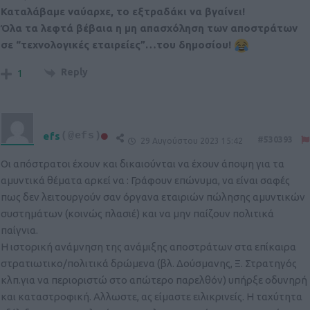
Καταλάβαμε ναύαρχε, το εξτραδάκι να βγαίνει!
Όλα τα λεφτά βέβαια η μη απασχόληση των αποστράτων
σε “τεχνολογικές εταιρείες”…του δημοσίου!
Reply
1
efs
(@efs)
#530393
29 Αυγούστου 2023 15:42
Οι απόστρατοι έχουν και δικαιούνται να έχουν άποψη για τα
αμυντικά θέματα αρκεί να : Γράφουν επώνυμα, να είναι σαφές
πως δεν λειτουργούν σαν όργανα εταιριών πώλησης αμυντικών
συστημάτων (κοινώς πλασιέ) και να μην παίζουν πολιτικά
παίγνια.
Η ιστορική ανάμνηση της ανάμιξης αποστράτων στα επίκαιρα
στρατιωτικο/πολιτικά δρώμενα (βλ. Δούσμανης, Ξ. Στρατηγός
κλπ.για να περιοριστώ στο απώτερο παρελθόν) υπήρξε οδυνηρή
και καταστροφική. Αλλωστε, ας είμαστε ειλικρινείς. Η ταχύτητα