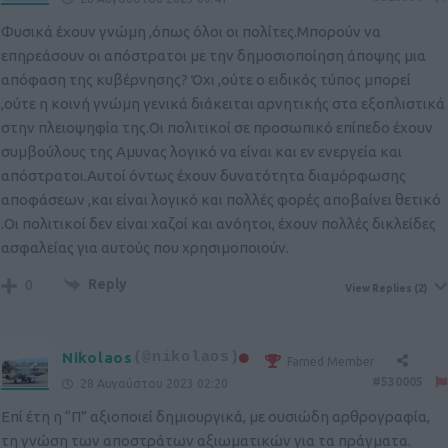
Φυσικά έχουν γνώμη ,όπως όλοι οι πολίτες.Μπορούν να
επηρεάσουν οι απόστρατοι με την δημοσιοποίηση άποψης μια
απόφαση της κυβέρνησης? Όχι ,ούτε ο ειδικός τύπος μπορεί
,ούτε η κοινή γνώμη γενικά διάκειται αρνητικής στα εξοπλιστικά
στην πλειοψηφία της.Οι πολιτικοί σε προσωπικό επίπεδο έχουν
συμβούλους της Αμυνας λογικό να είναι και εν ενεργεία και
απόστρατοι.Αυτοί όντως έχουν δυνατότητα διαμόρφωσης
αποφάσεων ,και είναι λογικό και πολλές φορές αποβαίνει θετικό
.Οι πολιτικοί δεν είναι χαζοί και ανόητοι, έχουν πολλές δικλείδες
ασφαλείας για αυτούς που χρησιμοποιούν.
Reply
0
View Replies
(2)
Nikolaos
(@nikolaos)
Famed Member
#530005
28 Αυγούστου 2023 02:20
Επί έτη η “Π” αξιοποιεί δημιουργικά, με ουσιώδη αρθρογραφία,
τη γνώση των αποστράτων αξιωματικών για τα πράγματα.