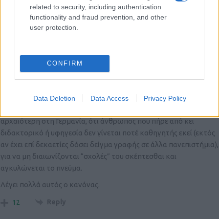
συμβουλευτικών ή και επταμελών εξεταστικών επιτροπών, να
related to security, including authentication
διδάσκουν προπτυχιακά, να κάνουν προγράμματα, να, να, να …
functionality and fraud prevention, and other
user protection.
Με λογής κίνητρα: Από την εύρεση νέων σεξουαλικών παρτενέρ
με κατάχρηση σχέσεων εξαρτήσεως, μέχρι την εμπέδωση της
ιδέας του “αναντικατάστατου”, που αυξάνει το κασέ στη
CONFIRM
γνωμοδοτική αγορά κλπ.
Γενικώς, αν σε ένα σύστημα προσφεύγουμε σε “παλιούς”, κάτι
λάθος γίνεται!
Data Deletion
Data Access
Privacy Policy
Θυμάμαι τον χρυσό κανόνα στη Νομική της Χα:ϊδελβέργης,
αρχαιότερη στη Γερμανία, ότι άνθρωπος που πήρε από κει
διδακτορικό ή υφηγεσία δεν γίνεται ποτέ καθηγητής εκεί (εκτός
αν έχει επί δεκαετίες δόσει δείγμα γραφής σε άλλα πανεπιστήμια),
για να μη διαιωνίζονται “σχολές” του σκέπτεσθαι και
αγκυλώνεται το πνεύμα.
Λέγει πολλά αυτός ο κανόνας.
Reply
12