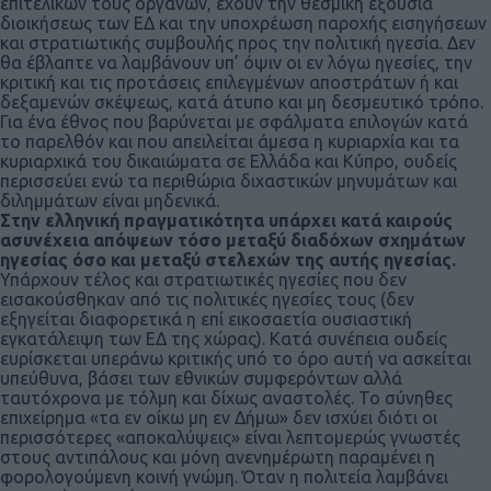
επιτελικών τους οργάνων, έχουν την θεσμική εξουσία
διοικήσεως των ΕΔ και την υποχρέωση παροχής εισηγήσεων
και στρατιωτικής συμβουλής προς την πολιτική ηγεσία. Δεν
θα έβλαπτε να λαμβάνουν υπ’ όψιν οι εν λόγω ηγεσίες, την
κριτική και τις προτάσεις επιλεγμένων αποστράτων ή και
δεξαμενών σκέψεως, κατά άτυπο και μη δεσμευτικό τρόπο.
Για ένα έθνος που βαρύνεται με σφάλματα επιλογών κατά
το παρελθόν και που απειλείται άμεσα η κυριαρχία και τα
κυριαρχικά του δικαιώματα σε Ελλάδα και Κύπρο, ουδείς
περισσεύει ενώ τα περιθώρια διχαστικών μηνυμάτων και
διλημμάτων είναι μηδενικά.
Στην ελληνική πραγματικότητα υπάρχει κατά καιρούς
ασυνέχεια απόψεων τόσο μεταξύ διαδόχων σχημάτων
ηγεσίας όσο και μεταξύ στελεχών της αυτής ηγεσίας.
Υπάρχουν τέλος και στρατιωτικές ηγεσίες που δεν
εισακούσθηκαν από τις πολιτικές ηγεσίες τους (δεν
εξηγείται διαφορετικά η επί εικοσαετία ουσιαστική
εγκατάλειψη των ΕΔ της χώρας). Κατά συνέπεια ουδείς
ευρίσκεται υπεράνω κριτικής υπό το όρο αυτή να ασκείται
υπεύθυνα, βάσει των εθνικών συμφερόντων αλλά
ταυτόχρονα με τόλμη και δίχως αναστολές. Το σύνηθες
επιχείρημα «τα εν οίκω μη εν Δήμω» δεν ισχύει διότι οι
περισσότερες «αποκαλύψεις» είναι λεπτομερώς γνωστές
στους αντιπάλους και μόνη ανενημέρωτη παραμένει η
φορολογούμενη κοινή γνώμη. Όταν η πολιτεία λαμβάνει