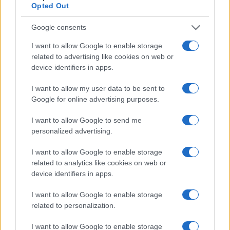
αλλά η έγκυρη, η κορυφαία “Π” θα έχει τρωθεί από τις αντιζηλίες
Opted Out
τους! Μην το κάνετε!
Google consents
Reply
17
View Replies
(2)
I want to allow Google to enable storage
related to advertising like cookies on web or
device identifiers in apps.
Nikolaos
(@nikolaos)
Famed Member
#530008
I want to allow my user data to be sent to
28 Αυγούστου 2023 02:32
Google for online advertising purposes.
Στο θέμα της “αξιοποίησης” των παλαιών, υπάρχει πάντοτε, και
σε όλους τους χώρους, το δίλημμα: Αξιοποίηση της εμπειρίας με
I want to allow Google to send me
κόστος τη διατήρηση των αγκυλώσεων;
personalized advertising.
Στο Πανεπιστήμιο το έχουμε με τους ομοτίμους καθηγητές.
I want to allow Google to enable storage
related to analytics like cookies on web or
Θα ήταν υπεραρκετό το να μπορούν να διδάσκουν στα
device identifiers in apps.
μεταπτυχιακά μετά την αφυπηρέτηση.
Όμως μια ζωή τραβούν από το μανίκι υπουργούς για να
I want to allow Google to enable storage
related to personalization.
αποσπάσουν εξτρά προνόμια: Να μπορούν να επιβλέπουν
διδακτορικά, να είναι μέλη των σχετικών τριμελών
I want to allow Google to enable storage