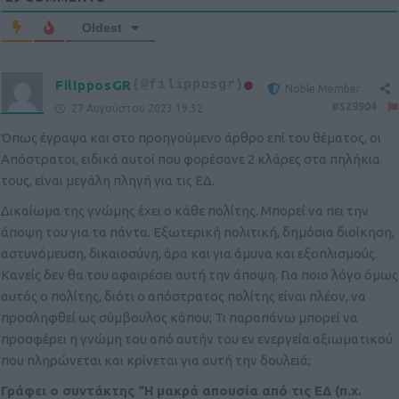
Oldest
FilipposGR
(@filipposgr)
Noble Member
#529904
27 Αυγούστου 2023 19:32
Όπως έγραψα και στο προηγούμενο άρθρο επί του θέματος, οι
Απόστρατοι, ειδικά αυτοί που φορέσανε 2 κλάρες στα πηλήκια
τους, είναι μεγάλη πληγή για τις ΕΔ.
Δικαίωμα της γνώμης έχει ο κάθε πολίτης. Μπορεί να πει την
άποψη του για τα πάντα. Εξωτερική πολιτική, δημόσια διοίκηση,
αστυνόμευση, δικαιοσύνη, άρα και για άμυνα και εξοπλισμούς.
Κανείς δεν θα του αφαιρέσει αυτή την άποψη. Για ποιο λόγο όμως
αυτός ο πολίτης, διότι ο απόστρατος πολίτης είναι πλέον, να
προσληφθεί ως σύμβουλος κάπου; Τι παραπάνω μπορεί να
προσφέρει η γνώμη του από αυτήν του εν ενεργεία αξιωματικού
που πληρώνεται και κρίνεται για αυτή την δουλειά;
Γράφει ο συντάκτης “
Η μακρά απουσία από τις ΕΔ (π.χ.