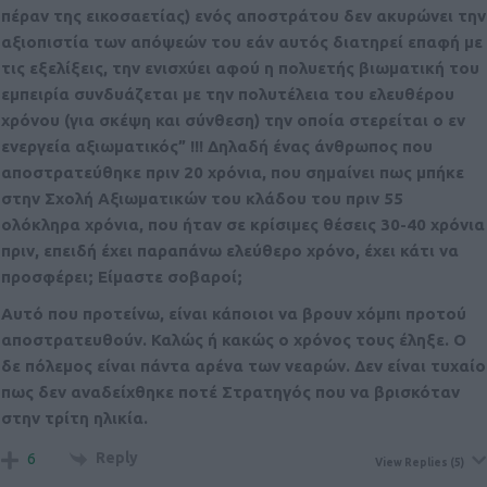
πέραν της εικοσαετίας) ενός αποστράτου δεν ακυρώνει την
αξιοπιστία των απόψεών του εάν αυτός διατηρεί επαφή με
τις εξελίξεις, την ενισχύει αφού η πολυετής βιωματική του
εμπειρία συνδυάζεται με την πολυτέλεια του ελευθέρου
χρόνου (για σκέψη και σύνθεση) την οποία στερείται ο εν
ενεργεία αξιωματικός” !!! Δηλαδή ένας άνθρωπος που
αποστρατεύθηκε πριν 20 χρόνια, που σημαίνει πως μπήκε
στην Σχολή Αξιωματικών του κλάδου του πριν 55
ολόκληρα χρόνια, που ήταν σε κρίσιμες θέσεις 30-40 χρόνια
πριν, επειδή έχει παραπάνω ελεύθερο χρόνο, έχει κάτι να
προσφέρει; Είμαστε σοβαροί;
Αυτό που προτείνω, είναι κάποιοι να βρουν χόμπι προτού
αποστρατευθούν. Καλώς ή κακώς ο χρόνος τους έληξε. Ο
δε πόλεμος είναι πάντα αρένα των νεαρών. Δεν είναι τυχαίο
πως δεν αναδείχθηκε ποτέ Στρατηγός που να βρισκόταν
στην τρίτη ηλικία.
Reply
6
View Replies
(5)