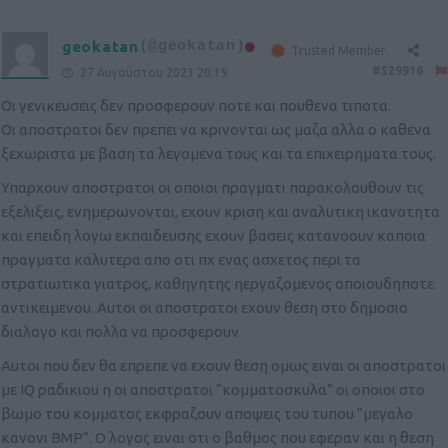
geokatan
(@geokatan)
Trusted Member
#529916
27 Αυγούστου 2023 20:19
Οι γενικευσεις δεν προσφερουν ποτε και πουθενα τιποτα.
Οι αποστρατοι δεν πρεπει να κρινονται ως μαζα αλλα ο καθενα
ξεχωριστα με βαση τα λεγομενα τους και τα επιχειρηματα τους.
Υπαρχουν αποστρατοι οι οποιοι πραγματι παρακολουθουν τις
εξελιξεις, ενημερωνονται, εχουν κριση και αναλυτικη ικανοτητα
και επειδη λογω εκπαιδευσης εχουν βασεις κατανοουν καποια
πραγματα καλυτερα απο οτι πχ ενας ασχετος περι τα
στρατιωτικα γιατρος, καθηγητης ηεργαζομενος οποιουδηποτε
αντικειμενου. Αυτοι οι αποστρατοι εχουν θεση στο δημοσιο
διαλογο και πολλα να προσφερουν.
Αυτοι που δεν θα επρεπε να εχουν θεση ομως ειναι οι αποστρατοι
με IQ ραδικιου η οι αποστρατοι “κομματοσκυλα” οι οποιοι στο
βωμο του κομματος εκφραζουν αποψεις του τυπου “μεγαλο
κανονι BMP”. Ο λογος ειναι οτι ο βαθμος που εφεραν και η θεση