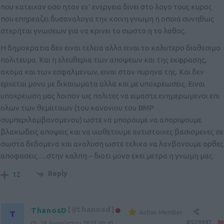
που κατειχαν οσο ηταν εν’ ενεργεια δινει στο λογο τους κυρος
που επηρεαζει δυσαναλογα την κοινη γνωμη η οποια συνηθως
στερηται γνωσεων για να κρινει το σωστο η το λαθος.
Η δημοκρατια δεν ειναι τελεια αλλα ειναι το καλυτερο διαθεσιμο
πολιτευμα. Και η ελευθερια των αποψεων και της εκφρασης,
ακομα και των εσφαλμενων, ειναι στον πυρηνα της. Και δεν
ερχεται μονο με δικαιωματα αλλα και με υποχρεωσεις. Ειναι
υποχρεωση μας λοιπον ως πολιτες να ειμαστε ενημερωμενοι επι
ολων των θεματαων (του κανονιου του BMP
συμπεριλαμβανομενου) ωστε να μπορουμε να αποριψουμε
βλακωδεις αποψεις και να υιοθετουμε αντιστοιχες βασισμενες σε
σωστα δεδομενα και αναλυση ωστε τελικα να λανβανουμε ορθες
αποφασεις….στην καλπη – διοτι μονο εκει μετρα η γνωμη μας.
Reply
12
ThanosD
(@thanosd)
Active Member
#529997
28 Αυγούστου 2023 00:41