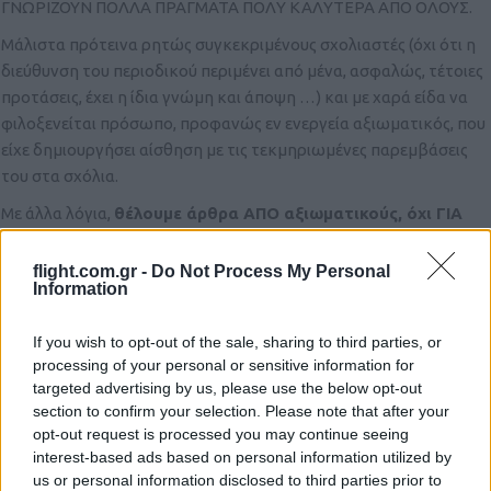
ΓΝΩΡΙΖΟΥΝ ΠΟΛΛΑ ΠΡΑΓΜΑΤΑ ΠΟΛΥ ΚΑΛΥΤΕΡΑ ΑΠΟ ΟΛΟΥΣ.
Μάλιστα πρότεινα ρητώς συγκεκριμένους σχολιαστές (όχι ότι η
διεύθυνση του περιοδικού περιμένει από μένα, ασφαλώς, τέτοιες
προτάσεις, έχει η ίδια γνώμη και άποψη …) και με χαρά είδα να
φιλοξενείται πρόσωπο, προφανώς εν ενεργεία αξιωματικός, που
είχε δημιουργήσει αίσθηση με τις τεκμηριωμένες παρεμβάσεις
του στα σχόλια.
Με άλλα λόγια,
θέλουμε άρθρα ΑΠΟ αξιωματικούς, όχι ΓΙΑ
αξιωματικούς!
flight.com.gr -
Do Not Process My Personal
Σιχαίνομαι την αυτοαναφορικότητα, και προπάντων στο δικό
Information
μου χώρο (Πανεπιστήμιο), στον οποίο είναι κανονική αρρώστια:
Πολλοί δεν συζητούν καν για το ΤΙ ΕΓΡΑΨΕ ένας νέος
If you wish to opt-out of the sale, sharing to third parties, or
επιστήμονας, αλλά “τίνος καθηγητού προστατευόμενος είναι”, αν
processing of your personal or sensitive information for
“τον παίζει” το Δικαστικό Σώμα, οι τράπεζες, το κατηχητικό, το
targeted advertising by us, please use the below opt-out
κόμμα, λογής κοινωνικές οργανώσεις κλπ.
section to confirm your selection. Please note that after your
opt-out request is processed you may continue seeing
Ήδη προ έτους, ο υπέρμετρος ζήλος συνηγορίας υπέρ του (άξιου)
interest-based ads based on personal information utilized by
Α/ΓΕΕΘΑ είχε εκδηλώσει δυναμική να εκτρέψει πλήρως το
us or personal information disclosed to third parties prior to