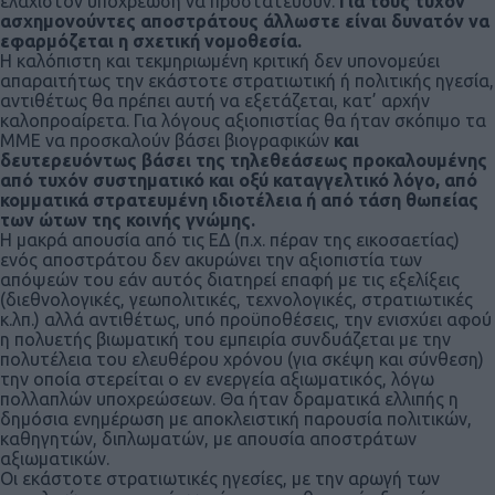
ελάχιστον υποχρέωση να προστατεύουν.
Για τους τυχόν
ασχημονούντες αποστράτους άλλωστε είναι δυνατόν να
εφαρμόζεται η σχετική νομοθεσία.
Η καλόπιστη και τεκμηριωμένη κριτική δεν υπονομεύει
απαραιτήτως την εκάστοτε στρατιωτική ή πολιτικής ηγεσία,
αντιθέτως θα πρέπει αυτή να εξετάζεται, κατ’ αρχήν
καλοπροαίρετα. Για λόγους αξιοπιστίας θα ήταν σκόπιμο τα
ΜΜΕ να προσκαλούν βάσει βιογραφικών
και
δευτερευόντως βάσει της τηλεθεάσεως προκαλουμένης
από τυχόν συστηματικό και οξύ καταγγελτικό λόγο, από
κομματικά στρατευμένη ιδιοτέλεια ή από τάση θωπείας
των ώτων της κοινής γνώμης.
Η μακρά απουσία από τις ΕΔ (π.χ. πέραν της εικοσαετίας)
ενός αποστράτου δεν ακυρώνει την αξιοπιστία των
απόψεών του εάν αυτός διατηρεί επαφή με τις εξελίξεις
(διεθνολογικές, γεωπολιτικές, τεχνολογικές, στρατιωτικές
κ.λπ.) αλλά αντιθέτως, υπό προϋποθέσεις, την ενισχύει αφού
η πολυετής βιωματική του εμπειρία συνδυάζεται με την
πολυτέλεια του ελευθέρου χρόνου (για σκέψη και σύνθεση)
την οποία στερείται ο εν ενεργεία αξιωματικός, λόγω
πολλαπλών υποχρεώσεων. Θα ήταν δραματικά ελλιπής η
δημόσια ενημέρωση με αποκλειστική παρουσία πολιτικών,
καθηγητών, διπλωματών, με απουσία αποστράτων
αξιωματικών.
Οι εκάστοτε στρατιωτικές ηγεσίες, με την αρωγή των