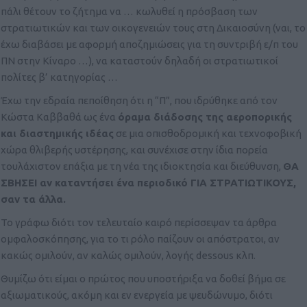
πάλι θέτουν το ζήτημα να … κωλυθεί η πρόσβαση των
στρατιωτικών και των οικογενειών τους στη Δικαιοσύνη (ναι, το
έχω διαβάσει με αφορμή αποζημιώσεις για τη συντριβή ε/π του
ΠΝ στην Κίναρο …), να καταστούν δηλαδή οι στρατιωτικοί
πολίτες β’ κατηγορίας …
Έχω την εδραία πεποίθηση ότι η “Π”, που ιδρύθηκε από τον
Κώστα Καββαθά ως ένα
όραμα διάδοσης της αεροπορικής
και διαστημικής ιδέας
σε μια οπισθοδρομική και τεχνοφοβική
χώρα θλιβερής υστέρησης, και συνέχισε στην ίδια πορεία
τουλάχιστον επάξια με τη νέα της ιδιοκτησία και διεύθυνση,
ΘΑ
ΣΒΗΣΕΙ αν καταντήσει ένα περιοδικό ΓΙΑ ΣΤΡΑΤΙΩΤΙΚΟΥΣ,
σαν τα άλλα.
Το γράφω διότι τον τελευταίο καιρό περίσσεψαν τα άρθρα
ομφαλοσκόπησης, για το τι ρόλο παίζουν οι απόστρατοι, αν
κακώς ομιλούν, αν καλώς ομιλούν, λογής dessous κλπ.
Θυμίζω ότι είμαι ο πρώτος που υποστήριξα να δοθεί βήμα σε
αξιωματικούς, ακόμη και εν ενεργεία με ψευδώνυμο, διότι