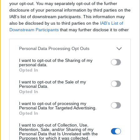
περιοδικό σε βήμα των ενδοστρατιωτικών ερίδων και
your opt-out. You may separately opt-out of the further
ανταγωνισμών, και μάλιστα ματαιώνοντας αυτή την ίδια τη
disclosure of your personal information by third parties on the
IAB’s list of downstream participants. This information may
στόχευσή της παρέμβασης, αφού προς στιγμή απειλήθηκε να
also be disclosed by us to third parties on the
IAB’s List of
δοθεί η ολέθρια εντύπωση (από ένα τραγικής ανεπάρκειας και
Downstream Participants
that may further disclose it to other
παιδαριωδών σφαλμάτων άρθρο) ότι η ηγεσία των ΕΔ
third parties.
χρησιμοποιεί ωρομισθίους (…) διδάσκοντες στις στρατιωτικές
σχολές ως άτυπα γραφεία δημοσίων σχέσεων (κάτι που,
Please note that this website/app uses one or more Google
Personal Data Processing Opt Outs
services and may gather and store information including but
ειλικρινά, αρνούμαι να πιστέψω).
not limited to your visit or usage behaviour. You may click to
I want to opt-out of the Sharing of my
personal data.
Αγαπητοί κ.κ. Καραϊωσηφίδη και Κτενά, μην αφήσετε το
grant or deny consent to Google and its third-party tags to
Opted In
περιοδικό σας και περιοδικό ΜΑΣ να κυλήσει στο βούρκο των
use your data for below specified purposes in below Google
consent section.
αντιζηλιών σταδιοδρομίας των στρατιωτικών (το ίδιο θα έλεγα
I want to opt-out of the Sale of my
Personal Data.
για τις αντίστοιχες αντιζηλίες καθηγητών, δικαστικών κλπ)!
Opted In
Όλοι αυτοί θα αποστρατευθούν κάποια στιγμή, έχοντας ή όχι
I want to opt-out of processing my
επιτύχει το στόχο τους, άλλοι θα επανέλθουν σκανδαλωδώς κι
Personal Data for Targeted Advertising.
Opted In
ας μην άσκησαν ποτέ διοίκηση εν ενεργεία διότι “πρέπει” να
γίνουν ανώτατοι, άλλοι θα πολιτευθούν ως τιμωροί εκδικητές
I want to opt-out of Collection, Use,
στρατιωτικών επειδή “αδικήθηκαν” (να θυμηθούμε τον αστείο
Retention, Sale, and/or Sharing of my
Personal Data that Is Unrelated with the
υπουργό με τους ακόμη πιο αστείους κωδικούς στον η/υ του;) ….
Purposes for which it was collected.