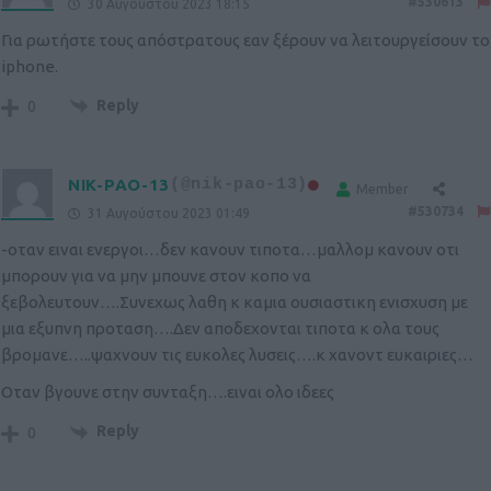
#530613
30 Αυγούστου 2023 18:15
Για ρωτήστε τους απόστρατους εαν ξέρουν να λειτουργείσουν το
iphone.
Reply
0
NIK-PAO-13
(@nik-pao-13)
Member
#530734
31 Αυγούστου 2023 01:49
-οταν ειναι ενεργοι…δεν κανουν τιποτα…μαλλομ κανουν οτι
μπορουν για να μην μπουνε στον κοπο να
ξεβολευτουν….Συνεχως λαθη κ καμια ουσιαστικη ενισχυση με
μια εξυπνη προταση….Δεν αποδεχονται τιποτα κ ολα τους
βρομανε…..ψαχνουν τις ευκολες λυσεις….κ χανοντ ευκαιριες…
Οταν βγουνε στην συνταξη….ειναι ολο ιδεες
Reply
0