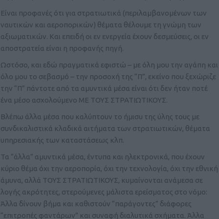
Είναι προφανές ότι για στρατιωτικά (περιλαμβανομένων των
ναυτικών και αεροπορικών) θέματα θέλουμε τη γνώμη των
αξιωματικών. Και επειδή οι εν ενεργεία έχουν δεσμεύσεις, οι εν
αποστρατεία είναι η προφανής πηγή.
Ωστόσο, και εδώ πραγματικά εφιστώ – με όλη μου την αγάπη και
όλο μου το σεβασμό – την προσοχή της “Π”, εκείνο που ξεχώριζε
την “Π” πάντοτε από τα αμυντικά μέσα είναι ότι δεν ήταν ποτέ
ένα μέσο ασχολούμενο ΜΕ ΤΟΥΣ ΣΤΡΑΤΙΩΤΙΚΟΥΣ.
Βλέπω άλλα μέσα που καλύπτουν το ήμισυ της ύλης τους με
συνδικαλιστικά κλαδικά αιτήματα των στρατιωτικών, θέματα
υπηρεσιακής των καταστάσεως κλπ.
Τα “άλλα” αμυντικά μέσα, έντυπα και ηλεκτρονικά, που έχουν
κύριο θέμα όχι την αεροπορία, όχι την τεχνολογία, όχι την εθνική
άμυνα, αλλά ΤΟΥΣ ΣΤΡΑΤΙΩΤΙΚΟΥΣ, κυμαίνονται ανάμεσα σε
λογής ακρότητες, στερούμενες μάλιστα ερείσματος στο νόμο:
Άλλα δίνουν βήμα και καθιστούν “παράγοντες” διάφορες
“επιτροπές φαντάρων” και συναφή διαλυτικά σχήματα. Άλλα