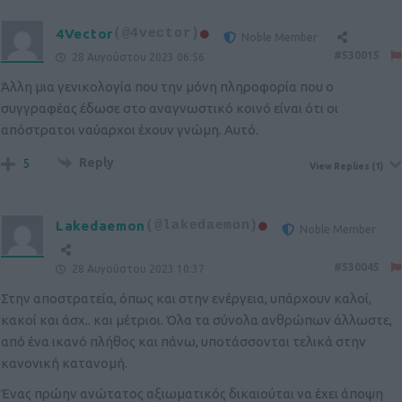
4Vector
(@4vector)
Noble Member
#530015
28 Αυγούστου 2023 06:56
Άλλη μια γενικολογία που την μόνη πληροφορία που ο
συγγραφέας έδωσε στο αναγνωστικό κοινό είναι ότι οι
απόστρατοι ναύαρχοι έχουν γνώμη. Αυτό.
Reply
5
View Replies
(1)
Lakedaemon
(@lakedaemon)
Noble Member
#530045
28 Αυγούστου 2023 10:37
Στην αποστρατεία, όπως και στην ενέργεια, υπάρχουν καλοί,
κακοί και άσχ.. και μέτριοι. Όλα τα σύνολα ανθρώπων άλλωστε,
από ένα ικανό πλήθος και πάνω, υποτάσσονται τελικά στην
κανονική κατανομή.
Ένας πρώην ανώτατος αξιωματικός δικαιούται να έχει άποψη