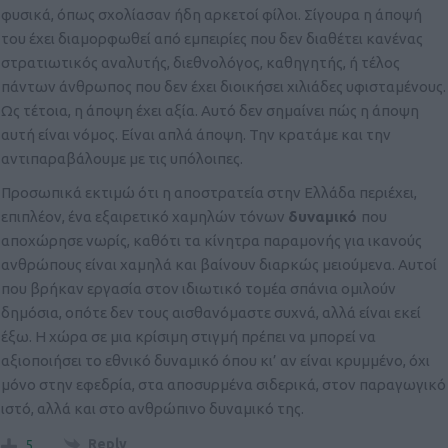
φυσικά, όπως σχολίασαν ήδη αρκετοί φίλοι. Σίγουρα η άποψή
του έχει διαμορφωθεί από εμπειρίες που δεν διαθέτει κανένας
στρατιωτικός αναλυτής, διεθνολόγος, καθηγητής, ή τέλος
πάντων άνθρωπος που δεν έχει διοικήσει χιλιάδες υφισταμένους.
Ως τέτοια, η άποψη έχει αξία. Αυτό δεν σημαίνει πώς η άποψη
αυτή είναι νόμος. Είναι απλά άποψη. Την κρατάμε και την
αντιπαραβάλουμε με τις υπόλοιπες.
Προσωπικά εκτιμώ ότι η αποστρατεία στην Ελλάδα περιέχει,
επιπλέον, ένα εξαιρετικό χαμηλών τόνων
δυναμικό
που
αποχώρησε νωρίς, καθότι τα κίνητρα παραμονής για ικανούς
ανθρώπους είναι χαμηλά και βαίνουν διαρκώς μειούμενα. Αυτοί
που βρήκαν εργασία στον ιδιωτικό τομέα σπάνια ομιλούν
δημόσια, οπότε δεν τους αισθανόμαστε συχνά, αλλά είναι εκεί
έξω. Η χώρα σε μια κρίσιμη στιγμή πρέπει να μπορεί να
αξιοποιήσει το εθνικό δυναμικό όπου κι’ αν είναι κρυμμένο, όχι
μόνο στην εφεδρία, στα αποσυρμένα σιδερικά, στον παραγωγικό
ιστό, αλλά και στο ανθρώπινο δυναμικό της.
Reply
5