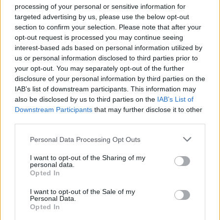
processing of your personal or sensitive information for
targeted advertising by us, please use the below opt-out
Βιντεοσκοπημένο υλικό με τον
section to confirm your selection. Please note that after your
Μοτζτάμπα Χαμενεΐ θα δημοσιοποιηθεί
opt-out request is processed you may continue seeing
στο μέλλον
interest-based ads based on personal information utilized by
us or personal information disclosed to third parties prior to
your opt-out. You may separately opt-out of the further
17:01
disclosure of your personal information by third parties on the
IAB’s list of downstream participants. This information may
also be disclosed by us to third parties on the
IAB’s List of
Downstream Participants
that may further disclose it to other
Rheinmetall: Μείωση €300 εκατ. στην
third parties.
πρόβλεψη πωλήσεων μετά την
ακύρωση των φρεγατών F126
Please note that this website/app uses one or more Google
Personal Data Processing Opt Outs
services and may gather and store information including but
not limited to your visit or usage behaviour. You may click to
I want to opt-out of the Sharing of my
16:40
personal data.
grant or deny consent to Google and its third-party tags to
Opted In
use your data for below specified purposes in below Google
consent section.
I want to opt-out of the Sale of my
Personal Data.
ΣΑΝ ΣΗΜΕΡΑ – 9 Αυγούστου 1500: Η
Opted In
άλωση της Μεθώνης από τους