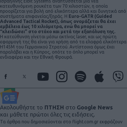
ισραηλινής Elbit Systems αναπτύσσεται μια νέα
κατευθυνόμενη ρουκέτα των 70 χιλιοστών, η οποία
προορίζεται για βολή από ελικόπτερα αλλά και δυνητικά από
συστήματα επιφανείας/ξηράς. Η
Euro-GATR (Guided
Advanced Tactical Rocket), όπως ονομάζεται θα έχει
εμβέλεια έως 10 χιλιόμετρα, ενώ θα μπορεί να
“κλειδώσει” στο στόχο και μετά την εξαπόλυση της.
Η κατεύθυνση γίνεται μέσω ακτίνας laser, και ως πρώτη
εφαρμογή της θα είναι για χρήση από τα ελαφρά ελικόπτερα
Η145Μ του Γερμανικού Στρατού. Αντίστοιχα όμως έχει
παραλάβει και η Κύπρος, οπότε το όπλο μπορεί να
ενδιαφέρει και την Εθνική Φρουρά.
Ακολουθήστε το
ΠΤΗΣΗ
στο
Google News
και μάθετε πρώτοι όλες τις ειδήσεις.
Τα άρθρα που δημοσιεύονται στο flight.com.gr εκφράζουν