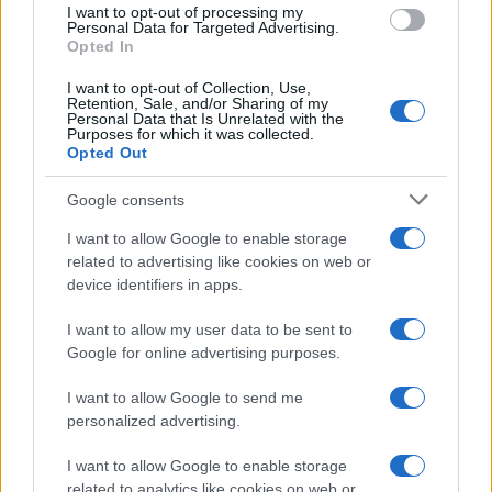
Οθωμανούς
I want to opt-out of processing my
Personal Data for Targeted Advertising.
Opted In
16:01
I want to opt-out of Collection, Use,
Retention, Sale, and/or Sharing of my
Personal Data that Is Unrelated with the
Purposes for which it was collected.
Opted Out
Βουλγαρία: Ουκρανικό drone εξερράγη
δίπλα στον αγωγό Trans-Balkan
Google consents
I want to allow Google to enable storage
15:40
related to advertising like cookies on web or
device identifiers in apps.
I want to allow my user data to be sent to
Ιράν: Δεν συνομιλούμε με τις ΗΠΑ όσο
Google for online advertising purposes.
παραβιάζεται η μεταβατική συμφωνία
I want to allow Google to send me
personalized advertising.
14:20
I want to allow Google to enable storage
related to analytics like cookies on web or