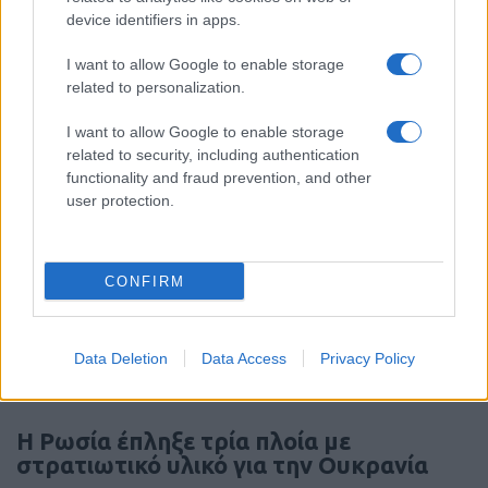
device identifiers in apps.
ΣΑΝ ΣΗΜΕΡΑ – 9 Αυγούστου 378: Μάχη
της Αδριανούπολης, οι Γότθοι
I want to allow Google to enable storage
συντρίβουν τον ρωμαϊκό στρατό
related to personalization.
I want to allow Google to enable storage
14:05
related to security, including authentication
functionality and fraud prevention, and other
user protection.
Τουρκία: «Σαν το Άρθρο 5 του ΝΑΤΟ» η
αμυντική συμφωνία με Σ. Αραβία και
Πακιστάν – θα μπει και η Αίγυπτος;
CONFIRM
12:40
Data Deletion
Data Access
Privacy Policy
Η Ρωσία έπληξε τρία πλοία με
στρατιωτικό υλικό για την Ουκρανία