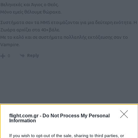
Βεληνεκές και Άγιος ο Θεός.
Μόνο εμείς θέλουμε θώρακα.
Συστήματα σαν τα MMS ετοιμάζονται για μια δεύτερη ενότητα. Η
Ζωάρα αρχίζει στα 40+βάλε.
Με το καλό και σε συστήματα πολλαπλής εκτόξευσης σαν το
Vampire.
Reply
0
flight.com.gr -
Do Not Process My Personal
Ροή Ειδήσεων
Information
If you wish to opt-out of the sale, sharing to third parties, or