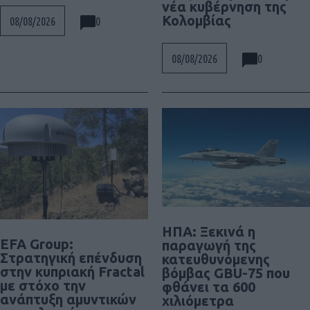
νέα κυβέρνηση της
Κολομβίας
0
08/08/2026
0
08/08/2026
ΗΠΑ: Ξεκινά η
EFA Group:
παραγωγή της
Στρατηγική επένδυση
κατευθυνόμενης
στην κυπριακή Fractal
βόμβας GBU-75 που
με στόχο την
φθάνει τα 600
ανάπτυξη αμυντικών
χιλιόμετρα