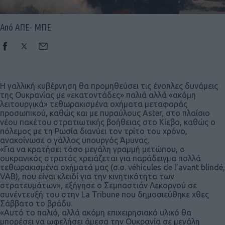
Από ΑΠΕ- ΜΠΕ
Η γαλλική κυβέρνηση θα προμηθεύσει τις ένοπλες δυνάμεις
της Ουκρανίας με «εκατοντάδες» παλιά αλλά «ακόμη
λειτουργικά» τεθωρακισμένα οχήματα μεταφοράς
προσωπικού, καθώς και με πυραύλους Aster, στο πλαίσιο
νέου πακέτου στρατιωτικής βοήθειας στο Κίεβο, καθώς ο
πόλεμος με τη Ρωσία διανύει τον τρίτο του χρόνο,
ανακοίνωσε ο γάλλος υπουργός Άμυνας.
«Για να κρατήσει τόσο μεγάλη γραμμή μετώπου, ο
ουκρανικός στρατός χρειάζεται για παράδειγμα πολλά
τεθωρακισμένα οχήματά μας (σ.σ. véhicules de l’avant blindé,
VAB), που είναι κλειδί για την κινητικότητα των
στρατευμάτων», εξήγησε ο Σεμπαστιάν Λεκορνού σε
συνέντευξή του στην La Tribune που δημοσιεύθηκε χθες
Σάββατο το βράδυ.
«Αυτό το παλιό, αλλά ακόμη επιχειρησιακό υλικό θα
μπορέσει να ωφελήσει άμεσα την Ουκρανία σε μεγάλη