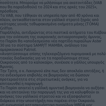
ποσότητα. Μπορούμε να μιλήσουμε για εκατοντάδες (VAB
που θα παραδοθούν) το 2024 και στις αρχές του 2025»,
πρόσθεσε.
Τα VAB, που τέθηκαν σε υπηρεσία πριν από 40 χρόνια και
πλέον, αντικαθίστανται στον γαλλικό στρατό ξηράς από
νεότερης γενιάς τεθωρακισμένα οχήματα μάχης (ΤΟΜΑ)
Griffon.
Παράλληλα, αντιδρώντας στα πιεστικά αιτήματα του Κιέβου
για την ενίσχυση της ουκρανικής αντιαεροπορικής άμυνας,
το Παρίσι θα «αποδεσμεύσει νέα παρτίδα πυραύλων Aster
30 για το σύστημα SAMP/T MAMBA, ανάλογο του
αμερικανικού Patriot.
«Αναπτύσσουμε επίσης τηλεχειριζόμενα πυρομαχικά με πολύ
ταχείες διαδικασίες για να τα παραδώσουμε στους
Ουκρανούς από το καλοκαίρι», συνέχισε ο γάλλος υπουργός
Άμυνας.
Την Τρίτη, ο κ. Λεκορνού είπε πως δεν αποκλείει επιτάξεις, ή
το ενδεχόμενο επιβολής σε βιομηχανίες να δώσουν
προτεραιότητα στις στρατιωτικές ανάγκες, για να
επιταχυνθεί η παραγωγή.
Το Παρίσι απαιτεί η γαλλική αμυντική βιομηχανία να αυξήσει
και να επιταχύνει την παραγωγή της για να καλυφθούν οι
ανάγκες του γαλλικού στρατού και να εξασφαλιστεί
διάρκεια στην υποστήριξη που παρέχει στην Ουκρανία.
«Η ευρωπαϊκή κατασκευάστρια πυραύλων MBDA μας