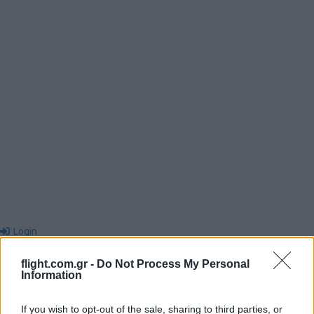
Login
flight.com.gr -
Do Not Process My Personal
Please login to comment
Information
2
COMMENTS
If you wish to opt-out of the sale, sharing to third parties, or