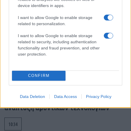
device identifiers in apps.
10:55
I want to allow Google to enable storage
related to personalization.
I want to allow Google to enable storage
Οι ΗΠΑ θα προσφέρουν βοήθεια 1 δις
related to security, including authentication
δολαρίων στη νέα κυβέρνηση της
functionality and fraud prevention, and other
Κολομβίας
user protection.
10:35
CONFIRM
EFA Group: Στρατηγική επένδυση στην
Data Deletion
Data Access
Privacy Policy
κυπριακή Fractal με στόχο την
ανάπτυξη αμυντικών τεχνολογιών
10:34