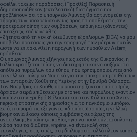
οφείλει ταχείες παραδόσεις. (Προχθές) Παρασκευή
δημοσιοποιήθηκαν (εκτελεστικά) διατάγματα που
προβλέπουν ότι το υπουργείο Άμυνας θα αστυνομεύει την
τήρηση των υποχρεώσεων ως προς τα αποθέματα, την
προτεραιοποίηση των συμβάσεων, ακόμη και (κάνοντας)
επιτάξεις», επέμεινε χθες.
«Ζήτησα από τη γενική διεύθυνση εξοπλισμών (DGA) να μου
υποβάλει προτάσεις για την εφαρμογή των μέτρων αυτών
ώστε να επιταχυνθεί η παραγωγή των πυραύλων Aster»,
πρόσθεσε.
Ο υπουργός Άμυνας εξήγησε πως εκτός της Ουκρανίας, η
Γαλλία χρειάζεται επίσης να διατηρήσει και να αυξήσει το
απόθεμα πυραύλων του τύπου, που χρησιμοποιούνται από
το γαλλικό Πολεμικό Ναυτικό για την απόκρουση επιθέσεων
των ανταρτών Χούθι της Υεμένης στην Ερυθρά Θάλασσα.
Τον Νοέμβριο, οι Χούθι, που υποστηρίζονται από το Ιράν,
άρχισαν σειρά επιθέσεων με drones και πυραύλους εναντίον
πλοίων στην Ερυθρά Θάλασσα και στον Κόλπο του Άντεν,
περιοχή στρατηγικής σημασίας για το παγκόσμιο εμπόριο.
Σε ό,τι αφορά τις εξαγωγές, «διαπίστωσα πως η γαλλική
βιομηχανία έχασε κάποιες συμβάσεις σε χώρες της
ανατολικής Ευρώπης», καθώς «για να πουλιούνται όπλα» η
χώρα που τα διαθέτει «πρέπει να είναι καλή στις
τεχνολογίες, στις τιμές, στη διπλωματία, αλλά πλέον και στις
προθεσμίες παράδοσης», ανέφερε ο κ. Λεκορνού.