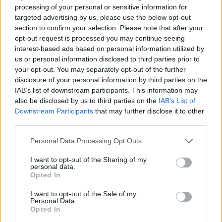
processing of your personal or sensitive information for
Oldest
targeted advertising by us, please use the below opt-out
section to confirm your selection. Please note that after your
opt-out request is processed you may continue seeing
s800
(@s800)
Member
interest-based ads based on personal information utilized by
#585098
31 Μαρτίου 2024 11:10
us or personal information disclosed to third parties prior to
your opt-out. You may separately opt-out of the further
Οι δικοί μας ASTER 30 για τις FDI έχουν παραγγελθεί; Και οι 32 +
disclosure of your personal information by third parties on the
απόθεμα για κάθε πλοίο; Πότε ορίστηκε η παράδοση; Αν ξέρει
IAB’s list of downstream participants. This information may
κανένας……..
also be disclosed by us to third parties on the
IAB’s List of
Downstream Participants
that may further disclose it to other
Reply
0
View Replies
(1)
third parties.
Please note that this website/app uses one or more Google
Personal Data Processing Opt Outs
services and may gather and store information including but
not limited to your visit or usage behaviour. You may click to
I want to opt-out of the Sharing of my
personal data.
grant or deny consent to Google and its third-party tags to
Opted In
use your data for below specified purposes in below Google
consent section.
I want to opt-out of the Sale of my
Personal Data.
Opted In
Ροή Ειδήσεων