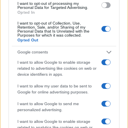
I want to opt-out of processing my
Personal Data for Targeted Advertising.
Opted In
I want to opt-out of Collection, Use,
Τρεις νεκροί, ανάμεσά τους ένα μικρό
Retention, Sale, and/or Sharing of my
Personal Data that Is Unrelated with the
παιδί, από ρωσική επίθεση στο Κίεβο
Purposes for which it was collected.
Opted Out
12:55
Google consents
I want to allow Google to enable storage
related to advertising like cookies on web or
745 εκατ. δολάρια στη Raytheon για SM-
device identifiers in apps.
3 Block IIA
I want to allow my user data to be sent to
Google for online advertising purposes.
12:37
I want to allow Google to send me
personalized advertising.
Rheinmetall–Lockheed Martin:
I want to allow Google to enable storage
Ευρωπαϊκή παραγωγή ATACMS
related to analytics like cookies on web or