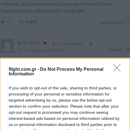
σαβούρες, συζητάμε πως να μαζέψουμε ότι παλιατζούρα
ξεφορτώνονται γάλλοι, κινέζοι και άραβες….
Reply
0
View Replies
(1)
ETS
(@ets)
Active Member
#124848
13 Νοεμβρίου 2019 18:45
Υπαρχουν της Ταιβαν ..
Μια ερωτηση στην κυβερνηση της χωρας θα εβλαπτε καποιον?
flight.com.gr -
Do Not Process My Personal
Information
Επισης τα Γαλλικα ειναι μια ακομη διεξοδος παρα τις διαφορες ..
Αλλιως θα δουμε στην πραξη τις συνεπειες της απραξιας μας
στον αεροπορικο κλαδο ..
If you wish to opt-out of the sale, sharing to third parties, or
processing of your personal or sensitive information for
Reply
0
targeted advertising by us, please use the below opt-out
View Replies
(1)
section to confirm your selection. Please note that after your
opt-out request is processed you may continue seeing
interest-based ads based on personal information utilized by
us or personal information disclosed to third parties prior to
ΚΡΑΤΕΡΟΣ
#124857
14 Νοεμβρίου 2019 09:13