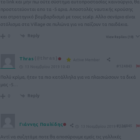
το link και μην πω ούτε σύστημα αυτοπροστασίας καινούργιο, θα
προστατεύονται απο τα -5 αρια. Αποστολές ναυτικής κρούσης
και στρατηγικό βομβαρδισμό με τους scalp. Αλλο σενάριο είναι
στόλισμα στα Village σε πυλώνα για να παίζουν τα παιδάκια.
Reply
0
View Replies
(19)
Thras
(@thras)
Active Member
#124843
13 Νοεμβρίου 2019 10:43
Πολύ κρίμα, ήταν τα πιο κατάλληλα για να πλαισιώσουν τα δικά
μας -5…
Reply
0
Γιάννης Παυλίδης
#124845
13 Νοεμβρίου 2019 12:06
Αντί να συζητάμε ποτε θα αποσύρουμε εμείς τις γαλλικές