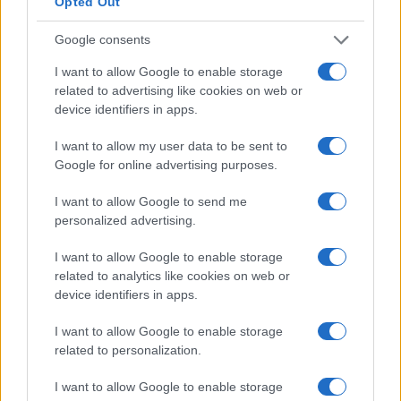
Opted Out
ΥΓ2: Νομίζω οτι θα πρέπει να εξετάσουμε τα 48 γαλλικά -5F και
την υποβολή τους σε κοινό πρόγραμμα αναβάθμισης με τα δικά
Google consents
μας -5. Να αξιοποιήσουμε το κόστος ανάπτυξης από το
I want to allow Google to enable storage
αντίστοιχο πρόγραμμα των ΗΑΕ και να πάμε σε ένα πρόγραμμα
related to advertising like cookies on web or
με το ραντάρ AESA που βάζουν στα F1, νέο σύστημα ψύξης, IRST,
device identifiers in apps.
Link 16/22, σκοπευτικο επί κάσκας και αναβάθμιση (νέα) του
συστήματος αυτοπροστασίας. Ίσως και κάποιο κιτ αναβάθμισης
I want to allow my user data to be sent to
του κινητήρα ή υποσυστημάτων του. Με τα απάρτια που θα
Google for online advertising purposes.
περισέψουν, αναβαθμίζουμε τα απλά δίλιτρα.
Αν θέλουμε να δεσμεύσουμε 2-2,5 δις στο “γαλλικό γραμμάτιο”,
I want to allow Google to send me
personalized advertising.
να το κάνουμε εκεί που μας συμφέρει και αποδίδει περισσότερο.
Reply
0
I want to allow Google to enable storage
View Replies
(6)
related to analytics like cookies on web or
device identifiers in apps.
I want to allow Google to enable storage
RIGAS
(@rigas)
#124874
19 Νοεμβρίου 2019 20:13
related to personalization.
Καλησπέρα .. Άλλος ο ρόλος των αεροσκαφών και άλλος των
I want to allow Google to enable storage
πολεμικών πλοίων. Μην τους μπερδεύετε . Έχετε δει σε