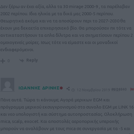
Δεν ξέρω αν έχει αξία, αλλα τα 30 mirage 2000-9 , τα παρέλαβαν
2002 περίπου. Ιδια ηλικία με τα δικά μας 2000-5 περίπου.
Θεωρητικά ακόμα και να τα αποσύρουν περι το 2027-2030 θα
έχουν μια δεκαετία επιχειρησιακό βίο. Θα μπορούσαν πχ τότε να
αντικαταστήσουν τα απλα δίλιτρα και να σχηματίσουν περίπου 2
ομοιογενείς μοίρες. Ισως τότε να είμαστε και οι μοναδικοί
ενδιαφερόμενοι.
Reply
0
ΙΩΑΝΝΗΣ ΔΡΙΝΗΣ
#124840
12 Νοεμβρίου 2019 19:53
Πάνε αυτά. Τώρα τι κάνουμε; Αγορά μερικων EGM και
πρόγραμμα μερικού εκσυγχρονισμού στο συνολο EGM με LINK 16
και νεο υπολογιστή και σύστημα αυτοπροστασίας. Ολοκλήρωση
mica, scalp, exocet. Και αποστολές αεροπορικής υπεροχής
μπορούν να αναλάβουν με τους mica σε συνεργασία με τα -5 και