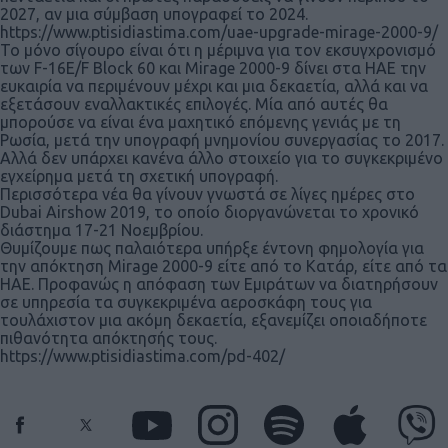
2027, αν μια σύμβαση υπογραφεί το 2024.
https://www.ptisidiastima.com/uae-upgrade-mirage-2000-9/
Το μόνο σίγουρο είναι ότι η μέριμνα για τον εκσυγχρονισμό
των F-16E/F Block 60 και Mirage 2000-9 δίνει στα ΗΑΕ την
ευκαιρία να περιμένουν μέχρι και μια δεκαετία, αλλά και να
εξετάσουν εναλλακτικές επιλογές. Μία από αυτές θα
μπορούσε να είναι ένα μαχητικό επόμενης γενιάς με τη
Ρωσία, μετά την υπογραφή μνημονίου συνεργασίας το 2017.
Αλλά δεν υπάρχει κανένα άλλο στοιχείο για το συγκεκριμένο
εγχείρημα μετά τη σχετική υπογραφή.
Περισσότερα νέα θα γίνουν γνωστά σε λίγες ημέρες στο
Dubai Airshow 2019, το οποίο διοργανώνεται το χρονικό
διάστημα 17-21 Νοεμβρίου.
Θυμίζουμε πως παλαιότερα υπήρξε έντονη φημολογία για
την απόκτηση Mirage 2000-9 είτε από το Κατάρ, είτε από τα
ΗΑΕ. Προφανώς η απόφαση των Εμιράτων να διατηρήσουν
σε υπηρεσία τα συγκεκριμένα αεροσκάφη τους για
τουλάχιστον μια ακόμη δεκαετία, εξανεμίζει οποιαδήποτε
πιθανότητα απόκτησής τους.
https://www.ptisidiastima.com/pd-402/