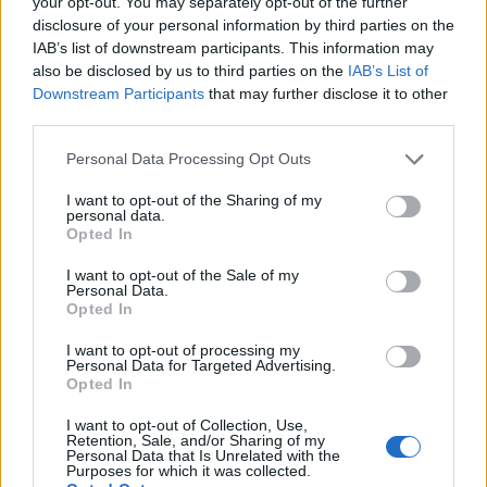
your opt-out. You may separately opt-out of the further
disclosure of your personal information by third parties on the
ΕΙΝΑΙ ΔΥΝΑΤΟΝ ΝΑ ΥΠΑΡΧΟΥΝ ΕΛΛΗΝΕΣ ΠΟΥ ΝΑ ΠΙΣΤΕΥΟΥΝ
IAB’s list of downstream participants. This information may
ΟΤΙ ΟΙ ΚΑΤΑΡΙΑΝΟΙ ΘΑ ΚΑΝΟΥΝ ΕΠΕΝΔΥΣΕΙΣ η ΘΑ ΠΟΥΛΗΣΟΥΝ
also be disclosed by us to third parties on the
IAB’s List of
ΠΟΛΕΜΙΚΟ ΥΛΙΚΟ ΚΑΙ ΜΑΛΙΣΤΑ ΑΕΡΟΠΛΑΝΑ ΣΤΗΝ ΕΛΛΑΔΑ???
Downstream Participants
that may further disclose it to other
ΤΟΝ ΕΡΝΤΟΓΚΑΝ ΤΟΝ ΡΩΤΗΣΑΝ? ??
third parties.
Reply
0
View Replies
(2)
Please note that this website/app uses one or more Google
Personal Data Processing Opt Outs
services and may gather and store information including but
not limited to your visit or usage behaviour. You may click to
I want to opt-out of the Sharing of my
personal data.
grant or deny consent to Google and its third-party tags to
PROMAXOS
(@promaxos)
Opted In
use your data for below specified purposes in below Google
#124865
14 Νοεμβρίου 2019 16:52
consent section.
I want to opt-out of the Sale of my
Από ότι θυμαμαι, τα ΗΑΕ αναβαθμίζουν 48 από τα Μ2000-9 τους.
Personal Data.
Opted In
Αφήνουν απέξω 12, τα οποία ανήκουν στα 30 περίπου
παλαιότερα Μ2000 που αναβαθμίστηκαν σε -9.
I want to opt-out of processing my
Personal Data for Targeted Advertising.
Αυτά τα 12 είναι νομίζω το ζήτημα. Είναι διαθέσιμα, ως μη (εκ
Opted In
νέου) αναβαθμιζόμενα;
ΥΓ: Μάλλον θα πρέπει να ξεχάσουμε τα ταιβανέζικα. Ασγχος μου
I want to opt-out of Collection, Use,
Retention, Sale, and/or Sharing of my
είπε ότι η ΠΑ τα εξέτασε και βρήκε ότι είναι σε πολύ κακή
Personal Data that Is Unrelated with the
κατάσταση, λόγω ελλιπούς και κακής συντήρησης.
Purposes for which it was collected.