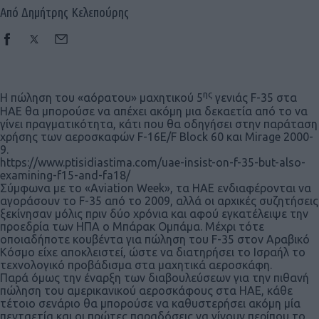
Από Δημήτρης Κελεπούρης
ης
Η πώληση του «αόρατου» μαχητικού 5
γενιάς F-35 στα
ΗΑΕ θα μπορούσε να απέχει ακόμη μια δεκαετία από το να
γίνει πραγματικότητα, κάτι που θα οδηγήσει στην παράταση
χρήσης των αεροσκαφών F-16E/F Block 60 και Mirage 2000-
9.
https://www.ptisidiastima.com/uae-insist-on-f-35-but-also-
examining-f15-and-fa18/
Σύμφωνα με το «Aviation Week», τα ΗΑΕ ενδιαφέρονται να
αγοράσουν το F-35 από το 2009, αλλά οι αρχικές συζητήσεις
ξεκίνησαν μόλις πριν δύο χρόνια και αφού εγκατέλειψε την
προεδρία των ΗΠΑ ο Μπάρακ Ομπάμα. Μέχρι τότε
οποιαδήποτε κουβέντα για πώληση του F-35 στον Αραβικό
Κόσμο είχε αποκλειστεί, ώστε να διατηρήσει το Ισραήλ το
τεχνολογικό προβάδισμα στα μαχητικά αεροσκάφη.
Παρά όμως την έναρξη των διαβουλεύσεων για την πιθανή
πώληση του αμερικανικού αεροσκάφους στα ΗΑΕ, κάθε
τέτοιο σενάριο θα μπορούσε να καθυστερήσει ακόμη μία
πενταετία και οι πρώτες παραδόσεις να γίνουν περίπου το