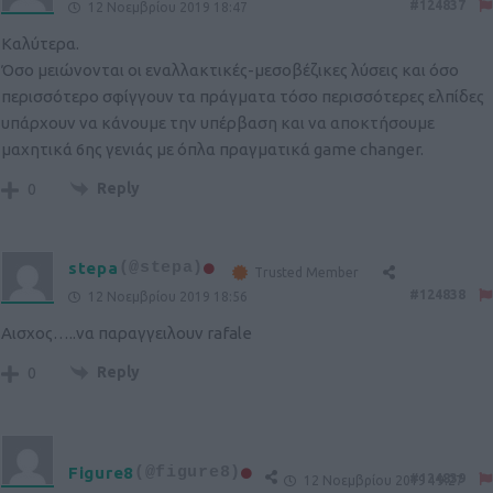
#124837
12 Νοεμβρίου 2019 18:47
Καλύτερα.
Όσο μειώνονται οι εναλλακτικές-μεσοβέζικες λύσεις και όσο
περισσότερο σφίγγουν τα πράγματα τόσο περισσότερες ελπίδες
υπάρχουν να κάνουμε την υπέρβαση και να αποκτήσουμε
μαχητικά 6ης γενιάς με όπλα πραγματικά game changer.
Reply
0
stepa
(@stepa)
Trusted Member
#124838
12 Νοεμβρίου 2019 18:56
Αισχος…..να παραγγειλουν rafale
Reply
0
Figure8
(@figure8)
#124839
12 Νοεμβρίου 2019 19:27