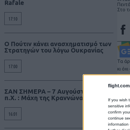
Rafale
Πεντ
Στο τ
17:10
Ο Πούτιν κάνει ανασχηματισμό των
Στρατηγών του λόγω Ουκρανίας
Τα άρ
17:00
κι όχ
έγκρι
διατη
flight.com
ΣΑΝ ΣΗΜΕΡΑ – 7 Αυγούστου 322
συγγρ
π.Χ. : Μάχη της Κραννώνας
If you wish 
sensitive in
confirm you
16:01
continue se
information 