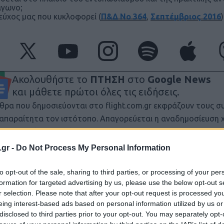
άγωνο;
εύχος μας που κυκλοφορεί (
Π&Δ Νο 364
,
Σεπτέμβριος 2016
)
Ακολουθήστε το
ΠΤΗΣΗ
στο
Google News
και μάθετε πρώτοι όλες τις ειδήσεις.
θρα που δημοσιεύονται στο flight.com.gr εκφράζουν τους σ
ι απαραίτητα τον ιστότοπο. Απαγορεύεται η αναδημοσίευση 
ση. Σε αντίθετη περίπτωση θα λαμβάνονται νομικά μέτρα. Ο 
ρεί το δικαίωμα ελέγχου των σχολίων, τα οποία εκφράζουν 
.gr -
Do Not Process My Personal Information
αφέα τους.
to opt-out of the sale, sharing to third parties, or processing of your per
formation for targeted advertising by us, please use the below opt-out s
r selection. Please note that after your opt-out request is processed y
eing interest-based ads based on personal information utilized by us or
disclosed to third parties prior to your opt-out. You may separately opt-