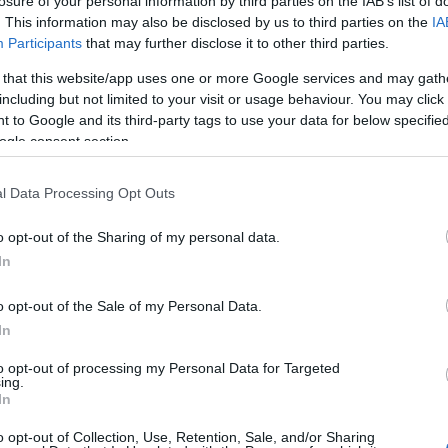
losure of your personal information by third parties on the IAB’s list of
. This information may also be disclosed by us to third parties on the
IA
Participants
that may further disclose it to other third parties.
 that this website/app uses one or more Google services and may gath
including but not limited to your visit or usage behaviour. You may click 
 to Google and its third-party tags to use your data for below specifi
ogle consent section.
l Data Processing Opt Outs
o opt-out of the Sharing of my personal data.
In
Login
o opt-out of the Sale of my Personal Data.
Please login t
In
to opt-out of processing my Personal Data for Targeted
0
COMMENTS
ing.
In
o opt-out of Collection, Use, Retention, Sale, and/or Sharing