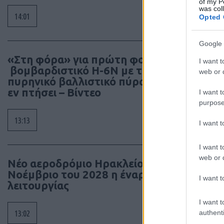
of my P
was col
14:01
Opted 
Google 
«Στη φόρα» για πρώτη φορά
I want t
βομβαρδιστικό H-6N με τον
web or d
πυρηνικό βαλλιστικό πύραυλο JL-1
εν πτήσει – Βίντεο
I want t
purpose
13:13
I want 
I want t
web or d
Νέο αεροδρόμιο Ηρακλείου: Τον
Νοέμβριο του 2028 η έναρξη
I want t
λειτουργίας
I want t
authenti
13:02