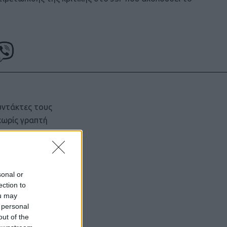
υντάκτες τους
χωρίς γραπτή
ιστότοπος
μόνο το
sonal or
ection to
ou may
 personal
out of the