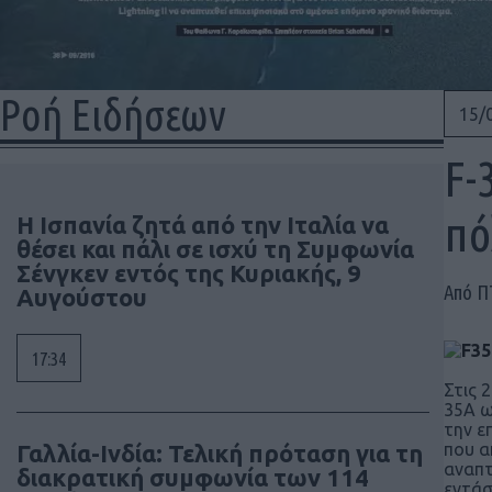
Ροή Ειδήσεων
15/
F-
πό
Η Ισπανία ζητά από την Ιταλία να
θέσει και πάλι σε ισχύ τη Συμφωνία
Σένγκεν εντός της Κυριακής, 9
Από 
Αυγούστου
17:34
Στις 
35A ω
την ε
Γαλλία-Ινδία: Τελική πρόταση για τη
που α
αναπτ
διακρατική συμφωνία των 114
εντάσ