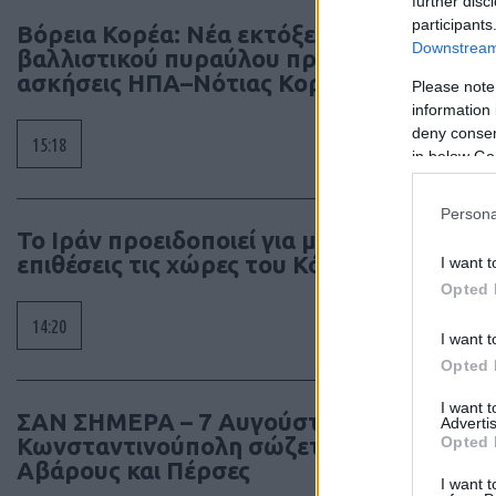
further disc
participants
Βόρεια Κορέα: Νέα εκτόξευση
Downstream 
βαλλιστικού πυραύλου πριν από τις
ασκήσεις ΗΠΑ–Νότιας Κορέας
Please note
information 
deny consent
15:18
in below Go
Persona
Το Ιράν προειδοποιεί για μαζικές
επιθέσεις τις χώρες του Κόλπου
I want t
Opted 
14:20
I want t
Opted 
I want 
ΣΑΝ ΣΗΜΕΡΑ – 7 Αυγούστου 626: Η
Advertis
Κωνσταντινούπολη σώζεται από
Opted 
Αβάρους και Πέρσες
I want t