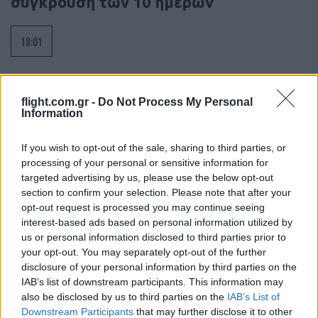
σύγκρουση των 10 ημερών
18:01
Η Ισπανία ζητά από την Ιταλία να θέσει
flight.com.gr -
Do Not Process My Personal
Information
και πάλι σε ισχύ τη Συμφωνία Σένγκεν
εντός της Κυριακής, 9 Αυγούστου
If you wish to opt-out of the sale, sharing to third parties, or
processing of your personal or sensitive information for
17:34
targeted advertising by us, please use the below opt-out
section to confirm your selection. Please note that after your
opt-out request is processed you may continue seeing
interest-based ads based on personal information utilized by
us or personal information disclosed to third parties prior to
Διαβάστε περισσότερα
your opt-out. You may separately opt-out of the further
disclosure of your personal information by third parties on the
Διαβάστε επίσης
IAB’s list of downstream participants. This information may
also be disclosed by us to third parties on the
IAB’s List of
Downstream Participants
that may further disclose it to other