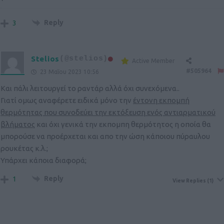
Reply
3
Stelios
(@stelios)
Active Member
#505964
23 Μαΐου 2023 10:56
Και πάλι λειτουργεί το ραντάρ αλλά όχι συνεχόμενα..
Γιατί ομως αναφέρετε ειδικά μόνο την
έντονη εκπομπή
θερμότητας που συνοδεύει την εκτόξευση ενός αντιαρματικού
βλήματος
και όχι γενικά την εκπομπη θερμότητος η οποία θα
μπορούσε να προέρχεται και απο την ώση κάποιου πύραυλου
ρουκέτας κ.λ.;
Υπάρχει κάποια διαφορά;
Reply
1
View Replies
(1)