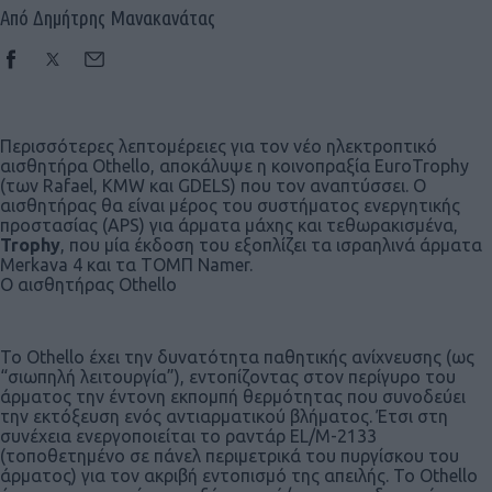
Από Δημήτρης Μανακανάτας
Περισσότερες λεπτομέρειες για τον νέο ηλεκτροπτικό
αισθητήρα Othello, αποκάλυψε η κοινοπραξία EuroTrophy
(των Rafael, KMW και GDELS) που τον αναπτύσσει. Ο
αισθητήρας θα είναι μέρος του συστήματος ενεργητικής
προστασίας (APS) για άρματα μάχης και τεθωρακισμένα,
Trophy
, που μία έκδοση του εξοπλίζει τα ισραηλινά άρματα
Merkava 4 και τα ΤΟΜΠ Namer.
O αισθητήρας Othello
Το Othello έχει την δυνατότητα παθητικής ανίχνευσης (ως
“σιωπηλή λειτουργία”), εντοπίζοντας στον περίγυρο του
άρματος την έντονη εκπομπή θερμότητας που συνοδεύει
την εκτόξευση ενός αντιαρματικού βλήματος. Έτσι στη
συνέχεια ενεργοποιείται το ραντάρ EL/M-2133
(τοποθετημένο σε πάνελ περιμετρικά του πυργίσκου του
άρματος) για τον ακριβή εντοπισμό της απειλής. Το Othello