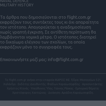
NAVAL DEFENCE
MILITARY HISTORY
Τα άρθρα που δημοσιεύονται στο flight.com.gr
εκφράζουν τους συντάκτες τους κι όχι απαραίτητα
τον ιστότοπο. Απαγορεύεται η αναδημοσίευση
χωρίς γραπτή έγκριση. Σε αντίθετη περίπτωση θα
λαμβάνονται νομικά μέτρα. Ο ιστότοπος διατηρεί
το δικαίωμα ελέγχου των σχολίων, τα οποία
εκφράζουν μόνο το συγγραφέα τους.
Επικοινωνήστε μαζί μας:
info@flight.com.gr
Το flight.com.gr ανήκει στην εταιρεία ΙΚΑΡΟΣ ΙΚΕ. Έδρα: Μεσογείων 321,
Χαλάνδρι · Εκδότης-Διευθυντής: Φαίδων Καραϊωσηφίδης · Αρχισυντάκτης:
Χρήστος Κτενάς · Υπεύθυνος Ύλης: Γιάννης Ρέκκας · Εμπορικά θέματα:
Χριστόφορος Χαντιώνας · Διοίκηση: Αριάδνη Καραϊωσηφίδη.