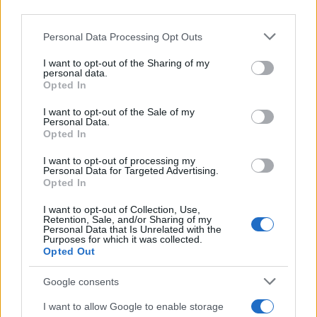
third parties.
Please note that this website/app uses one or more Google
Personal Data Processing Opt Outs
services and may gather and store information including but
not limited to your visit or usage behaviour. You may click to
I want to opt-out of the Sharing of my
personal data.
grant or deny consent to Google and its third-party tags to
Opted In
use your data for below specified purposes in below Google
consent section.
I want to opt-out of the Sale of my
Μη επανδρωμένα
ΑΝΑΛΥΣΗ: Η Ευρώπη
Personal Data.
επιφανείας Magura
χτίζει τον δικό της
Opted In
εξαπέλυσαν drones
πολυεπίπεδο «Θόλο»
κατά ρωσικών
αεράμυνας – οι
I want to opt-out of processing my
ραντάρ στην Κριμαία
Personal Data for Targeted Advertising.
προκλήσεις για την
Opted In
– βίντεο
Ελλάδα
I want to opt-out of Collection, Use,
Retention, Sale, and/or Sharing of my
1
07/08/2026
1
07/08/2026
Personal Data that Is Unrelated with the
Purposes for which it was collected.
Opted Out
Google consents
I want to allow Google to enable storage