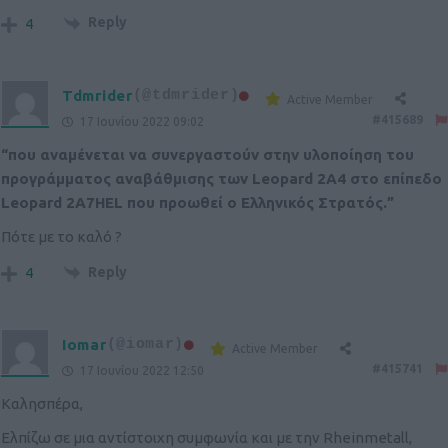
Reply
4
Tdmrider
(@tdmrider)
Active Member
#415689
17 Ιουνίου 2022 09:02
“που αναμένεται να συνεργαστούν στην υλοποίηση του
προγράμματος αναβάθμισης των Leopard 2A4 στο επίπεδο
Leopard 2A7HEL που προωθεί ο Ελληνικός Στρατός.”
Πότε με το καλό ?
Reply
4
Iomar
(@iomar)
Active Member
#415741
17 Ιουνίου 2022 12:50
Καλησπέρα,
Ελπίζω σε μια αντίστοιχη συμφωνία και με την Rheinmetall,