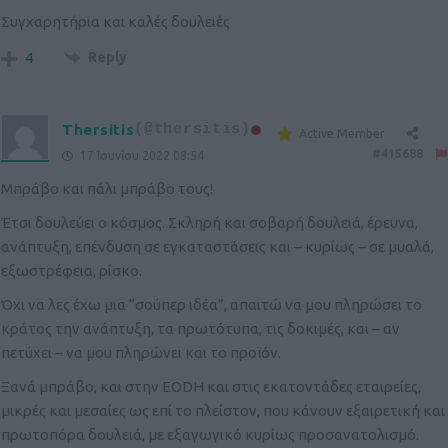
Συγχαρητήρια και καλές δουλειές
Reply
4
Thersitis
(@thersitis)
Active Member
#415688
17 Ιουνίου 2022 08:54
Μπράβο και πάλι μπράβο τους!
Έτσι δουλεύει ο κόσμος. Σκληρή και σοβαρή δουλειά, έρευνα,
ανάπτυξη, επένδυση σε εγκαταστάσεις και – κυρίως – σε μυαλά,
εξωστρέφεια, ρίσκο.
Όχι να λες έχω μια “σούπερ ιδέα”, απαιτώ να μου πληρώσει το
κράτος την ανάπτυξη, τα πρωτότυπα, τις δοκιμές, και – αν
πετύχει – να μου πληρώνει και το προϊόν.
Ξανά μπράβο, και στην EODH και στις εκατοντάδες εταιρείες,
μικρές και μεσαίες ως επί το πλείστον, που κάνουν εξαιρετική και
πρωτοπόρα δουλειά, με εξαγωγικό κυρίως προσανατολισμό.