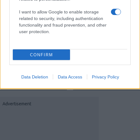
I want to allow Google to enable storage
SNCASE SE.5000
related to security, including authentication
Baroudeur: το γαλλικό
ΣΑΝ ΣΗΜΕΡΑ – 6
functionality and fraud prevention, and other
μαχητικό που…
Αυγούστου 1870:
user protection.
ξέχασε τους τροχούς
Μάχες του Spicheren
προσγείωσης
και του Wörth, ο
γερμανικός στρατός
CONFIRM
διαλύει τους Γάλλους
1
06/08/2026
0
06/08/2026
Data Deletion
Data Access
Privacy Policy