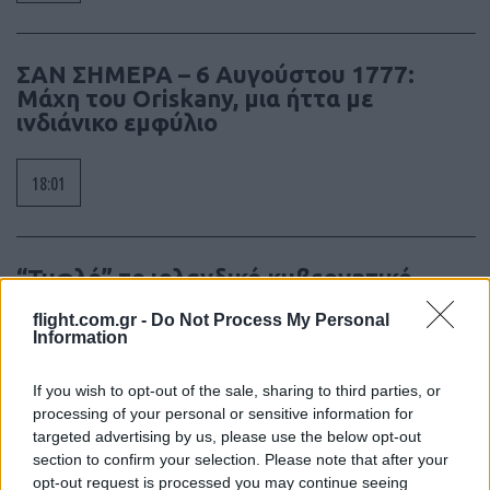
ΣΑΝ ΣΗΜΕΡΑ – 6 Αυγούστου 1777:
Μάχη του Oriskany, μια ήττα με
ινδιάνικο εμφύλιο
18:01
“Τυφλό” το ιρλανδικό κυβερνητικό
αεροσκάφος ή μια ακόμη ρήξη με το
flight.com.gr -
Do Not Process My Personal
Ισραήλ;
Information
17:40
If you wish to opt-out of the sale, sharing to third parties, or
processing of your personal or sensitive information for
targeted advertising by us, please use the below opt-out
section to confirm your selection. Please note that after your
Μόναχο: Ισόβια στον 25χρονο Αφγανό
opt-out request is processed you may continue seeing