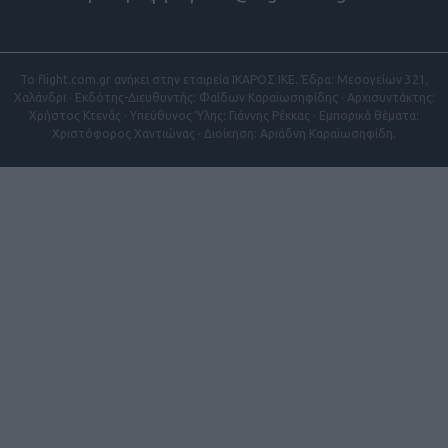
Το flight.com.gr ανήκει στην εταιρεία ΙΚΑΡΟΣ ΙΚΕ. Έδρα: Μεσογείων 321,
Χαλάνδρι · Εκδότης-Διευθυντής: Φαίδων Καραϊωσηφίδης · Αρχισυντάκτης:
Χρήστος Κτενάς · Υπεύθυνος Ύλης: Γιάννης Ρέκκας · Εμπορικά θέματα:
Χριστόφορος Χαντιώνας · Διοίκηση: Αριάδνη Καραϊωσηφίδη.