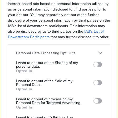
για τη φονική επίθεση σε διαδήλωση
interest-based ads based on personal information utilized by
us or personal information disclosed to third parties prior to
your opt-out. You may separately opt-out of the further
16:30
disclosure of your personal information by third parties on the
IAB’s list of downstream participants. This information may
also be disclosed by us to third parties on the
IAB’s List of
Downstream Participants
that may further disclose it to other
Στην Ουκρανία ο Βρετανός υπουργός
third parties.
Άμυνας για επιτάχυνση της στήριξης
Please note that this website/app uses one or more Google
Personal Data Processing Opt Outs
services and may gather and store information including but
15:40
not limited to your visit or usage behaviour. You may click to
I want to opt-out of the Sharing of my
personal data.
grant or deny consent to Google and its third-party tags to
Opted In
use your data for below specified purposes in below Google
consent section.
I want to opt-out of the Sale of my
Ιστορικό ρεκόρ για την Aegean τον
Personal Data.
Ιούλιο με 2 εκατομμύρια επιβάτες
Opted In
I want to opt-out of processing my
Personal Data for Targeted Advertising.
14:20
Opted In
I want to opt-out of Collection, Use,