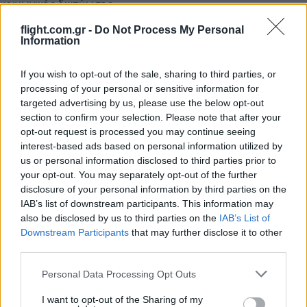
κοινωνικής δικτύωσης.
flight.com.gr -
Do Not Process My Personal
Information
If you wish to opt-out of the sale, sharing to third parties, or
processing of your personal or sensitive information for
targeted advertising by us, please use the below opt-out
section to confirm your selection. Please note that after your
Ακολουθήστε το
ΠΤΗΣΗ
στο
Google News
opt-out request is processed you may continue seeing
και μάθετε πρώτοι όλες τις ειδήσεις.
interest-based ads based on personal information utilized by
Τα άρθρα που δημοσιεύονται στο flight.com.gr εκφράζουν
us or personal information disclosed to third parties prior to
your opt-out. You may separately opt-out of the further
τους συντάκτες τους κι όχι απαραίτητα τον ιστότοπο.
disclosure of your personal information by third parties on the
Απαγορεύεται η αναδημοσίευση χωρίς γραπτή έγκριση. Σε
IAB’s list of downstream participants. This information may
αντίθετη περίπτωση θα λαμβάνονται νομικά μέτρα. Ο
also be disclosed by us to third parties on the
IAB’s List of
ιστότοπος διατηρεί το δικαίωμα ελέγχου των σχολίων, τα
Downstream Participants
that may further disclose it to other
third parties.
οποία εκφράζουν μόνο το συγγραφέα τους.
Please note that this website/app uses one or more Google
Personal Data Processing Opt Outs
services and may gather and store information including but
not limited to your visit or usage behaviour. You may click to
I want to opt-out of the Sharing of my