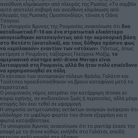
ανεύθυνη κλιμάκωση» από πλευράς της Ρωσίας. «Το συμβάν
αυτό αποτελεί σοβαρή και ανεύθυνη κλιμάκωση από
πλευράς της Ρωσικής Ομοσπονδίας», τόνισε η Οάνα
Τσόγιου.
Το υπουργείο Άμυνας της Ρουμανίας ανακοίνωσε ότι
δυο
καταδιωκτικά F-16 και ένα στρατιωτικό ελικόπτερο
απογειώθηκαν κατεπειγόντως από την αεροπορική βάση
στο Φετέστι (ανατολικά), και τους δόθηκε πράσινο φως
να «εμπλακούν» εναντίον των «στόχων
». Πάντως, όπως
εκτίμησε ο Ρουμάνος ταξίαρχος Γκεόργκε Μαξίμ,
το
αμερικανικό σύστημα anti-drone Merops είναι
λειτουργικό στη Ρουμανία, αλλά θα ήταν πολύ επικίνδυνο
να χρησιμοποιηθεί σε πόλη
.
Οι κάτοικοι των συνοριακών πόλεων Βράιλα, Γαλάτσι και
Τούλτσεα προειδοποιήθηκαν να βρουν καταφύγιο μετά το
περιστατικό.
Ο ρουμανικός νόμος επιτρέπει την κατάρριψη drones εν
καιρώ ειρήνης, αν κινδυνεύουν ζωές ή περιουσίες, αλλά μέχρι
στιγμής δεν έχει τεθεί σε εφαρμογή.
Η υπηρεσία αντιμετώπισης εκτάκτων αναγκών ανέφεραν ότι
ολόκληρο το ωφέλιμο φορτίο του drone εξερράγη και η
φωτιά κατασβέστηκε.
Το υπουργείο Άμυνας ανακοίνωσε ότι το ραντάρ έχασε την
επαφή με το drone καθώς εισήλθε στο Γαλάτσι, επειδή
πετούσε πολύ χαμηλά στο έδαφος.