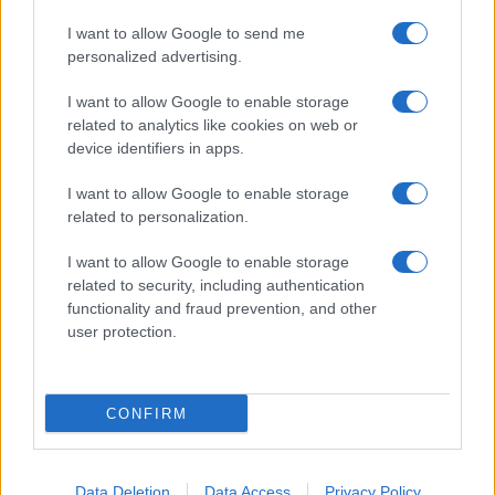
I want to allow Google to send me
personalized advertising.
I want to allow Google to enable storage
related to analytics like cookies on web or
device identifiers in apps.
Ροή Ειδήσεων
I want to allow Google to enable storage
related to personalization.
I want to allow Google to enable storage
related to security, including authentication
Στη Δικαιοσύνη σήμερα η 46χρονη που
functionality and fraud prevention, and other
user protection.
κατηγορείται για συμμετοχή στον
εμπρησμό της Marfin
CONFIRM
09:35
Data Deletion
Data Access
Privacy Policy