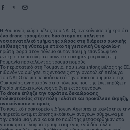
Η Ρουμανία, χώρα μέλος του ΝΑΤΟ, ανακοίνωσε σήμερα ότι
ένα drone τραυμάτισε δύο άτομα σε πόλη στο
νοτιοανατολικό τμήμα της χώρας στη διάρκεια ρωσικής
επίθεσης τη νύχτα με στόχο τη γειτονική Ουκρανία
–η
πρώτη φορά στον πόλεμο αυτόν που μη επανδρωμένο
εναέριο όχημα πλήττει πυκνοκατοικημένη περιοχή στη
Ρουμανία προκαλώντας τραυματισμούς.
Το περιστατικό στη Ρουμανία, που είναι επίσης μέλος της ΕΕ,
πιθανόν να αυξήσει τις εντάσεις στην ανατολική πτέρυγα
του ΝΑΤΟ σε μια περίοδο κατά την οποία οι σύμμαχοι της
Ουκρανίας ανησυχούν ότι ο πόλεμος που της έχει κηρύξει η
Ρωσία υπάρχει κίνδυνος να βγει εκτός συνόρων.
Το drone έπληξε την ταράτσα δεκαώροφης
πολυκατοικίας στην πόλη Γαλάτσι και προκάλεσε έκρηξη,
ανακοίνωσαν οι αρχές.
Το κρατικό πρακτορείο ειδήσεων Agerpres επικαλέστηκε την
υπηρεσία αντιμετώπισης εκτάκτων αναγκών σύμφωνα με
την οποία μια γυναίκα και το παιδί της μεταφέρθηκαν στο
νοσοκομείο ελαφρά τραυματισμένοι, ενώ δύο άλλοι
άνθρωποι δέχτηκαν βοήθεια επί τόπου για κρίση πανικού.