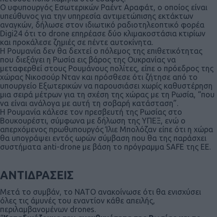
Ο υφυπουργός Εσωτερικών Ραέντ Αραφάτ, ο οποίος είναι
υπεύθυνος για την υπηρεσία αντιμετώπισης εκτάκτων
αναγκών, δήλωσε στον ιδιωτικό ραδιοτηλεοπτικό φορέα
Digi24 ότι το drone επηρέασε δύο κλιμακοστάσια κτιρίων
και προκάλεσε ζημιές σε πέντε αυτοκίνητα.
Η Ρουμανία δεν θα δεχτεί ο πόλεμος της επιθετικότητας
που διεξάγει η Ρωσία εις βάρος της Ουκρανίας να
μεταφερθεί στους Ρουμάνους πολίτες, είπε ο πρόεδρος της
χώρας Νικοσούρ Νταν και πρόσθεσε ότι ζήτησε από το
υπουργείο Εξωτερικών να παρουσιάσει χωρίς καθυστέρηση
μια σειρά μέτρων για τη σχέση της χώρας με τη Ρωσία, “που
να είναι ανάλογα με αυτή τη σοβαρή κατάσταση”.
Η Ρουμανία κάλεσε τον πρεσβευτή της Ρωσίας στο
Βουκουρέστι, σύμφωνα με δήλωση της ΥΠΕΞ, ενώ ο
απερχόμενος πρωθυπουργός Ίλιε Μπολόζαν είπε ότι η χώρα
θα υπογράψει εντός ωρών σύμβαση που θα της παράσχει
συστήματα anti-drone με βάση το πρόγραμμα SAFE της ΕΕ.
ΑΝΤΙΔΡΑΣΕΙΣ
Μετά το συμβάν, το ΝΑΤΟ ανακοίνωσε ότι θα ενισχύσει
όλες τις άμυνές του εναντίον κάθε απειλής,
περιλαμβανομένων⁠ drones.