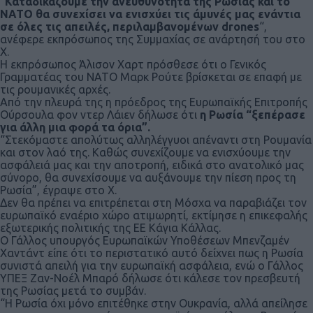
“
Καταδικάζουμε την ανευθυνότητα της Ρωσίας και το
ΝΑΤΟ θα συνεχίσει να ενισχύει τις άμυνές μας ενάντια
σε όλες τις απειλές, περιλαμβανομένων drones
“,
ανέφερε εκπρόσωπος της Συμμαχίας σε ανάρτησή του στο
Χ.
Η εκπρόσωπος Άλισον Χαρτ πρόσθεσε ότι ο Γενικός
Γραμματέας του ΝΑΤΟ Μαρκ Ρούτε βρίσκεται σε επαφή με
τις ρουμανικές αρχές.
Από την πλευρά της η πρόεδρος της Ευρωπαϊκής Επιτροπής
Ούρσουλα φον ντερ Λάιεν δήλωσε ότι
η Ρωσία “ξεπέρασε
για άλλη μια φορά τα όρια”.
“Στεκόμαστε απολύτως αλληλέγγυοι απέναντι στη Ρουμανία
και στον λαό της. Καθώς συνεχίζουμε να ενισχύουμε την
ασφάλειά μας και την αποτροπή, ειδικά στο ανατολικό μας
σύνορο, θα συνεχίσουμε να αυξάνουμε την πίεση προς τη
Ρωσία”, έγραψε στο Χ.
Δεν θα πρέπει να επιτρέπεται στη Μόσχα να παραβιάζει τον
ευρωπαϊκό εναέριο χώρο ατιμωρητί, εκτίμησε η επικεφαλής
εξωτερικής πολιτικής της ΕΕ Κάγια Κάλλας.
Ο Γάλλος υπουργός Ευρωπαϊκών Υποθέσεων Μπενζαμέν
Χαντάντ είπε ότι το περιστατικό αυτό δείχνει πως η Ρωσία
συνιστά απειλή για την ευρωπαϊκή ασφάλεια, ενώ ο Γάλλος
ΥΠΕΞ Ζαν-Νοέλ Μπαρό δήλωσε ότι κάλεσε τον πρεσβευτή
της Ρωσίας μετά το συμβάν.
“Η Ρωσία όχι μόνο επιτέθηκε στην Ουκρανία, αλλά απείλησε