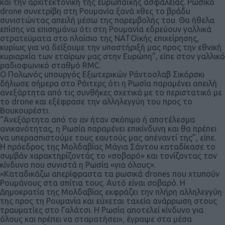
και την αρχιτεκτονική της ευρωπαϊκής ασφάλειας. Ρωσικό
drone συνετρίβη στη Ρουμανία ξανά χθες το βράδυ
συνιστώντας απειλή μέσω της παρεμβολής του. Θα ήθελα
επίσης να επισημάνω ότι στη Ρουμανία εδρεύουν γαλλικά
στρατεύματα στο πλαίσιο της ΝΑΤΟϊκής επιχείρησης,
κυρίως για να δείξουμε την υποστήριξή μας προς την εθνική
κυριαρχία των εταίρων μας στην Ευρώπη”, είπε στον γαλλικό
ραδιοφωνικό σταθμό RMC.
Ο Πολωνός υπουργός Εξωτερικών Ράντοσλαβ Σικόρσκι
δήλωσε σήμερα στο Ρόιτερς ότι η Ρωσία παραμένει απειλή
ανεξάρτητα από τις συνθήκες σχετικά με το περιστατικό με
το drone και εξέφρασε την αλληλεγγύη του προς το
Βουκουρέστι.
“Ανεξάρτητα από το αν ήταν σκόπιμο ή αποτέλεσμα
ανικανότητας, η Ρωσία παραμένει επικίνδυνη και θα πρέπει
να υπερασπιστούμε τους εαυτούς μας απέναντί της”, είπε.
Η πρόεδρος της Μολδαβίας Μάγια Σάντου καταδίκασε το
συμβάν χαρακτηρίζοντάς το «σοβαρό» και τονίζοντας τον
κίνδυνο που συνιστά η Ρωσία «για όλους».
«Καταδικάζω απερίφραστα τα ρωσικά drones που χτυπούν
Ρουμάνους στα σπίτια τους. Αυτό είναι σοβαρό. Η
Δημοκρατία της Μολδαβίας εκφράζει την πλήρη αλληλεγγύη
της προς τη Ρουμανία και εύχεται ταχεία ανάρρωση στους
τραυματίες στο Γαλάτσι. Η Ρωσία αποτελεί κίνδυνο για
όλους και πρέπει να σταματήσει», έγραψε στα μέσα