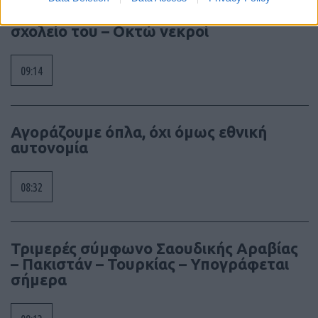
Ταϊλάνδη: Μαθητής άνοιξε πυρ στο
σχολείο του – Οκτώ νεκροί
09:14
Αγοράζουμε όπλα, όχι όμως εθνική
αυτονομία
08:32
Τριμερές σύμφωνο Σαουδικής Αραβίας
– Πακιστάν – Τουρκίας – Υπογράφεται
σήμερα