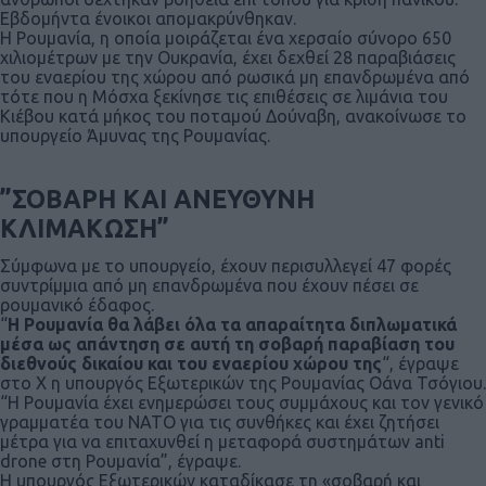
Εβδομήντα ένοικοι απομακρύνθηκαν.
Η Ρουμανία, η οποία μοιράζεται ένα χερσαίο σύνορο 650
χιλιομέτρων με την Ουκρανία, έχει δεχθεί 28 παραβιάσεις
του εναερίου της χώρου από ρωσικά μη επανδρωμένα από
τότε που η Μόσχα ξεκίνησε τις επιθέσεις σε λιμάνια του
Κιέβου κατά μήκος του ποταμού Δούναβη, ανακοίνωσε το
υπουργείο Άμυνας της Ρουμανίας.
”ΣΟΒΑΡΗ ΚΑΙ ΑΝΕΥΘΥΝΗ
ΚΛΙΜΑΚΩΣΗ”
Σύμφωνα με το υπουργείο, έχουν περισυλλεγεί 47 φορές
συντρίμμια από μη επανδρωμένα που έχουν πέσει σε
ρουμανικό έδαφος.
“
Η Ρουμανία θα λάβει όλα τα απαραίτητα διπλωματικά
μέσα ως απάντηση σε αυτή τη σοβαρή παραβίαση του
διεθνούς δικαίου και του εναερίου χώρου της
“, έγραψε
στο Χ η υπουργός Εξωτερικών της Ρουμανίας Οάνα Τσόγιου.
“Η Ρουμανία έχει ενημερώσει τους συμμάχους και τον γενικό
γραμματέα του ΝΑΤΟ για τις συνθήκες και έχει ζητήσει
μέτρα για να επιταχυνθεί η μεταφορά συστημάτων anti
drone στη Ρουμανία”, έγραψε.
Η υπουργός Εξωτερικών καταδίκασε τη «σοβαρή και