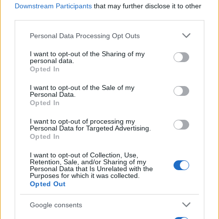
Downstream Participants
that may further disclose it to other
Ροή Ειδήσεων
third parties.
Please note that this website/app uses one or more Google
Personal Data Processing Opt Outs
services and may gather and store information including but
not limited to your visit or usage behaviour. You may click to
I want to opt-out of the Sharing of my
personal data.
grant or deny consent to Google and its third-party tags to
Η Χαμάς δηλώνει εκ νέου έτοιμη να
Opted In
use your data for below specified purposes in below Google
εφαρμόσει το σχέδιο των ΗΠΑ για τη
consent section.
I want to opt-out of the Sale of my
Γάζα
Personal Data.
Opted In
20:59
I want to opt-out of processing my
Personal Data for Targeted Advertising.
Opted In
I want to opt-out of Collection, Use,
Συντριβή Sikorsky CH-54A Tarhe σε
Retention, Sale, and/or Sharing of my
Personal Data that Is Unrelated with the
αεροπυρόσβεση στη Γιούτα
Purposes for which it was collected.
Opted Out
20:40
Google consents