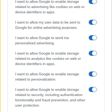
I want to allow Google to enable storage
related to advertising like cookies on web or
ΣΑΝ ΣΗΜΕΡΑ – 8 Αυγούστου 1588:
device identifiers in apps.
Ναυμαχία του Gravelines, η μεγάλη
ισπανική αρμάδα σκορπίζει
I want to allow my user data to be sent to
Google for online advertising purposes.
20:01
I want to allow Google to send me
personalized advertising.
I want to allow Google to enable storage
Οι Ινδοί πήγαν Pitch Black 26 με μια
related to analytics like cookies on web or
ιδιαιτερότητα
device identifiers in apps.
I want to allow Google to enable storage
19:50
related to personalization.
I want to allow Google to enable storage
related to security, including authentication
Πλωτά data center με ενέργεια από τα
functionality and fraud prevention, and other
κύματα – το AI ανοίγεται στον ωκεανό
user protection.