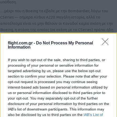
υπόθεση.
…μέχρι που η Boeing τα έβαλε με την Bombardier, λόγω του
CSeries — σήμερα Airbus A220. Μεγάλη ιστορία, αλλά το
αποτέλεσμα είναι να μην θέλουν οι Καναδοί καμία σχέση με την
Boeing, η στάση της οποίας (σε σχέση με το CSeries) πρέπει ήδη
να έχει γίνει αντικείμενο μελέτης στα πανεπιστήμια, ως
παράδειγμα προς αποφυγή σε επιχειρηματικές διενέξεις…
flight.com.gr -
Do Not Process My Personal
Information
Λέγεται πως στον Καναδά τώρα συζητούν για αεροσκάφος
ναυτικής συνεργασίας, με το P-8 Poseidon να είναι η λογική
If you wish to opt-out of the sale, sharing to third parties, or
επιλογή… και ήδη το θέμα εκνευρίζει πολλούς.
processing of your personal or sensitive information for
targeted advertising by us, please use the below opt-out
Reply
0
section to confirm your selection. Please note that after your
opt-out request is processed you may continue seeing
interest-based ads based on personal information utilized by
us or personal information disclosed to third parties prior to
your opt-out. You may separately opt-out of the further
disclosure of your personal information by third parties on the
IAB’s list of downstream participants. This information may
also be disclosed by us to third parties on the
IAB’s List of