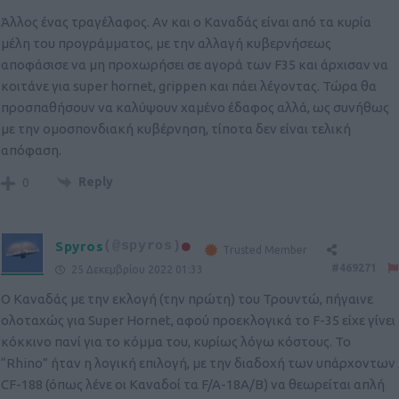
Άλλος ένας τραγέλαφος. Αν και ο Καναδάς είναι από τα κυρία
μέλη του προγράμματος, με την αλλαγή κυβερνήσεως
αποφάσισε να μη προχωρήσει σε αγορά των F35 και άρχισαν να
κοιτάνε για super hornet, grippen και πάει λέγοντας. Τώρα θα
προσπαθήσουν να καλύψουν χαμένο έδαφος αλλά, ως συνήθως
με την ομοσπονδιακή κυβέρνηση, τίποτα δεν είναι τελική
απόφαση.
Reply
0
Spyros
(@spyros)
Trusted Member
#469271
25 Δεκεμβρίου 2022 01:33
Ο Καναδάς με την εκλογή (την πρώτη) του Τρουντώ, πήγαινε
ολοταχώς για Super Hornet, αφού προεκλογικά το F-35 είχε γίνει
κόκκινο πανί για το κόμμα του, κυρίως λόγω κόστους. Το
“Rhino” ήταν η λογική επιλογή, με την διαδοχή των υπάρχοντων
CF-188 (όπως λένε οι Καναδοί τα F/A-18A/B) να θεωρείται απλή