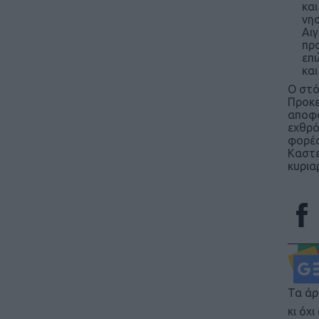
και
νησ
Αιγ
προ
επι
και
Ο στό
Προκε
αποφα
εχθρό
φορές
Καστε
κυρια
Τα άρ
κι όχ