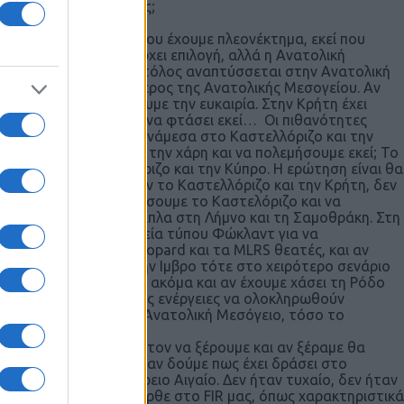
τελειώσουν οι φρεγάτες;
ολεμήσουμε στο μέρος που έχουμε πλεονέκτημα, εκεί που
 Πολλές φορές δεν υπάρχει επιλογή, αλλά η Ανατολική
στω ότι ο Τουρκικός στόλος αναπτύσσεται στην Ανατολική
 Εξαρτάται, σε ποιο μέρος της Ανατολικής Μεσογείου. Αν
α μας και να μη χάσουμε την ευκαιρία. Στην Κρήτη έχει
α στην προσπάθεια της να φτάσει εκεί… Οι πιθανότητες
ιχα υπάρχει η περιοχή ανάμεσα στο Καστελλόριζο και την
να τους κάνουμε εμείς την χάρη και να πολεμήσουμε εκεί; Το
νέργεια στο Καστελλόριζο και την Κύπρο. Η ερώτηση είναι θα
σκοπό να αποκλείσουν το Καστελλόριζο και την Κρήτη, δεν
ν πιο σώφρον να θυσιάσουμε το Καστελόριζο και να
ράκη; Η Ίμβρος είναι δίπλα στη Λήμνο και τη Σαμοθράκη. Στη
αποφασίσουμε εκστρατεία τύπου Φώκλαντ για να
 του λύκου με τα Leopard και τα MLRS θεατές, και αν
χουμε στα χέρια μας την Ιμβρο τότε στο χειρότερο σενάριο
 Κωνσταντινούπολη … ακόμα και αν έχουμε χάσει τη Ρόδο
 η ταχύτητα, οι επιθετικές ενέργειες να ολοκληρωθούν
ος κάνει βόλτες στην Ανατολική Μεσόγειο, τόσο το
 επιτελεία; Είναι αδύνατον να ξέρουμε και αν ξέραμε θα
τόσο επιθετικά, αλλά αν δούμε πως έχει δράσει στο
ν Κύπρο, αλλά στο βόρειο Αιγαίο. Δεν ήταν τυχαίο, δεν ήταν
 το πήρε ο αέρας και ήρθε στο FIR μας, όπως χαρακτηριστικά