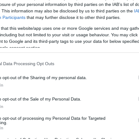
μείο ξοδεύουμε λιγότερα χρήματα, αλλά δεν καλύπτουμε τις 
losure of your personal information by third parties on the IAB’s list of
αλύπτουμε τις επιχειρησιακές ανάγκες, αλλά όλα τα επιπλέο
. This information may also be disclosed by us to third parties on the
IA
ιρησιακή προσφορά και σίγουρα θα λείψουν από άλλους τομεί
Participants
that may further disclose it to other third parties.
ιρήνη, και η δυνατή οικονομία είναι αυτή που χρηματοδοτεί 
για φρεγάτες, τότε κινδυνεύουμε σε λίγα χρόνια να μην έχου
 that this website/app uses one or more Google services and may gath
χρονίσουμε και να τις αντικαταστήσουμε, συνεπώς θα έχουμε
including but not limited to your visit or usage behaviour. You may click 
που πρέπει να αποφύγουμε. Το ΠΝ και οι Ένοπλες Δυνάμεις πρ
ενά στη λειτουργία τους. Δεν πρέπει πάντα την τελευταία στ
 to Google and its third-party tags to use your data for below specifi
άσεις και πατέντες όπως οπλικά συστήματα χωρίς πυρομαχικά
ogle consent section.
υλήσουμε το σπίτι μας, να φορτωθούμε δάνεια και να αγοράσο
 θα ρισκάραμε έτσι το μέλλον μας και των παιδιών μας και τ
 και ένα FIAT που λειτουργεί θα μας πάει στη δουλειά μας, μια
l Data Processing Opt Outs
λλο συχνό επιχείρημα είναι ότι τα μικρά σκάφη θα έχουν πρό
o opt-out of the Sharing of my personal data.
λοκαίρι. Είναι δυνατόν καινούργια σκάφη 1000 τόνων να έχο
In
τες Flower πολέμαγαν χειμώνα στον αρκτικό κύκλο και τα κα
τωση εξαιρετικής κακοκαιρίας πάλι θα έχει το ΠΝ φρεγάτες. Ρ
από δύο και σε πολεμικές επιχειρήσεις ίσως δεν βγάλει καθό
o opt-out of the Sale of my Personal Data.
ς πέρα από φρεγάτες; Τα αρματαγωγά του θα είναι δεμένα κα
In
υνος… Εφ όσον μπορούμε να παρακολουθούμε τις κινήσεις τ
to opt-out of processing my Personal Data for Targeted
ιατί είναι η Ανατολική Μεσόγειος το κύριο ενδιαφέρον μας;
ing.
σα ανατολικά της Ιταλίας εκτός από την Αδριατική και τη Μ
In
ς η Ελλάδα πρέπει να έχει την πιο ισχυρή παρουσία εκεί. Ακ
νει ότι πρέπει να μπει σε μια κούρσα εξοπλισμών που δεν μπο