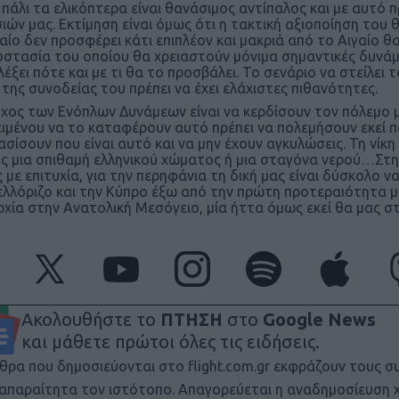
 πάλι τα ελικόπτερα είναι θανάσιμος αντίπαλος και με αυτ
ιών μας. Εκτίμηση είναι όμως ότι η τακτική αξιοποίηση του θ
αίο δεν προσφέρει κάτι επιπλέον και μακριά από το Αιγαίο θα
στασία του οποίου θα χρειαστούν μόνιμα σημαντικές δυνάμε
λέξει πότε και με τι θα το προσβάλει. Το σενάριο να στείλ
 της συνοδείας του πρέπει να έχει ελάχιστες πιθανότητες.
χος των Ενόπλων Δυνάμεων είναι να κερδίσουν τον πόλεμο μ
ιμένου να το καταφέρουν αυτό πρέπει να πολεμήσουν εκεί πο
σίσουν που είναι αυτό και να μην έχουν αγκυλώσεις. Τη νίκη
ς μια σπιθαμή ελληνικού χώματος ή μια σταγόνα νερού…Στην
 με επιτυχία, για την περηφάνια τη δική μας είναι δύσκολο
λλόριζο και την Κύπρο έξω από την πρώτη προτεραιότητα μα
ρχία στην Ανατολική Μεσόγειο, μία ήττα όμως εκεί θα μας σ
Ακολουθήστε το
ΠΤΗΣΗ
στο
Google News
και μάθετε πρώτοι όλες τις ειδήσεις.
θρα που δημοσιεύονται στο flight.com.gr εκφράζουν τους σ
ι απαραίτητα τον ιστότοπο. Απαγορεύεται η αναδημοσίευση 