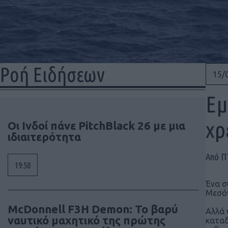
Ροή Ειδήσεων
15/
Εμ
χρ
Οι Ινδοί πάνε PitchBlack 26 με μια
ιδιαιτερότητα
Από 
19:50
Ένα σ
Μεσόγ
McDonnell F3H Demon: Το βαρύ
Αλλά 
ναυτικό μαχητικό της πρώτης
καταδ