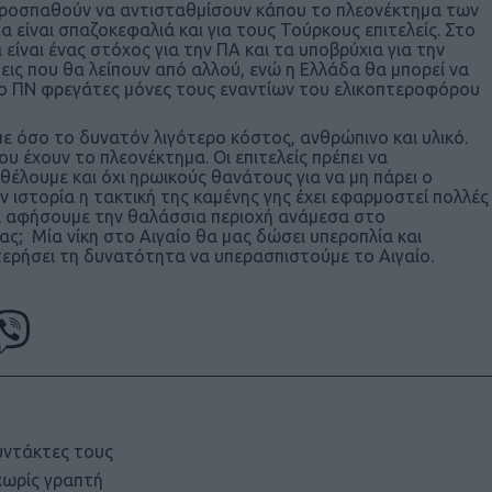
ό προσπαθούν να αντισταθμίσουν κάπου το πλεονέκτημα των
α είναι σπαζοκεφαλιά και για τους Τούρκους επιτελείς. Στο
 είναι ένας στόχος για την ΠΑ και τα υποβρύχια για την
ις που θα λείπουν από αλλού, ενώ η Ελλάδα θα μπορεί να
ει το ΠΝ φρεγάτες μόνες τους εναντίων του ελικοπτεροφόρου
ε όσο το δυνατόν λιγότερο κόστος, ανθρώπινο και υλικό.
υ έχουν το πλεονέκτημα. Οι επιτελείς πρέπει να
 θέλουμε και όχι ηρωικούς θανάτους για να μη πάρει ο
 ιστορία η τακτική της καμένης γης έχει εφαρμοστεί πολλές
 να αφήσουμε την θαλάσσια περιοχή ανάμεσα στο
ς; Μία νίκη στο Αιγαίο θα μας δώσει υπεροπλία και
τερήσει τη δυνατότητα να υπερασπιστούμε το Αιγαίο.
υντάκτες τους
χωρίς γραπτή