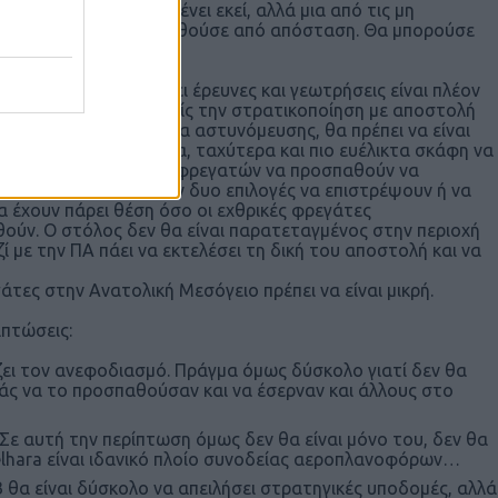
ό στόλο να το περιμένει εκεί, αλλά μια από τις μη
 Κάρπαθο και παρακολουθούσε από απόσταση. Θα μπορούσε
ν ΑΟΖ και να αποτρέψει έρευνες και γεωτρήσεις είναι πλέον
ι να προκαλέσουμε εμείς την στρατικοποίηση με αποστολή
η παραβίαση είναι θέμα αστυνόμευσης, θα πρέπει να είναι
Θα πρέπει με μικρότερα, ταχύτερα και πιο ευέλικτα σκάφη να
ς εικόνας, Τουρκικών φρεγατών να προσπαθούν να
e. Οι Τούρκοι θα έχουν δυο επιλογές να επιστρέψουν ή να
θα έχουν πάρει θέση όσο οι εχθρικές φρεγάτες
θούν. Ο στόλος δεν θα είναι παρατεταγμένος στην περιοχή
ί με την ΠΑ πάει να εκτελέσει τη δική του αποστολή και να
τες στην Ανατολική Μεσόγειο πρέπει να είναι μικρή.
ιπτώσεις:
ίζει τον ανεφοδιασμό. Πράγμα όμως δύσκολο γιατί δεν θα
μάς να το προσπαθούσαν και να έσερναν και άλλους στο
Σε αυτή την περίπτωση όμως δεν θα είναι μόνο του, δεν θα
elhara είναι ιδανικό πλοίο συνοδείας αεροπλανοφόρων…
 θα είναι δύσκολο να απειλήσει στρατηγικές υποδομές, αλλά