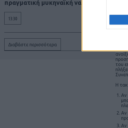
πραγματική μυκηναϊκή ναυπηγική
γράφη
εκσυγ
να ήτ
13:30
Και α
πολύ 
φρεγα
εκεί 
εμποδ
Διαβάστε περισσότερα
εμβολ
ανοίξ
προσπ
του ε
πλήξε
Συνεπ
Η τακ
Αν 
μπο
πλ
Αν 
προ
Αν 