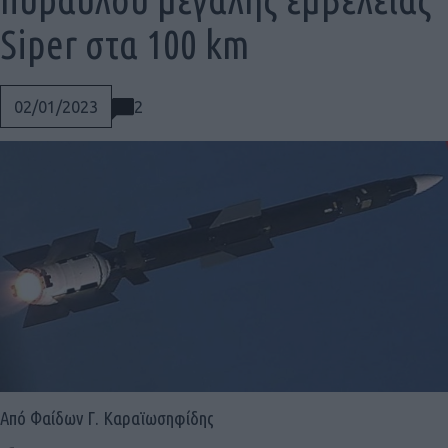
Siper στα 100 km
2
02/01/2023
Social
Από Φαίδων Γ. Καραϊωσηφίδης