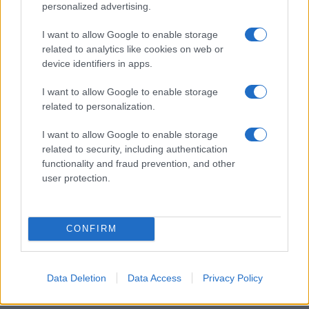
personalized advertising.
19:40
I want to allow Google to enable storage
related to analytics like cookies on web or
device identifiers in apps.
Litening: Η Αμερικανική Αεροπορία
I want to allow Google to enable storage
επενδύει σε ένα από τα πλέον
related to personalization.
διαδεδομένα ατρακτίδια στοχοποίησης
I want to allow Google to enable storage
related to security, including authentication
19:20
functionality and fraud prevention, and other
user protection.
ΣΑΝ ΣΗΜΕΡΑ – 6 Αυγούστου 1777:
Μάχη του Oriskany, μια ήττα με
CONFIRM
ινδιάνικο εμφύλιο
Data Deletion
Data Access
Privacy Policy
18:01