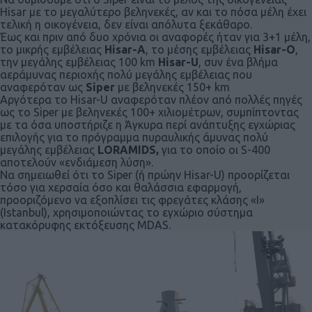
Hisar με το μεγαλύτερο βεληνεκές, αν και το πόσα μέλη έχει
τελική η οικογένεια, δεν είναι απόλυτα ξεκάθαρο.
Έως και πριν από δυο χρόνια οι αναφορές ήταν για 3+1 μέλη,
το μικρής εμβέλειας
Hisar-A
, το μέσης εμβέλειας
Hisar-O
,
την μεγάλης εμβέλειας 100 km
Hisar-U
, συν ένα βλήμα
αεράμυνας περιοχής πολύ μεγάλης εμβέλειας που
αναφερόταν ως
Siper
με βεληνεκές 150+ km
Αργότερα το Hisar-U αναφερόταν πλέον από πολλές πηγές
ως το Siper με βεληνεκές 100+ χιλιομέτρων, συμπίπτοντας
με τα όσα υποστήριζε η Άγκυρα περί ανάπτυξης εγχώριας
επιλογής για το πρόγραμμα πυραυλικής άμυνας πολύ
μεγάλης εμβέλειας
LORAMIDS,
για το οποίο οι S-400
αποτελούν «ενδιάμεση λύση».
Να σημειωθεί ότι το Siper (ή πρώην Hisar-U) προορίζεται
τόσο για χερσαία όσο και θαλάσσια εφαρμογή,
προοριζόμενο να εξοπλίσει τις φρεγάτες κλάσης «I»
(Istanbul), χρησιμοποιώντας το εγχώριο σύστημα
κατακόρυφης εκτόξευσης MDAS.