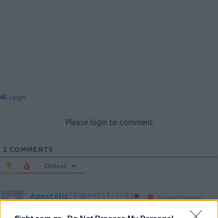
Login
Please login to comment
2
COMMENTS
Oldest
Apostolis
(@apostolis-2)
Trusted Member