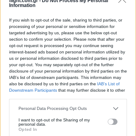
flight.com.gr -
Do Not Process My Personal
#471076
2 Ιανουαρίου 2023 13:58
Information
Για άλλη μια φορά θα πω ότι είναι επιτακτική η ανάγκη για stand
off όπλα για την Π.Α. και σε ικανές ποσότητες. Ας μπούμε και
If you wish to opt-out of the sale, sharing to third parties, or
εμείς στον 21ο αιώνα έστω και με καθυστέρηση 20 χρόνων.
processing of your personal or sensitive information for
targeted advertising by us, please use the below opt-out
Reply
5
section to confirm your selection. Please note that after your
opt-out request is processed you may continue seeing
interest-based ads based on personal information utilized by
GeceSavascisi
(@gecesavascisi)
us or personal information disclosed to third parties prior to
your opt-out. You may separately opt-out of the further
#471084
2 Ιανουαρίου 2023 15:22
disclosure of your personal information by third parties on the
ASELFLIR F500C I’ll be waiting for your comment on the high
IAB’s list of downstream participants. This information may
resolution camera
also be disclosed by us to third parties on the
IAB’s List of
Downstream Participants
that may further disclose it to other
Reply
0
third parties.
Please note that this website/app uses one or more Google
Personal Data Processing Opt Outs
services and may gather and store information including but
not limited to your visit or usage behaviour. You may click to
I want to opt-out of the Sharing of my
personal data.
grant or deny consent to Google and its third-party tags to
Opted In
use your data for below specified purposes in below Google