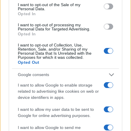
consent section.
I want to opt-out of the Sale of my
Personal Data.
Opted In
Ροή Ειδήσεων
I want to opt-out of processing my
Personal Data for Targeted Advertising.
Opted In
I want to opt-out of Collection, Use,
Retention, Sale, and/or Sharing of my
ΣΑΝ ΣΗΜΕΡΑ – 6 Αυγούστου 1870:
Personal Data that Is Unrelated with the
Μάχες του Spicheren και του Wörth, ο
Purposes for which it was collected.
Opted Out
γερμανικός στρατός διαλύει τους
Γάλλους
Google consents
I want to allow Google to enable storage
20:01
related to advertising like cookies on web or
device identifiers in apps.
I want to allow my user data to be sent to
SNCASE SE.5000 Baroudeur: το γαλλικό
Google for online advertising purposes.
μαχητικό που… ξέχασε τους τροχούς
προσγείωσης
I want to allow Google to send me