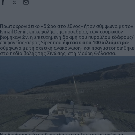
Πρωτοχρονιάτικο «δώρο στο έθνος» ήταν σύμφωνα με τον
Ismail Demir, επικεφαλής της προεδρίας των τουρκικών
βιομηχανιών, η επιτυχημένη δοκιμή του πυραύλου εδάφους/
επιφανείας-αέρος Siper που
έφτασε στα 100 χιλιόμετρα
-
σύμφωνα με τη σχετική ανακοίνωση- και πραγματοποιήθηκε
στο πεδίο βολής της Σινώπης, στη Μαύρη Θάλασσα.
Να θυμίσουμε ότι ο Siper είναι το μέλος της οικογένειας