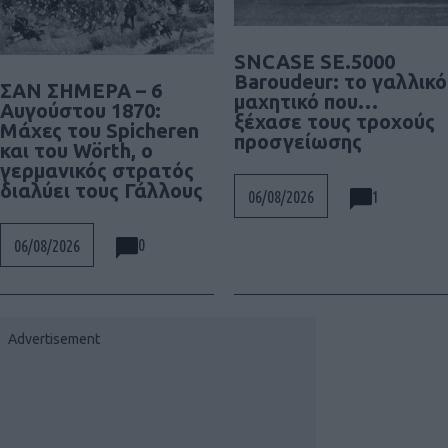
SNCASE SE.5000
Baroudeur: το γαλλικό
ΣΑΝ ΣΗΜΕΡΑ – 6
μαχητικό που…
Αυγούστου 1870:
ξέχασε τους τροχούς
Μάχες του Spicheren
προσγείωσης
και του Wörth, ο
γερμανικός στρατός
διαλύει τους Γάλλους
1
06/08/2026
0
06/08/2026