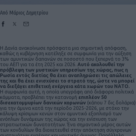
Από Μάριος Δημητρίου
Η Δανία ανακοίνωσε πρόσφατα μια σημαντική απόφαση,
καθώς η κυβέρνηση κατέληξε σε συμφωνία για την αύξηση
των αμυντικών δαπανών σε ποσοστό που ξεπερνά το 3%
του ΑΕΠ για τα έτη 2025 και 2026.
Αυτό ακολουθεί την
πρόβλεψη των μυστικών υπηρεσίων της χώρας, πως η
Ρωσία εντός διετίας θα έχει αναπληρώσει τις απώλειες
της και θα έχει ενισχύσει το στρατό της, ώστε να μπορεί
να διεξάγει επιθετική ενέργεια κάτα χωρών του ΝΑΤΟ.
Η συμφωνία αυτή, η οποία υπεγράφη από διάφορα πολιτικά
κόμματα, προβλέπει την κατανομή
επιπλέον 50
δισεκατομμυρίων δανικών κορωνών
(κάπου 7 δις δολάρια)
για την άμυνα κατά την περίοδο 2025-2026, με στόχο την
κάλυψη κρίσιμων κενών στον αμυντικό εξοπλισμό των
ενόπλων δυνάμεων της χώρας και την ενίσχυση των
στρατιωτικών δυνατοτήτων. Ένα σημαντικό μέρος αυτών
των κονδυλίων θα διοχετευθεί στην απόκτηση σύγχρονων
συστημάτων εναέριας και ναυτικής άμυνας. Παράλληλα,