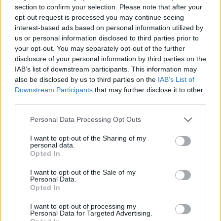
ελληνική Βουλή για αύξηση στο 3%
section to confirm your selection. Please note that after your
Για ένα πράγμα μόνο συμφωνούν στην αύξηση του μισθού τους
opt-out request is processed you may continue seeing
όλοι τους
interest-based ads based on personal information utilized by
us or personal information disclosed to third parties prior to
Reply
0
View Replies
(1)
your opt-out. You may separately opt-out of the further
disclosure of your personal information by third parties on the
IAB’s list of downstream participants. This information may
Dakota
(@dakota)
also be disclosed by us to third parties on the
IAB’s List of
Trusted Member
Downstream Participants
that may further disclose it to other
#655816
23 Φεβρουαρίου 2025 22:33
third parties.
Έλλειμα 0,8 του ΑΕΠ. Γελάνε και τα τασάκια από το γραφείο του
Please note that this website/app uses one or more Google
Personal Data Processing Opt Outs
αείμνηστου του Ανδρέα.
services and may gather and store information including but
Reply
not limited to your visit or usage behaviour. You may click to
I want to opt-out of the Sharing of my
0
personal data.
grant or deny consent to Google and its third-party tags to
Opted In
use your data for below specified purposes in below Google
consent section.
I want to opt-out of the Sale of my
Personal Data.
Opted In
I want to opt-out of processing my
Personal Data for Targeted Advertising.