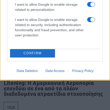
Γάλλους
I want to allow Google to enable storage
related to personalization.
20:01
I want to allow Google to enable storage
related to security, including authentication
functionality and fraud prevention, and other
user protection.
SNCASE SE.5000 Baroudeur: το γαλλικό
μαχητικό που… ξέχασε τους τροχούς
προσγείωσης
CONFIRM
19:40
Data Deletion
Data Access
Privacy Policy
Litening: Η Αμερικανική Αεροπορία
επενδύει σε ένα από τα πλέον
διαδεδομένα ατρακτίδια στοχοποίησης
19:20