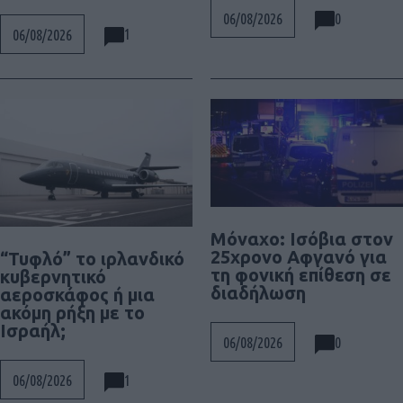
0
06/08/2026
1
06/08/2026
Μόναχο: Ισόβια στον
25χρονο Αφγανό για
“Τυφλό” το ιρλανδικό
τη φονική επίθεση σε
κυβερνητικό
διαδήλωση
αεροσκάφος ή μια
ακόμη ρήξη με το
Ισραήλ;
0
06/08/2026
1
06/08/2026