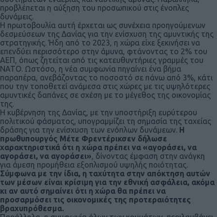
προβλέπεται η αύξηση του προσωπικού στις ένοπλες
δυνάμεις.
Η πρωτοβουλία αυτή έρχεται ως συνέχεια προηγούμενων
δεσμεύσεων της Δανίας για την ενίσχυση της αμυντικής της
στρατηγικής. Ήδη από το 2023, η χώρα είχε ξεκινήσει να
επενδύει περισσότερο στην άμυνα, φτάνοντας το 2% του
ΑΕΠ, όπως ζητείται από τις κατευθυντήριες γραμμές του
ΝΑΤΟ. Ωστόσο, η νέα συμφωνία πηγαίνει ένα βήμα
παραπέρα, ανεβάζοντας το ποσοστό σε πάνω από 3%, κάτι
που την τοποθετεί ανάμεσα στις χώρες με τις υψηλότερες
αμυντικές δαπάνες σε σχέση με το μέγεθος της οικονομίας
της.
Η κυβέρνηση της Δανίας, με την υποστήριξη ευρύτερου
πολιτικού φάσματος, υπογραμμίζει τη σημασία της ταχείας
δράσης για την ενίσχυση των ενόπλων δυνάμεων.
Η
πρωθυπουργός Μέτε Φρεντέρικσεν δήλωσε
χαρακτηριστικά ότι η χώρα πρέπει να «αγοράσει, να
αγοράσει, να αγοράσει»
, δίνοντας έμφαση στην ανάγκη
για άμεση προμήθεια εξοπλισμού υψηλής ποιότητας.
Σύμφωνα με την ίδια, η ταχύτητα στην απόκτηση αυτών
των μέσων είναι κρίσιμη για την εθνική ασφάλεια, ακόμα
κι αν αυτό σημαίνει ότι η χώρα θα πρέπει να
προσαρμόσει τις οικονομικές της προτεραιότητες
βραχυπρόθεσμα.