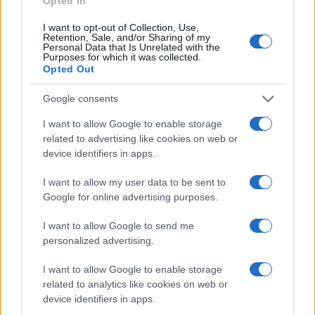
Opted In
I want to opt-out of Collection, Use,
Retention, Sale, and/or Sharing of my
Personal Data that Is Unrelated with the
Purposes for which it was collected.
Opted Out
Google consents
I want to allow Google to enable storage
related to advertising like cookies on web or
device identifiers in apps.
I want to allow my user data to be sent to
Ροή Ειδήσεων
Google for online advertising purposes.
I want to allow Google to send me
personalized advertising.
I want to allow Google to enable storage
ΣΑΝ ΣΗΜΕΡΑ – 6 Αυγούστου 1870:
related to analytics like cookies on web or
Μάχες του Spicheren και του Wörth, ο
device identifiers in apps.
γερμανικός στρατός διαλύει τους