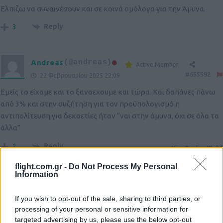
Ελπιζω να συναινέσουν και σε κοινά ομόλογα για την Άμυνα.
Reply
3
Andreas
(@andreas)
Active Member
#655592
22 Φεβρουαρίου 2025 22:09
Εμείς το είχαμε και το ξαναεχουμε και τώρα. Και δαπάνες πάνω
από 3% και στην συζήτηση για τον προϋπολογισμό η
αντιπολίτευση για δεκαετίες ήταν “ναι στην άμυνα, όχι σε όλα τα
άλλα”
Reply
2
View Replies
(2)
flight.com.gr -
Do Not Process My Personal
Information
p270
(@p270)
Noble Member
#655619
23 Φεβρουαρίου 2025 00:25
If you wish to opt-out of the sale, sharing to third parties, or
processing of your personal or sensitive information for
Δεν υπάρχει περίπτωση να έχουμε πολιτική συναίνεση στην
targeted advertising by us, please use the below opt-out