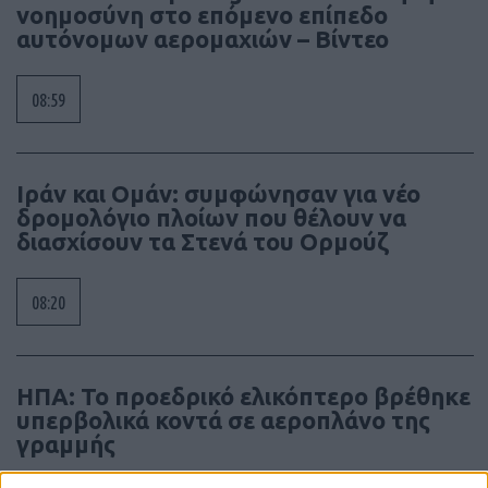
νοημοσύνη στο επόμενο επίπεδο
αυτόνομων αερομαχιών – Βίντεο
08:59
Ιράν και Ομάν: συμφώνησαν για νέο
δρομολόγιο πλοίων που θέλουν να
διασχίσουν τα Στενά του Ορμούζ
08:20
ΗΠΑ: Το προεδρικό ελικόπτερο βρέθηκε
υπερβολικά κοντά σε αεροπλάνο της
γραμμής