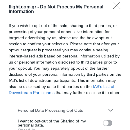
08:01
flight.com.gr -
Do Not Process My Personal
Information
If you wish to opt-out of the sale, sharing to third parties, or
Το τέλος ενός Falcon 9 στη Σελήνη – Μια
processing of your personal or sensitive information for
ακούσια πρόσκρουση με επιστημονική
targeted advertising by us, please use the below opt-out
αξία
section to confirm your selection. Please note that after your
opt-out request is processed you may continue seeing
interest-based ads based on personal information utilized by
07:59
us or personal information disclosed to third parties prior to
your opt-out. You may separately opt-out of the further
disclosure of your personal information by third parties on the
IAB’s list of downstream participants. This information may
Τραγικό ρεκόρ, ο χειρότερος μήνας
also be disclosed by us to third parties on the
IAB’s List of
απωλειών αμάχων από το 2022 στον
Downstream Participants
that may further disclose it to other
πόλεμο Ρωσίας-Ουκρανίας
third parties.
Please note that this website/app uses one or more Google
Personal Data Processing Opt Outs
21:20
services and may gather and store information including but
not limited to your visit or usage behaviour. You may click to
I want to opt-out of the Sharing of my
personal data.
grant or deny consent to Google and its third-party tags to