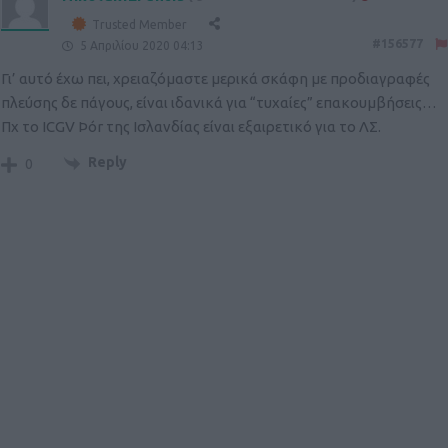
Trusted Member
#156577
5 Απριλίου 2020 04:13
Γι’ αυτό έχω πει, χρειαζόμαστε μερικά σκάφη με προδιαγραφές
πλεύσης δε πάγους, είναι ιδανικά για “τυχαίες” επακουμβήσεις…
Πχ το ICGV Þór της Ισλανδίας είναι εξαιρετικό για το ΛΣ.
Reply
0