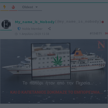
Oldest
My_name_is_Nobody
(@my_name_is_nobody)
Noble Member
#156571
1 Απριλίου 2020 15:58