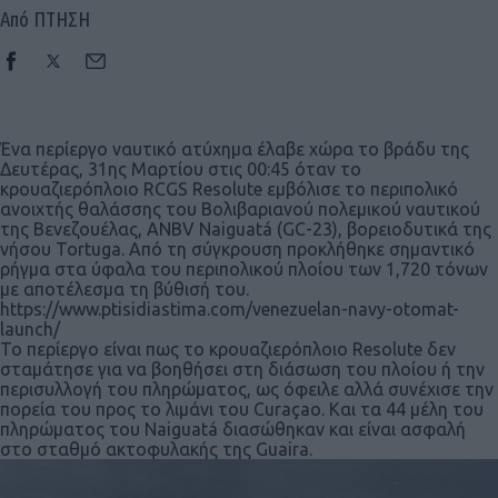
Από ΠΤΗΣΗ
Ένα περίεργο ναυτικό ατύχημα έλαβε χώρα το βράδυ της
Δευτέρας, 31ης Μαρτίου στις 00:45 όταν το
κρουαζιερόπλοιο RCGS Resolute εμβόλισε το περιπολικό
ανοιχτής θαλάσσης του Βολιβαριανού πολεμικού ναυτικού
της Βενεζουέλας, ANBV Naiguatá (GC-23), βορειοδυτικά της
νήσου Tortuga. Από τη σύγκρουση προκλήθηκε σημαντικό
ρήγμα στα ύφαλα του περιπολικού πλοίου των 1,720 τόνων
με αποτέλεσμα τη βύθισή του.
https://www.ptisidiastima.com/venezuelan-navy-otomat-
launch/
Το περίεργο είναι πως το κρουαζιερόπλοιο Resolute δεν
σταμάτησε για να βοηθήσει στη διάσωση του πλοίου ή την
περισυλλογή του πληρώματος, ως όφειλε αλλά συνέχισε την
πορεία του προς το λιμάνι του Curaçao. Και τα 44 μέλη του
πληρώματος του Naiguatá διασώθηκαν και είναι ασφαλή
στο σταθμό ακτοφυλακής της Guaira.