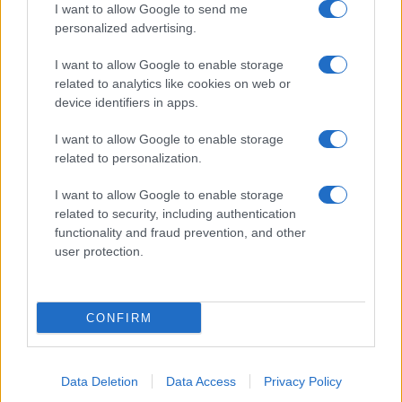
I want to allow Google to send me
Αεροπορία των ΗΠΑ “μπαίνει” στο
personalized advertising.
Βιετνάμ
I want to allow Google to enable storage
20:01
related to analytics like cookies on web or
device identifiers in apps.
I want to allow Google to enable storage
related to personalization.
Διαβάστε περισσότερα
I want to allow Google to enable storage
related to security, including authentication
Διαβάστε επίσης
functionality and fraud prevention, and other
user protection.
CONFIRM
Data Deletion
Data Access
Privacy Policy