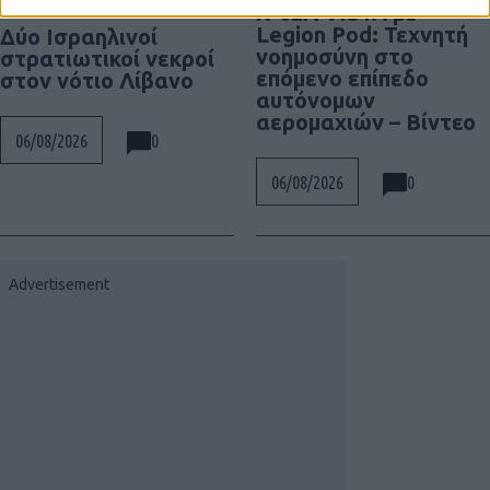
X-62A VISTA με
Legion Pod: Τεχνητή
Δύο Ισραηλινοί
νοημοσύνη στο
στρατιωτικοί νεκροί
επόμενο επίπεδο
στον νότιο Λίβανο
αυτόνομων
αερομαχιών – Βίντεο
0
06/08/2026
0
06/08/2026