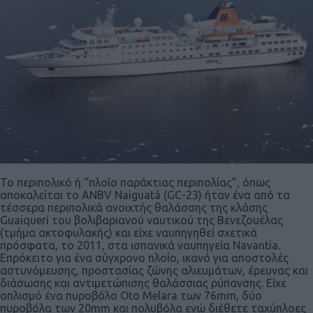
To περιπολικό ή “πλοίο παράκτιας περιπολίας”, όπως
αποκαλείται το ANBV Naiguatá (GC-23) ήταν ένα από τα
τέσσερα περιπολικά ανοιχτής θαλάσσης της κλάσης
Guaiquerí του βολιβαριανού ναυτικού της Βενεζουέλας
(τμήμα ακτοφυλακής) και είχε ναυπηγηθεί σχετικά
πρόσφατα, το 2011, στα ισπανικά ναυπηγεία Navantia.
Επρόκειτο για ένα σύγχρονο πλοίο, ικανό για αποστολές
αστυνόμευσης, προστασίας ζώνης αλιευμάτων, έρευνας και
διάσωσης και αντιμετώπισης θαλάσσιας ρύπανσης. Είχε
οπλισμό ένα πυροβόλο Oto Melara των 76mm, δύο
πυροβόλα των 20mm και πολυβόλα ενώ διέθετε ταχύπλοες