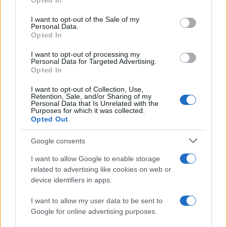
Opted In
use your data for below specified purposes in below Google
ΑΝΑΛΥΣΗ: To ραντάρ EL/M‑2084, ο
consent section.
I want to opt-out of the Sale of my
πολυλειτουργικός αισθητήρας της
Personal Data.
«Ασπίδας του Αχιλλέα»
Opted In
I want to opt-out of processing my
Personal Data for Targeted Advertising.
21:05
Opted In
I want to opt-out of Collection, Use,
Retention, Sale, and/or Sharing of my
Personal Data that Is Unrelated with the
Η Τουρκική αμυντική βιομηχανία
Purposes for which it was collected.
εξαπλώνεται στη Λατινική Αμερική –
Opted Out
αποτύπωμα ήδη σε Χιλή, Βραζιλία,
Εκουαδόρ, Κολομβία, Αργεντινή
Google consents
I want to allow Google to enable storage
20:20
related to advertising like cookies on web or
device identifiers in apps.
I want to allow my user data to be sent to
ΣΑΝ ΣΗΜΕΡΑ – 5 Αυγούστου 1964:
Google for online advertising purposes.
Επιχείρηση “Pierce Arrow”, η