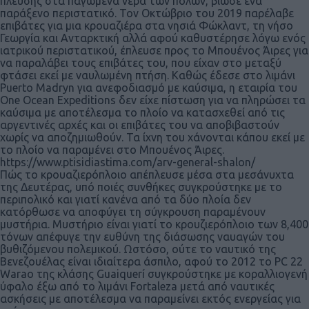
πλεύσης στα παγωμένα νερά των πόλων, βίωσε ένα
παράξενο περιστατικό. Τον Οκτώβριο του 2019 παρέλαβε
επιβάτες για μια κρουαζιέρα στα νησιά Φώκλαντ, τη νήσο
Γεωργία και Ανταρκτική αλλά αφού καθυστέρησε λόγω ενός
ιατρικού περιστατικού, έπλευσε προς το Μπουένος Άιρες για
να παραλάβει τους επιβάτες του, που είχαν στο μεταξύ
φτάσει εκεί με ναυλωμένη πτήση. Καθώς έδεσε στο λιμάνι
Puerto Madryn για ανεφοδιασμό με καύσιμα, η εταιρία του
One Ocean Expeditions δεν είχε πίστωση για να πληρώσει τα
καύσιμα με αποτέλεσμα το πλοίο να κατασχεθεί από τις
αργεντινές αρχές και οι επιβάτες του να αποβιβαστούν
χωρίς να αποζημιωθούν. Τα ίχνη του χάνονται κάπου εκεί με
το πλοίο να παραμένει στο Μπουένος Άιρες.
https://www.ptisidiastima.com/arv-general-shalon/
Πώς το κρουαζιερόπλοιο απέπλευσε μέσα στα μεσάνυχτα
της Δευτέρας, υπό ποιές συνθήκες συγκρούστηκε με το
περιπολικό και γιατί κανένα από τα δύο πλοία δεν
κατόρθωσε να αποφύγει τη σύγκρουση παραμένουν
μυστήρια. Μυστήριο είναι γιατί το κρουζιερόπλοιο των 8,400
τόνων απέφυγε την ευθύνη της διάσωσης ναυαγών του
βυθιζόμενου πολεμικού. Ωστόσο, ούτε το ναυτικό της
Βενεζουέλας είναι ιδιαίτερα άσπιλο, αφού το 2012 το PC 22
Warao της κλάσης Guaiquerí συγκρούστηκε με κοραλλιογενή
ύφαλο έξω από το λιμάνι Fortaleza μετά από ναυτικές
ασκήσεις με αποτέλεσμα να παραμείνει εκτός ενεργείας για