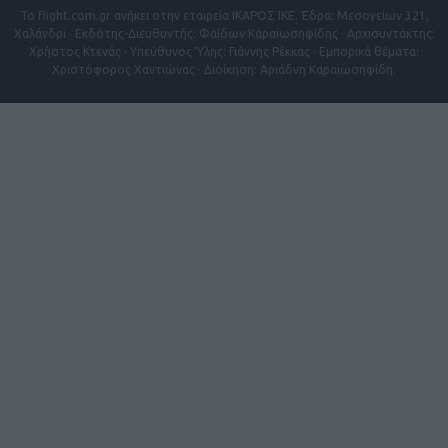
Το flight.com.gr ανήκει στην εταιρεία ΙΚΑΡΟΣ ΙΚΕ. Έδρα: Μεσογείων 321,
Χαλάνδρι · Εκδότης-Διευθυντής: Φαίδων Καραϊωσηφίδης · Αρχισυντάκτης:
Χρήστος Κτενάς · Υπεύθυνος Ύλης: Γιάννης Ρέκκας · Εμπορικά θέματα:
Χριστόφορος Χαντιώνας · Διοίκηση: Αριάδνη Καραϊωσηφίδη.