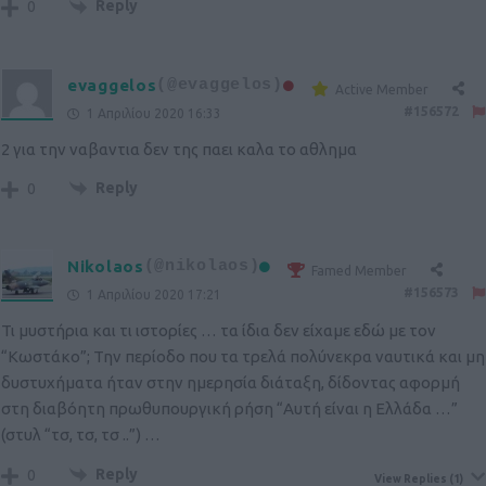
Reply
0
evaggelos
(@evaggelos)
Active Member
#156572
1 Απριλίου 2020 16:33
2 για την ναβαντια δεν της παει καλα το αθλημα
Reply
0
Nikolaos
(@nikolaos)
Famed Member
#156573
1 Απριλίου 2020 17:21
Τι μυστήρια και τι ιστορίες … τα ίδια δεν είχαμε εδώ με τον
“Κωστάκο”; Την περίοδο που τα τρελά πολύνεκρα ναυτικά και μη
δυστυχήματα ήταν στην ημερησία διάταξη, δίδοντας αφορμή
στη διαβόητη πρωθυπουργική ρήση “Αυτή είναι η Ελλάδα …”
(στυλ “τσ, τσ, τσ ..”) …
Reply
0
View Replies
(1)