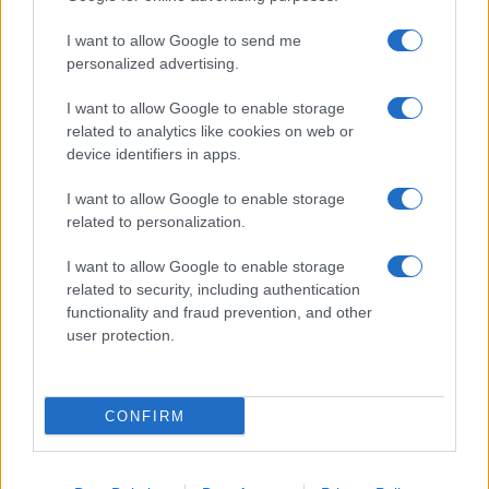
I want to allow Google to send me
16:01
personalized advertising.
I want to allow Google to enable storage
related to analytics like cookies on web or
Βουλγαρία: Ουκρανικό drone εξερράγη
device identifiers in apps.
δίπλα στον αγωγό Trans-Balkan
I want to allow Google to enable storage
related to personalization.
15:40
I want to allow Google to enable storage
related to security, including authentication
functionality and fraud prevention, and other
Ιράν: Δεν συνομιλούμε με τις ΗΠΑ όσο
user protection.
παραβιάζεται η μεταβατική συμφωνία
14:20
CONFIRM