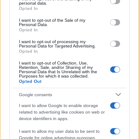
personal data.
grant or deny consent to Google and its third-party tags to
Βιντεοσκοπημένο υλικό με τον
Opted In
use your data for below specified purposes in below Google
Μοτζτάμπα Χαμενεΐ θα δημοσιοποιηθεί
consent section.
στο μέλλον
I want to opt-out of the Sale of my
Personal Data.
Opted In
17:01
I want to opt-out of processing my
Personal Data for Targeted Advertising.
Opted In
I want to opt-out of Collection, Use,
Rheinmetall: Μείωση €300 εκατ. στην
Retention, Sale, and/or Sharing of my
πρόβλεψη πωλήσεων μετά την
Personal Data that Is Unrelated with the
Purposes for which it was collected.
ακύρωση των φρεγατών F126
Opted Out
Google consents
16:40
I want to allow Google to enable storage
related to advertising like cookies on web or
device identifiers in apps.
ΣΑΝ ΣΗΜΕΡΑ – 9 Αυγούστου 1500: Η
άλωση της Μεθώνης από τους
I want to allow my user data to be sent to
Οθωμανούς
Google for online advertising purposes.