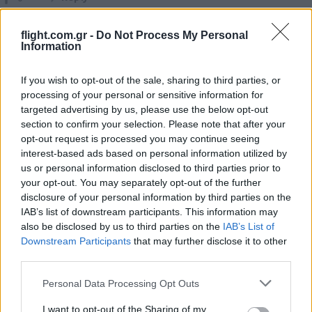
flight.com.gr -
Do Not Process My Personal
Information
If you wish to opt-out of the sale, sharing to third parties, or
processing of your personal or sensitive information for
targeted advertising by us, please use the below opt-out
section to confirm your selection. Please note that after your
Ροή Ειδήσεων
opt-out request is processed you may continue seeing
interest-based ads based on personal information utilized by
us or personal information disclosed to third parties prior to
your opt-out. You may separately opt-out of the further
disclosure of your personal information by third parties on the
Ιρανικός πύραυλος έπληξε τάνκερ των
IAB’s list of downstream participants. This information may
ΗΑΕ στα Στενά του Ορμούζ
also be disclosed by us to third parties on the
IAB’s List of
Downstream Participants
that may further disclose it to other
third parties.
17:20
Please note that this website/app uses one or more Google
Personal Data Processing Opt Outs
services and may gather and store information including but
not limited to your visit or usage behaviour. You may click to
I want to opt-out of the Sharing of my