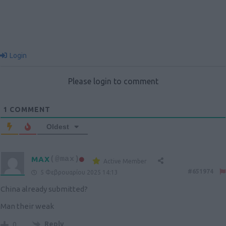
Login
Please login to comment
1
COMMENT
Oldest
MAX
(@max)
Active Member
#651974
5 Φεβρουαρίου 2025 14:13
China already submitted?
Man their weak
Reply
0