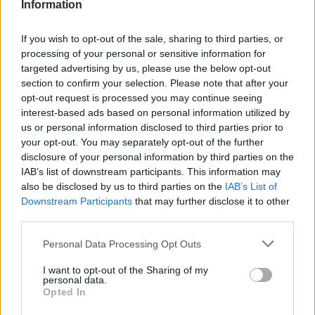
Information
If you wish to opt-out of the sale, sharing to third parties, or
processing of your personal or sensitive information for
Αγοράζουμε όπλα, όχι όμως εθνική
targeted advertising by us, please use the below opt-out
αυτονομία
section to confirm your selection. Please note that after your
opt-out request is processed you may continue seeing
08:32
interest-based ads based on personal information utilized by
us or personal information disclosed to third parties prior to
your opt-out. You may separately opt-out of the further
disclosure of your personal information by third parties on the
Τριμερές αμυντικό σύμφωνο Σαουδικής
IAB’s list of downstream participants. This information may
Αραβίας – Πακιστάν – Τουρκίας
also be disclosed by us to third parties on the
IAB’s List of
Downstream Participants
that may further disclose it to other
υπογράφεται σήμερα
third parties.
Please note that this website/app uses one or more Google
08:13
Personal Data Processing Opt Outs
services and may gather and store information including but
not limited to your visit or usage behaviour. You may click to
I want to opt-out of the Sharing of my
personal data.
grant or deny consent to Google and its third-party tags to
Opted In
use your data for below specified purposes in below Google
ΕΛΙΑΜΕΠ: Ο οδηγός GEMS φωτίζει τους
consent section.