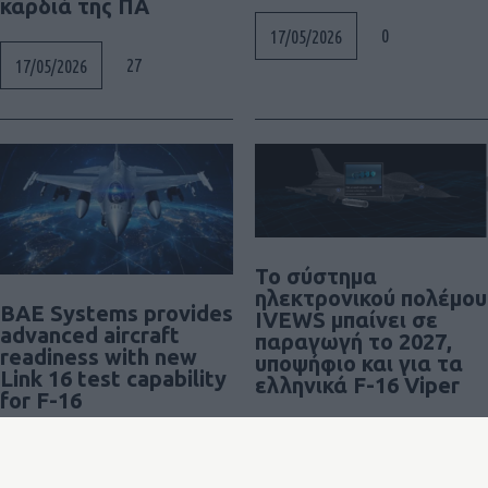
καρδιά της ΠΑ
0
17/05/2026
27
17/05/2026
Το σύστημα
ηλεκτρονικού πολέμου
BAE Systems provides
IVEWS μπαίνει σε
advanced aircraft
παραγωγή το 2027,
readiness with new
υποψήφιο και για τα
Link 16 test capability
ελληνικά F-16 Viper
for F-16
12
07/05/2026
0
15/05/2026