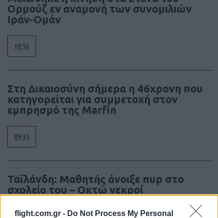
Ορμούζ εν αναμονή των συνομιλιών
Ιράν-Ομάν
10:56
Στη Δικαιοσύνη σήμερα η 46χρονη που
κατηγορείται για συμμετοχή στον
εμπρησμό της Marfin
09:35
Ταϊλάνδη: Μαθητής άνοιξε πυρ στο
σχολείο του – Οκτώ νεκροί
flight.com.gr -
Do Not Process My Personal
09:14