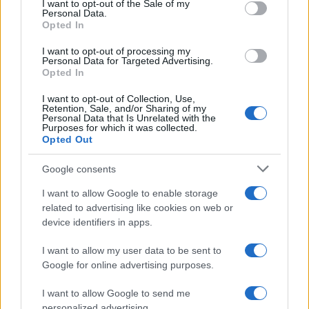
αόρατους κινδύνους στο gaming
I want to opt-out of the Sale of my
Personal Data.
Opted In
07:08
I want to opt-out of processing my
Personal Data for Targeted Advertising.
Opted In
I want to opt-out of Collection, Use,
ΣΑΝ ΣΗΜΕΡΑ – 6 Αυγούστου 1870:
Retention, Sale, and/or Sharing of my
Μάχες του Spicheren και του Wörth, ο
Personal Data that Is Unrelated with the
Purposes for which it was collected.
γερμανικός στρατός διαλύει τους
Opted Out
Γάλλους
Google consents
20:01
I want to allow Google to enable storage
related to advertising like cookies on web or
device identifiers in apps.
SNCASE SE.5000 Baroudeur: το γαλλικό
I want to allow my user data to be sent to
μαχητικό που… ξέχασε τους τροχούς
Google for online advertising purposes.
προσγείωσης
I want to allow Google to send me
personalized advertising.