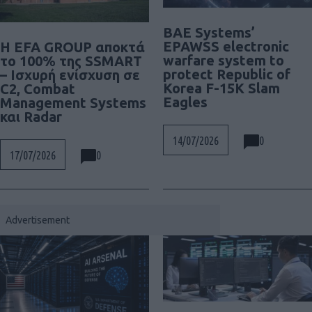
BAE Systems’
EPAWSS electronic
Η EFA GROUP αποκτά
warfare system to
το 100% της SSMART
protect Republic of
– Ισχυρή ενίσχυση σε
Korea F-15K Slam
C2, Combat
Eagles
Management Systems
και Radar
0
14/07/2026
0
17/07/2026