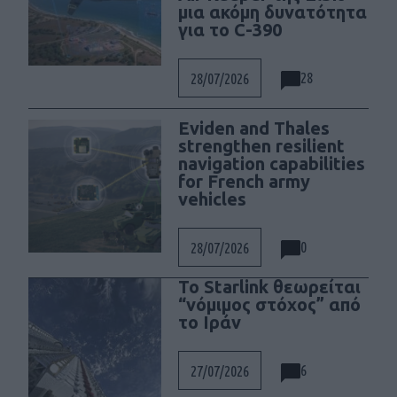
μια ακόμη δυνατότητα
για το C-390
28
28/07/2026
Eviden and Thales
strengthen resilient
navigation capabilities
for French army
vehicles
0
28/07/2026
Το Starlink θεωρείται
“νόμιμος στόχος” από
το Ιράν
6
27/07/2026