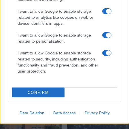
19:40
I want to allow Google to enable storage
related to analytics like cookies on web or
device identifiers in apps.
Litening: Η Αμερικανική Αεροπορία
επενδύει σε ένα από τα πλέον
I want to allow Google to enable storage
διαδεδομένα ατρακτίδια στοχοποίησης
related to personalization.
I want to allow Google to enable storage
19:20
related to security, including authentication
functionality and fraud prevention, and other
user protection.
Διαβάστε περισσότερα
CONFIRM
Data Deletion
Data Access
Privacy Policy